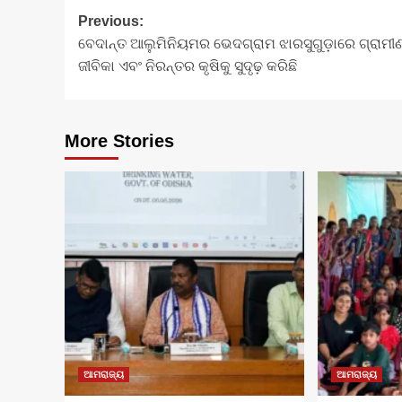
Post
Previous:
ବେଦାନ୍ତ ଆଲୁମିନିୟମର ଭେଦଗ୍ରାମ ଝାରସୁଗୁଡ଼ାରେ ଗ୍ରାମୀ
navigation
ଜୀବିକା ଏବଂ ନିରନ୍ତର କୃଷିକୁ ସୁଦୃଢ଼ କରିଛି
More Stories
ଆମରାଜ୍ୟ
ଆମରାଜ୍ୟ