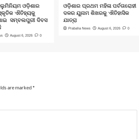
ଲୁମିନିୟମ ଓଡ଼ିଶାର
ଓଡ଼ିଶାର ପ୍ରଥମ ମହିଳା ପର୍ବତାରୋହୀ
ସ୍କୃତିକ ଐତିହ୍ୟକୁ
ଦଳର ୟୁନାମ ଶିଖରକୁ ଐତିହାସିକ
ଣାଇ ସମ୍ବଲପୁରୀ ଦିବସ
ଯାତ୍ରା
ି
Prabaha News
August 6, 2026
0
ws
August 6, 2026
0
elds are marked
*