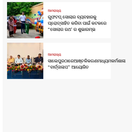
ଆମରାଜ୍ୟ
ରୁଫଟପ୍ ସୋଲାର ବ୍ୟବହାରକୁ
ପ୍ରୋତ୍ସାହିତ କରିବା ପାଇଁ କଟକରେ
“ସୋଲାର ରଥ’ ର ଶୁଭାରମ୍ଭ
ଆମରାଜ୍ୟ
ସାଲେପୁରଠାରେଆଞ୍ଚଳିକଗଣମାଧ୍ୟମକର୍ମଶାଳା
“ବାର୍ତ୍ତାଳାପ” ଆୟୋଜିତ