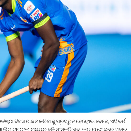
ରତିଷ୍ଠା ଦିବସ ପାଳନ କରିବାକୁ ପ୍ରସ୍ତୁତ ହେଉଥିବା ବେଳେ, ଏହି ବର୍ଷ
ିଆ ଲିଗ୍ ଟାଇଟଲ୍ ରାଜ୍ୟର ହକି ସଂସ୍କୃତି ଏବଂ ଜାତୀୟ ଖେଳରେ ଏହାର