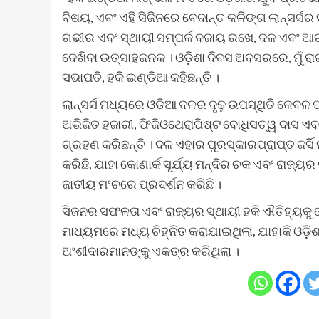
ବିଷୟ, ଏବଂ ଏହି ସିଜିନରେ ବେଦାନ୍ତ କଳିଙ୍ଗ ଲାନ୍ସର୍ସର
ଗଭୀର ଏବଂ ସ୍ଥାୟୀ ସମ୍ପର୍କ ବଜାୟ ରଖେ, ଦଳ ଏବଂ ଆଗ
ଦେଖିବା ଉତ୍ସାହଜନକ । ଓଡ଼ିଶା ଦିବସ ଅବସରରେ, ମୁଁ ରାଜ୍ୟ
ସଭାପତି, ହକି ଇଣ୍ଡିଆ କହିଛନ୍ତି ।
ଲାନ୍ସର୍ସ ମଧ୍ୟରେ ଓଡିଆ ଦଳର ଦୃଢ଼ ଉପସ୍ଥିତି କେବଳ ପ
ଅଭିଜିତ ହଜାରୀ, ଫିଜିଓଥେରାପିଷ୍ଟ ବୋଧିସତ୍ୱ ଦାସ ଏବଂ 
ଗ୍ରହଣ କରିଛନ୍ତି । ଦଳ ଏହାର ପୁରସ୍କାରପ୍ରାପ୍ତ ଜର୍
କରିଛି, ଯାହା କୋଣାର୍କ ସୂର୍ଯ୍ୟ ମନ୍ଦିର ଚକ ଏବଂ ରାଜ
ଜାତୀୟ ମଂଚରେ ପ୍ରଦର୍ଶନ କରିଛି ।
ସିଜନର ସଫଳତା ଏବଂ ରାଜ୍ୟର ସ୍ଥାୟୀ ହକି ଐତିହ୍ୟକୁ
ମାଧ୍ୟମରେ ମଧ୍ୟ ଚିହ୍ନିତ କରାଯାଇଥିଲା, ଯାହାକି ଓଡ଼ି
ଅଂଶୀଦାରମାନଙ୍କୁ ଏକତ୍ର କରିଥିଲା ।