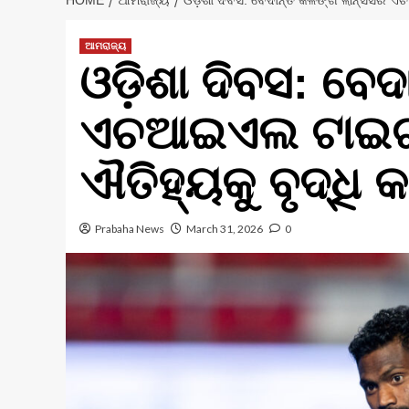
HOME
ଆମରାଜ୍ୟ
ଓଡ଼ିଶା ଦିବସ: ବେଦାନ୍ତ କଳିଙ୍ଗ ଲାନ୍ସର୍ସର 
ଆମରାଜ୍ୟ
ଓଡ଼ିଶା ଦିବସ: ବେଦା
ଏଚଆଇଏଲ ଟାଇଟଲ୍
ଐତିହ୍ୟକୁ ବୃଦ୍ଧି କ
Prabaha News
March 31, 2026
0