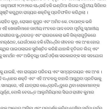
 ଜାନୁଆରୀ ୨୦୨୬ରେ ଲାନ୍ସର୍ସ ହକି ଇଣ୍ଡିଆ ଲିଗର ଦ୍ୱିତୀୟ ସିଜିନର
ୃଷ୍ଟି କରୁଥିବା ରାଜ୍ୟର ଶକ୍ତିକୁ ପ୍ରତିଫଳିତ କରିଥିଲା ।
, ରୋହିତ କୁଲୁ, ରୋସାନ କୁଜୁର ଏବଂ ଅମିତ କେ. ଟପୋଙ୍କ ଭଳି
ଏହି ଖେଳାଳିମାନେ ଜାତୀୟ ମଂଚରେ ପାଦ ଦେବା ପୂର୍ବରୁ ସ୍ଥାନୀୟ
ହି ଗଭୀରତା ସୁନ୍ଦରଗଡ଼ ଏବଂ ରାଉରକେଲା ଭଳି ଜିଲ୍ଲାଗୁଡ଼ିକରେ
 ସମର୍ôଥତ, ଯେଉଁଠାରେ ହକି ଦୈନନ୍ଦିନ ଜୀବନର ଏକ ଅଂଶ ହୋଇ
 ସ୍ଥିର ପାଇପଲାଇନ ସୁନିଶ୍ଚିତ କରିଛି ଯାହାକି ବୃତିଗତ ଲିଗ୍ ଏବଂ
କୁ ସମର୍ଥନ ଏବଂ ଅଭିବୃଦ୍ଧି ପାଇଁ ଓଡ଼ିଶା ସରକାରଙ୍କ ସହ ସହଯୋଗ
ଦୂରକୁ ଯାଇଛି, ଏହା ରାଜ୍ୟର ପରିଚୟ ଏବଂ ସମ୍ପ୍ରଦାୟର ଏକ ଅଂଶ ।
ି ବନ୍ଧନର ଶକ୍ତି ଏବଂ ଏହି ଅଂଚଳରୁ ବାହାରି ଆସୁଥିବା ପ୍ରତିଭାକୁ
 ସମୟରେ, ଏହି ଯାତ୍ରାର କେନ୍ଦ୍ରବିନ୍ଦୁରେ ଥିବା ଲୋକମାନଙ୍କ
ୱପୂର୍ଣ୍ଣ, ବୋଲି ବେଦାନ୍ତ ଆଲୁମିନିୟମର ସିଇଓ ରାଜୀବ କୁମାର
ଙ୍କୁ ଆଗେଇ ଆସିବା ଏବଂ ପ୍ରଦର୍ଶନ କରିବା ଦେଖିବା ସର୍ବଦା ଗର୍ବର