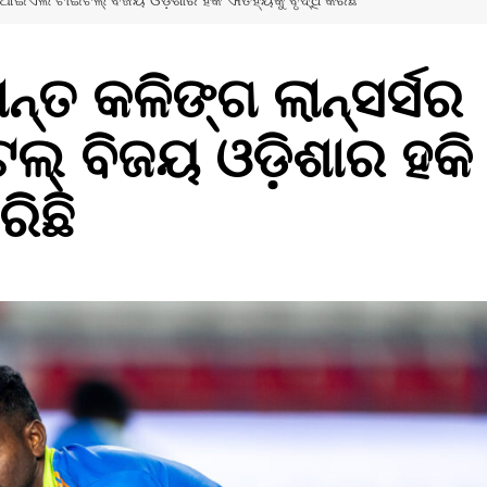
ଏଚଆଇଏଲ ଟାଇଟଲ୍ ବିଜୟ ଓଡ଼ିଶାର ହକି ଐତିହ୍ୟକୁ ବୃଦ୍ଧି କରିଛି
ନ୍ତ କଳିଙ୍ଗ ଲାନ୍ସର୍ସର
 ବିଜୟ ଓଡ଼ିଶାର ହକି
ରିଛି