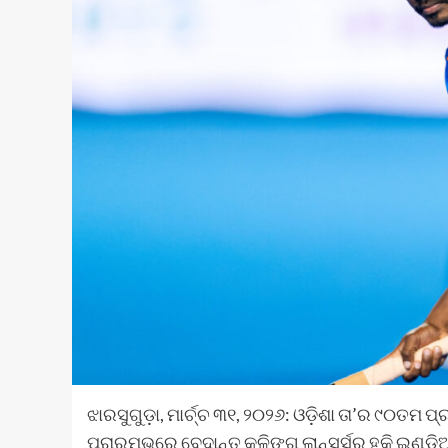
ଝାରସୁଗୁଡ଼ା, ମାର୍ଚ୍ଚ ୩୧, ୨୦୨୬: ଓଡ଼ିଶା ତା’ର ୯୦ତମ ପ୍
ପ୍ରାରମ୍ଭରେ ବେଦାନ୍ତ କଳିଙ୍ଗ ଲାନ୍ସର୍ସର ହକି ଇଣ୍ଡ