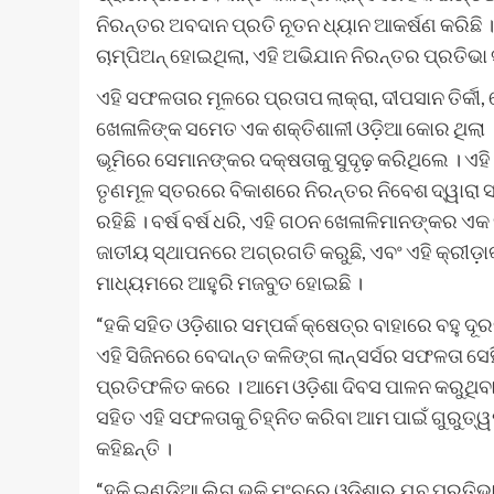
ନିରନ୍ତର ଅବଦାନ ପ୍ରତି ନୂତନ ଧ୍ୟାନ ଆକର୍ଷଣ କରିଛି ।
ଚାମ୍ପିଅନ୍ ହୋଇଥିଲା, ଏହି ଅଭିଯାନ ନିରନ୍ତର ପ୍ରତିଭା ସ
ଏହି ସଫଳତାର ମୂଳରେ ପ୍ରତାପ ଲାକ୍ରା, ଦୀପସାନ ତିର୍କୀ
ଖେଳାଳିଙ୍କ ସମେତ ଏକ ଶକ୍ତିଶାଳୀ ଓଡ଼ିଆ କୋର ଥିଲା । 
ଭୂମିରେ ସେମାନଙ୍କର ଦକ୍ଷତାକୁ ସୁଦୃଢ଼ କରିଥିଲେ । ଏ
ତୃଣମୂଳ ସ୍ତରରେ ବିକାଶରେ ନିରନ୍ତର ନିବେଶ ଦ୍ୱାରା
ରହିଛି । ବର୍ଷ ବର୍ଷ ଧରି, ଏହି ଗଠନ ଖେଳାଳିମାନଙ୍କର ଏକ
ଜାତୀୟ ସ୍ଥାପନରେ ଅଗ୍ରଗତି କରୁଛି, ଏବଂ ଏହି କ୍ରୀଡ଼ା
ମାଧ୍ୟମରେ ଆହୁରି ମଜବୁତ ହୋଇଛି ।
“ହକି ସହିତ ଓଡ଼ିଶାର ସମ୍ପର୍କ କ୍ଷେତ୍ର ବାହାରେ ବହୁ 
ଏହି ସିଜିନରେ ବେଦାନ୍ତ କଳିଙ୍ଗ ଲାନ୍ସର୍ସର ସଫଳତା ସେହ
ପ୍ରତିଫଳିତ କରେ । ଆମେ ଓଡ଼ିଶା ଦିବସ ପାଳନ କରୁଥିବା
ସହିତ ଏହି ସଫଳତାକୁ ଚିହ୍ନିତ କରିବା ଆମ ପାଇଁ ଗୁରୁତ୍
କହିଛନ୍ତି ।
“ହକି ଇଣ୍ଡିଆ ଲିଗ୍ ଭଳି ମଂଚରେ ଓଡ଼ିଶାର ଯୁବ ପ୍ରତିଭା