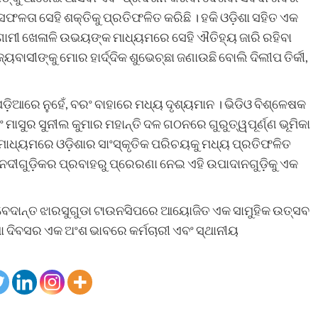
 ସଫଳତା ସେହି ଶକ୍ତିକୁ ପ୍ରତିଫଳିତ କରିଛି । ହକି ଓଡ଼ିଶା ସହିତ ଏକ
ାମୀ ଖେଳାଳି ଉଭୟଙ୍କ ମାଧ୍ୟମରେ ସେହି ଐତିହ୍ୟ ଜାରି ରହିବା
ବାସୀଙ୍କୁ ମୋର ହାର୍ଦ୍ଦିକ ଶୁଭେଚ୍ଛା ଜଣାଉଛି ବୋଲି ଦିଲୀପ ତିର୍କୀ,
ଡ଼ିଆରେ ନୁହେଁ, ବରଂ ବାହାରେ ମଧ୍ୟ ଦୃଶ୍ୟମାନ । ଭିଡିଓ ବିଶ୍ଳେଷକ
ମାସୁର ସୁନୀଲ କୁମାର ମହାନ୍ତି ଦଳ ଗଠନରେ ଗୁରୁତ୍ୱପୂର୍ଣ୍ଣ ଭୂମିକା
ସି ମାଧ୍ୟମରେ ଓଡ଼ିଶାର ସାଂସ୍କୃତିକ ପରିଚୟକୁ ମଧ୍ୟ ପ୍ରତିଫଳିତ
୍ୟର ନଦୀଗୁଡ଼ିକର ପ୍ରବାହରୁ ପ୍ରେରଣା ନେଇ ଏହି ଉପାଦାନଗୁଡ଼ିକୁ ଏକ
 ବେଦାନ୍ତ ଝାରସୁଗୁଡା ଟାଉନସିପରେ ଆୟୋଜିତ ଏକ ସାମୁହିକ ଉତ୍ସବ
ଶା ଦିବସର ଏକ ଅଂଶ ଭାବରେ କର୍ମଚାରୀ ଏବଂ ସ୍ଥାନୀୟ