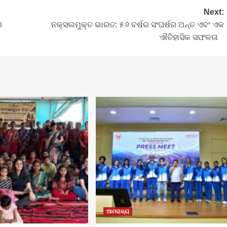
Next:
ଣ
ନକ୍ସଲମୁକ୍ତ ଭାରତ: ୫୬ ବର୍ଷର ସଂଘର୍ଷର ଅନ୍ତ ଏବଂ ଏକ
ଐତିହାସିକ ସଫଳତା
ଆମରାଜ୍ୟ