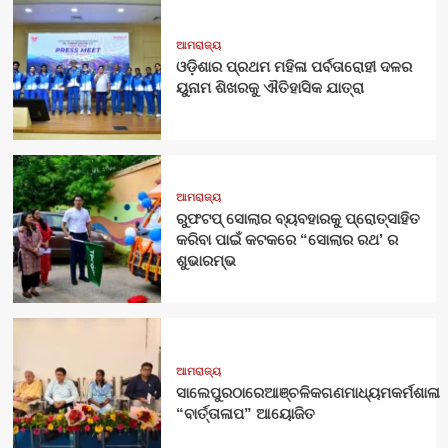
ଆମରାଜ୍ୟ
ଓଡ଼ିଶାର ପ୍ରଥମ ମହିଳା ପର୍ବତାରୋହୀ ଦଳର
ୟୁନାମ ଶିଖରକୁ ଐତିହାସିକ ଯାତ୍ରା
ଆମରାଜ୍ୟ
ରୁଫଟପ୍ ସୋଲାର ବ୍ୟବହାରକୁ ପ୍ରୋତ୍ସାହିତ
କରିବା ପାଇଁ କଟକରେ “ସୋଲାର ରଥ’ ର
ଶୁଭାରମ୍ଭ
ଆମରାଜ୍ୟ
ସାଲେପୁରଠାରେଆଞ୍ଚଳିକଗଣମାଧ୍ୟମକର୍ମଶାଳା
“ବାର୍ତ୍ତାଳାପ” ଆୟୋଜିତ