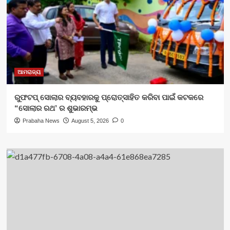
ଆମରାଜ୍ୟ
ରୁଫଟପ୍ ସୋଲାର ବ୍ୟବହାରକୁ ପ୍ରୋତ୍ସାହିତ କରିବା ପାଇଁ କଟକରେ
“ସୋଲାର ରଥ’ ର ଶୁଭାରମ୍ଭ
Prabaha News
August 5, 2026
0