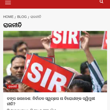
Menu
HOME
BLOG
ରାଜନୀତି
ରାଜନୀତି
ରାଜନୀତି
ବଙ୍ଗ ଜନାଦେଶ: ନିର୍ବାଚନ ସ୍ୱଚ୍ଛତା ନା ବିରୋଧୀଙ୍କ ଦ୍ୱିମୁଖୀ
ନୀତି?