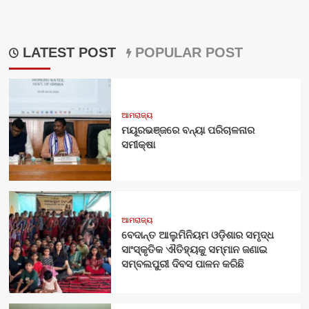
LATEST POST
POPULAR POST
ଆମରାଜ୍ୟ
ମୟୂରଭଞ୍ଜରେ ବନ୍ୟା ପରିଚାଳନାର
ସମୀକ୍ଷା
ଆମରାଜ୍ୟ
ବେଦାନ୍ତ ଆଲୁମିନିୟମ ଓଡ଼ିଶାର ସମୃଦ୍ଧ
ସାଂସ୍କୃତିକ ଐତିହ୍ୟକୁ ସମ୍ମାନ ଜଣାଇ
ସମ୍ବଲପୁରୀ ଦିବସ ପାଳନ କରିଛି