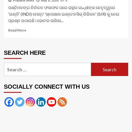
Prabaha News
May 8, 2026
0
ପଶ୍ଚିମବଙ୍ଗ ନିର୍ବାଚନ ଫଳାଫଳ ପରେ ରାହୁଲ ଗାନ୍ଧୀଙ୍କ ନେତୃତ୍ୱରେ
'ଇଣ୍ଡି' (INDI) ମେଣ୍ଟ 'ସ୍ପେଶାଲ ଇଣ୍ଟେନସିଭ୍ ରିଭିଜନ' (SIR) କୁ ନେଇ
ପ୍ରଶ୍ନ ଉଠାଇଛି। ଭୋଟର ତାଲିକା...
Read
Read More
more
about
ବଙ୍ଗ
SEARCH HERE
ଜନାଦେଶ:
ନିର୍ବାଚନ
ସ୍ୱଚ୍ଛତା
Search
ନା
for:
ବିରୋଧୀଙ୍କ
ଦ୍ୱିମୁଖୀ
ନୀତି?
SOCIALLY CONNECT WITH US