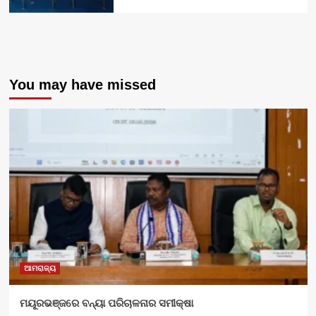
You may have missed
ଆମରାଜ୍ୟ
ମୟୂରଭଞ୍ଜରେ ବନ୍ୟା ପରିଚାଳନାର ସମୀକ୍ଷା