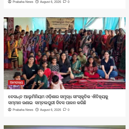
Prabaha News
August 6, 2026
0
ଆମରାଜ୍ୟ
ବେଦାନ୍ତ ଆଲୁମିନିୟମ ଓଡ଼ିଶାର ସମୃଦ୍ଧ ସାଂସ୍କୃତିକ ଐତିହ୍ୟକୁ
ସମ୍ମାନ ଜଣାଇ ସମ୍ବଲପୁରୀ ଦିବସ ପାଳନ କରିଛି
Prabaha News
August 6, 2026
0