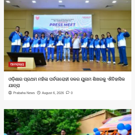
ଆମରାଜ୍ୟ
ଓଡ଼ିଶାର ପ୍ରଥମ ମହିଳା ପର୍ବତାରୋହୀ ଦଳର ୟୁନାମ ଶିଖରକୁ ଐତିହାସିକ
ଯାତ୍ରା
Prabaha News
August 6, 2026
0