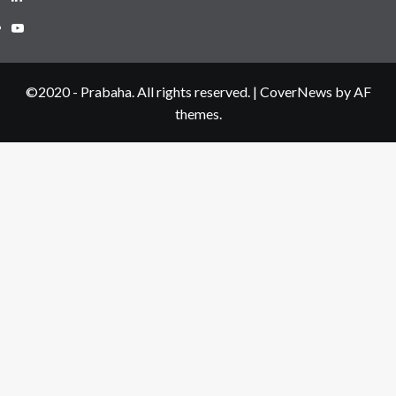
Youtube
©2020 - Prabaha. All rights reserved.
|
CoverNews
by AF
themes.