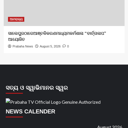
ଆମରାଜ୍ୟ
ସାଲେପୁରଠାରେଆଞ୍ଚଳିକଗଣମାଧ୍ୟମକର୍ମଶାଳା “ବାର୍ତ୍ତାଳାପ”
ଆୟୋଜିତ
Prabaha News
August 5, 2026
0
ସତ୍ୟ ଓ ସ୍ୱାଭିମାନର ସ୍ୱର
NEWS CALENDER
August 2026