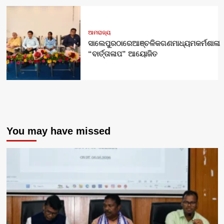
ଆମରାଜ୍ୟ
ସାଲେପୁରଠାରେଆଞ୍ଚଳିକଗଣମାଧ୍ୟମକର୍ମଶାଳା
“ବାର୍ତ୍ତାଳାପ” ଆୟୋଜିତ
You may have missed