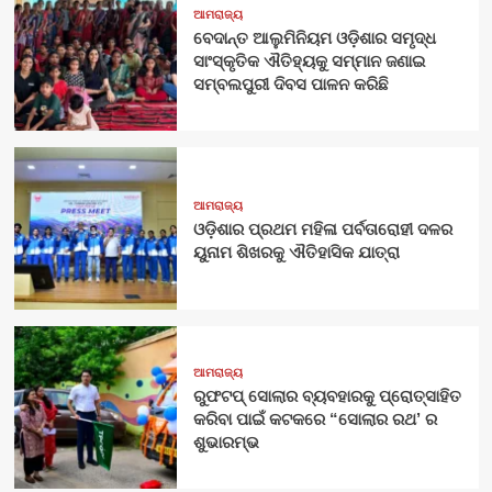
ଆମରାଜ୍ୟ
ବେଦାନ୍ତ ଆଲୁମିନିୟମ ଓଡ଼ିଶାର ସମୃଦ୍ଧ
ସାଂସ୍କୃତିକ ଐତିହ୍ୟକୁ ସମ୍ମାନ ଜଣାଇ
ସମ୍ବଲପୁରୀ ଦିବସ ପାଳନ କରିଛି
ଆମରାଜ୍ୟ
ଓଡ଼ିଶାର ପ୍ରଥମ ମହିଳା ପର୍ବତାରୋହୀ ଦଳର
ୟୁନାମ ଶିଖରକୁ ଐତିହାସିକ ଯାତ୍ରା
ଆମରାଜ୍ୟ
ରୁଫଟପ୍ ସୋଲାର ବ୍ୟବହାରକୁ ପ୍ରୋତ୍ସାହିତ
କରିବା ପାଇଁ କଟକରେ “ସୋଲାର ରଥ’ ର
ଶୁଭାରମ୍ଭ