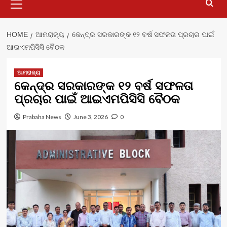
Menu
HOME
ଆମରାଜ୍ୟ
କେନ୍ଦ୍ର ସରକାରଙ୍କ ୧୨ ବର୍ଷ ସଫଳତା ପ୍ରଚାର ପାଇଁ
ଆଇଏମପିସିସି ବୈଠକ
ଆମରାଜ୍ୟ
କେନ୍ଦ୍ର ସରକାରଙ୍କ ୧୨ ବର୍ଷ ସଫଳତା
ପ୍ରଚାର ପାଇଁ ଆଇଏମପିସିସି ବୈଠକ
Prabaha News
June 3, 2026
0