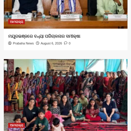
ଆମରାଜ୍ୟ
ମୟୂରଭଞ୍ଜରେ ବନ୍ୟା ପରିଚାଳନାର ସମୀକ୍ଷା
Prabaha News
August 6, 2026
0
ଆମରାଜ୍ୟ