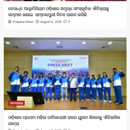
ବେଦାନ୍ତ ଆଲୁମିନିୟମ ଓଡ଼ିଶାର ସମୃଦ୍ଧ ସାଂସ୍କୃତିକ ଐତିହ୍ୟକୁ
ସମ୍ମାନ ଜଣାଇ ସମ୍ବଲପୁରୀ ଦିବସ ପାଳନ କରିଛି
Prabaha News
August 6, 2026
0
ଆମରାଜ୍ୟ
ଓଡ଼ିଶାର ପ୍ରଥମ ମହିଳା ପର୍ବତାରୋହୀ ଦଳର ୟୁନାମ ଶିଖରକୁ ଐତିହାସିକ
ଯାତ୍ରା