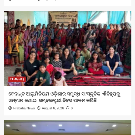
ଆମରାଜ୍ୟ
ବେଦାନ୍ତ ଆଲୁମିନିୟମ ଓଡ଼ିଶାର ସମୃଦ୍ଧ ସାଂସ୍କୃତିକ ଐତିହ୍ୟକୁ
ସମ୍ମାନ ଜଣାଇ ସମ୍ବଲପୁରୀ ଦିବସ ପାଳନ କରିଛି
Prabaha News
August 6, 2026
0