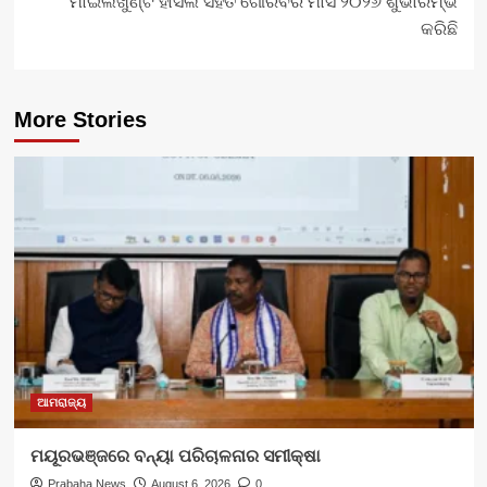
ମାଇଲଖୁଣ୍ଟ ହାସଲ ସହିତ ଗୌରବର ମାସ ୨୦୨୬ ଶୁଭାରମ୍ଭ
କରିଛି
More Stories
ଆମରାଜ୍ୟ
ମୟୂରଭଞ୍ଜରେ ବନ୍ୟା ପରିଚାଳନାର ସମୀକ୍ଷା
Prabaha News
August 6, 2026
0