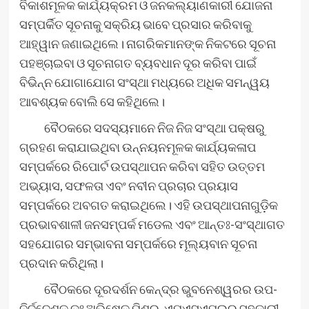
ବିକାଶମୂଳକ କାର୍ଯ୍ୟକ୍ରମ ଓ ଜନକଲ୍ୟାଣକାରୀ ଯୋଜନା
ସମ୍ପର୍କିତ ସୂଚନାକୁ ସକ୍ରିୟ ଭାବେ ପ୍ରସାର କରିବାକୁ
ଆହ୍ୱାନ ଜଣାଇଥିଲେ। ନାଗରିକମାନଙ୍କ ନିକଟରେ ସୂଚନା
ପହଞ୍ଚାଇବା ଓ ସୂଚନାଗତ ବ୍ୟବଧାନ ଦୂର କରିବା ପାଇଁ
ବିଭିନ୍ନ ଯୋଗାଯୋଗ ସଂସ୍ଥା ମଧ୍ୟରେ ଅଧିକ ସମନ୍ୱୟ
ଆବଶ୍ୟକ ବୋଲି ସେ କହିଥିଲେ।
ବୈଠକରେ ସଦସ୍ୟମାନେ ନିଜ ନିଜ ସଂସ୍ଥା ପକ୍ଷରୁ
ଗ୍ରହଣ କରାଯାଇଥିବା ଉନ୍ନୟନମୂଳକ କାର୍ଯ୍ୟକଳାପ
ସମ୍ପର୍କରେ ରିପୋର୍ଟ ଉପସ୍ଥାପନ କରିବା ସହିତ ଉତ୍ତମ
ଅଭ୍ୟାସ, ସଫଳତା ଏବଂ ନବୀନ ପ୍ରଚାର ପ୍ରୟାସ
ସମ୍ପର୍କରେ ଅବଗତ କରାଇଥିଲେ। ଏହି ଉପସ୍ଥାପନାଗୁଡ଼ିକ
ପ୍ରଭାବଶାଳୀ ଜନସମ୍ପର୍କ ମଡେଲ ଏବଂ ଆନ୍ତଃ-ସଂସ୍ଥାଗତ
ସହଯୋଗର ସମ୍ଭାବନା ସମ୍ପର୍କରେ ମୂଲ୍ୟବାନ ସୂଚନା
ପ୍ରଦାନ କରିଥିଲା।
ବୈଠକରେ ଦୂରଦର୍ଶନ କେନ୍ଦ୍ର ଭୁବନେଶ୍ୱରର ଉପ-
ନିର୍ଦ୍ଦେଶକ ଡଃ ଅଭିଷେକ ମିଶ୍ର, ଏମଏସଏମଇର ସହକାରୀ