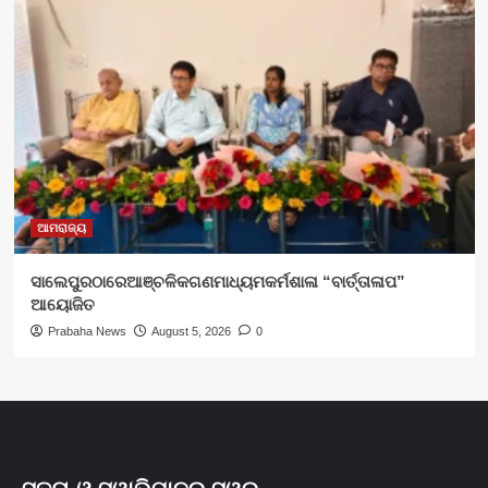
ଆମରାଜ୍ୟ
ସାଲେପୁରଠାରେଆଞ୍ଚଳିକଗଣମାଧ୍ୟମକର୍ମଶାଳା “ବାର୍ତ୍ତାଳାପ”
ଆୟୋଜିତ
Prabaha News
August 5, 2026
0