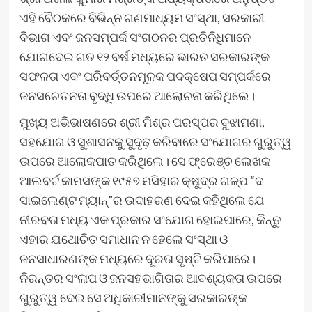
ଏହି ବୈଠକରେ ବିଭିନ୍ନ ଗଣମାଧ୍ୟମ ସଂସ୍ଥା, ସରକାରୀ
ବିଭାଗ ଏବଂ ଜନସମ୍ପର୍କ ସଂଗଠନର ପ୍ରତିନିଧିମାନେ
ଯୋଗଦେଇ ଗତ ୧୨ ବର୍ଷ ମଧ୍ୟରେ ଭାରତ ସରକାରଙ୍କ
ସଫଳତା ଏବଂ ପରିବର୍ତ୍ତନମୂଳକ ପଦକ୍ଷେପ ସମ୍ପର୍କରେ
ଜନସଚେତନତା ବୃଦ୍ଧି ଉପରେ ଆଲୋଚନା କରିଥିଲେ।
ମୁଖ୍ୟ ଅଭିଭାଷଣରେ ଶ୍ରୀ ମିଶ୍ର ପରସ୍ପର ବୁଝାମଣା,
ସହଯୋଗ ଓ ସୁଶାସନକୁ ସୁଦୃଢ଼ କରିବାରେ ସଂଯୋଗର ଗୁରୁତ୍ୱ
ଉପରେ ଆଲୋକପାତ କରିଥିଲେ। ସେ ଫ୍ରେଞ୍ଚ ଲେଖକ
ଆଲବର୍ଟ କାମସଙ୍କ ୧୯୫୭ ମସିହାର କ୍ଷୁଦ୍ର ଗଳ୍ପ “ଦ
ସାଇଲେଣ୍ଟ ମ୍ୟାନ୍”ର ଉଦାହରଣ ଦେଇ କହିଥିଲେ ଯେ
ନୀରବତା ମଧ୍ୟ ଏକ ପ୍ରକାର ସଂଯୋଗ ହୋଇପାରେ, କିନ୍ତୁ
ଏହାର ଯଥୋଚିତ ସମାଧାନ ନ ହେଲେ ସଂସ୍ଥା ଓ
ଜନସାଧାରଣଙ୍କ ମଧ୍ୟରେ ଦୂରତା ସୃଷ୍ଟି କରିପାରେ।
ନିରନ୍ତର ସଂଳାପ ଓ ଜନସହଭାଗିତାର ଆବଶ୍ୟକତା ଉପରେ
ଗୁରୁତ୍ୱ ଦେଇ ସେ ଅଧିକାରୀମାନଙ୍କୁ ସରକାରଙ୍କ