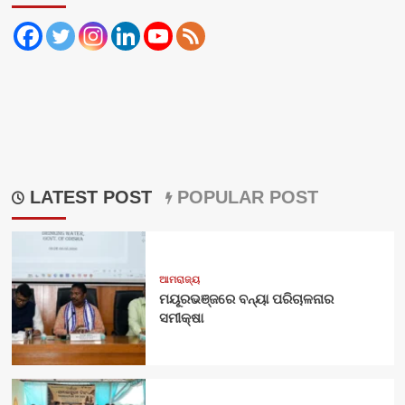
LATEST POST
POPULAR POST
ଆମରାଜ୍ୟ
ମୟୂରଭଞ୍ଜରେ ବନ୍ୟା ପରିଚାଳନାର
ସମୀକ୍ଷା