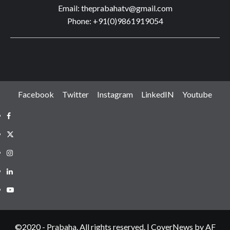
Email: theprabahatv@gmail.com
Phone: +91(0)9861919054
Facebook
Twitter
Instagram
LinkedIN
Youtube
Facebook
Twitter
Instagram
LinkedIN
Youtube
©2020 - Prabaha. All rights reserved.
|
CoverNews
by AF