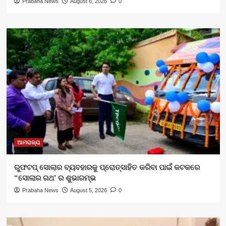
Prabaha News
August 6, 2026
0
ଆମରାଜ୍ୟ
ରୁଫଟପ୍ ସୋଲାର ବ୍ୟବହାରକୁ ପ୍ରୋତ୍ସାହିତ କରିବା ପାଇଁ କଟକରେ
“ସୋଲାର ରଥ’ ର ଶୁଭାରମ୍ଭ
Prabaha News
August 5, 2026
0