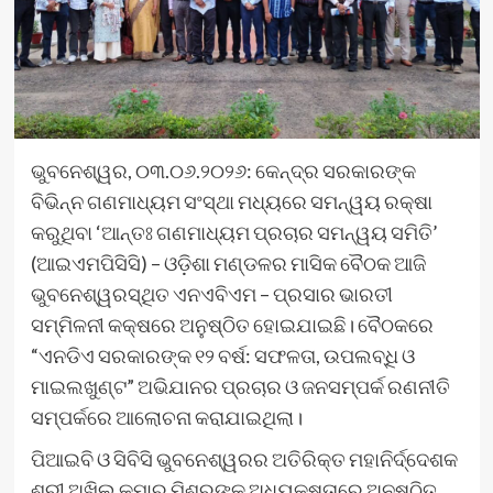
ଭୁବନେଶ୍ୱର, ୦୩.୦୬.୨୦୨୬: କେନ୍ଦ୍ର ସରକାରଙ୍କ
ବିଭିନ୍ନ ଗଣମାଧ୍ୟମ ସଂସ୍ଥା ମଧ୍ୟରେ ସମନ୍ୱୟ ରକ୍ଷା
କରୁଥିବା ‘ଆନ୍ତଃ ଗଣମାଧ୍ୟମ ପ୍ରଚାର ସମନ୍ୱୟ ସମିତି’
(ଆଇଏମପିସିସି) – ଓଡ଼ିଶା ମଣ୍ଡଳର ମାସିକ ବୈଠକ ଆଜି
ଭୁବନେଶ୍ୱରସ୍ଥିତ ଏନଏବିଏମ – ପ୍ରସାର ଭାରତୀ
ସମ୍ମିଳନୀ କକ୍ଷରେ ଅନୁଷ୍ଠିତ ହୋଇଯାଇଛି। ବୈଠକରେ
“ଏନଡିଏ ସରକାରଙ୍କ ୧୨ ବର୍ଷ: ସଫଳତା, ଉପଲବ୍ଧି ଓ
ମାଇଲଖୁଣ୍ଟ” ଅଭିଯାନର ପ୍ରଚାର ଓ ଜନସମ୍ପର୍କ ରଣନୀତି
ସମ୍ପର୍କରେ ଆଲୋଚନା କରାଯାଇଥିଲା।
ପିଆଇବି ଓ ସିବିସି ଭୁବନେଶ୍ୱରର ଅତିରିକ୍ତ ମହାନିର୍ଦ୍ଦେଶକ
ଶ୍ରୀ ଅଖିଲ କୁମାର ମିଶ୍ରଙ୍କ ଅଧ୍ୟକ୍ଷତାରେ ଅନୁଷ୍ଠିତ