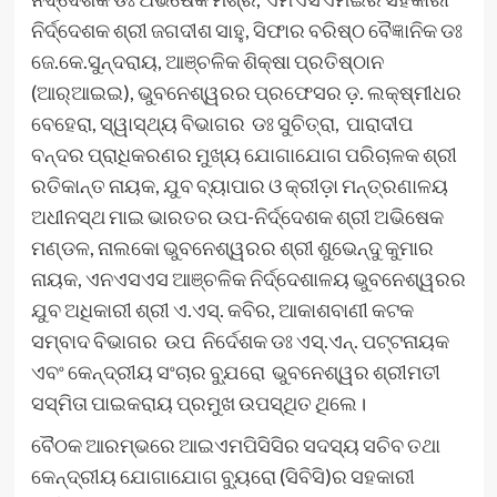
ନିର୍ଦ୍ଦେଶକ ଶ୍ରୀ ଜଗଦୀଶ ସାହୁ, ସିଫାର ବରିଷ୍ଠ ବୈଜ୍ଞାନିକ ଡଃ
ଜେ.କେ.ସୁନ୍ଦରାୟ, ଆଞ୍ଚଳିକ ଶିକ୍ଷା ପ୍ରତିଷ୍ଠାନ
(ଆର୍‌ଆଇଇ), ଭୁବନେଶ୍ୱରର ପ୍ରଫେସର ଡ଼. ଲକ୍ଷ୍ମୀଧର
ବେହେରା, ସ୍ୱାସ୍ଥ୍ୟ ବିଭାଗର ଡଃ ସୁଚିତ୍ରା, ପାରାଦୀପ
ବନ୍ଦର ପ୍ରାଧିକରଣର ମୁଖ୍ୟ ଯୋଗାଯୋଗ ପରିଚାଳକ ଶ୍ରୀ
ରତିକାନ୍ତ ନାୟକ, ଯୁବ ବ୍ୟାପାର ଓ କ୍ରୀଡ଼ା ମନ୍ତ୍ରଣାଳୟ
ଅଧୀନସ୍ଥ ମାଇ ଭାରତର ଉପ-ନିର୍ଦ୍ଦେଶକ ଶ୍ରୀ ଅଭିଷେକ
ମଣ୍ଡଳ, ନାଲକୋ ଭୁବନେଶ୍ୱରର ଶ୍ରୀ ଶୁଭେନ୍ଦୁ କୁମାର
ନାୟକ, ଏନଏସଏସ ଆଞ୍ଚଳିକ ନିର୍ଦ୍ଦେଶାଳୟ ଭୁବନେଶ୍ୱରର
ଯୁବ ଅଧିକାରୀ ଶ୍ରୀ ଏ.ଏସ୍. କବିର, ଆକାଶବାଣୀ କଟକ
ସମ୍ବାଦ ବିଭାଗର ଉପ ନିର୍ଦେଶକ ଡଃ ଏସ୍.ଏନ୍. ପଟ୍ଟନାୟକ
ଏବଂ କେନ୍ଦ୍ରୀୟ ସଂଚାର ବ୍ଯୁରୋ ଭୁବନେଶ୍ୱର ଶ୍ରୀମତୀ
ସସ୍ମିତା ପାଇକରାୟ ପ୍ରମୁଖ ଉପସ୍ଥିତ ଥିଲେ।
ବୈଠକ ଆରମ୍ଭରେ ଆଇଏମପିସିସିର ସଦସ୍ୟ ସଚିବ ତଥା
କେନ୍ଦ୍ରୀୟ ଯୋଗାଯୋଗ ବ୍ୟୁରୋ (ସିବିସି)ର ସହକାରୀ