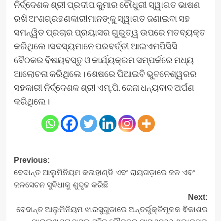
ନିର୍ଦ୍ଦେଶକ ଶ୍ରୀ ପ୍ରଦୀପ କୁମାର ଚୌଧୁରୀ ସ୍ୱାଗତ ଭାଷଣ
ରଖି ଅଂଶଗ୍ରହଣକାରୀମାନଙ୍କୁ ସ୍ୱାଗତ ଜଣାଇବା ସହ
ସମନ୍ୱିତ ପ୍ରଚାର ପ୍ରୟାସର ଗୁରୁତ୍ୱ ଉପରେ ମତବ୍ୟକ୍ତ
କରିଥିଲେ।ସଦସ୍ୟମାନେ ପରବର୍ତ୍ତୀ ଆଇଏମପିସିସି
ବୈଠକର ବିଷୟବସ୍ତୁ ଓ କାର୍ଯ୍ୟକ୍ରମ ସମ୍ପର୍କରେ ମଧ୍ୟ
ଆଲୋଚନା କରିଥିଲେ। ଶେଷରେ ପିଆଇବି ଭୁବନେଶ୍ୱରର
ସହକାରୀ ନିର୍ଦ୍ଦେଶକ ଶ୍ରୀ ଏମ୍.ପି. ଜେନା ଧନ୍ୟବାଦ ଅର୍ପଣ
କରିଥିଲେ।
Post
Previous:
ବେଦାନ୍ତ ଆଲୁମିନିୟମ କଳାହାଣ୍ଡି ଏବଂ ରାୟଗଡ଼ାରେ ଜଳ ଏବଂ
navigation
ଜଳସେଚନ ସୁବିଧାକୁ ଶୁଦୃଢ କରିଛି
Next:
ବେଦାନ୍ତ ଆଲୁମିନିୟମ ଝାରସୁଗୁଡାରେ ଅନ୍ତର୍ଭୁକ୍ତିମୂଳକ ଵିକାଶର