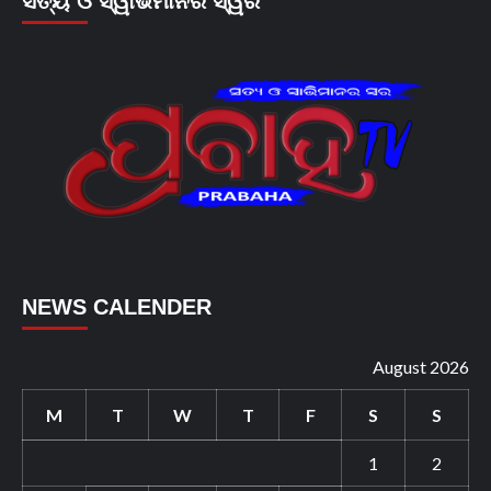
ସତ୍ୟ ଓ ସ୍ୱାଭିମାନର ସ୍ୱର
NEWS CALENDER
August 2026
M
T
W
T
F
S
S
1
2