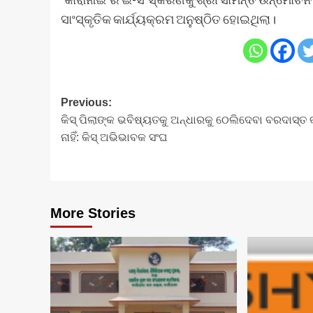
ସାଂସ୍କୃତିକ କାର୍ଯ୍ୟକ୍ରମ ଅନୁଷ୍ଠିତ ହୋଇଥିଲା।
Post
Previous:
କିସ୍‍ ପିଲାଙ୍କ ଭବିଷ୍ୟତକୁ ଅନ୍ଧାରକୁ ଠେଲିଦେବା ବରଦାସ୍ତ 
navigation
ନାହିଁ: କିସ୍‍ ଅଭିଭାବକ ସଂଘ
More Stories