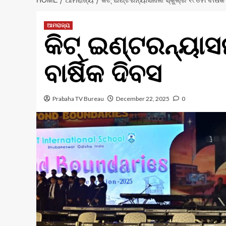
HOME
ଆମରାଜ୍ୟ
କିଟ୍‍ ଇଣ୍ଟରନ୍ୟାସନାଲ ସ୍କୁଲ୍‌ର ୧୯ତମ ବାର୍ଷିକ
ଆମରାଜ୍ୟ
କିଟ୍‍ ଇଣ୍ଟରନ୍ୟାସ
ବାର୍ଷିକ ଦିବସ
Prabaha TV Bureau
December 22, 2025
0