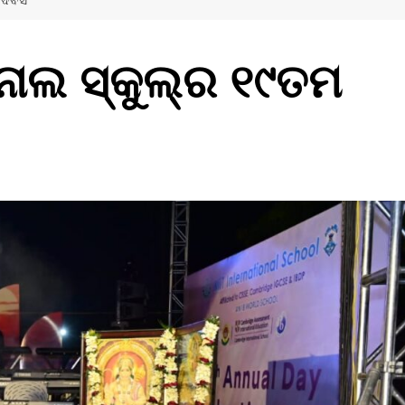
 ଦିବସ
ନାଲ ସ୍କୁଲ୍‌ର ୧୯ତମ