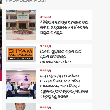
POPULAR POST
ଆମରାଜ୍ୟ
ଶିମିଳିପାଳ ବ୍ୟାଘ୍ର ପ୍ରକଳ୍ପ ତଥା
ଜାତୀୟ ଉଦ୍ୟାନରେ ୫ ବର୍ଷ ବୟସର
ବାଘୁଣୀ ର ମୃତ୍ୟୁ..
ଆମରାଜ୍ୟ
ସେହତ: ସୁସ୍ଥକର ଗ୍ରାମ ପାଇଁ
ଶ୍ୟାମ ମେଟାଲିକ୍ସ
ଫାଉଣ୍ଡେସନର ମିସନ
ଆମରାଜ୍ୟ
ରାଜ୍ୟ ସ୍ୱାସ୍ଥ୍ୟ ଓ ପରିବାର
କଲ୍ୟାଣ ବିଭାଗ, ଟାଟା ଷ୍ଟିଲ୍
ଫାଉଣ୍ଡେସନ୍ ଏବଂ କୈବଲ୍ୟ
ଏଜୁକେସନ୍ ଫାଉଣ୍ଡେସନ୍ ମଧ୍ୟରେ
ଏମ୍‌ଓୟୁ ସ୍ୱାକ୍ଷରିତ
ଆମରାଜ୍ୟ