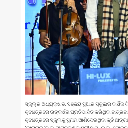
ସ୍କୁଲ୍‍ର ଅଧ୍ୟକ୍ଷ ଡ. ସଞ୍ଜୟ ସୁଆର ସ୍କୁଲର ବାର୍ଷିକ ବ
କ୍ଷେତ୍ରରେ ଉତ୍କର୍ଷତା ପ୍ରତିପାଦିତ କରିଥିବା ଛାତ୍ର
କ୍ଷେତ୍ରରେ ସ୍କୁଲକୁ ସୁନାମ ଆଣିଦେଇଥିବା କୃତି ଛାତ୍ର
‘କାରାନାଇ’ର ଇ-ସଂସ୍କରଣକୁ ଶ୍ରୀ ସାମନ୍ତ ଉନ୍ମୋଚନ