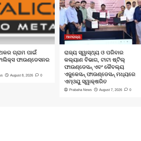
ଆମରାଜ୍ୟ
୍ଥକର ଗ୍ରାମ ପାଇଁ
ରାଜ୍ୟ ସ୍ୱାସ୍ଥ୍ୟ ଓ ପରିବାର
ଟାଲିକ୍ସ ଫାଉଣ୍ଡେସନର
କଲ୍ୟାଣ ବିଭାଗ, ଟାଟା ଷ୍ଟିଲ୍
ଫାଉଣ୍ଡେସନ୍ ଏବଂ କୈବଲ୍ୟ
ଏଜୁକେସନ୍ ଫାଉଣ୍ଡେସନ୍ ମଧ୍ୟରେ
ws
August 8, 2026
0
ଏମ୍‌ଓୟୁ ସ୍ୱାକ୍ଷରିତ
Prabaha News
August 7, 2026
0