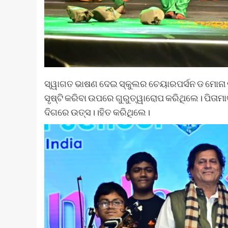
ସ୍ୱାଗତ ଭାଷଣ ଦେଇ ସ୍କୁଲର ଚେୟାରପର୍ସନ ଡ ମୋନା 
ସୃଷ୍ଟି କରିବା ଉପରେ ଗୁରୁତ୍ୱାରୋପ କରିଥିଲେ। ପିତାମା
ଦିଗରେ ଉତ୍ସ।।ହିତ କରିଥିଲେ।