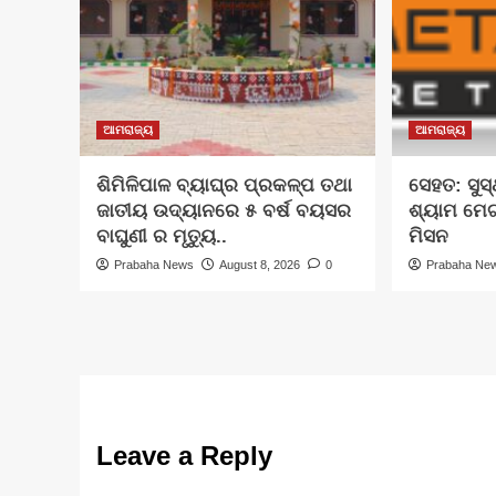
ଆମରାଜ୍ୟ
ଆମରାଜ୍ୟ
ଶିମିଳିପାଳ ବ୍ୟାଘ୍ର ପ୍ରକଳ୍ପ ତଥା
ସେହତ: ସୁସ
ଜାତୀୟ ଉଦ୍ୟାନରେ ୫ ବର୍ଷ ବୟସର
ଶ୍ୟାମ ମେ
ବାଘୁଣୀ ର ମୃତ୍ୟୁ..
ମିସନ
Prabaha News
August 8, 2026
0
Prabaha Ne
Leave a Reply