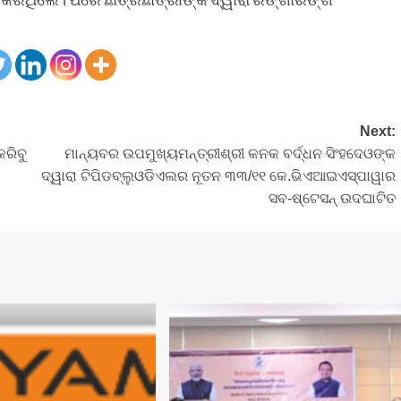
Next:
କରିବୁ
ମାନ୍ୟବର ଉପମୁଖ୍ୟମନ୍ତ୍ରୀଶ୍ରୀ କନକ ବର୍ଦ୍ଧନ ସିଂହଦେଓଙ୍କ
ଦ୍ୱାରା ଟିପିଡବ୍ଲୁଓଡିଏଲର ନୂତନ ୩୩/୧୧ କେ.ଭିଏଆଇଏସ୍ପାୱାର
ସବ-ଷ୍ଟେସନ୍ ଉଦଘାଟିତ