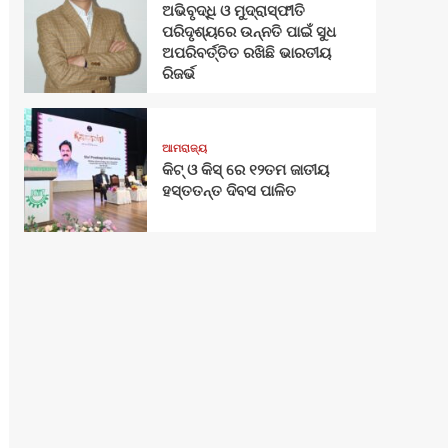
ଅଭିବୃଦ୍ଧି ଓ ମୁଦ୍ରାସ୍ଫୀତି
ପରିଦୃଶ୍ୟରେ ଉନ୍ନତି ପାଇଁ ସୁଧ
ଅପରିବର୍ତ୍ତିତ ରଖିଛି ଭାରତୀୟ
ରିଜର୍ଭ
ଆମରାଜ୍ୟ
କିଟ୍‍ ଓ କିସ୍‍ ରେ ୧୨ତମ ଜାତୀୟ
ହସ୍ତତନ୍ତ ଦିବସ ପାଳିତ