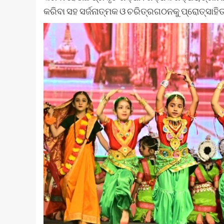
କରିବା ସହ ସର୍ଜନାତ୍ମକ ଓ ଚରିତ୍ରଗଠନକୁ ପ୍ରୋତ୍ସାହି