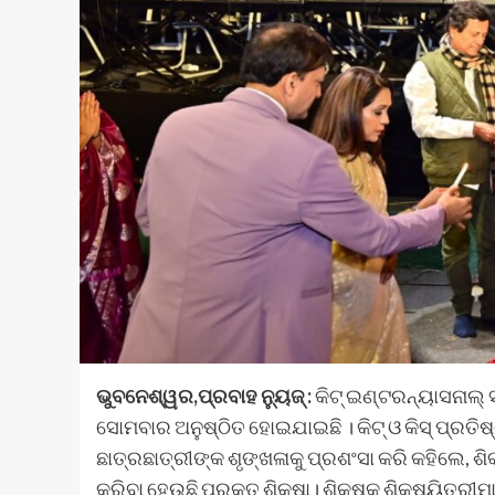
ଭୁବନେଶ୍ୱର,ପ୍ରବାହ ନ୍ୟୁଜ୍ :
କିଟ୍‍ ଇଣ୍ଟରନ୍ୟାସନାଲ୍‍
ସୋମବାର ଅନୁଷ୍ଠିତ ହୋଇଯାଇଛି । କିଟ୍‍ ଓ କିସ୍‍ ପ୍ରତ
ଛାତ୍ରଛାତ୍ରୀଙ୍କ ଶୃଙ୍ଖଳାକୁ ପ୍ରଶଂସା କରି କହିଲେ, ଶି
କରିବା ହେଉଛି ପ୍ରକୃତ ଶିକ୍ଷା। ଶିକ୍ଷକ ଶିକ୍ଷୟିତ୍ରୀମା