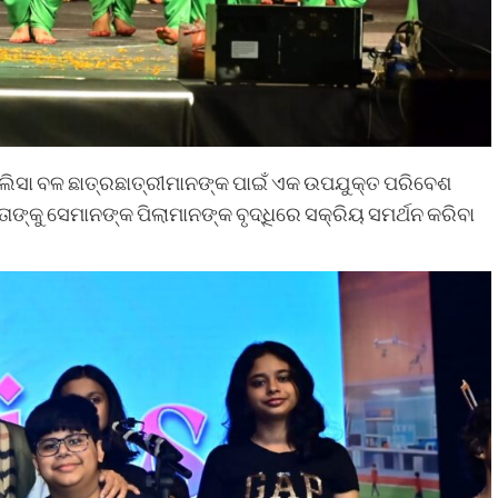
ଲିସା ବଳ ଛାତ୍ରଛାତ୍ରୀମାନଙ୍କ ପାଇଁ ଏକ ଉପଯୁକ୍ତ ପରିବେଶ
ତାଙ୍କୁ ସେମାନଙ୍କ ପିଲାମାନଙ୍କ ବୃଦ୍ଧିରେ ସକ୍ରିୟ ସମର୍ଥନ କରିବା