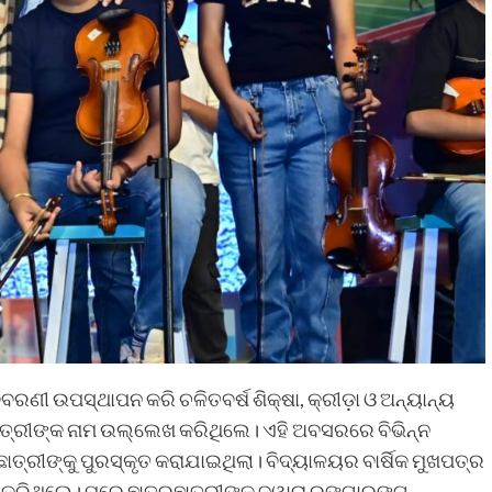
ିବରଣୀ ଉପସ୍ଥାପନ କରି ଚଳିତବର୍ଷ ଶିକ୍ଷା, କ୍ରୀଡ଼ା ଓ ଅନ୍ୟାନ୍ୟ
ଛାତ୍ରୀଙ୍କ ନାମ ଉଲ୍ଲେଖ କରିଥିଲେ। ଏହି ଅବସରରେ ବିଭିନ୍ନ
ଛାତ୍ରୀଙ୍କୁ ପୁରସ୍କୃତ କରାଯାଇଥିଲା। ବିଦ୍ୟାଳୟର ବାର୍ଷିକ ମୁଖପତ୍ର
 କରିଥିଲେ। ପରେ ଛାତ୍ରଛାତ୍ରୀଙ୍କ ଦ୍ୱାରା ରଙ୍ଗାରଙ୍ଗ