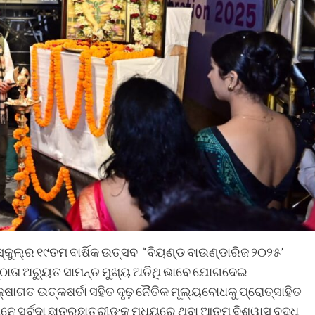
 ସ୍କୁଲ୍‍ର ୧୯ତମ ବାର୍ଷିକ ଉତ୍ସବ “ବିୟଣ୍ଡ ବାଉଣ୍ଡାରିଜ ୨୦୨୫’
ିଷ୍ଠାତା ଅଚ୍ୟୁତ ସାମନ୍ତ ମୁଖ୍ୟ ଅତିଥି ଭାବେ ଯୋଗଦେଇ
କ୍ଷାଗତ ଉତ୍କଷର୍ତା ସହିତ ଦୃଢ଼ ନୈତିକ ମୂଲ୍ୟବୋଧକୁ ପ୍ରୋତ୍ସାହିତ
ନେ ସର୍ବଦା ଛାତ୍ରଛାତ୍ରୀଙ୍କ ମଧ୍ୟରେ ଥିବା ଆତ୍ମ ବିଶ୍ୱାସ ବୃଦ୍ଧି