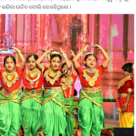
ତ କରିବା ଉଚିତ ବୋଲି ସେ କହିଥିଲେ।