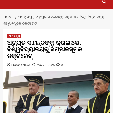
Menu
HOME
ଆମରାଜ୍ୟ
ଅଚ୍ୟୁତ ସାମନ୍ତଙ୍କୁ କ୍ରାଇଓଭା ବିଶ୍ୱବିଦ୍ୟାଳୟରୁ
ସମ୍ମାନସୂଚକ ଡକ୍ଟରେଟ୍
ଆମରାଜ୍ୟ
ଅଚ୍ୟୁତ ସାମନ୍ତଙ୍କୁ କ୍ରାଇଓଭା
ବିଶ୍ୱବିଦ୍ୟାଳୟରୁ ସମ୍ମାନସୂଚକ
ଡକ୍ଟରେଟ୍
Prabaha News
May 23, 2026
0