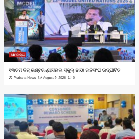
ଆମରାଜ୍ୟ
୧୩ତମ କିଟ୍ ଇଣ୍ଟରନ୍ୟାସନାଲ ସ୍କୁଲ୍ ଛାୟା ଜାତିସଂଘ ଉଦ୍‍ଘାଟିତ
Prabaha News
August 9, 2026
0