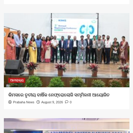
ଆମରାଜ୍ୟ
କିମସରେ ତୃତୀୟ ବାର୍ଷିକ ନେଫ୍ରୋଲୋଜି ସମ୍ମିଳନୀ ଆୟୋଜିତ
Prabaha News
August 9, 2026
0