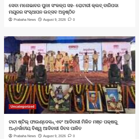
ସେବା ମନୋଭାବର ପୁନଃ ସଂକଳ୍ପ ସହ- ରୋଟାରୀ କ୍ଲବ୍ ବାରିପଦା
ମୟୂରର ସଂସ୍ଥାପନ ଉତ୍ସବ ଅନୁଷ୍ଠିତ
Prabaha News
August 9, 2026
0
Uncategorized
ଟାଟା ଷ୍ଟିଲ୍ ଫାଉଣ୍ଡେସନ୍ ଏବଂ ଆଦିବାସୀ ମିଳିତ ମଞ୍ଚ ପକ୍ଷରୁ
ଅନ୍ତର୍ଜାତୀୟ ବିଶ୍ୱ ଆଦିବାସୀ ଦିବସ ପାଳିତ
Prabaha News
August 9, 2026
0