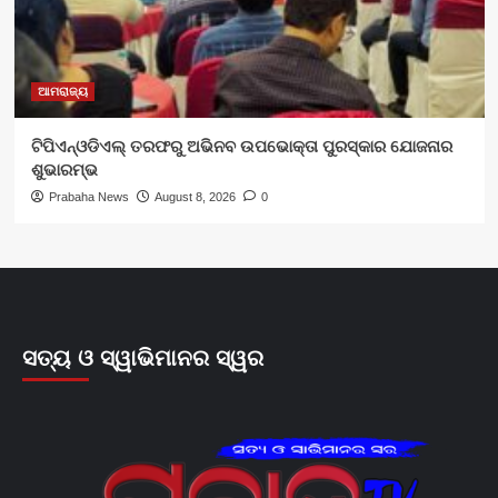
ଆମରାଜ୍ୟ
ଟିପିଏନ୍‌ଓଡିଏଲ୍‌ ତରଫରୁ ଅଭିନବ ଉପଭୋକ୍ତା ପୁରସ୍କାର ଯୋଜନାର
ଶୁଭାରମ୍ଭ
Prabaha News
August 8, 2026
0
ସତ୍ୟ ଓ ସ୍ୱାଭିମାନର ସ୍ୱର