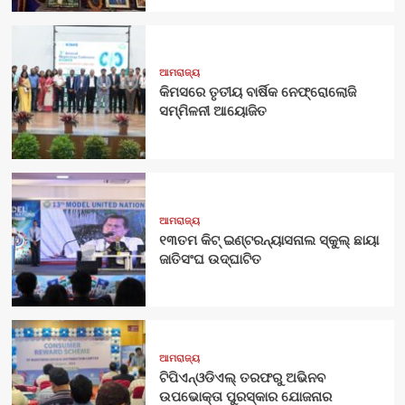
ଆମରାଜ୍ୟ
କିମସରେ ତୃତୀୟ ବାର୍ଷିକ ନେଫ୍ରୋଲୋଜି
ସମ୍ମିଳନୀ ଆୟୋଜିତ
ଆମରାଜ୍ୟ
୧୩ତମ କିଟ୍ ଇଣ୍ଟରନ୍ୟାସନାଲ ସ୍କୁଲ୍ ଛାୟା
ଜାତିସଂଘ ଉଦ୍‍ଘାଟିତ
ଆମରାଜ୍ୟ
ଟିପିଏନ୍‌ଓଡିଏଲ୍‌ ତରଫରୁ ଅଭିନବ
ଉପଭୋକ୍ତା ପୁରସ୍କାର ଯୋଜନାର