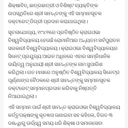
ଶିକ୍ଷାବିତ୍‍, ଛାତ୍ରଛାତ୍ରୀ ଓ ବିଶିଷ୍ଟ ବ୍ୟକ୍ତିଙ୍କ
ଉପସ୍ଥିତିରେ ଶ୍ରୀ ସାମନ୍ତଙ୍କୁ ଏହି ସମ୍ମାନସୂଚକ
ଡକ୍ଟରେଟ୍‍ ଡିଗ୍ରୀ ପ୍ରଦାନ କରାଯାଇଥିଲା।
ସୂଚନାଯୋଗ୍ୟ, ୧୯୪୭ରେ ପ୍ରତିଷ୍ଠିତ କ୍ରାଇଓଭା
ବିଶ୍ୱବିଦ୍ୟାଳୟ ହେଉଛି ରୋମାନିଆର ଅନ୍ୟତମ ସର୍ବପୁରାତନ
ସରକାରୀ ବିଶ୍ୱବିଦ୍ୟାଳୟ। କ୍ରାଇଓଭା ବିଶ୍ୱବିଦ୍ୟାଳୟର
ସିନେଟ୍ ପ୍ରଯୁଜ୍ୟ ଆଇନ ଅଧିନରେ ଏହାର ସାମ୍ବିଧାନିକ
ଦାୟିତ୍ୱ ଅନୁଯାୟୀ ଶ୍ରୀ ସାମନ୍ତଙ୍କ ନାମ ସୁପାରିଶ
କରିଥିଲା। ଗତ ମାସରେ ଅନୁଷ୍ଠିତ ବିଶ୍ୱବିଦ୍ୟାଳୟ ସିନେଟ୍‍ର
ପୂର୍ଣ୍ଣାଙ୍ଗ ବୈଠକରେ ଶ୍ରୀ ସାମନ୍ତଙ୍କୁ ସମ୍ମାନସୂଚକ
ଡକ୍ଟରେଟ୍‍ ସମ୍ମାନପ୍ରଦାନ କରିବାକୁ ନିଷ୍ପତ୍ତି
ନିଆଯାଇଥିଲା।
ଏହି ସମ୍ମାନ ପାଇଁ ଶ୍ରୀ ସାମନ୍ତ କ୍ରାଇଓଭା ବିଶ୍ୱବିଦ୍ୟାଳୟ
କର୍ତ୍ତୃପକ୍ଷଙ୍କୁ କୃତଜ୍ଞତା ଜଣାଇବା ସହ କହିଲେ, ବିଗତ ୩
ଦଶନ୍ଧିରୁ ଊର୍ଦ୍ଧ୍ୱ ସମୟ ଧରି ଶିକ୍ଷା ଓ ସମାଜସେବା