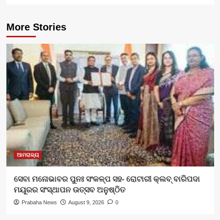
More Stories
ଆମରାଜ୍ୟ
ସେବା ମନୋଭାବର ପୁନଃ ସଂକଳ୍ପ ସହ- ରୋଟାରୀ କ୍ଲବ୍ ବାରିପଦା
ମୟୂରର ସଂସ୍ଥାପନ ଉତ୍ସବ ଅନୁଷ୍ଠିତ
Prabaha News
August 9, 2026
0