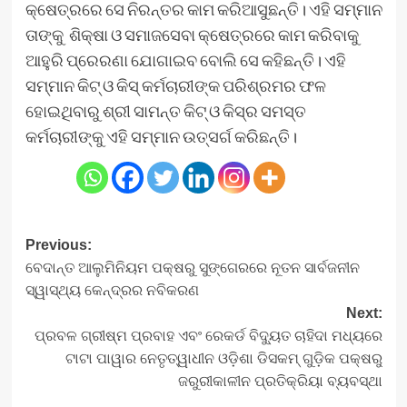
କ୍ଷେତ୍ରରେ ସେ ନିରନ୍ତର କାମ କରିଆସୁଛନ୍ତି। ଏହି ସମ୍ମାନ
ତାଙ୍କୁ ଶିକ୍ଷା ଓ ସମାଜସେବା କ୍ଷେତ୍ରରେ କାମ କରିବାକୁ
ଆହୁରି ପ୍ରେରଣା ଯୋଗାଇବ ବୋଲି ସେ କହିଛନ୍ତି। ଏହି
ସମ୍ମାନ କିଟ୍‍ ଓ କିସ୍‍ କର୍ମଚାରୀଙ୍କ ପରିଶ୍ରମର ଫଳ
ହୋଇଥିବାରୁ ଶ୍ରୀ ସାମନ୍ତ କିଟ୍‍ ଓ କିସ୍‍ର ସମସ୍ତ
କର୍ମଚାରୀଙ୍କୁ ଏହି ସମ୍ମାନ ଉତ୍ସର୍ଗ କରିଛନ୍ତି।
Post
Previous:
ବେଦାନ୍ତ ଆଲୁମିନିୟମ ପକ୍ଷରୁ ସୁଙ୍ଗେରରେ ନୂତନ ସାର୍ବଜନୀନ
navigation
ସ୍ୱାସ୍ଥ୍ୟ କେନ୍ଦ୍ରର ନବିକରଣ
Next:
ପ୍ରବଳ ଗ୍ରୀଷ୍ମ ପ୍ରବାହ ଏବଂ ରେକର୍ଡ ବିଦ୍ୟୁତ ଚାହିଦା ମଧ୍ୟରେ
ଟାଟା ପାୱାର ନେତୃତ୍ୱାଧୀନ ଓଡ଼ିଶା ଡିସକମ୍ ଗୁଡ଼ିକ ପକ୍ଷରୁ
ଜରୁରୀକାଳୀନ ପ୍ରତିକ୍ରିୟା ବ୍ୟବସ୍ଥା