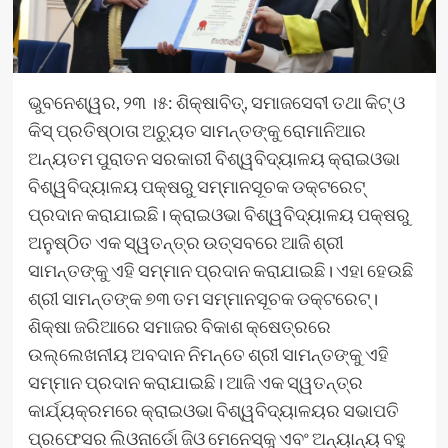
ଭୁବନେଶ୍ୱର, ୨୩ ।୫: ଶିକ୍ଷାବିତ୍‌, ସମାଜସେବୀ ତଥା କିଟ୍ ଓ
କିସ୍ ପ୍ରତିଷ୍ଠାତା ଅଚ୍ୟୁତ ସାମନ୍ତଙ୍କୁ ରୋମାନିଆର
ଅନ୍ୟତମ ପୁରାତନ ସରକାରୀ ବିଶ୍ୱବିଦ୍ୟାଳୟ କ୍ରାଇଓଭା
ବିଶ୍ୱବିଦ୍ୟାଳୟ ପକ୍ଷରୁ ସମ୍ମାନସୂଚକ ଡକ୍ଟରେଟ୍‍
ପ୍ରଦାନ କରାଯାଇଛି। କ୍ରାଇଓଭା ବିଶ୍ୱବିଦ୍ୟାଳୟ ପକ୍ଷରୁ
ଅନୁଷ୍ଠିତ ଏକ ସ୍ୱତନ୍ତ୍ର ଉତ୍ସବରେ ଆଜି ଶ୍ରୀ
ସାମନ୍ତଙ୍କୁ ଏହି ସମ୍ମାନ ପ୍ରଦାନ କରାଯାଇଛି। ଏହା ହେଉଛି
ଶ୍ରୀ ସାମନ୍ତଙ୍କ ୭୩ ତମ ସମ୍ମାନସୂଚକ ଡକ୍ଟରେଟ୍।
ଶିକ୍ଷା ଜରିଆରେ ସମାଜର ବିକାଶ କ୍ଷେତ୍ରରେ
ଉଲ୍ଲେଖନୀୟ ଅବଦାନ ନିମନ୍ତେ ଶ୍ରୀ ସାମନ୍ତଙ୍କୁ ଏହି
ସମ୍ମାନ ପ୍ରଦାନ କରାଯାଇଛି। ଆଜି ଏକ ସ୍ୱତନ୍ତ୍ର
କାର୍ଯ୍ୟକ୍ରମରେ କ୍ରାଇଓଭା ବିଶ୍ୱବିଦ୍ୟାଳୟର ସଭାପତି
ପ୍ରଫେସର ଲିଓନାର୍ଡୋ ଜିଓ ମେନେସ୍କୁ ଏବଂ ଅନ୍ୟାନ୍ୟ ବହୁ