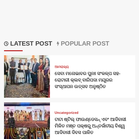
LATEST POST
POPULAR POST
ଆମରାଜ୍ୟ
ସେବା ମନୋଭାବର ପୁନଃ ସଂକଳ୍ପ ସହ-
ରୋଟାରୀ କ୍ଲବ୍ ବାରିପଦା ମୟୂରର
ସଂସ୍ଥାପନ ଉତ୍ସବ ଅନୁଷ୍ଠିତ
Uncategorized
ଟାଟା ଷ୍ଟିଲ୍ ଫାଉଣ୍ଡେସନ୍ ଏବଂ ଆଦିବାସୀ
ମିଳିତ ମଞ୍ଚ ପକ୍ଷରୁ ଅନ୍ତର୍ଜାତୀୟ ବିଶ୍ୱ
ଆଦିବାସୀ ଦିବସ ପାଳିତ