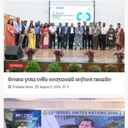
ଆମରାଜ୍ୟ
କିମସରେ ତୃତୀୟ ବାର୍ଷିକ ନେଫ୍ରୋଲୋଜି ସମ୍ମିଳନୀ ଆୟୋଜିତ
Prabaha News
August 9, 2026
0