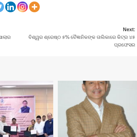
Next:
ସୋଲାର
ବିଶ୍ୱର ଶ୍ରେଷ୍ଠ ୫% ବୈଜ୍ଞାନିକଙ୍କ ତାଲିକାରେ କିଟ୍‍ର ୪୫
ପ୍ରଫେସର