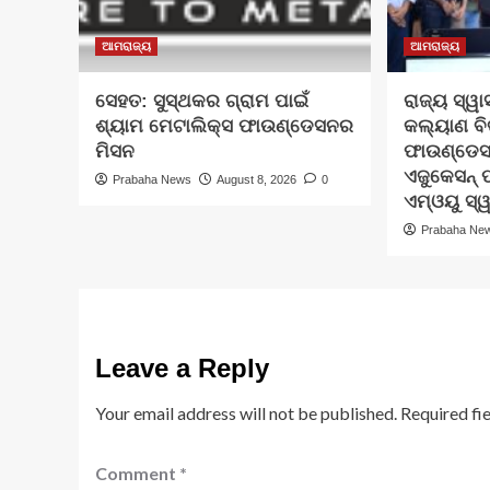
ଆମରାଜ୍ୟ
ଆମରାଜ୍ୟ
ସେହତ: ସୁସ୍ଥକର ଗ୍ରାମ ପାଇଁ
ରାଜ୍ୟ ସ୍ୱା
ଶ୍ୟାମ ମେଟାଲିକ୍ସ ଫାଉଣ୍ଡେସନର
କଲ୍ୟାଣ ବିଭ
ମିସନ
ଫାଉଣ୍ଡେସ
ଏଜୁକେସନ୍ 
Prabaha News
August 8, 2026
0
ଏମ୍‌ଓୟୁ ସ୍
Prabaha Ne
Leave a Reply
Your email address will not be published.
Required fi
Comment
*