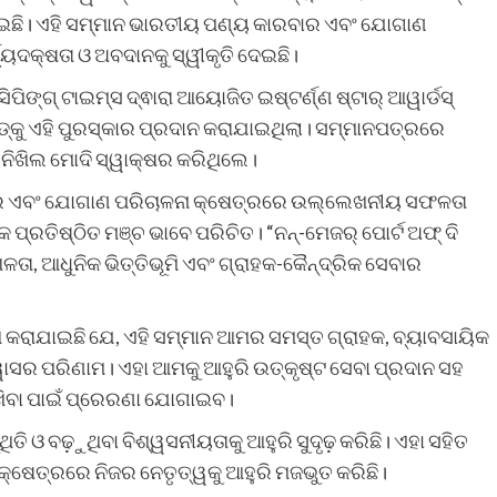
ଯାଇଛି। ଏହି ସମ୍ମାନ ଭାରତୀୟ ପଣ୍ୟ କାରବାର ଏବଂ ଯୋଗାଣ
ଯ୍ୟଦକ୍ଷତା ଓ ଅବଦାନକୁ ସ୍ୱୀକୃତି ଦେଇଛି।
ପିଙ୍ଗ୍ ଟାଇମ୍ସ ଦ୍ଵାରା ଆୟୋଜିତ ଇଷ୍ଟର୍ଣ୍ଣ ଷ୍ଟାର୍ ଆୱାର୍ଡସ୍
ଡ୍‌କୁ ଏହି ପୁରସ୍କାର ପ୍ରଦାନ କରାଯାଇଥିଲା। ସମ୍ମାନପତ୍ରରେ
ୀ ନିଖିଲ ମୋଦି ସ୍ୱାକ୍ଷର କରିଥିଲେ।
 ବନ୍ଦର ଏବଂ ଯୋଗାଣ ପରିଚାଳନା କ୍ଷେତ୍ରରେ ଉଲ୍ଲେଖନୀୟ ସଫଳତା
ଏକ ପ୍ରତିଷ୍ଠିତ ମଞ୍ଚ ଭାବେ ପରିଚିତ। “ନନ୍-ମେଜର୍ ପୋର୍ଟ ଅଫ୍ ଦି
ଳତା, ଆଧୁନିକ ଭିତ୍ତିଭୂମି ଏବଂ ଗ୍ରାହକ-କୈନ୍ଦ୍ରିକ ସେବାର
ଶ କରାଯାଇଛି ଯେ, ଏହି ସମ୍ମାନ ଆମର ସମସ୍ତ ଗ୍ରାହକ, ବ୍ୟାବସାୟିକ
ାସର ପରିଣାମ। ଏହା ଆମକୁ ଆହୁରି ଉତ୍କୃଷ୍ଟ ସେବା ପ୍ରଦାନ ସହ
ରଖିବା ପାଇଁ ପ୍ରେରଣା ଯୋଗାଇବ।
ିତି ଓ ବଢ଼ୁଥିବା ବିଶ୍ୱସନୀୟତାକୁ ଆହୁରି ସୁଦୃଢ଼ କରିଛି। ଏହା ସହିତ
କ୍ଷେତ୍ରରେ ନିଜର ନେତୃତ୍ୱକୁ ଆହୁରି ମଜଭୁତ କରିଛି।