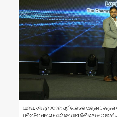
ଧାମରା, ୧୩ ଜୁନ ୨୦୨୬: ପୂର୍ବ ଭାରତର ଅଗ୍ରଣୀ ବନ୍ଦର
ପରିଚାଳିତ ଧାମରା ପୋର୍ଟ କମ୍ପାନୀ ଲିମିଟେଡ୍‌କୁ ଇଷ୍ଟର୍