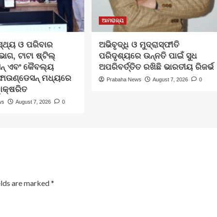
ଆମରାଜ୍ୟ
ସ୍ଥ୍ୟ ଓ ପରିବାର
ଅଭିବୃଦ୍ଧି ଓ ମୁଦ୍ରାସ୍ଫୀତି
ାଗ, ଟାଟା ଷ୍ଟିଲ୍
ପରିଦୃଶ୍ୟରେ ଉନ୍ନତି ପାଇଁ ସୁଧ
ନ୍ ଏବଂ କୈବଲ୍ୟ
ଅପରିବର୍ତ୍ତିତ ରଖିଛି ଭାରତୀୟ ରିଜର୍ଭ
ଫାଉଣ୍ଡେସନ୍ ମଧ୍ୟରେ
Prabaha News
August 7, 2026
0
ୱାକ୍ଷରିତ
ws
August 7, 2026
0
elds are marked
*