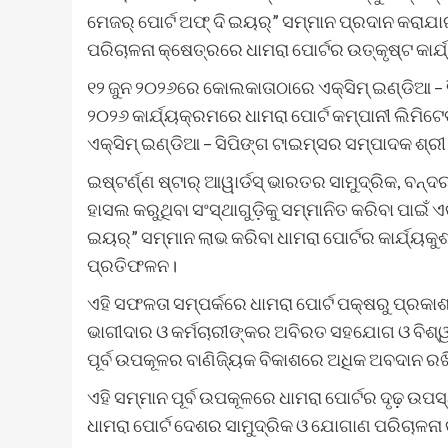
ମେଜର୍ ପୋର୍ଟ ଅଫ୍ ଦି ଇୟର୍” ସମ୍ମାନ ପ୍ରଦାନ କରା
ପରିଚାଳନା କ୍ଷେତ୍ରରେ ଧାମରା ପୋର୍ଟର ଉତ୍କୃଷ୍ଟ କାର୍
୧୨ ଜୁନ ୨୦୨୬ରେ କୋଲକାତାଠାରେ ଏକ୍ସିମ୍‌ ଇଣ୍ଡିଆ – ସି
୨୦୨୬ କାର୍ଯ୍ୟକ୍ରମରେ ଧାମରା ପୋର୍ଟ କମ୍ପାନୀ ଲିମିଟେ
ଏକ୍ସିମ୍‌ ଇଣ୍ଡିଆ – ସିପିଙ୍ଗ ଟାଇମ୍ସର ସମ୍ପାଦକ ଶ୍ର
ଇଷ୍ଟର୍ଣ୍ଣ ଷ୍ଟାର୍ ଆୱାର୍ଡସ୍ ଭାରତର ସାମୁଦ୍ରିକ,
ହାସଲ କରୁଥିବା ସଂସ୍ଥାଗୁଡ଼ିକୁ ସମ୍ମାନିତ କରିବା ପାଇଁ 
ଇୟର୍” ସମ୍ମାନ ଲାଭ କରିବା ଧାମରା ପୋର୍ଟର କାର୍ଯ୍ୟକୁଶ
ପ୍ରତିଫଳନ।
ଏହି ସଫଳତା ସମ୍ପର୍କରେ ଧାମରା ପୋର୍ଟ ପକ୍ଷରୁ ପ୍ରକା
ଭାଗୀଦାର ଓ କର୍ମଚାରୀଙ୍କର ଅବିରତ ସହଯୋଗ ଓ ବିଶ୍ୱ
ପୂର୍ବ ଉପକୂଳର ବାଣିଜ୍ୟିକ ବିକାଶରେ ଅଧିକ ଅବଦାନ 
ଏହି ସମ୍ମାନ ପୂର୍ବ ଉପକୂଳରେ ଧାମରା ପୋର୍ଟର ଦୃଢ଼ ଉପସ୍ଥ
ଧାମରା ପୋର୍ଟ ଦେଶର ସାମୁଦ୍ରିକ ଓ ଯୋଗାଣ ପରିଚାଳନା 