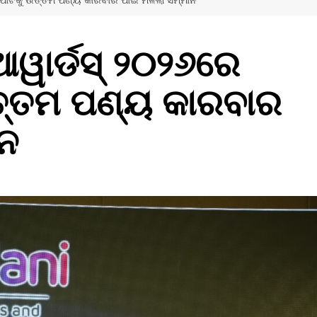
ପୋର୍ଟକୁ ଉତ୍ତମ ପଣ୍ୟ କାରବାର ପାଇଁ ମିଳିଲା ସମ୍ମାନ
 ଆୱାର୍ଡସ୍ ୨୦୨୬ରେ
ଉତ୍ତମ ପଣ୍ୟ କାରବାର
ାନ