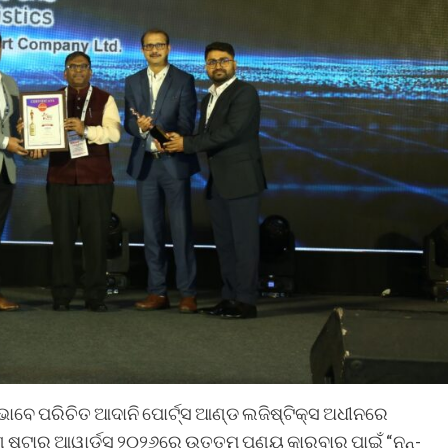
 ଭାବେ ପରିଚିତ ଆଦାନି ପୋର୍ଟ୍ସ ଆଣ୍ଡ ଲଜିଷ୍ଟିକ୍ସ ଅଧୀନରେ
ଣ୍ଣ ଷ୍ଟାର୍ ଆୱାର୍ଡସ୍ ୨୦୨୬ରେ ଉତ୍ତମ ପଣ୍ୟ କାରବାର ପାଇଁ “ନନ୍-