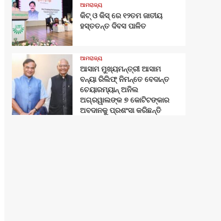
ଆମରାଜ୍ୟ
କିଟ୍‍ ଓ କିସ୍‍ ରେ ୧୨ତମ ଜାତୀୟ
ହସ୍ତତନ୍ତ ଦିବସ ପାଳିତ
ଆମରାଜ୍ୟ
ଆସାମ ମୁଖ୍ୟମନ୍ତ୍ରୀ ଆସାମ
ବନ୍ୟା ରିଲିଫ୍ ନିମନ୍ତେ ବେଦାନ୍ତ
ଚେୟାରମ୍ୟାନ୍ ଅନିଲ
ଅଗ୍ରୱାଲଙ୍କ ୭ କୋଟିଟଙ୍କାର
ଅବଦାନକୁ ପ୍ରଶଂସା କରିଛନ୍ତି