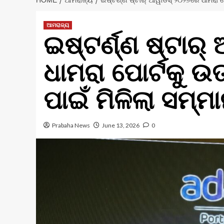
HOME
ଆମରାଜ୍ୟ
ଇଷ୍ଟର୍ଣ୍ଣ ଷ୍ଟାର୍ ଆୱାର୍ଡସ୍ ୨୦୨୬ରେ ଧାମରା 
ଆମରାଜ୍ୟ
ଇଷ୍ଟର୍ଣ୍ଣ ଷ୍ଟାର୍
ଧାମରା ପୋର୍ଟକୁ 
ପାଇଁ ମିଳିଲା ସମ୍ମ
Prabaha News
June 13, 2026
0