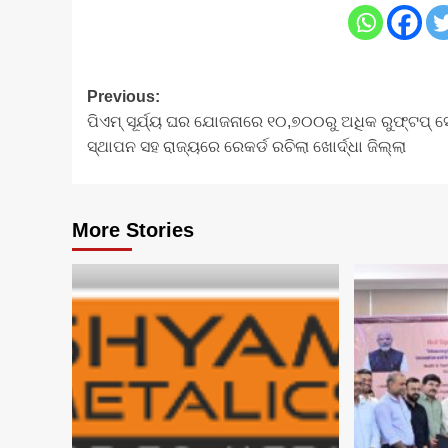
Post
Previous:
ପିଏମ୍ ସୂର୍ଯ୍ୟ ଘର ଯୋଜନାରେ ୧୦,୭୦୦ରୁ ଅଧିକ ରୁଫ୍‌ଟପ୍ 
navigation
ସ୍ଥାପନ ସହ ରାଜ୍ୟରେ ରେକର୍ଡ ରଚିଲା ଖୋର୍ଦ୍ଧା ଜିଲ୍ଲା
More Stories