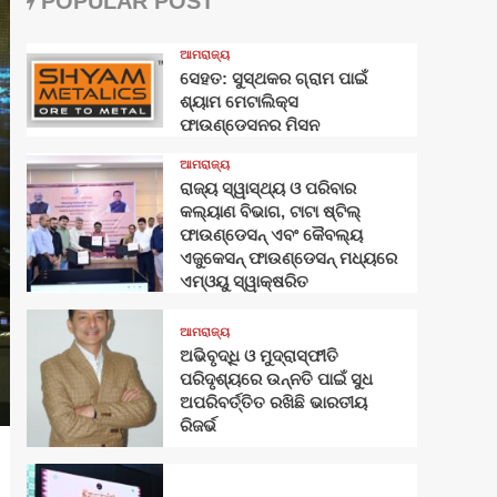
POPULAR POST
ଆମରାଜ୍ୟ
ସେହତ: ସୁସ୍ଥକର ଗ୍ରାମ ପାଇଁ
ଶ୍ୟାମ ମେଟାଲିକ୍ସ
ଫାଉଣ୍ଡେସନର ମିସନ
ଆମରାଜ୍ୟ
ରାଜ୍ୟ ସ୍ୱାସ୍ଥ୍ୟ ଓ ପରିବାର
କଲ୍ୟାଣ ବିଭାଗ, ଟାଟା ଷ୍ଟିଲ୍
ଫାଉଣ୍ଡେସନ୍ ଏବଂ କୈବଲ୍ୟ
ଏଜୁକେସନ୍ ଫାଉଣ୍ଡେସନ୍ ମଧ୍ୟରେ
ଏମ୍‌ଓୟୁ ସ୍ୱାକ୍ଷରିତ
ଆମରାଜ୍ୟ
ଅଭିବୃଦ୍ଧି ଓ ମୁଦ୍ରାସ୍ଫୀତି
ପରିଦୃଶ୍ୟରେ ଉନ୍ନତି ପାଇଁ ସୁଧ
ଅପରିବର୍ତ୍ତିତ ରଖିଛି ଭାରତୀୟ
ରିଜର୍ଭ