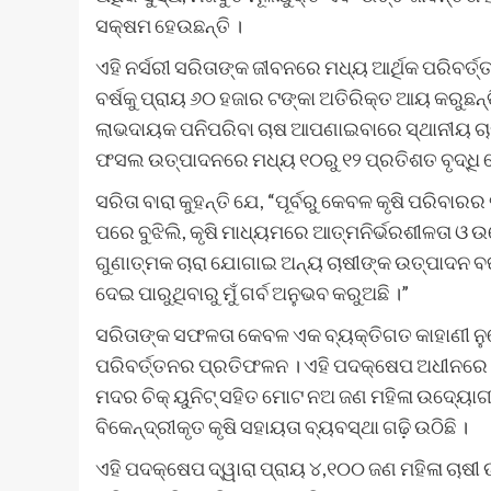
ସକ୍ଷମ ହେଉଛନ୍ତି ।
ଏହି ନର୍ସରୀ ସରିତାଙ୍କ ଜୀବନରେ ମଧ୍ୟ ଆର୍ଥିକ ପରିବ
ବର୍ଷକୁ ପ୍ରାୟ ୬୦ ହଜାର ଟଙ୍କା ଅତିରିକ୍ତ ଆୟ କରୁଛନ୍
ଲାଭଦାୟକ ପନିପରିବା ଚାଷ ଆପଣାଇବାରେ ସ୍ଥାନୀୟ ଚାଷୀଙ
ଫସଲ ଉତ୍ପାଦନରେ ମଧ୍ୟ ୧୦ରୁ ୧୨ ପ୍ରତିଶତ ବୃଦ୍ଧି 
ସରିତା ବାରା କୁହନ୍ତି ଯେ, “ପୂର୍ବରୁ କେବଳ କୃଷି ପରିବା
ପରେ ବୁଝିଲି, କୃଷି ମାଧ୍ୟମରେ ଆତ୍ମନିର୍ଭରଶୀଳତା ଓ
ଗୁଣାତ୍ମକ ଚାରା ଯୋଗାଇ ଅନ୍ୟ ଚାଷୀଙ୍କ ଉତ୍ପାଦନ ବଢ
ଦେଇ ପାରୁଥିବାରୁ ମୁଁ ଗର୍ବ ଅନୁଭବ କରୁଅଛି ।”
ସରିତାଙ୍କ ସଫଳତା କେବଳ ଏକ ବ୍ୟକ୍ତିଗତ କାହାଣୀ ନୁହ
ପରିବର୍ତ୍ତନର ପ୍ରତିଫଳନ । ଏହି ପଦକ୍ଷେପ ଅଧୀନରେ ସୁନ୍
ମଦର ଚିକ୍ ୟୁନିଟ୍ ସହିତ ମୋଟ ନଅ ଜଣ ମହିଳା ଉଦ୍ୟୋଗ
ବିକେନ୍ଦ୍ରୀକୃତ କୃଷି ସହାୟତା ବ୍ୟବସ୍ଥା ଗଢ଼ି ଉଠିଛି ।
ଏହି ପଦକ୍ଷେପ ଦ୍ୱାରା ପ୍ରାୟ ୪,୧୦୦ ଜଣ ମହିଳା ଚାଷୀ