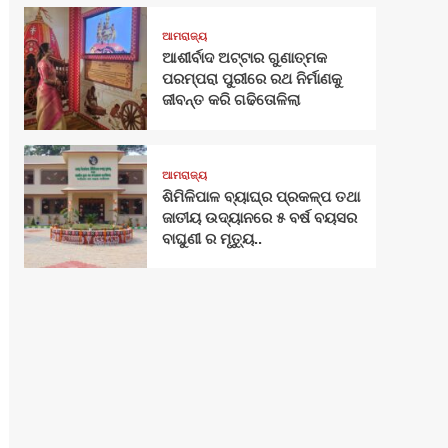
ଆମରାଜ୍ୟ
ଆଶୀର୍ବାଦ ଅଟ୍ଟାର ଗୁଣାତ୍ମକ
ପରମ୍ପରା ପୁରୀରେ ରଥ ନିର୍ମାଣକୁ
ଜୀବନ୍ତ କରି ଗଢିତୋଳିଲା
ଆମରାଜ୍ୟ
ଶିମିଳିପାଳ ବ୍ୟାଘ୍ର ପ୍ରକଳ୍ପ ତଥା
ଜାତୀୟ ଉଦ୍ୟାନରେ ୫ ବର୍ଷ ବୟସର
ବାଘୁଣୀ ର ମୃତ୍ୟୁ..