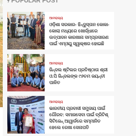
POPULAR POST
ଆମରାଜ୍ୟ
ଓଡ଼ିଶା ସରକାର- ହିନ୍ଦୁସ୍ତାନ କୋକା-
କୋଲା ମଧ୍ୟରେ ଖୋର୍ଦ୍ଧାରେ
ଉତ୍ପାଦନ କାରଖାନା ସମ୍ପ୍ରସାରଣ
ପାଇଁ ଏମ୍‌ଓୟୁ ସ୍ୱାକ୍ଷର ହୋଇଛି
ଆମରାଜ୍ୟ
ଜିନ୍ଦଲ ଷ୍ଟିଲର ପ୍ରତିଷ୍ଠାତା ଶ୍ରୀ
ଓ.ପି ଜିନ୍ଦଲଙ୍କ ୯୬ତମ ଜୟନ୍ତୀ
ପାଳିତ
ଆମରାଜ୍ୟ
ଭାରତୀୟ ପ୍ରବାସୀ ସମୁଦାୟ ପାଇଁ
ଗୌରବ: ସମାଜସେବା ପାଇଁ ବ୍ରିଟିଶ୍
ସିଟିଜେନ୍ ଆୱାର୍ଡରେ ସମ୍ମାନିତ
ହେଲେ ରେଖା ସେନାପତି