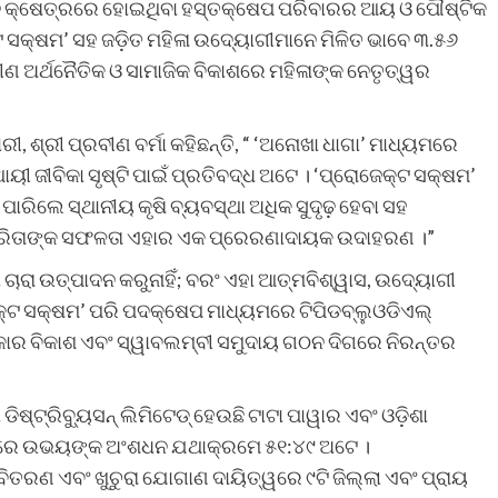
 ପାଳନ କ୍ଷେତ୍ରରେ ହୋଇଥିବା ହସ୍ତକ୍ଷେପ ପରିବାରର ଆୟ ଓ ପୌଷ୍ଟିକ
େକ୍ଟ ସକ୍ଷମ’ ସହ ଜଡ଼ିତ ମହିଳା ଉଦ୍ୟୋଗୀମାନେ ମିଳିତ ଭାବେ ୩.୫୬
ୀଣ ଅର୍ଥନୈତିକ ଓ ସାମାଜିକ ବିକାଶରେ ମହିଳାଙ୍କ ନେତୃତ୍ୱର
ାରୀ, ଶ୍ରୀ ପ୍ରବୀଣ ବର୍ମା କହିଛନ୍ତି, “ ‘ଅନୋଖା ଧାଗା’ ମାଧ୍ୟମରେ
ାୟୀ ଜୀବିକା ସୃଷ୍ଟି ପାଇଁ ପ୍ରତିବଦ୍ଧ ଅଟେ । ‘ପ୍ରୋଜେକ୍ଟ ସକ୍ଷମ’
ାରିଲେ ସ୍ଥାନୀୟ କୃଷି ବ୍ୟବସ୍ଥା ଅଧିକ ସୁଦୃଢ଼ ହେବା ସହ
ଭବ। ସରିତାଙ୍କ ସଫଳତା ଏହାର ଏକ ପ୍ରେରଣାଦାୟକ ଉଦାହରଣ ।”
ଚାରା ଉତ୍ପାଦନ କରୁନାହିଁ; ବରଂ ଏହା ଆତ୍ମବିଶ୍ୱାସ, ଉଦ୍ୟୋଗୀ
କ୍ଟ ସକ୍ଷମ’ ପରି ପଦକ୍ଷେପ ମାଧ୍ୟମରେ ଟିପିଡବ୍ଲୁଓଡିଏଲ୍
ିକାର ବିକାଶ ଏବଂ ସ୍ୱାବଲମ୍ବୀ ସମୁଦାୟ ଗଠନ ଦିଗରେ ନିରନ୍ତର
 ଡିଷ୍ଟ୍ରିବ୍ୟୁସନ୍ ଲିମିଟେଡ୍ ହେଉଛି ଟାଟା ପାୱାର ଏବଂ ଓଡ଼ିଶା
ରେ ଉଭୟଙ୍କ ଅଂଶଧନ ଯଥାକ୍ରମେ ୫୧:୪୯ ଅଟେ ।
 ବିତରଣ ଏବଂ ଖୁଚୁରା ଯୋଗାଣ ଦାୟିତ୍ୱରେ ୯ଟି ଜିଲ୍ଲା ଏବଂ ପ୍ରାୟ