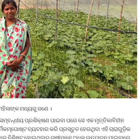
ମହିଳାଙ୍କ ମଧ୍ୟରୁ ଜଣେ ।
ସମ୍ବନ୍ଧୀୟ ପ୍ରଶିକ୍ଷଣ ପାଇବା ପରେ ସେ ଏକ ମୃତ୍ତିକାବିହୀନ
ର୍ମିକମ୍ପୋଷ୍ଟ ବ୍ୟବହାର କରି ପ୍ରସ୍ତୁତ ହେଉଥିବା ଏହି ଚାରାଗୁଡ଼ିକ
 ହାର ବିଶିଷ୍ଟ ହୋଇଥିବାରୁ ଚାଷୀମାନେ ଅଧିକ ଉତ୍ପାଦନ ପାଇବାରେ