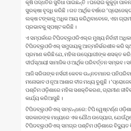
କୃଷି ପଦ୍ଧତିର ସୁବିଧା ପାଇଛନ୍ତି । ଘରୋଇ କୁକୁଡ଼ା
ସୁରକ୍ଷା ବୃଦ୍ଧି କରିଛି । ଗତ ଆର୍ଥିକ ବର୍ଷରେ ‘ପ୍ରୋଜ
ଲକ୍ଷ ଟଙ୍କାରୁ ଅଧିକ ଆୟ କରିଥିବାବେଳେ, ଏହା ଗ୍ରାମ
ପ୍ରଭାବକୁ ସ୍ପଷ୍ଟ କରିଛି ।
ଏ ସମ୍ପର୍କରେ ଟିପିଡବ୍ଲୁଓଡିଏଲ୍‌ର ମୁଖ୍ୟ ନିର୍ବାହୀ ଅଧିକ
ଟିପିଡବ୍ଲୁଓଡିଏଲ୍ ସମୁଦାୟକୁ ଆତ୍ମନିର୍ଭରଶୀଳ କରି ସ୍ଥ
ପ୍ରମାଣ କରିଛି ଯେ, ମହିଳା ଉଦ୍ୟୋଗୀଙ୍କ ଶସକ୍ତ କରି ପ
ଦୀର୍ଘସ୍ଥାୟୀ ସାମାଜିକ ଓ ଆର୍ଥିକ ପରିବର୍ତ୍ତନ ସମ୍
ଆଜି ସରିତାଙ୍କ ନର୍ସରୀ କେବଳ ଉନ୍ନତମାନର ପନିପରିବା 
ମନୋଭାବ ଓ ନୂଆ ଆଶାର ବୀଜ ମଧ୍ୟ ବୁଣୁଛି । ‘ପ୍ରୋଜେ
ପଶ୍ଚିମ ଓଡ଼ିଶାରେ ମହିଳା ସଶକ୍ତିକରଣ, ଗ୍ରାମୀଣ ଜୀବ
କାର୍ଯ୍ୟ କରିଆସୁଛି ।
ଟିପିଡବ୍ଲୁଓଡିଏଲ୍ ସମ୍ବନ୍ଧରେ: ଟିପି ୱେଷ୍ଟର୍ଣ୍ଣ ଓଡ଼ିଶା
ସରକାରଙ୍କ ମଧ୍ୟରେ ଏକ ଯୌଥ ଉଦ୍ୟୋଗ, ଯେଉଁଥି
ଟିପିଡବ୍ଲୁଓଡିଏଲ୍ ସମଗ୍ର ପଶ୍ଚିମ ଓଡ଼ିଶାରେ ବିଦ୍ୟୁତ