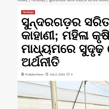
HOME
ଆମରାଜ୍ୟ
ସୁନ୍ଦରଗଡ଼ର ସରିତା ବାରାଙ୍କ ସଫଳତା କାହାଣୀ; 
ଆମରାଜ୍ୟ
ସୁନ୍ଦରଗଡ଼ର ସରିତ
କାହାଣୀ; ମହିଳା କ
ମାଧ୍ୟମରେ ସୁଦୃଢ଼
ଅର୍ଥନୀତି
Prabaha News
July 2, 2026
0