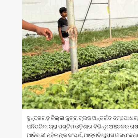
ସୁନ୍ଦରଗଡ଼ ଜିଲ୍ଲା କୁତ୍ରା ବ୍ଲକ ଅନ୍ତର୍ଗତ ଡମ୍ପୋଷ 
ପନିପରିବା ଚାରା ପଶ୍ଚିମ ଓଡ଼ିଶାର ବିଭିନ୍ନ ଅଞ୍ଚଳର ଚା
ଆଦିବାସୀ ମହିଳାଙ୍କ ସଂଘର୍ଷ, ଆତ୍ମବିଶ୍ୱାସ ଓ ସଫଳତା