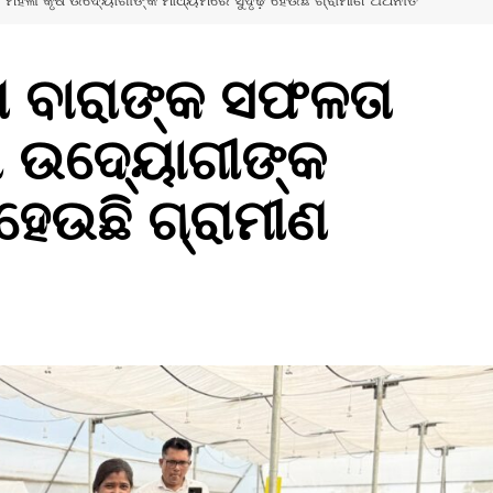
ମହିଳା କୃଷି ଉଦ୍ୟୋଗୀଙ୍କ ମାଧ୍ୟମରେ ସୁଦୃଢ଼ ହେଉଛି ଗ୍ରାମୀଣ ଅର୍ଥନୀତି
ା ବାରାଙ୍କ ସଫଳତା
ୃଷି ଉଦ୍ୟୋଗୀଙ୍କ
 ହେଉଛି ଗ୍ରାମୀଣ