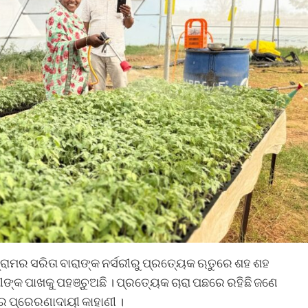
ଗ୍ରାମର ସରିତା ବାରାଙ୍କ ନର୍ସରୀରୁ ପ୍ରତ୍ୟେକ ଋତୁରେ ଶହ ଶହ
ଷୀଙ୍କ ପାଖକୁ ପହଞ୍ଚୁଅଛି । ପ୍ରତ୍ୟେକ ଚାରା ପଛରେ ରହିଛି ଜଣେ
ର ପ୍ରେରଣାଦାୟୀ କାହାଣୀ ।