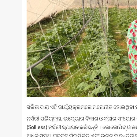
ସରିତା ବାରା ଏହି କାର୍ଯ୍ୟକ୍ରମରେ ମନୋନୀତ ହୋଇଥିବା 
ନର୍ସରୀ ପରିଚାଳନା, ଉଦ୍ୟୋଗ ବିକାଶ ଓ ବଜାର ସଂଯୋଗ 
(Soilless) ନର୍ସରୀ ସ୍ଥାପନ କରିଛନ୍ତି । କୋକୋପିଟ୍ ଓ ଭ
ଅଧିକ ସୁସ୍ଥ, ମଜବୁତ ମୂଳଯୁକ୍ତ ଏବଂ ଉଚ୍ଚ ଜୀବନ୍ତତା