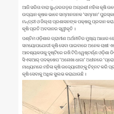
ଆଜି ସରିତା ବାରା ସୁନ୍ଦରଗଡ଼ର ଅଗ୍ରଣୀ ମହିଳା କୃଷି ଉଦ
ଉଦ୍ୟାନ କୃଷକ ଭାବେ ସମ୍ମାନଜନକ ‘ସମ୍ମାନ’ ପୁରସ୍କ
ମନ୍ତ୍ରୀ ଓ ଜିଲ୍ଲା ପ୍ରଶାସନଙ୍କ ପକ୍ଷରୁ ପ୍ରଦାନ କ
କୃଷି ପ୍ରତି ଅବଦାନର ସ୍ୱୀକୃତି ।
ପଶ୍ଚିମ ଓଡ଼ିଶାର ଗ୍ରାମୀଣ ଅର୍ଥନୀତିର ମୁଖ୍ୟ ଆଧାର ହେଉଛ
ସମୟୋପଯୋଗୀ କୃଷି ସେବା ପାଇବାରେ ଅନେକ ଚାଷୀ ଏବେ 
ଆବଶ୍ୟକତାକୁ ଦୃଷ୍ଟିରେ ରଖି ଟିପି ୱେଷ୍ଟର୍ଣ୍ଣ ଓଡ଼ିଶା ଡ
ସିଏସଆର୍ ପଦକ୍ଷେପ ‘ଅନୋଖା ଧାଗା’ ଅଧୀନରେ ‘ପ୍ରୋଜ
ମାଧ୍ୟମରେ ମହିଳା କୃଷି ଉଦ୍ୟୋଗୀଙ୍କୁ ଚିହ୍ନଟ କରି 
କୃଷି ସେବାକୁ ଅଧିକ ସୁଲଭ କରାଯାଉଛି ।