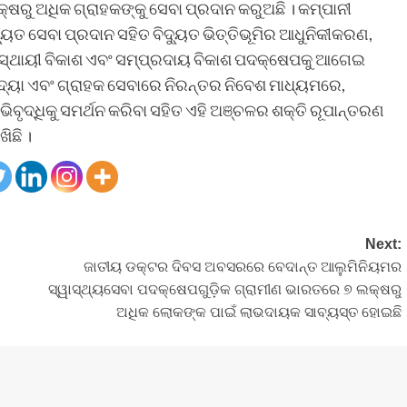
ଷରୁ ଅଧିକ ଗ୍ରାହକଙ୍କୁ ସେବା ପ୍ରଦାନ କରୁଅଛି । କମ୍ପାନୀ
୍ୟୁତ ସେବା ପ୍ରଦାନ ସହିତ ବିଦ୍ୟୁତ ଭିତ୍ତିଭୂମିର ଆଧୁନିକୀକରଣ,
ଣ, ସ୍ଥାୟୀ ବିକାଶ ଏବଂ ସମ୍ପ୍ରଦାୟ ବିକାଶ ପଦକ୍ଷେପକୁ ଆଗେଇ
ିବିଦ୍ୟା ଏବଂ ଗ୍ରାହକ ସେବାରେ ନିରନ୍ତର ନିବେଶ ମାଧ୍ୟମରେ,
ଅଭିବୃଦ୍ଧିକୁ ସମର୍ଥନ କରିବା ସହିତ ଏହି ଅଞ୍ଚଳର ଶକ୍ତି ରୂପାନ୍ତରଣ
ିଛି ।
Next:
ଜାତୀୟ ଡକ୍ଟର ଦିବସ ଅବସରରେ ବେଦାନ୍ତ ଆଲୁମିନିୟମର
ସ୍ୱାସ୍ଥ୍ୟସେବା ପଦକ୍ଷେପଗୁଡ଼ିକ ଗ୍ରାମୀଣ ଭାରତରେ ୭ ଲକ୍ଷରୁ
ଅଧିକ ଲୋକଙ୍କ ପାଇଁ ଲାଭଦାୟକ ସାବ୍ୟସ୍ତ ହୋଇଛି