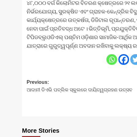
୪୮,୦୦୦ ବର୍ଗ କିଲୋମିଟର ବିତରଣ କ୍ଷେତ୍ରରେ ୨୧ ଲକ୍
ନିର୍ଭରଯୋଗ୍ୟ, ସୁରକ୍ଷିତ ଏବଂ ଗ୍ରାହକ-କେନ୍ଦ୍ରିକ ବିଦ
କାର୍ଯ୍ୟକ୍ଷେତ୍ରରେ ଉତ୍କର୍ଷତା, ଡିଜିଟାଲ ରୂପାନ୍ତର
ନେବା ପାଇଁ ପ୍ରତିବଦ୍ଧ ଅଟେ । ଭିତ୍ତିଭୂମି, ପ୍ରଯୁକ୍ତ
ଟିପିଡବ୍ଲୁଓଡିଏଲ୍ ପଶ୍ଚିମ ଓଡ଼ିଶାର ସାମାଜିକ-ଆର୍ଥିକ 
ଯାତ୍ରାରେ ଗୁରୁତ୍ୱପୂର୍ଣ୍ଣ ଅବଦାନ ରଖିବାକୁ ଲକ୍ଷ୍ୟ ରଖ
Post
Previous:
ଆଦାନୀ ଡିଏଭି ପବ୍ଲିକ ସ୍କୁଲରେ ଦାୟିତ୍ୱଗ୍ରହଣ ଉତ୍ସବ
navigation
More Stories