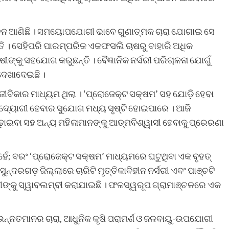
ର୍ତ୍ତନ ଆଣିଛି । ସମୟୋପଯୋଗୀ ଭାବେ ଗୁଣାତ୍ମକ ଚାରା ଯୋଗାଇ ସେ
ତି । ସେହିପରି ପାରମ୍ପରିକ ଏକଫସଲି ଚାଷରୁ ବାହାରି ଅଧିକ
୍କୁ ସହଯୋଗ କରୁଛନ୍ତି । ବୈଜ୍ଞାନିକ ନର୍ସରୀ ପରିଚାଳନା ଯୋଗୁଁ
ଦେଖାଦେଇଛି ।
ରର ଜୀବିକାର ମାଧ୍ୟମ ଥିଲା । ‘ପ୍ରୋଜେକ୍ଟ ସକ୍ଷମ’ ସହ ଯୋଡ଼ି ହେବା
 ଉଦ୍ୟୋଗୀ ହେବାର ସୁଯୋଗ ମଧ୍ୟ ସୃଷ୍ଟି ହୋଇପାରେ । ଆଜି
଼ାଇବା ସହ ଅନ୍ୟ ମହିଳାମାନଙ୍କୁ ଆତ୍ମବିଶ୍ୱାସୀ ହେବାକୁ ପ୍ରେରଣା
େଁ; ବରଂ ‘ପ୍ରୋଜେକ୍ଟ ସକ୍ଷମ’ ମାଧ୍ୟମରେ ଘଟୁଥିବା ଏକ ବୃହତ୍
ଦରଗଡ଼ ଜିଲ୍ଲାରେ ଚାରିଟି ମୃତ୍ତିକାବିହୀନ ନର୍ସରୀ ଏବଂ ପାଞ୍ଚଟି
ୀଙ୍କୁ ସ୍ୱାବଲମ୍ବୀ କରାଯାଇଛି । ଫଳସ୍ୱରୂପ ଗ୍ରାମାଞ୍ଚଳରେ ଏକ
 ଉନ୍ନତମାନର ଚାରା, ଆଧୁନିକ କୃଷି ପରାମର୍ଶ ଓ ଜଳବାୟୁ-ଉପଯୋଗୀ