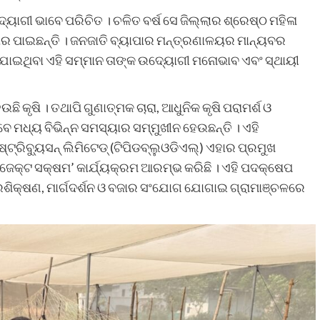
୍ୟୋଗୀ ଭାବେ ପରିଚିତ । ଚଳିତ ବର୍ଷ ସେ ଜିଲ୍ଲାର ଶ୍ରେଷ୍ଠ ମହିଳା
ାର ପାଇଛନ୍ତି । ଜନଜାତି ବ୍ୟାପାର ମନ୍ତ୍ରଣାଳୟର ମାନ୍ୟବର
ରାଯାଇଥିବା ଏହି ସମ୍ମାନ ତାଙ୍କ ଉଦ୍ୟୋଗୀ ମନୋଭାବ ଏବଂ ସ୍ଥାୟୀ
ି କୃଷି । ତଥାପି ଗୁଣାତ୍ମକ ଚାରା, ଆଧୁନିକ କୃଷି ପରାମର୍ଶ ଓ
ମଧ୍ୟ ବିଭିନ୍ନ ସମସ୍ୟାର ସମ୍ମୁଖୀନ ହେଉଛନ୍ତି । ଏହି
ିଷ୍ଟ୍ରିବ୍ୟୁସନ୍ ଲିମିଟେଡ୍ (ଟିପିଡବ୍ଲୁଓଡିଏଲ୍) ଏହାର ପ୍ରମୁଖ
େକ୍ଟ ସକ୍ଷମ’ କାର୍ଯ୍ୟକ୍ରମ ଆରମ୍ଭ କରିଛି । ଏହି ପଦକ୍ଷେପ
ପ୍ରଶିକ୍ଷଣ, ମାର୍ଗଦର୍ଶନ ଓ ବଜାର ସଂଯୋଗ ଯୋଗାଇ ଗ୍ରାମାଞ୍ଚଳରେ