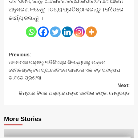
ଦାବି ସରଳ, କିନ୍ତୁ ଆଲୋଚନା କରାଯାଇପାରିବ ନାହିଁ: ଆଇନ
ଅନୁସରଣ କରନ୍ତୁ । ତଥ୍ୟ ପ୍ରତିଷ୍ଠା କରନ୍ତୁ । ତା\’ପରେ
କାର୍ଯ୍ୟ କରନ୍ତୁ ।
Post
Previous:
ଆଇଇଏସ ପକ୍ଷରୁ ୩ଡିଜିଏସ୍‌ର ଶିଳାନ୍ୟାସକୁ ଉନ୍ନତ
navigation
ସେମିକଣ୍ଡକ୍ଟର ପ୍ୟାକେଜିଂରେ ଭାରତର ଏକ ବଡ଼ ପଦକ୍ଷପ
ଭାବରେ ପ୍ରଶଂସା
Next:
କିମ୍‍ସରେ ବିରଳ ଅସ୍ତ୍ରୋପଚାର: ସଳଖିଲା ବଙ୍କା ମେରୁଦଣ୍ଡ
More Stories