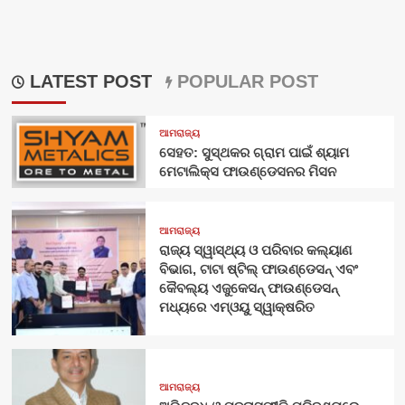
LATEST POST
POPULAR POST
ଆମରାଜ୍ୟ
ସେହତ: ସୁସ୍ଥକର ଗ୍ରାମ ପାଇଁ ଶ୍ୟାମ
ମେଟାଲିକ୍ସ ଫାଉଣ୍ଡେସନର ମିସନ
ଆମରାଜ୍ୟ
ରାଜ୍ୟ ସ୍ୱାସ୍ଥ୍ୟ ଓ ପରିବାର କଲ୍ୟାଣ
ବିଭାଗ, ଟାଟା ଷ୍ଟିଲ୍ ଫାଉଣ୍ଡେସନ୍ ଏବଂ
କୈବଲ୍ୟ ଏଜୁକେସନ୍ ଫାଉଣ୍ଡେସନ୍
ମଧ୍ୟରେ ଏମ୍‌ଓୟୁ ସ୍ୱାକ୍ଷରିତ
ଆମରାଜ୍ୟ