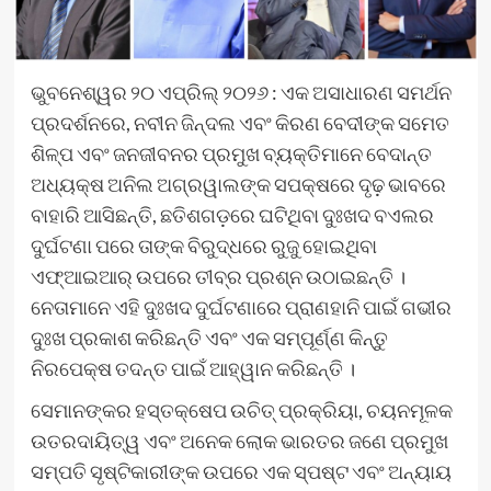
ଭୁବନେଶ୍ୱର ୨୦ ଏପ୍ରିଲ୍ ୨୦୨୬ : ଏକ ଅସାଧାରଣ ସମର୍ଥନ
ପ୍ରଦର୍ଶନରେ, ନବୀନ ଜିନ୍ଦଲ ଏବଂ କିରଣ ବେଦୀଙ୍କ ସମେତ
ଶିଳ୍ପ ଏବଂ ଜନଜୀବନର ପ୍ରମୁଖ ବ୍ୟକ୍ତିମାନେ ବେଦାନ୍ତ
ଅଧ୍ୟକ୍ଷ ଅନିଲ ଅଗ୍ରୱାଲଙ୍କ ସପକ୍ଷରେ ଦୃଢ଼ ଭାବରେ
ବାହାରି ଆସିଛନ୍ତି, ଛତିଶଗଡ଼ରେ ଘଟିଥିବା ଦୁଃଖଦ ବଏଲର
ଦୁର୍ଘଟଣା ପରେ ତାଙ୍କ ବିରୁଦ୍ଧରେ ରୁଜୁ ହୋଇଥିବା
ଏଫ୍‌ଆଇଆର୍ ଉପରେ ତୀବ୍ର ପ୍ରଶ୍ନ ଉଠାଇଛନ୍ତି ।
ନେତାମାନେ ଏହି ଦୁଃଖଦ ଦୁର୍ଘଟଣାରେ ପ୍ରାଣହାନି ପାଇଁ ଗଭୀର
ଦୁଃଖ ପ୍ରକାଶ କରିଛନ୍ତି ଏବଂ ଏକ ସମ୍ପୂର୍ଣ୍ଣ କିନ୍ତୁ
ନିରପେକ୍ଷ ତଦନ୍ତ ପାଇଁ ଆହ୍ୱାନ କରିଛନ୍ତି ।
ସେମାନଙ୍କର ହସ୍ତକ୍ଷେପ ଉଚିତ୍ ପ୍ରକ୍ରିୟା, ଚୟନମୂଳକ
ଉତରଦାୟିତ୍ୱ ଏବଂ ଅନେକ ଲୋକ ଭାରତର ଜଣେ ପ୍ରମୁଖ
ସମ୍ପତି ସୃଷ୍ଟିକାରୀଙ୍କ ଉପରେ ଏକ ସ୍ପଷ୍ଟ ଏବଂ ଅନ୍ୟାୟ