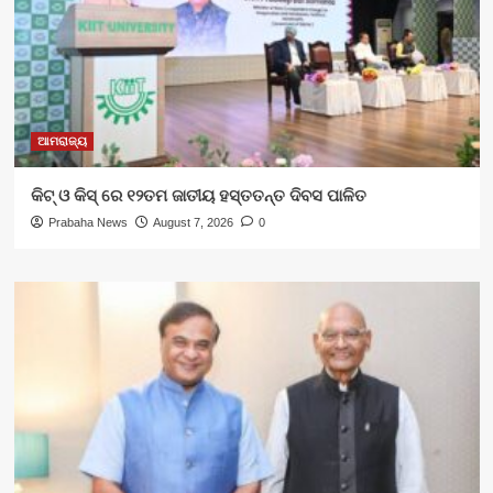
ଆମରାଜ୍ୟ
କିଟ୍‍ ଓ କିସ୍‍ ରେ ୧୨ତମ ଜାତୀୟ ହସ୍ତତନ୍ତ ଦିବସ ପାଳିତ
Prabaha News
August 7, 2026
0