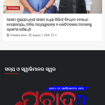
ଆମରାଜ୍ୟ
ଆସାମ ମୁଖ୍ୟମନ୍ତ୍ରୀ ଆସାମ ବନ୍ୟା ରିଲିଫ୍ ନିମନ୍ତେ ବେଦାନ୍ତ
ଚେୟାରମ୍ୟାନ୍ ଅନିଲ ଅଗ୍ରୱାଲଙ୍କ ୭ କୋଟିଟଙ୍କାର ଅବଦାନକୁ
ପ୍ରଶଂସା କରିଛନ୍ତି
Prabaha News
August 7, 2026
0
ସତ୍ୟ ଓ ସ୍ୱାଭିମାନର ସ୍ୱର