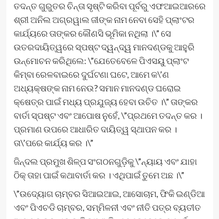
ତଦନ୍ତ ଗୁରୁତର ଚିନ୍ତା ସୃଷ୍ଟି କରିବା ପୂର୍ବରୁ ଏଫଆଇଆରରେ
ଶ୍ରୀ ଅନିଲ ଅଗ୍ରୱାଲ ଜୀଙ୍କ ନାମ ନେବା ସେହି ପ୍ଲାଂଟର
କାର୍ଯ୍ୟରେ ତାଙ୍କର କୌଣସି ଭୂମିକା ନଥିଲା ।\” ସେ
ଉତରଦାୟିତ୍ୱରେ ସ୍ପଷ୍ଟ ଦ୍ୱନ୍ଦ୍ୱ ମାନଦଣ୍ଡକୁ ଆହୁରି
ଉନ୍ମୋଚନ କରିଥିଲେ: \”ଯେତେବେଳେ ପିଏସୟୁ ପ୍ଲାଂଟ
କିମ୍ବା ରେଳବାଇରେ ଦୁର୍ଘଟଣା ଘଟେ, ଆମେ କ\’ଣ
ଅଧ୍ୟକ୍ଷଙ୍କ ନାମ ନେଉ? ସମାନ ମାନଦଣ୍ଡ ଘରୋଇ
କ୍ଷେତ୍ର ପାଇଁ ମଧ୍ୟ ପ୍ରଯୁଜ୍ୟ ହେବା ଉଚିତ ।\” ତାଙ୍କର
ବାର୍ତା ସ୍ପଷ୍ଟ ଏବଂ ଆପୋଷ ନୁହେଁ, \”ପ୍ରଥମେ ତଦନ୍ତ କର ।
ପ୍ରମାଣ ଉପରେ ଆଧାରିତ ଦାୟିତ୍ୱ ସ୍ଥାପନ କର ।
ତା\’ପରେ କାର୍ଯ୍ୟ କର ।\”
ଜିନ୍ଦଲ ପ୍ରମୁଖ ଶିଳ୍ପ ସଂଗଠନଗୁଡ଼ିକୁ \”ନ୍ୟାୟ ଏବଂ ଯାହା
ଠିକ୍ ତାହା ପାଇଁ କଥାବାର୍ତା କର । ଏଥିପାଇଁ ତୁମେ ଅଛ ।\”
\”ଉଦ୍ୟୋଗ ଚାମ୍ବର ସିଆଇଆଇ, ଆସୋଚାମ, ଫିକି ଇଣ୍ଡିଆ
ଏବଂ ପିଏଚଡି ଚାମ୍ବର, ସମ୍ମିଳନୀ ଏବଂ ନୀତି ପତ୍ର ବ୍ୟତୀତ