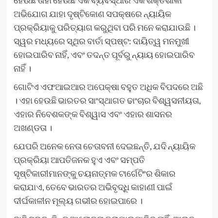
ହେଉଛି ତାହା ହେଉଛି ଏକ ବ୍ୟବସ୍ଥାର ଏକ ଶକ୍ତିଶାଳୀ
ଅଭିଯୋଗ ଯାହା ଦୃଷ୍ଟିକୋଣ ସପକ୍ଷରେ ନ୍ୟାୟିକ
ପ୍ରକ୍ରିୟାକୁ ପରିତ୍ୟାଗ କରୁଥିବା ପରି ମନେ କରାଯାଉଛି ।
ସ୍ୱର ମଧ୍ୟରେ ସ୍ଥିର ବାର୍ତା ସ୍ପଷ୍ଟ: ଦାୟିତ୍ୱ ମନମୁଖୀ
ହୋଇପାରିବ ନାହିଁ, ଏବଂ ତଦନ୍ତ ପୂର୍ବରୁ ନ୍ୟାୟ ହୋଇପାରିବ
ନାହିଁ ।
ଗୋଟିଏ ଏଫଆଇଆର ଅପେକ୍ଷା ବହୁତ ଅଧିକ ବିପଦରେ ଅଛି
। ଏହା ହେଉଛି ଭାରତର ସାଂସ୍ଥାଗତ ଢାଂଚାର ବିଶ୍ୱସନୀୟତା,
ଏହାର ନିବେଶକଙ୍କ ବିଶ୍ୱାସ ଏବଂ ଏହାର ଶାସନର
ଅଖଣ୍ଡତା ।
ଯେପରି ଅନେକ ନେତା ଚେତାବନୀ ଦେଇଛନ୍ତି, ଯଦି ନ୍ୟାୟିକ
ପ୍ରକ୍ରିୟା ଆପତିଜନକ ହୁଏ ଏବଂ ସମ୍ପତି
ସୃଷ୍ଟିକାରୀମାନଙ୍କୁ ଚୟନାତ୍ମକ ଟାର୍ଗେଟିଂର ଶିକାର
କରାଯାଏ, ତେବେ ଭାରତର ଅଭିବୃଦ୍ଧି କାହାଣୀ ପାଇଁ
ଦୀର୍ଘକାଳୀନ ମୂଲ୍ୟ ଗଭୀର ହୋଇପାରେ ।