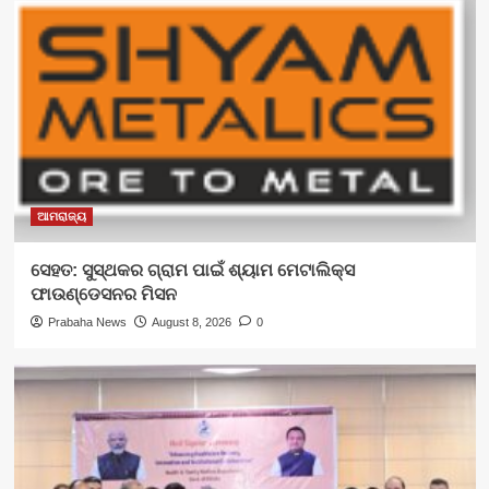
ଆମରାଜ୍ୟ
ସେହତ: ସୁସ୍ଥକର ଗ୍ରାମ ପାଇଁ ଶ୍ୟାମ ମେଟାଲିକ୍ସ
ଫାଉଣ୍ଡେସନର ମିସନ
Prabaha News
August 8, 2026
0