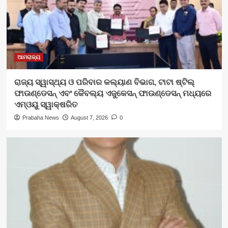
ଆମରାଜ୍ୟ
ରାଜ୍ୟ ସ୍ୱାସ୍ଥ୍ୟ ଓ ପରିବାର କଲ୍ୟାଣ ବିଭାଗ, ଟାଟା ଷ୍ଟିଲ୍
ଫାଉଣ୍ଡେସନ୍ ଏବଂ କୈବଲ୍ୟ ଏଜୁକେସନ୍ ଫାଉଣ୍ଡେସନ୍ ମଧ୍ୟରେ
ଏମ୍‌ଓୟୁ ସ୍ୱାକ୍ଷରିତ
Prabaha News
August 7, 2026
0