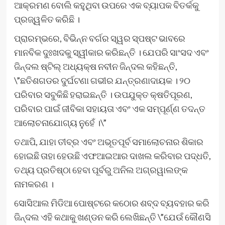
ଆକ୍ରମଣ ବୋଲି କହୁଥିବା ଉପରେ ଏକ ବ୍ୟାପକ ବିତର୍କକୁ
ପ୍ରଜ୍ୱଳିତ କରିଛି ।
ପ୍ରାରମ୍ଭରେ, ବିଭିନ୍ନ ବର୍ଗର ସ୍ୱର ସ୍ପଷ୍ଟ ଭାବରେ
ମାନବିକ ଦୁଃଖଦକୁ ସ୍ୱୀକାର କରିଛନ୍ତି । ଯେପରି ସାଂସଦ ଏବଂ
ଜିନ୍ଦଲ ଷ୍ଟିଲ୍ ଅଧ୍ୟକ୍ଷ ନବୀନ ଜିନ୍ଦଲ କହିଛନ୍ତି,
\”ଛତିଶଗଡର ଦୁର୍ଘଟଣା ଗଭୀର ଯନ୍ତ୍ରଣାଦାୟକ । ୨୦
ପରିବାର ସବୁକିଛି ହରାଇଛନ୍ତି । ଉପଯୁକ୍ତ କ୍ଷତିପୂରଣ,
ପରିବାର ପାଇଁ ଜୀବିକା ସହାୟତା ଏବଂ ଏକ ସମ୍ପୂର୍ଣ୍ଣ ତଦନ୍ତ
ଆଲୋଚନାଯୋଗ୍ୟ ନୁହେଁ ।\”
ତଥାପି, ଯାହା ତୀବ୍ର ଏବଂ ଅଭୂତପୂର୍ବ ସମାଲୋଚନାର ଶିକାର
ହୋଇଛି ତାହା ହେଉଛି ଏଫଆଇଆର ଦାଖଲ କରିବାର ପଦ୍ଧତି,
ତଥ୍ୟ ପ୍ରତିଷ୍ଠା ହେବା ପୂର୍ବରୁ ଅନିଲ ଅଗ୍ରୱାଲଙ୍କ
ନାମକରଣ ।
ସୋସିଆଲ ମିଡିଆ ପୋଷ୍ଟରେ କଠୋର ଶବ୍ଦ ବ୍ୟବହାର କରି
ଜିନ୍ଦଲ ଏହି କଥାକୁ ଖଣ୍ଡନ କରି ଲେଖିଛନ୍ତି \”ଯେଉଁ କୌଣସି