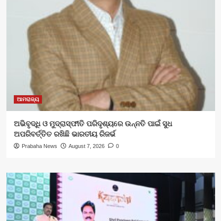
ଆମରାଜ୍ୟ
ଅଭିବୃଦ୍ଧି ଓ ମୁଦ୍ରାସ୍ଫୀତି ପରିଦୃଶ୍ୟରେ ଉନ୍ନତି ପାଇଁ ସୁଧ
ଅପରିବର୍ତ୍ତିତ ରଖିଛି ଭାରତୀୟ ରିଜର୍ଭ
Prabaha News
August 7, 2026
0