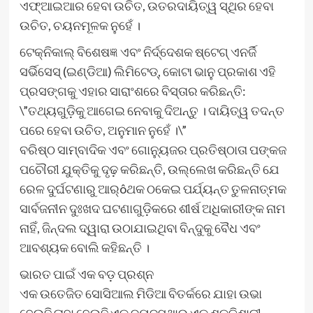
ଏଫ୍‌ଆଇଆର ହେବା ଉଚିତ, ଉତରଦାୟିତ୍ୱ ସ୍ଥିର ହେବା
ଉଚିତ, ଚୟନମୂଳକ ନୁହେଁ ।
ଟେକ୍ନିକାଲ୍ ବିଶେଷଜ୍ଞ ଏବଂ ନିର୍ଦ୍ଦେଶକ ଷ୍ଟେଗ୍ ଏନର୍ଜି
ସର୍ଭିସେସ୍ (ଇଣ୍ଡିଆ) ଲିମିଟେଡ୍‌, କୋଟା ଭାନୁ ପ୍ରକାଶ ଏହି
ପ୍ରସଙ୍ଗକୁ ଏହାର ସାରାଂଶରେ ବିସ୍ତାର କରିଛନ୍ତି:
\”ତଥ୍ୟଗୁଡ଼ିକୁ ଆଗେଇ ନେବାକୁ ଦିଅନ୍ତୁ । ଦାୟିତ୍ୱ ତଦନ୍ତ
ପରେ ହେବା ଉଚିତ, ଅନୁମାନ ନୁହେଁ ।\”
ବରିଷ୍ଠ ସାମ୍ବାଦିକ ଏବଂ ଗୋନ୍ୟୁଜର ପ୍ରତିଷ୍ଠାତା ପଙ୍କଜ
ପଚୌରୀ ଯୁକ୍ତିକୁ ଦୃଢ଼ କରିଛନ୍ତି, ଉଲ୍ଲେଖ କରିଛନ୍ତି ଯେ
ରେଳ ଦୁର୍ଘଟଣାରୁ ଆର୍ôଥକ ଠକେଇ ପର୍ଯ୍ୟନ୍ତ ତୁଳନାତ୍ମକ
ସାର୍ବଜନୀନ ଦୁଃଖଦ ଘଟଣାଗୁଡ଼ିକରେ ଶୀର୍ଷ ଅଧିକାରୀଙ୍କ ନାମ
ନାହିଁ, ଜିନ୍ଦଲ ଦ୍ୱାରା ଉଠାଯାଇଥିବା ବିନ୍ଦୁକୁ ବୈଧ ଏବଂ
ଆବଶ୍ୟକ ବୋଲି କହିଛନ୍ତି ।
ଭାରତ ପାଇଁ ଏକ ବଡ଼ ପ୍ରଶ୍ନ
ଏକ ଉତେଜିତ ସୋସିଆଲ ମିଡିଆ ବିତର୍କରେ ଯାହା ଉଭା