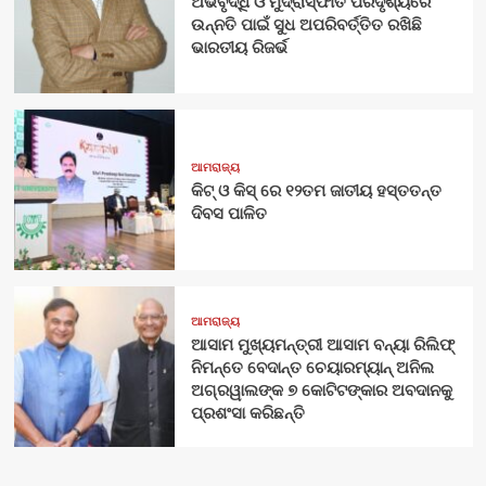
ଅଭିବୃଦ୍ଧି ଓ ମୁଦ୍ରାସ୍ଫୀତି ପରିଦୃଶ୍ୟରେ
ଉନ୍ନତି ପାଇଁ ସୁଧ ଅପରିବର୍ତ୍ତିତ ରଖିଛି
ଭାରତୀୟ ରିଜର୍ଭ
ଆମରାଜ୍ୟ
କିଟ୍‍ ଓ କିସ୍‍ ରେ ୧୨ତମ ଜାତୀୟ ହସ୍ତତନ୍ତ
ଦିବସ ପାଳିତ
ଆମରାଜ୍ୟ
ଆସାମ ମୁଖ୍ୟମନ୍ତ୍ରୀ ଆସାମ ବନ୍ୟା ରିଲିଫ୍
ନିମନ୍ତେ ବେଦାନ୍ତ ଚେୟାରମ୍ୟାନ୍ ଅନିଲ
ଅଗ୍ରୱାଲଙ୍କ ୭ କୋଟିଟଙ୍କାର ଅବଦାନକୁ
ପ୍ରଶଂସା କରିଛନ୍ତି