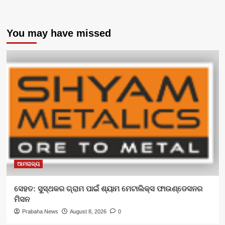
You may have missed
ଆମରାଜ୍ୟ
ସେହତ: ସୁସ୍ଥକର ଗ୍ରାମ ପାଇଁ ଶ୍ୟାମ ମେଟାଲିକ୍ସ ଫାଉଣ୍ଡେସନର
ମିସନ
Prabaha News
August 8, 2026
0