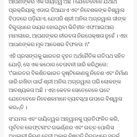
ଆପଣଙ୍କର ଏକ ଦାୟିତ୍ୱ ଅଛି । ଯେତେବେଳେ ଯଥାର୍ଥ
ପ୍ରକ୍ରିୟାକୁ ଏଡାଇ ଦିଆଯାଏ ଏବଂ ନିବେଶକଙ୍କ ବିଶ୍ୱାସ
ବିପଦରେ ପଡ଼ିଯାଏ, ଯେପରି ଶ୍ରୀ ଅନିଲ ଅଗ୍ରୱାଲ ଜୀଙ୍କ
ବିରୁଦ୍ଧରେ ଦାୟର ହୋଇଥିବା ଭିତିହୀନ ଏଫଆଇଆର
ମାମଲାରେ, ଆପଣଙ୍କର ନୀରବତା ନିରପେକ୍ଷତା ନୁହେଁ । ଏହା
ଆପଣଙ୍କର ମୂଳ ଆଦେଶର ବିଫଳତା ।\”
ଏହି ପ୍ରସଙ୍ଗକୁ ଭାରତର ବୃହତ ଅର୍ଥନୈତିକ ଗତିପଥ ସହିତ
ଯୋଡ଼ି, ସେ ଏକ କଠୋର ଚେତାବନୀ ଜାରି କରିଥିଲେ:
\”ଭାରତର ବିକଶିତଭାରତ ଦୃଷ୍ଟିକୋଣକୁ ନିବେଶ ଏବଂ ନିର୍ମାଣ
ଜାରି ରଖିବା ପାଇଁ ଶ୍ରୀ ଅନିଲ ଅଗ୍ରୱାଲ ପରି ଲୋକଙ୍କ
ଆବଶ୍ୟକତା ଅଛି । ଏହା କେବଳ ସେତେବେଳେ ଘଟେ
ଯେତେବେଳେ ନିବେଶକମାନେ ବ୍ୟବସ୍ଥା ଉପରେ ବିଶ୍ୱାସ
କରନ୍ତି ।
ସଂଯମତା ଏବଂ ଦାୟିତ୍ୱର ଆହ୍ୱାନକୁ ପ୍ରତିଫଳିତ କରି,
ପୂର୍ବତନ ଲେଫ୍ଟନାଂଟ ଗଭର୍ଣ୍ଣର ଏବଂ ଉଚ୍ଚ ପୋଲିସ
ଅଧିକାରୀ କିରଣ ବେଦୀ ଅକାଳ ନିଷ୍ପତି ବିରୁଦ୍ଧରେ ସତର୍କ