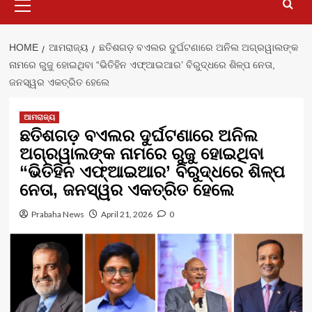
Menu
HOME
ଆମରାଜ୍ୟ
ଛତିଶଗଡ଼ ବଏଲର ଦୁର୍ଘଟଣାରେ ଅନିଲ ଅଗ୍ରୱାଲଙ୍କ
ନାମରେ ରୁଜୁ ହୋଇଥିବା “ଭିତିହିନ ଏଫ୍‌ଆଇଆର’ ବିରୁଦ୍ଧରେ ଶିଳ୍ପ ନେତା,
ଜନସ୍ୱର ଏକତ୍ରିତ ହେଲେ
ଆମରାଜ୍ୟ
ଛତିଶଗଡ଼ ବଏଲର ଦୁର୍ଘଟଣାରେ ଅନିଲ
ଅଗ୍ରୱାଲଙ୍କ ନାମରେ ରୁଜୁ ହୋଇଥିବା
“ଭିତିହିନ ଏଫ୍‌ଆଇଆର’ ବିରୁଦ୍ଧରେ ଶିଳ୍ପ
ନେତା, ଜନସ୍ୱର ଏକତ୍ରିତ ହେଲେ
Prabaha News
April 21, 2026
0