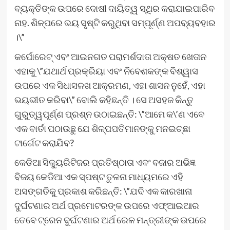
ବ୍ୟକ୍ତିଙ୍କ ଉପରେ ଦୋଷୀ ଦାୟିତ୍ୱ ସ୍ଥିର କରାଯାଇପାରିବ
ନାହ. ଶିଳ୍ପରେ ଭୟ ସୃଷ୍ଟି କରୁଥିବା ସମ୍ପୂର୍ଣ୍ଣ ଅପବ୍ୟବହାର
।\”
କର୍ପୋରେଟ୍ ଏବଂ ଆଇନଗତ ପରାମର୍ଶଦାତା ଅକ୍ଷତ ଖେତାନ
ଏହାକୁ \”ଯଥାର୍ଥ ପ୍ରକ୍ରିୟା ଏବଂ ନିବେଶକଙ୍କ ବିଶ୍ୱାସ
ଉପରେ ଏକ ସିଧାସଳଖ ଆକ୍ରମଣ, ଏହା ଶାସନ ନୁହେଁ, ଏହା
ଭୟଭୀତ କରିବା\” ବୋଲି କହିଛନ୍ତି । ସେ ଅସହଜ କିନ୍ତୁ
ଗୁରୁତ୍ୱପୂର୍ଣ୍ଣ ପ୍ରଶ୍ନ ଉଠାଇଛନ୍ତି: \”ଆମେ କ\’ଣ ଏବେ
ଏକ ବାର୍ତା ପଠାଉଛୁ ଯେ ଶିଳ୍ପପତିମାନଙ୍କୁ ମନଇଚ୍ଛା
ଟାର୍ଗେଟ କରାଯିବ?
କେଡିଆ ସିକ୍ୟୁରିଟିଜର ପ୍ରତିଷ୍ଠାତା ଏବଂ ବଜାର ଅଭିଜ୍ଞ
ବିଜୟ କେଡିଆ ଏକ ସ୍ପଷ୍ଟ ତୁଳନା ମାଧ୍ୟମରେ ଏହି
ଅସଙ୍ଗତିକୁ ପ୍ରକାଶ କରିଛନ୍ତି: \”ଯଦି ଏକ କାରଖାନା
ଦୁର୍ଘଟଣାର ଅର୍ଥ ପ୍ରମୋଟରଙ୍କ ଉପରେ ଏଫ୍‌ଆଇଆର
ତେବେ ଟ୍ରେନ ଦୁର୍ଘଟଣାର ଅର୍ଥ ରେଳ ମନ୍ତ୍ରୀଙ୍କ ଉପରେ