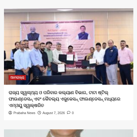
ଆମରାଜ୍ୟ
ରାଜ୍ୟ ସ୍ୱାସ୍ଥ୍ୟ ଓ ପରିବାର କଲ୍ୟାଣ ବିଭାଗ, ଟାଟା ଷ୍ଟିଲ୍
ଫାଉଣ୍ଡେସନ୍ ଏବଂ କୈବଲ୍ୟ ଏଜୁକେସନ୍ ଫାଉଣ୍ଡେସନ୍ ମଧ୍ୟରେ
ଏମ୍‌ଓୟୁ ସ୍ୱାକ୍ଷରିତ
Prabaha News
August 7, 2026
0