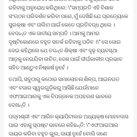
ରହିବାକୁ ଅନୁରୋଧ କରିଥିଲେ: \”ସମ୍ପ୍ରତି ଏହି ବିଶାଳ
ସଂଗଠନ ପରିଦର୍ଶନ କରିବା ପରେ, ମୁଁ ଦେଖିଛି ଯେ ପ୍ରତ୍ୟେକେ
ସୁରକ୍ଷା ଏବଂ ତାଲିମ ପାଇଁ କେତେ ପ୍ରତିବଦ୍ଧ ଥିଲେ ।
ବେଦାନ୍ତ ଏକ ଜାତୀୟ ସମ୍ପତି । ଆମକୁ ଆମର
ଦୃଷ୍ଟିକୋଣରେ ବହୁତ ସତର୍କ ରହିବାକୁ ପଡିବ ।\” ସେ ଜୋର
ଦେଇ କହିଥିଲେ ଯେ ତଦନ୍ତ ଶିକ୍ଷା ଏବଂ ଦୃଢ଼ ବ୍ୟବସ୍ଥା
ଆଡ଼କୁ ନେଇଯିବା ଉଚିତ, ଦେଶ ପାଇଁ ଦୀର୍ଘକାଳୀନ ପ୍ରଭାବ
ସହିତ ଆଣ୍ଠୁଏ ନିଷ୍କର୍ଷ ନୁହେଁ ।
ତଥାପି, ସବୁଠାରୁ କଠୋର ସମାଲୋଚନା ଶିଳ୍ପ, ଆଇନଗତ
ଏବଂ ବଜାର ସ୍ୱରଗୁଡ଼ିକରୁ ଆସିଛି ଯେଉଁମାନେ
ଏଫଆଇଆରକୁ ଏକ ବିପଜ୍ଜନକ ଅପହରଣ ଭାବରେ
ଦେଖନ୍ତି ।
ପଦ୍ମଶ୍ରୀ ଏବଂ ଆରିନ କ୍ୟାପିଟାଲର ଅଧ୍ୟକ୍ଷ ମୋହନଦାସ
ପାଇ ଏହାକୁ ସ୍ପଷ୍ଟ ଭାବରେ କହିଛନ୍ତି: \”ଏଫଆଇଆର
ଦାୟର କରିବା ବହୁତ ଭୁଲ, ଦାୟୀ ନୁହେଁ ବୋଲି ଜଣେ