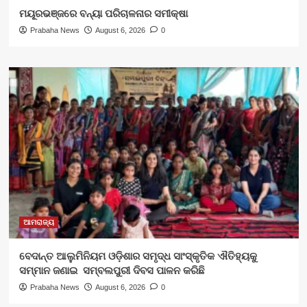
ମୟୂରଭଞ୍ଜରେ ବନ୍ୟା ପରିଚାଳନାର ସମୀକ୍ଷା
Prabaha News
August 6, 2026
0
ଆମରାଜ୍ୟ
ବେଦାନ୍ତ ଆଲୁମିନିୟମ ଓଡ଼ିଶାର ସମୃଦ୍ଧ ସାଂସ୍କୃତିକ ଐତିହ୍ୟକୁ
ସମ୍ମାନ ଜଣାଇ ସମ୍ବଲପୁରୀ ଦିବସ ପାଳନ କରିଛି
Prabaha News
August 6, 2026
0