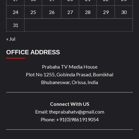
24
25
26
27
28
29
30
31
« Jul
OFFICE ADDRESS
Prabaha TV Media House
Plot No 1255, Gobinda Prasad, Bomikhal
Bhubaneswar, Orissa, India
Connect With US
Email: theprabahatv@gmail.com
Phone: +91(0)9861919054