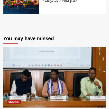
“ବାର୍ତ୍ତାଳାପ” ଆୟୋଜିତ
You may have missed
ଆମରାଜ୍ୟ