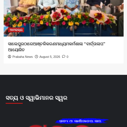
ଆମରାଜ୍ୟ
ସାଲେପୁରଠାରେଆଞ୍ଚଳିକଗଣମାଧ୍ୟମକର୍ମଶାଳା “ବାର୍ତ୍ତାଳାପ”
ଆୟୋଜିତ
Prabaha News
August 5, 2026
0
ସତ୍ୟ ଓ ସ୍ୱାଭିମାନର ସ୍ୱର