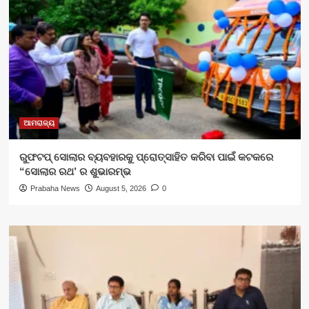
ଆମରାଜ୍ୟ
ରୁଫଟପ୍ ସୋଲାର ବ୍ୟବହାରକୁ ପ୍ରୋତ୍ସାହିତ କରିବା ପାଇଁ କଟକରେ
“ସୋଲାର ରଥ’ ର ଶୁଭାରମ୍ଭ
Prabaha News
August 5, 2026
0