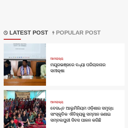
LATEST POST
POPULAR POST
ଆମରାଜ୍ୟ
ମୟୂରଭଞ୍ଜରେ ବନ୍ୟା ପରିଚାଳନାର
ସମୀକ୍ଷା
ଆମରାଜ୍ୟ
ବେଦାନ୍ତ ଆଲୁମିନିୟମ ଓଡ଼ିଶାର ସମୃଦ୍ଧ
ସାଂସ୍କୃତିକ ଐତିହ୍ୟକୁ ସମ୍ମାନ ଜଣାଇ
ସମ୍ବଲପୁରୀ ଦିବସ ପାଳନ କରିଛି