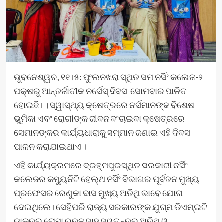
ଭୁବନେଶ୍ୱର, ୧୧।୫: ଫୁଲନଖରା ସ୍ଥିତ ସମ ନର୍ସିଂ କଲେଜ-୨
ପକ୍ଷରୁ ଆନ୍ତର୍ଜାତୀକ ନର୍ସେସ୍ ଦିବସ ସୋମବାର ପାଳିତ
ହୋଇଛି। । ସ୍ୱାସ୍ଥ୍ୟ କ୍ଷେତ୍ରରେ ନର୍ସମାନଙ୍କ ବିଶେଷ
ଭୁମିକା ଏବଂ ରୋଗୀଙ୍କ ଜୀବନ ବଂଚାଇବା କ୍ଷେତ୍ରରେ
ସେମାନଙ୍କର କାର୍ଯ୍ୟଧାରାକୁ ସମ୍ମାନ ଜଣାଇ ଏହି ଦିବସ
ପାଳନ କରାଯାଇଥାଏ ।
ଏହି କାର୍ଯ୍ୟକ୍ରମରେ ବ୍ରହ୍ମପୁରସ୍ଥିତ ସରକାରୀ ନର୍ସିଂ
କଲେଜର କମ୍ୟୁନିଟି ହେଲ୍‌ଥ ନର୍ସିଂ ବିଭାଗର ପୂର୍ବତନ ମୁଖ୍ୟ
ପ୍ରଫେସର ରେଣୁକା ଦାସ ମୁଖ୍ୟ ଅତିଥି ଭାବେ ଯୋଗ
ଦେଇଥିଲେ। ସେହିପରି ରାଜ୍ୟ ସରକାରଙ୍କ ଯୁଗ୍ମ ଡିଏମ୍‌ଇଟି
ଡାକ୍ତର ରୋମା ରତନ ସାହୁ ସ୍ୱତନ୍ତ୍ର ଅତିଥି ଓ