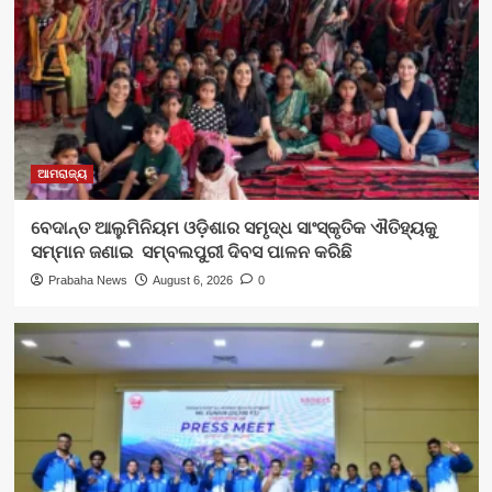
ଆମରାଜ୍ୟ
ବେଦାନ୍ତ ଆଲୁମିନିୟମ ଓଡ଼ିଶାର ସମୃଦ୍ଧ ସାଂସ୍କୃତିକ ଐତିହ୍ୟକୁ
ସମ୍ମାନ ଜଣାଇ ସମ୍ବଲପୁରୀ ଦିବସ ପାଳନ କରିଛି
Prabaha News
August 6, 2026
0