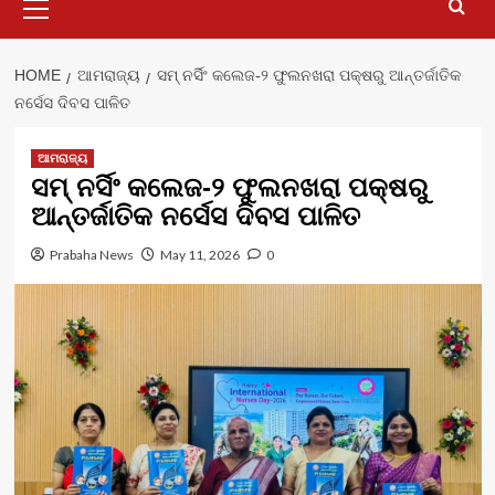
Menu
HOME
ଆମରାଜ୍ୟ
ସମ୍ ନର୍ସିଂ କଲେଜ-୨ ଫୁଲନଖରା ପକ୍ଷରୁ ଆନ୍ତର୍ଜାତିକ
ନର୍ସେସ ଦିବସ ପାଳିତ
ଆମରାଜ୍ୟ
ସମ୍ ନର୍ସିଂ କଲେଜ-୨ ଫୁଲନଖରା ପକ୍ଷରୁ
ଆନ୍ତର୍ଜାତିକ ନର୍ସେସ ଦିବସ ପାଳିତ
Prabaha News
May 11, 2026
0