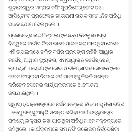
ଭୁବନେଶ୍ୱର ଏମ୍ସର ନର୍ସିଂ ସୁପରିଟେଣ୍ଡେଂଟ ତଥା
ଆସିଷ୍ଟାଂଟ ପ୍ରଫେସର ଗୀତାରାଣୀ ନାୟକ ସମ୍ମାନିତ ଅତିଥି
ଭାବେ ଯୋଗ ଦେଇଥିଲେ ।
ପ୍ଳୋରେନ୍ସ ନାଇଟିଙ୍ଗଲଙ୍କ ଜନ୍ମ ଦିନକୁ ସମଗ୍ର
ବିଶ୍ୱରେ ନର୍ସେସ ଦିବସ ଭାବେ ପାଳନ କରାଯାଉଥିବା ବେଳେ
ଏହି ଉପଲକ୍ଷେ ଚଳିତ ବର୍ଷର ପ୍ରସଙ୍ଗ ରହିଛି ‘ଆୱାର
ନର୍ସେସ୍‌, ଆୱାର ଫ୍ୟୁଚର, ଏମ୍ପାୱାରଡ ନର୍ସେସ୍ ସେଭ୍
ଲାଇଭ୍‌ସ’ । ରୋଗୀଙ୍କ ସେବା ଓ ଚିକିତ୍ସା ସହ ସେମାନଙ୍କର
ଜୀବନ ବଂଚାଇବା ଦିଗରେ ନର୍ସ ମାନଙ୍କୁ କିଭଳି ସଶକ୍ତ
କରିହେବ ସେନେଇ କାର୍ଯ୍ୟକ୍ରମରେ ଆଲୋଚନା
କରାଯାଇଥିଲା ।
ସ୍ୱାସ୍ଥ୍ୟ କ୍ଷେତ୍ରରେ ନର୍ସମାନଙ୍କର ବିଶେଷ ଭୁମିକା ରହିଛି
। ତେଣୁ ତାଙ୍କୁ ଆହୁରି ସଶକ୍ତ କରିବା ପାଇଁ ଡବ୍ଲୁଏଚ୍‌ଓ
ପକ୍ଷରୁ ଲକ୍ଷ୍ୟ ରଖାଯାଇଥିବା ଅତିଥି ମାନେ ବକ୍ତବ୍ୟରେ
କହିଥିଲେ । କାର୍ଯକ୍ରମରେ ସମ ନର୍ସିଂ କଲେଜର ନିର୍ଦ୍ଦେଶିକା