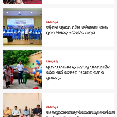
ଆମରାଜ୍ୟ
ଓଡ଼ିଶାର ପ୍ରଥମ ମହିଳା ପର୍ବତାରୋହୀ ଦଳର
ୟୁନାମ ଶିଖରକୁ ଐତିହାସିକ ଯାତ୍ରା
ଆମରାଜ୍ୟ
ରୁଫଟପ୍ ସୋଲାର ବ୍ୟବହାରକୁ ପ୍ରୋତ୍ସାହିତ
କରିବା ପାଇଁ କଟକରେ “ସୋଲାର ରଥ’ ର
ଶୁଭାରମ୍ଭ
ଆମରାଜ୍ୟ
ସାଲେପୁରଠାରେଆଞ୍ଚଳିକଗଣମାଧ୍ୟମକର୍ମଶାଳା