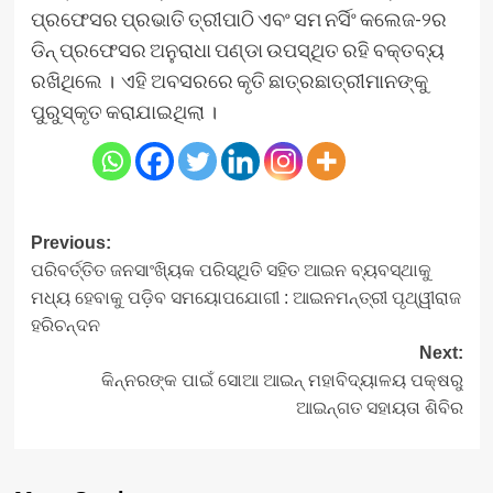
ପ୍ରଫେସର ପ୍ରଭାତି ତ୍ରୀପାଠି ଏବଂ ସମ ନର୍ସିଂ କଲେଜ-୨ର
ଡିନ୍ ପ୍ରଫେସର ଅନୁରାଧା ପଣ୍ଡା ଉପସ୍ଥିତ ରହି ବକ୍ତବ୍ୟ
ରଖିଥିଲେ । ଏହି ଅବସରରେ କୃତି ଛାତ୍ରଛାତ୍ରୀମାନଙ୍କୁ
ପୁରୁସ୍କୃତ କରାଯାଇଥିଲା ।
Post
Previous:
ପରିବର୍ତ୍ତିତ ଜନସାଂଖ୍ୟିକ ପରିସ୍ଥିତି ସହିତ ଆଇନ ବ୍ୟବସ୍ଥାକୁ
navigation
ମଧ୍ୟ ହେବାକୁ ପଡ଼ିବ ସମୟୋପଯୋଗୀ : ଆଇନମନ୍ତ୍ରୀ ପୃଥ୍ୱୀରାଜ
ହରିଚନ୍ଦନ
Next:
କିନ୍ନରଙ୍କ ପାଇଁ ସୋଆ ଆଇନ୍ ମହାବିଦ୍ୟାଳୟ ପକ୍ଷରୁ
ଆଇନ୍‌ଗତ ସହାୟତା ଶିବିର