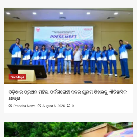
ଆମରାଜ୍ୟ
ଓଡ଼ିଶାର ପ୍ରଥମ ମହିଳା ପର୍ବତାରୋହୀ ଦଳର ୟୁନାମ ଶିଖରକୁ ଐତିହାସିକ
ଯାତ୍ରା
Prabaha News
August 6, 2026
0