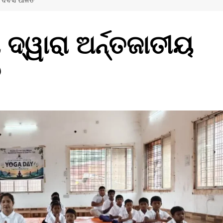
ଗ ଦିବସ ପାଳିତ
 ଦ୍ୱାରା ଅର୍ନ୍ତଜାତୀୟ
ତ