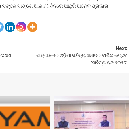
ରିବା ସଙ୍ଗେ ସାଙ୍ଗେ ଆଗାମୀ ଦିନରେ ଆହୁରି ଅନେକ ପ୍ରକାର
Next:
brated
ବାଙ୍ଗାଲୋର ଓଡ଼ିଆ ସାହିତ୍ୟ ସମାଜର ବାର୍ଷିକ ଉତ୍ସବ
‘ସାହିତ୍ୟାୟନ-୨୦୨୬’