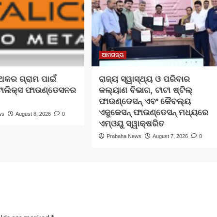
ଆମରାଜ୍ୟ
୍ଥକର ଗ୍ରାମ ପାଇଁ
ରାଜ୍ୟ ସ୍ୱାସ୍ଥ୍ୟ ଓ ପରିବାର
ଟାଲିକ୍ସ ଫାଉଣ୍ଡେସନର
କଲ୍ୟାଣ ବିଭାଗ, ଟାଟା ଷ୍ଟିଲ୍
ଫାଉଣ୍ଡେସନ୍ ଏବଂ କୈବଲ୍ୟ
ଏଜୁକେସନ୍ ଫାଉଣ୍ଡେସନ୍ ମଧ୍ୟରେ
ws
August 8, 2026
0
ଏମ୍‌ଓୟୁ ସ୍ୱାକ୍ଷରିତ
Prabaha News
August 7, 2026
0