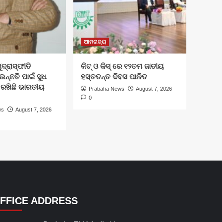
ଆମରାଜ୍ୟ
ୁଦ୍ରାସ୍ଫୀତି
କିଟ୍‍ ଓ କିସ୍‍ ରେ ୧୨ତମ ଜାତୀୟ
ଉନ୍ନତି ପାଇଁ ସୁଧ
ହସ୍ତତନ୍ତ ଦିବସ ପାଳିତ
ତ ରଖିଛି ଭାରତୀୟ
Prabaha News
August 7, 2026
0
ws
August 7, 2026
FFICE ADDRESS