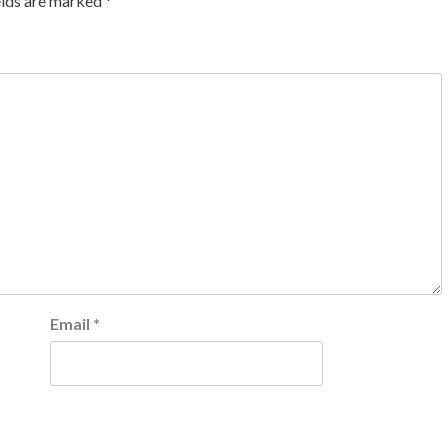
elds are marked
*
Email
*