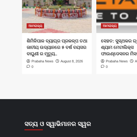
ଆମରାଜ୍ୟ
ଆମରାଜ୍ୟ
ଶିମିଳିପାଳ ବ୍ୟାଘ୍ର ପ୍ରକଳ୍ପ ତଥା
ସେହତ: ସୁସ୍ଥକର ଗ୍
ଜାତୀୟ ଉଦ୍ୟାନରେ ୫ ବର୍ଷ ବୟସର
ଶ୍ୟାମ ମେଟାଲିକ୍ସ
ବାଘୁଣୀ ର ମୃତ୍ୟୁ..
ଫାଉଣ୍ଡେସନର ମିସ
Prabaha News
August 8, 2026
Prabaha News
A
0
0
ସତ୍ୟ ଓ ସ୍ୱାଭିମାନର ସ୍ୱର