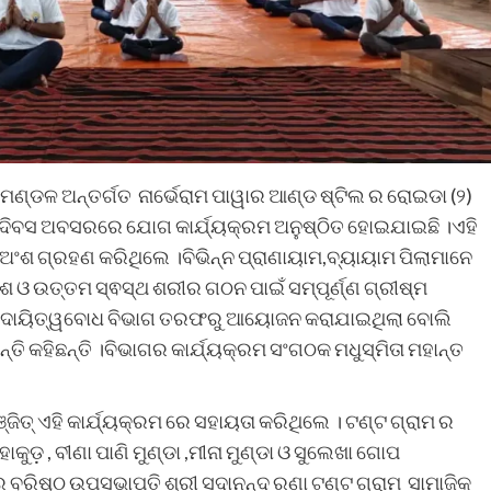
 ମଣ୍ଡଳ ଅନ୍ତର୍ଗତ ନାର୍ଭେରାମ ପାୱାର ଆଣ୍ଡ ଷ୍ଟିଲ ର ରୋଇଡା (୨)
ିବସ ଅବସରରେ ଯୋଗ କାର୍ଯ୍ୟକ୍ରମ ଅନୁଷ୍ଠିତ ହୋଇଯାଇଛି ।ଏହି
ଅଂଶ ଗ୍ରହଣ କରିଥିଲେ ।ବିଭିନ୍ନ ପ୍ରାଣାୟାମ,ବ୍ୟାୟାମ ପିଲାମାନେ
କାଶ ଓ ଉତ୍ତମ ସ୍ଵସ୍ଥ ଶରୀର ଗଠନ ପାଇଁ ସମ୍ପୂର୍ଣ୍ଣ ଗ୍ରୀଷ୍ମ
ାଜିକ ଦାୟିତ୍ୱବୋଧ ବିଭାଗ ତରଫରୁ ଆୟୋଜନ କରାଯାଇଥିଲା ବୋଲି
ନ୍ତି କହିଛନ୍ତି ।ବିଭାଗର କାର୍ଯ୍ୟକ୍ରମ ସଂଗଠକ ମଧୁସ୍ମିତା ମହାନ୍ତ
ରଞ୍ଜିତ୍ ଏହି କାର୍ଯ୍ୟକ୍ରମ ରେ ସହାୟତା କରିଥିଲେ । ଟଣ୍ଟ ଗ୍ରାମ ର
ମହାକୁଡ଼ , ବୀଣା ପାଣି ମୁଣ୍ଡା ,ମୀନା ମୁଣ୍ଡା ଓ ସୁଲେଖା ଗୋପ
ର ବରିଷ୍ଠ ଉପସଭାପତି ଶ୍ରୀ ସଦାନନ୍ଦ ରଣା ଟଣ୍ଟ ଗ୍ରାମ ସାମାଜିକ