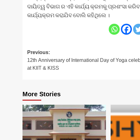
ଦାୟିତ୍ୱ ବିଭାଗ ର ଏହି କାର୍ଯ୍ୟ କ୍ରମକୁ ପ୍ରଶଂସା କ
କାର୍ଯ୍ୟକ୍ରମ କରାଯିବ ବୋଲି କହିଥିଲେ ।
Post
Previous:
12th Anniversary of International Day of Yoga cele
navigation
at KIIT & KISS
More Stories