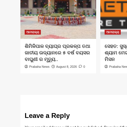
ଆମରାଜ୍ୟ
ଆମରାଜ୍ୟ
ଶିମିଳିପାଳ ବ୍ୟାଘ୍ର ପ୍ରକଳ୍ପ ତଥା
ସେହତ: ସୁସ
ଜାତୀୟ ଉଦ୍ୟାନରେ ୫ ବର୍ଷ ବୟସର
ଶ୍ୟାମ ମେ
ବାଘୁଣୀ ର ମୃତ୍ୟୁ..
ମିସନ
Prabaha News
August 8, 2026
0
Prabaha Ne
Leave a Reply