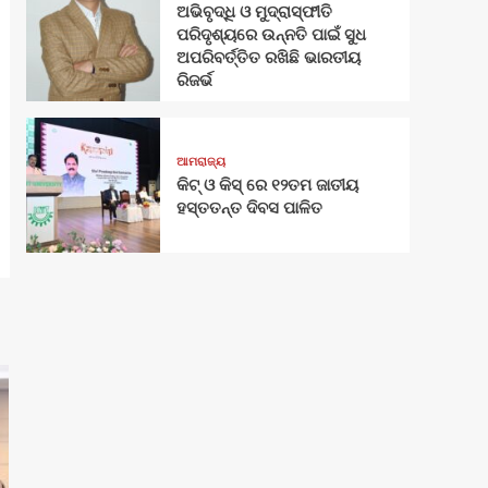
ଅଭିବୃଦ୍ଧି ଓ ମୁଦ୍ରାସ୍ଫୀତି
ପରିଦୃଶ୍ୟରେ ଉନ୍ନତି ପାଇଁ ସୁଧ
ଅପରିବର୍ତ୍ତିତ ରଖିଛି ଭାରତୀୟ
ରିଜର୍ଭ
ଆମରାଜ୍ୟ
କିଟ୍‍ ଓ କିସ୍‍ ରେ ୧୨ତମ ଜାତୀୟ
ହସ୍ତତନ୍ତ ଦିବସ ପାଳିତ