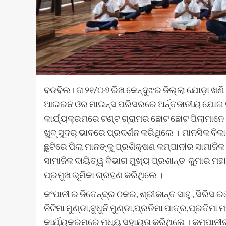
ବଡବିଲ। ତା ୨୧/୦୬ ରିଖ କେନ୍ଦୁଝର ଜିଲ୍ଲା ଯୋଡ଼ା ଖଣି
ଆଇରନ ଓର ମାଇନ୍ସ ପରିସରରେ ଅର୍ନ୍ତଜାତୀୟ ଯୋଗ ଦ
କାର୍ଯ୍ୟକ୍ରମରେ ଟଣ୍ଟ ଗ୍ରାମର ଛୋଟ ଛୋଟ ପିଲାମାନେ 
ଖୁବ୍ ସୁଦର୍ ଭାବରେ ପ୍ରଦର୍ଶନ କରିଥିଲେ । ମାନସିକ ବି
ଛୁଟିରେ ପିଲା ମାନଙ୍କୁ ପ୍ରଶିକ୍ଷଣ କମ୍ପାନୀର ସାମ
ସାମାଜିକ ଦାୟିତ୍ୱ ବିଭାଗ ମୁଖ୍ୟ ପ୍ରଶାନ୍ତ କୁମାର ମହା
ପ୍ରମୁଖ ଭୂମିକା ଗ୍ରହଣ କରିଥିଲେ ।
କଂପାନୀ ର ଜିତେନ୍ଦ୍ର ଠକର, ଶ୍ରୀକାନ୍ତ ସାହୁ , ସିରିସ 
ନିଟିମା ମୁଣ୍ଡା,ବୁଧୁନି ମୁଣ୍ଡା,ପ୍ରତିମା ପାତ୍ର,ପ୍ରତିମା 
କାର୍ଯ୍ୟକ୍ରମରେ ମଧ୍ୟ ସହାୟତା କରିଥିଲେ । କମ୍ପାନୀ