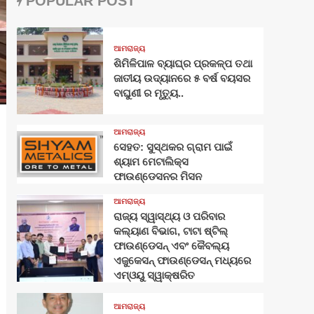
POPULAR POST
ଆମରାଜ୍ୟ
ଶିମିଳିପାଳ ବ୍ୟାଘ୍ର ପ୍ରକଳ୍ପ ତଥା
ଜାତୀୟ ଉଦ୍ୟାନରେ ୫ ବର୍ଷ ବୟସର
ବାଘୁଣୀ ର ମୃତ୍ୟୁ..
ଆମରାଜ୍ୟ
ସେହତ: ସୁସ୍ଥକର ଗ୍ରାମ ପାଇଁ
ଶ୍ୟାମ ମେଟାଲିକ୍ସ
ଫାଉଣ୍ଡେସନର ମିସନ
ଆମରାଜ୍ୟ
ରାଜ୍ୟ ସ୍ୱାସ୍ଥ୍ୟ ଓ ପରିବାର
କଲ୍ୟାଣ ବିଭାଗ, ଟାଟା ଷ୍ଟିଲ୍
ଫାଉଣ୍ଡେସନ୍ ଏବଂ କୈବଲ୍ୟ
ଏଜୁକେସନ୍ ଫାଉଣ୍ଡେସନ୍ ମଧ୍ୟରେ
ଏମ୍‌ଓୟୁ ସ୍ୱାକ୍ଷରିତ
ଆମରାଜ୍ୟ