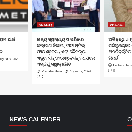
ଆମରାଜ୍ୟ
ଆମରାଜ୍ୟ
ରାମ ପାଇଁ
ରାଜ୍ୟ ସ୍ୱାସ୍ଥ୍ୟ ଓ ପରିବାର
ଅଭିବୃଦ୍ଧି ଓ ମ
କଲ୍ୟାଣ ବିଭାଗ, ଟାଟା ଷ୍ଟିଲ୍
ପରିଦୃଶ୍ୟରେ 
ନ
ଫାଉଣ୍ଡେସନ୍ ଏବଂ କୈବଲ୍ୟ
ଅପରିବର୍ତ୍ତି
ଏଜୁକେସନ୍ ଫାଉଣ୍ଡେସନ୍ ମଧ୍ୟରେ
ରିଜର୍ଭ
ugust 8, 2026
ଏମ୍‌ଓୟୁ ସ୍ୱାକ୍ଷରିତ
Prabaha Ne
0
Prabaha News
August 7, 2026
0
NEWS CALENDER
O