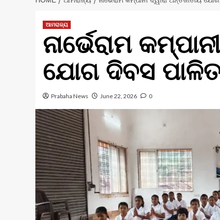
HOME
ଆମରାଜ୍ୟ
ନାର୍ଭେରାମ କମ୍ପାନୀ ଦ୍ୱାରା ଅର୍ନ୍ତଜାତୀୟ ଯୋ
ଆମରାଜ୍ୟ
ନାର୍ଭେରାମ କମ୍ପାନୀ
ଯୋଗ ଦିବସ ପାଳି
Prabaha News
June 22, 2026
0