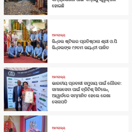
ହୋଇଛି
ଆମରାଜ୍ୟ
ଜିନ୍ଦଲ ଷ୍ଟିଲର ପ୍ରତିଷ୍ଠାତା ଶ୍ରୀ ଓ.ପି
ଜିନ୍ଦଲଙ୍କ ୯୬ତମ ଜୟନ୍ତୀ ପାଳିତ
ଆମରାଜ୍ୟ
ଭାରତୀୟ ପ୍ରବାସୀ ସମୁଦାୟ ପାଇଁ ଗୌରବ:
ସମାଜସେବା ପାଇଁ ବ୍ରିଟିଶ୍ ସିଟିଜେନ୍
ଆୱାର୍ଡରେ ସମ୍ମାନିତ ହେଲେ ରେଖା
ସେନାପତି
ଆମରାଜ୍ୟ