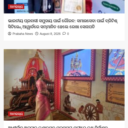
ଆମରାଜ୍ୟ
ଭାରତୀୟ ପ୍ରବାସୀ ସମୁଦାୟ ପାଇଁ ଗୌରବ: ସମାଜସେବା ପାଇଁ ବ୍ରିଟିଶ୍
ସିଟିଜେନ୍ ଆୱାର୍ଡରେ ସମ୍ମାନିତ ହେଲେ ରେଖା ସେନାପତି
Prabaha News
August 8, 2026
0
ଆମରାଜ୍ୟ
ଆଶୀର୍ବାଦ ଅଟ୍ଟାର ଗୁଣାତ୍ମକ ପରମ୍ପରା ପୁରୀରେ ରଥ ନିର୍ମାଣକୁ