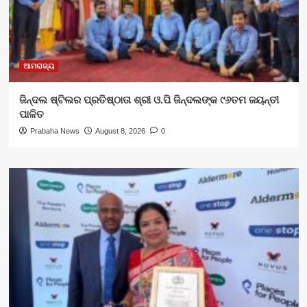
ଆମରାଜ୍ୟ
ଜିନ୍ଦଲ ଷ୍ଟିଲର ପ୍ରତିଷ୍ଠାତା ଶ୍ରୀ ଓ.ପି ଜିନ୍ଦଲଙ୍କ ୯୬ତମ ଜୟନ୍ତୀ
ପାଳିତ
Prabaha News
August 8, 2026
0