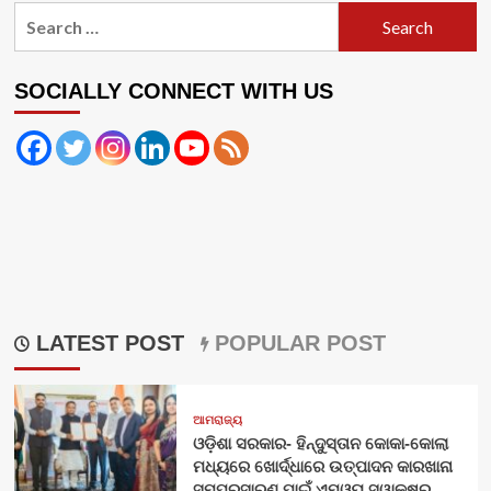
Search
for:
SOCIALLY CONNECT WITH US
LATEST POST
POPULAR POST
ଆମରାଜ୍ୟ
ଓଡ଼ିଶା ସରକାର- ହିନ୍ଦୁସ୍ତାନ କୋକା-କୋଲା
ମଧ୍ୟରେ ଖୋର୍ଦ୍ଧାରେ ଉତ୍ପାଦନ କାରଖାନା
ସମ୍ପ୍ରସାରଣ ପାଇଁ ଏମ୍‌ଓୟୁ ସ୍ୱାକ୍ଷର