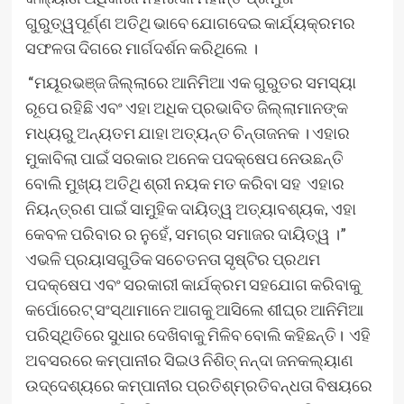
ଗୁରୁତ୍ୱପୂର୍ଣ୍ଣ ଅତିଥି ଭାବେ ଯୋଗଦେଇ କାର୍ଯ୍ୟକ୍ରମର
ସଫଳତା ଦିଗରେ ମାର୍ଗଦର୍ଶନ କରିଥିଲେ ।
“ମୟୂରଭଞ୍ଜ ଜିଲ୍ଲାରେ ଆନିମିଆ ଏକ ଗୁରୁତର ସମସ୍ୟା
ରୂପେ ରହିଛି ଏବଂ ଏହା ଅଧିକ ପ୍ରଭାବିତ ଜିଲ୍ଲାମାନଙ୍କ
ମଧ୍ୟରୁ ଅନ୍ୟତମ ଯାହା ଅତ୍ୟନ୍ତ ଚିନ୍ତାଜନକ । ଏହାର
ମୁକାବିଲା ପାଇଁ ସରକାର ଅନେକ ପଦକ୍ଷେପ ନେଉଛନ୍ତି
ବୋଲି ମୁଖ୍ୟ ଅତିଥି ଶ୍ରୀ ନୟକ ମତ କରିବା ସହ ଏହାର
ନିୟନ୍ତ୍ରଣ ପାଇଁ ସାମୁହିକ ଦାୟିତ୍ୱ ଅତ୍ୟାବଶ୍ୟକ, ଏହା
କେବଳ ପରିବାର ର ନୁହେଁ, ସମଗ୍ର ସମାଜର ଦାୟିତ୍ୱ ।”
ଏଭଳି ପ୍ରୟାସଗୁଡିକ ସଚେତନତା ସୃଷ୍ଟିର ପ୍ରଥମ
ପଦକ୍ଷେପ ଏବଂ ସରକାରୀ କାର୍ଯକ୍ରମ ସହଯୋଗ କରିବାକୁ
କର୍ପୋରେଟ୍ ସଂସ୍ଥାମାନେ ଆଗକୁ ଆସିଲେ ଶୀଘ୍ର ଆନିମିଆ
ପରିସ୍ଥିତିରେ ସୁଧାର ଦେଖିବାକୁ ମିଳିବ ବୋଲି କହିଛନ୍ତି। ଏହି
ଅବସରରେ କମ୍ପାନୀର ସିଇଓ ନିଶିତ୍ ନନ୍ଦା ଜନକଲ୍ୟାଣ
ଉଦ୍ଦେଶ୍ୟରେ କମ୍ପାନୀର ପ୍ରତିଶ୍ମ୍ରତିବନ୍ଧତା ବିଷୟରେ