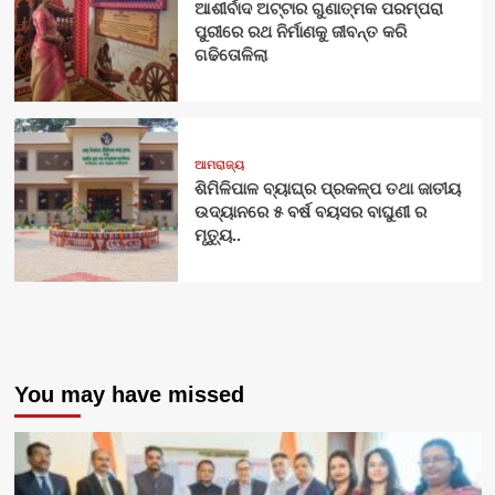
ଆଶୀର୍ବାଦ ଅଟ୍ଟାର ଗୁଣାତ୍ମକ ପରମ୍ପରା
ପୁରୀରେ ରଥ ନିର୍ମାଣକୁ ଜୀବନ୍ତ କରି
ଗଢିତୋଳିଲା
ଆମରାଜ୍ୟ
ଶିମିଳିପାଳ ବ୍ୟାଘ୍ର ପ୍ରକଳ୍ପ ତଥା ଜାତୀୟ
ଉଦ୍ୟାନରେ ୫ ବର୍ଷ ବୟସର ବାଘୁଣୀ ର
ମୃତ୍ୟୁ..
You may have missed