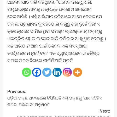
ଆଲୋକପାତ କରି କହିଥିଲେ, “ଅନେକ ଦଶନ୍ଧି ଧରି,
ମୟୂରଭଞ୍ଜ ଆମକୁ ଅତ୍ୟନ୍ତ ଭରସା ଓ ସହଯୋଗ
ଦେଇଆସିଛି । ଏହି ଅଭିଯାନ ଜରିଆରେ ଆମେ କେବଳ ଯେ
ଜିଲ୍ଲା ପ୍ରଶାସନ କୁ ସହଯୋଗ କରୁଛୁ ତାହା ନୁହେଁ ବରଂ ଏ
କ୍ଷେତ୍ରରେ ସାମିଲ ଥିବା ସମସ୍ତ ଷ୍ଟେକ୍‌ହୋଲ୍‌ଡର୍‌ଙ୍କୁ
ଏକତ୍ରିତ ହୋଇ ଲଢେଇ ଜାରି ରଖିବାର ଆହ୍ୱାନ ଦେଇଛୁ ।
ଏହି ଅଭିଯାନ ଆମ ପାଇଁ କେବଳ ଏକ ସିଏସ୍‌ଆର୍
କାର୍ଯ୍ୟକ୍ରମ ନୁହେଁ ବରଂ ଏକ ସ୍ୱାସ୍ଥ୍ୟକର ଓ ବଳିଷ୍ଠ
ସମାଜ ଗଠନ ଦିଗରେ ଦୀର୍ଘମିଆଦି ପ୍ରତି
Post
Previous:
ଓଡ଼ିଆ ପକ୍ଷ ଅବସରରେ ଟିପିସିଓଡିଏଲ୍ ପକ୍ଷରୁ ‘ଆସ ବହିଟିଏ
navigation
କିଣିବା ଅଭିଯାନ’ ଅନୁଷ୍ଠିତ
Next: