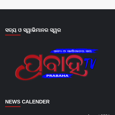
ସତ୍ୟ ଓ ସ୍ୱାଭିମାନର ସ୍ୱର
NEWS CALENDER