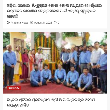
ଓଡ଼ିଶା ସରକାର- ହିନ୍ଦୁସ୍ତାନ କୋକା-କୋଲା ମଧ୍ୟରେ ଖୋର୍ଦ୍ଧାରେ
ଉତ୍ପାଦନ କାରଖାନା ସମ୍ପ୍ରସାରଣ ପାଇଁ ଏମ୍‌ଓୟୁ ସ୍ୱାକ୍ଷର
ହୋଇଛି
Prabaha News
August 8, 2026
0
ଆମରାଜ୍ୟ
ଜିନ୍ଦଲ ଷ୍ଟିଲର ପ୍ରତିଷ୍ଠାତା ଶ୍ରୀ ଓ.ପି ଜିନ୍ଦଲଙ୍କ ୯୬ତମ
ଜୟନ୍ତୀ ପାଳିତ