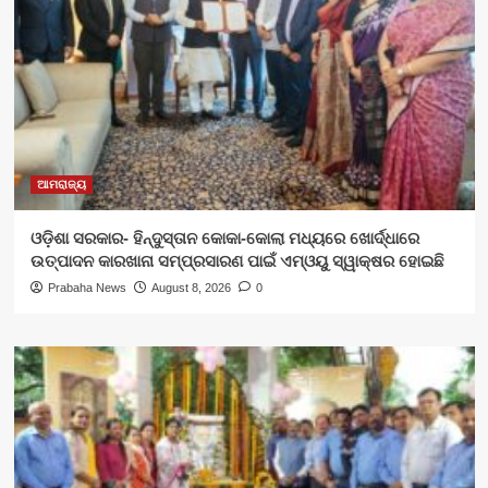
ଆମରାଜ୍ୟ
ଓଡ଼ିଶା ସରକାର- ହିନ୍ଦୁସ୍ତାନ କୋକା-କୋଲା ମଧ୍ୟରେ ଖୋର୍ଦ୍ଧାରେ
ଉତ୍ପାଦନ କାରଖାନା ସମ୍ପ୍ରସାରଣ ପାଇଁ ଏମ୍‌ଓୟୁ ସ୍ୱାକ୍ଷର ହୋଇଛି
Prabaha News
August 8, 2026
0