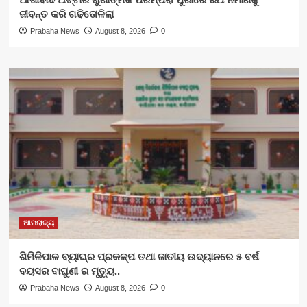
ଜୀବନ୍ତ କରି ଗଢିତୋଳିଲା
Prabaha News
August 8, 2026
0
ଆମରାଜ୍ୟ
ଶିମିଳିପାଳ ବ୍ୟାଘ୍ର ପ୍ରକଳ୍ପ ତଥା ଜାତୀୟ ଉଦ୍ୟାନରେ ୫ ବର୍ଷ
ବୟସର ବାଘୁଣୀ ର ମୃତ୍ୟୁ..
Prabaha News
August 8, 2026
0