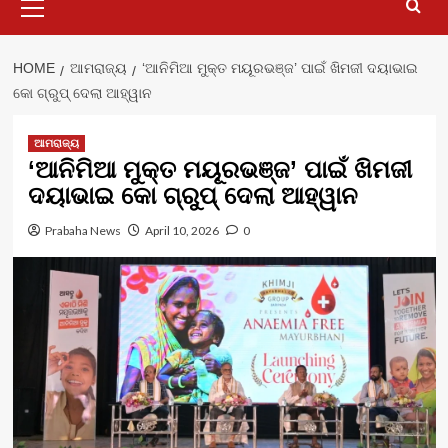
Menu
HOME
ଆମରାଜ୍ୟ
‘ଆନିମିଆ ମୁକ୍ତ ମୟୂରଭଞ୍ଜ’ ପାଇଁ ଖିମଜୀ ଦୟାଭାଇ
କୋ ଗ୍ରୁପ୍ ଦେଲା ଆହ୍ୱାନ
ଆମରାଜ୍ୟ
‘ଆନିମିଆ ମୁକ୍ତ ମୟୂରଭଞ୍ଜ’ ପାଇଁ ଖିମଜୀ
ଦୟାଭାଇ କୋ ଗ୍ରୁପ୍ ଦେଲା ଆହ୍ୱାନ
Prabaha News
April 10, 2026
0