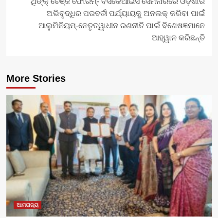
ଥିଙ୍କ୍ ଚେଞ୍ଜ ଫୋରମ୍‌- ବିସିକେଆଇସି ସେମିନାରରେ ଓଡ଼ିଶାର
ଅଭିବୃଦ୍ଧିର ପରବର୍ତୀ ପର୍ଯ୍ୟାୟକୁ ଅନଲକ୍ କରିବା ପାଇଁ
ଆଲୁମିନିୟମ୍‌-ନେତୃତ୍ୱାଧୀନ ରଣନୀତି ପାଇଁ ବିଶେଷଜ୍ଞମାନେ
ଆହ୍ୱାନ କରିଛନ୍ତି
More Stories
ଆମରାଜ୍ୟ