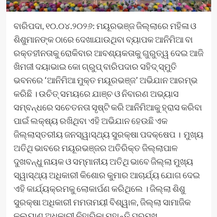
ବାରିପଦା, ୧୦.୦୪.୨୦୨୬: ମୟୂରଭଞ୍ଜ ଜିଲ୍ଲାରେ ମହିଳା ଓ
ଶିଶୁମାନଙ୍କ ଠାରେ ଦେଖାଯାଉଥିବା ବ୍ୟାପକ ଆନିମିଆ ବା
ରକ୍ତହୀନତାକୁ ରୋକିବାର ଆବଶ୍ୟକତାକୁ ଗୁରୁତ୍ୱ ଦେଇ ଆଜି
ଖିମଜୀ ଦୟାଭାଇ କୋ ଗ୍ରୁପ୍ ବାରିପଦାର ସହିଦ୍ ସ୍ମୁତି
ଭବନରେ ‘ଆନିମିଆ ମୁକ୍ତ ମୟୂରଭଞ୍ଜ’ ଅଭିଯାନ ଆରମ୍ଭ
କରିଛି । ଉଚିତ୍ ସମୟରେ ଯାଞ୍ଚ ଓ ନିବାରଣ ଅଭ୍ୟାସ
ସମ୍ବନ୍ଧରେ ସଚେତନତା ସୃଷ୍ଟି କରି ଆନିମିଆକୁ ହ୍ରାସ କରିବା
ପାଇଁ ଲକ୍ଷ୍ୟ ରଖିଥିବା ଏହି ଅଭିଯାନ ହେଉଛି ଏକ
ଜିଲ୍ଲାସ୍ତରୀୟ ଜନସ୍ୱାସ୍ଥ୍ୟ ସୁରକ୍ଷା ପଦକ୍ଷେପ । ମୁଖ୍ୟ
ଅତିଥି ଭାବରେ ମୟୂରଭଞ୍ଜର ଅତିରିକ୍ତ ଜିଲ୍ଲାପାଳ
ଦୁଖବନ୍ଧୁ ନାୟକ ଓ ସମ୍ମାନୀୟ ଅତିଥି ଭାବେ ଜିଲ୍ଲା ମୁଖ୍ୟ
ସ୍ୱାସ୍ଥ୍ୟ ଅଧିକାରୀ କିଶୋର କୁମାର ଆଚାର୍ଯ୍ୟ ଯୋଗ ଦେଇ
ଏହି କାର୍ଯ୍ୟକ୍ରମକୁ ଲୋକାର୍ପଣ କରିଥିଲେ । ଜିଲ୍ଲା ଶିଶୁ
ସୁରକ୍ଷା ଅଧିକାରୀ ମମତାମୟୀ ବିଶ୍ୱାଳ, ଜିଲ୍ଲା ସାମାଜିକ
କଲ୍ୟାଣ ଅଧିକାରୀ ନିହାରିକା ମହାନ୍ତି ପ୍ରମୁଖ