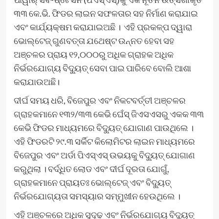
୩୩ କେ.ଭି. ଫିଡର ଲାଇନ ସଫଳତାର ସହ ନିର୍ମାଣ କରାଯାଇ
ଏବଂ କାର୍ଯ୍ୟକ୍ଷମ କରାଯାଇଅଛି । ଏହି ପ୍ରକଳ୍ପ ଦ୍ୱାରା
ଭୋଲ୍ଟେଜ୍ ଗୁଣବତ୍ତା ଯଥେଷ୍ଟ ଉନ୍ନତ ହେବା ସହ
ଅଞ୍ଚଳର ପ୍ରାୟ ୧୨,୦୦୦ରୁ ଅଧିକ ଗ୍ରାହକ ଅଧିକ
ନିର୍ଭରଯୋଗ୍ୟ ବିଦ୍ୟୁତ୍ ସେବା ପାଇ ପାରିବେ ବୋଲି ଆଶା
କରାଯାଉଅଛି।
ଦୀର୍ଘ ସମୟ ଧରି, ବିଜେପୁର ଏବଂ ନିକଟବର୍ତ୍ତୀ ଅଞ୍ଚଳର
ଗ୍ରାହକମାନେ ୧୩୨/୩୩ କେଭି ଘେଁସ୍ ଜିଏସଏସରୁ ଏକକ ୩୩
କେଭି ଫିଡର ମାଧ୍ୟମରେ ବିଦ୍ୟୁତ୍ ଯୋଗାଣ ପାଉଥିଲେ ।
ଏହି ଫିଡରଟି ୨୯.୩ ସର୍କିଟ କିଲୋମିଟର ଲାଇନ ମାଧ୍ୟମରେ
ବିଜେପୁର ଏବଂ ଅର୍ଡା ପିଏସ୍ଏସ୍ ଉଭୟକୁ ବିଦ୍ୟୁତ୍ ଯୋଗାଣ
କରୁଥିଲା । ବର୍ଦ୍ଧିତ ଲୋଡ ଏବଂ ଦୀର୍ଘ ଦୂରତା ଯୋଗୁଁ,
ଗ୍ରାହକମାନେ ପ୍ରାୟତଃ ଭୋଲ୍ଟେଜ୍ ଏବଂ ବିଦ୍ୟୁତ୍
ନିର୍ଭରଯୋଗ୍ୟତା ସମସ୍ୟାର ସମ୍ମୁଖୀନ ହେଉଥିଲେ ।
ଏହି ଅଞ୍ଚଳରେ ଅଧିକ ସୁଦୃଢ଼ ଏବଂ ନିର୍ଭରଯୋଗ୍ୟ ବିଦ୍ୟୁତ୍