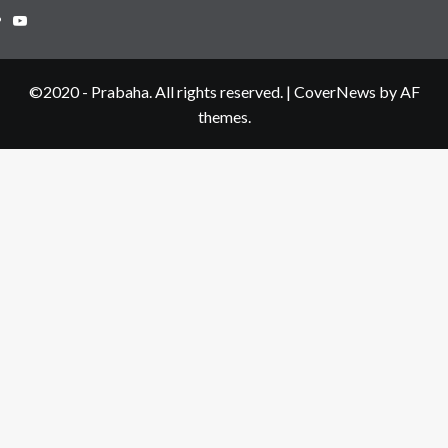
Youtube
©2020 - Prabaha. All rights reserved.
|
CoverNews
by AF
themes.