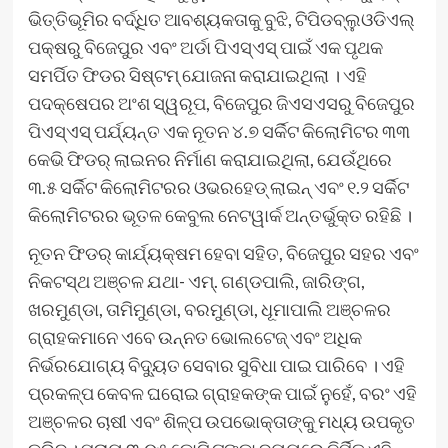
ଭିତ୍ତିଭୂମିର ବର୍ଦ୍ଧିତ ଆବଶ୍ୟକତାକୁ ବୁଝି, ଟିପିଡବ୍ଲୁଓଡିଏଲ୍
ପକ୍ଷରୁ ବିଜେପୁର ଏବଂ ଅର୍ଡା ପିଏସ୍ଏସ୍ ପାଇଁ ଏକ ପୃଥକ
ସମର୍ପିତ ଫିଡର ସିଷ୍ଟମ୍ ଯୋଜନା କରାଯାଇଥିଲା । ଏହି
ପଦକ୍ଷେପର ଅଂଶ ସ୍ୱରୂପ, ବିଜେପୁର ଜିଏସଏସରୁ ବିଜେପୁର
ପିଏସ୍ଏସ୍ ପର୍ଯ୍ୟନ୍ତ ଏକ ନୂତନ ୪.୭ ସର୍କିଟ କିଲୋମିଟର ୩୩
କେଭି ଫିଡର୍ ଲାଇନର ନିର୍ମାଣ କରାଯାଇଥିଲା, ଯେଉଁଥିରେ
୩.୫ ସର୍କିଟ କିଲୋମିଟରର ଓଭରହେଡ୍ ଲାଇନ୍ ଏବଂ ୧.୨ ସର୍କିଟ
କିଲୋମିଟରର ଭୂତଳ କେବୁଲ ନେଟୱାର୍କ ଅନ୍ତର୍ଭୁକ୍ତ ରହିଛି ।
ନୂତନ ଫିଡର୍ କାର୍ଯ୍ୟକ୍ଷମ ହେବା ସହିତ, ବିଜେପୁର ସହର ଏବଂ
ନିକଟସ୍ଥ ଅଞ୍ଚଳ ଯଥା- ଏମ୍. ଗଣ୍ଡପାଲି, ଜାରିଙ୍ଗ,
ଖରମୁଣ୍ଡା, ତାମିମୁଣ୍ଡା, ବରମୁଣ୍ଡା, ଧୂମାପାଲି ଅଞ୍ଚଳର
ଗ୍ରାହକମାନେ ଏବେ ଉନ୍ନତ ଭୋଲଟେଜ୍ ଏବଂ ଅଧିକ
ନିର୍ଭରଯୋଗ୍ୟ ବିଦ୍ୟୁତ ସେବାର ସୁବିଧା ପାଇ ପାରିବେ । ଏହି
ପ୍ରକଳ୍ପ କେବଳ ଘରୋଇ ଗ୍ରାହକଙ୍କ ପାଇଁ ନୁହେଁ, ବରଂ ଏହି
ଅଞ୍ଚଳର ଚାଷୀ ଏବଂ ଶିଳ୍ପ ଉପଭୋକ୍ତାଙ୍କୁ ମଧ୍ୟ ଉପକୃତ