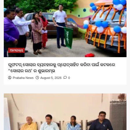
ଆମରାଜ୍ୟ
ରୁଫଟପ୍ ସୋଲାର ବ୍ୟବହାରକୁ ପ୍ରୋତ୍ସାହିତ କରିବା ପାଇଁ କଟକରେ
“ସୋଲାର ରଥ’ ର ଶୁଭାରମ୍ଭ
Prabaha News
August 5, 2026
0