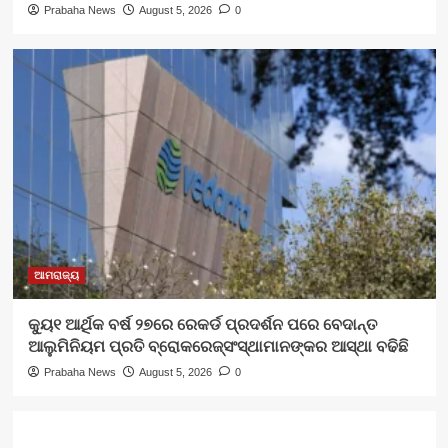
Prabaha News
August 5, 2026
0
ଆମରାଜ୍ୟ
କ୍ୟୁ୧ ଆର୍ଥିକ ବର୍ଷ ୨୭ରେ ରେକର୍ଡ ପ୍ରଦର୍ଶନ ପରେ ବେଦାନ୍ତ
ଆଲୁମିନିୟମ ପ୍ରତି ବ୍ରୋକରେଜ୍‌ସଂସ୍ଥାମାନଙ୍କର ଆସ୍ଥା ବଢିଛି
Prabaha News
August 5, 2026
0