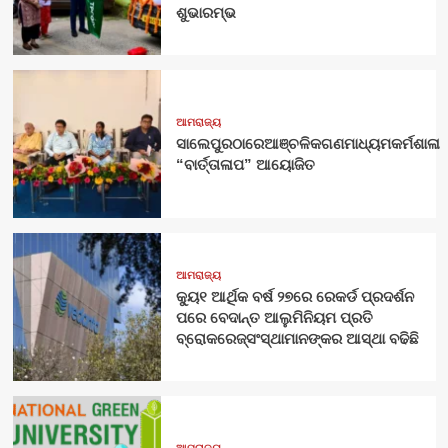
ଶୁଭାରମ୍ଭ
ଆମରାଜ୍ୟ
ସାଲେପୁରଠାରେଆଞ୍ଚଳିକଗଣମାଧ୍ୟମକର୍ମଶାଳା
“ବାର୍ତ୍ତାଳାପ” ଆୟୋଜିତ
ଆମରାଜ୍ୟ
କ୍ୟୁ୧ ଆର୍ଥିକ ବର୍ଷ ୨୭ରେ ରେକର୍ଡ ପ୍ରଦର୍ଶନ
ପରେ ବେଦାନ୍ତ ଆଲୁମିନିୟମ ପ୍ରତି
ବ୍ରୋକରେଜ୍‌ସଂସ୍ଥାମାନଙ୍କର ଆସ୍ଥା ବଢିଛି