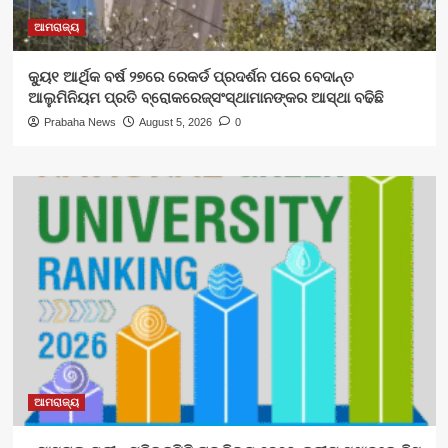
ଆମରାଜ୍ୟ
କ୍ୟୁ୧ ଆର୍ଥିକ ବର୍ଷ ୨୭ରେ ରେକର୍ଡ ପ୍ରଦର୍ଶନ ପରେ ବେଦାନ୍ତ
ଆଲୁମିନିୟମ ପ୍ରତି ବ୍ରୋକରେଜ୍‌ସଂସ୍ଥାମାନଙ୍କର ଆସ୍ଥା ବଢିଛି
Prabaha News
August 5, 2026
0
ଆମରାଜ୍ୟ