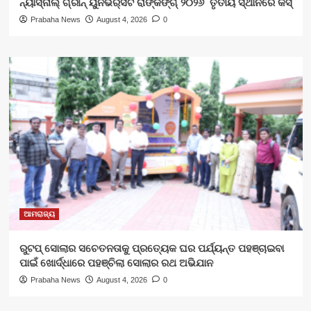
ନ୍ୟାସ୍‍ନାଲ୍‍ ଗ୍ରୀନ୍ ୟୁନିଭର୍‍ସିଟି ରାଙ୍କିଙ୍ଗ୍‌ ୨୦୨୬ ତୃତୀୟ ସ୍ଥାନରେ କିସ୍
Prabaha News
August 4, 2026
0
ଆମରାଜ୍ୟ
ରୁଟପ୍ ସୋଲାର ସଚେତନତାକୁ ପ୍ରତ୍ୟେକ ଘର ପର୍ଯ୍ୟନ୍ତ ପହଞ୍ଚାଇବା
ପାଇଁ ଖୋର୍ଦ୍ଧାରେ ପହଞ୍ଚିଲା ସୋଲାର ରଥ ଅଭିଯାନ
Prabaha News
August 4, 2026
0