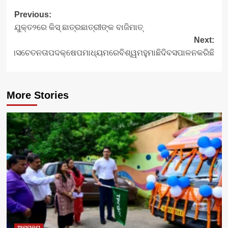
Post
Previous:
ଯୁକ୍ତ୨ରେ କିସ୍‍ ଛାତ୍ରଛାତ୍ରୀଙ୍କ ବାଜିମାତ୍‍
navigation
Next:
ନିୟମସଚେତନତାପଦକ୍ଷେପମାଧ୍ୟମରେବିଶ୍ୱମହୁମାଛିଦିବସପାଳନକରିଛି
More Stories
ଆମରାଜ୍ୟ