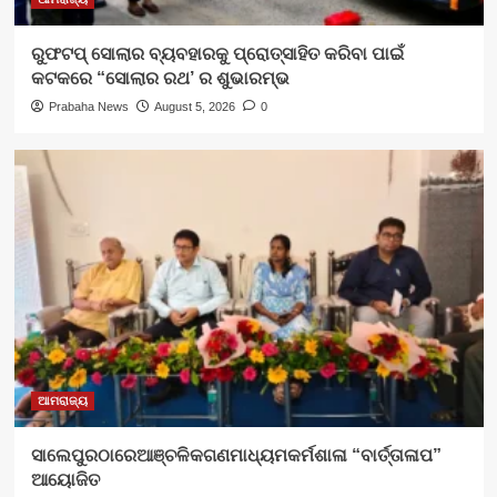
ରୁଫଟପ୍ ସୋଲାର ବ୍ୟବହାରକୁ ପ୍ରୋତ୍ସାହିତ କରିବା ପାଇଁ
କଟକରେ “ସୋଲାର ରଥ’ ର ଶୁଭାରମ୍ଭ
Prabaha News
August 5, 2026
0
ଆମରାଜ୍ୟ
ସାଲେପୁରଠାରେଆଞ୍ଚଳିକଗଣମାଧ୍ୟମକର୍ମଶାଳା “ବାର୍ତ୍ତାଳାପ”
ଆୟୋଜିତ