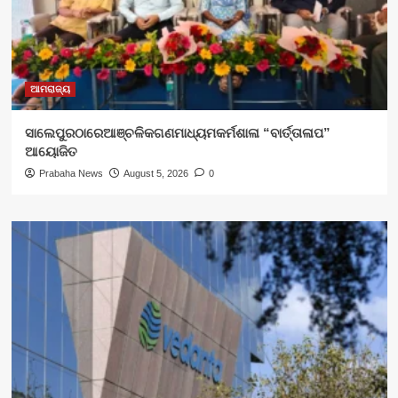
ଆମରାଜ୍ୟ
ସାଲେପୁରଠାରେଆଞ୍ଚଳିକଗଣମାଧ୍ୟମକର୍ମଶାଳା “ବାର୍ତ୍ତାଳାପ”
ଆୟୋଜିତ
Prabaha News
August 5, 2026
0