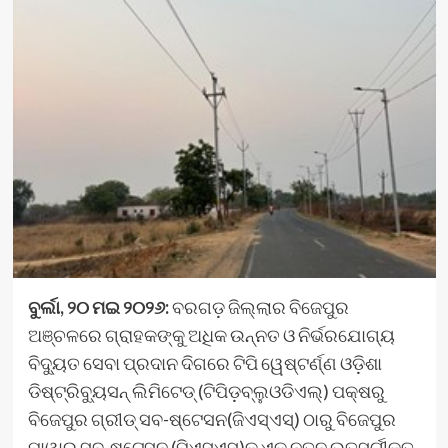
ବୁର୍ଲା
,
୨୦ ମଇ ୨୦୨୬
:
ବରଗଡ଼ ଜିଲ୍ଲାର ବିଜେପୁର
ଅଞ୍ଚଳରେ ଗ୍ରାହକଙ୍କୁ ଅଧିକ ଉନ୍ନତ ଓ ନିର୍ଭରଯୋଗ୍ୟ
ବିଦ୍ୟୁତ ସେବା ପ୍ରଦାନ ଦିଗରେ ଟିପି ୱେଷ୍ଟର୍ଣ୍ଣ ଓଡ଼ିଶା
ଡିଷ୍ଟ୍ରିବ୍ୟୁସନ୍ ଲିମିଟେଡ୍ (ଟିପିଡ଼ବ୍ଲୁଓଡିଏଲ୍) ପକ୍ଷରୁ
ବିଜେପୁର ଗ୍ରୀଡ୍ ସବ-ଷ୍ଟେସନ(ଜିଏସ୍ଏସ୍) ଠାରୁ ବିଜେପୁର
ପାୱାର୍ ସବ-ଷ୍ଟେସନ (ପିଏସ୍ଏସ୍)କୁ ଏକ ନୂତନ ଉତ୍ସର୍ଗୀକୃତ