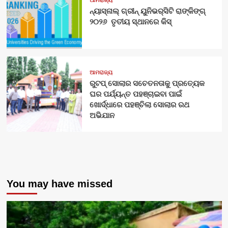
ଆମରାଜ୍ୟ
ନ୍ୟାସ୍‍ନାଲ୍‍ ଗ୍ରୀନ୍ ୟୁନିଭର୍‍ସିଟି ରାଙ୍କିଙ୍ଗ୍‌
୨୦୨୬ ତୃତୀୟ ସ୍ଥାନରେ କିସ୍
ଆମରାଜ୍ୟ
ରୁଟପ୍ ସୋଲାର ସଚେତନତାକୁ ପ୍ରତ୍ୟେକ
ଘର ପର୍ଯ୍ୟନ୍ତ ପହଞ୍ଚାଇବା ପାଇଁ
ଖୋର୍ଦ୍ଧାରେ ପହଞ୍ଚିଲା ସୋଲାର ରଥ
ଅଭିଯାନ
You may have missed