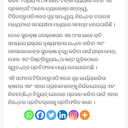
କରିବ । ପ୍ରାୟ ୩.୦୫ କୋଟି ଟଙ୍କା ବ୍ୟୟରେ ନିର୍ମିତ ଏହି
ପ୍ରକଳ୍ପଟି ଅନେକ ଚ୍ୟାଲେଞ୍ଜ ସତ୍ତ୍ୱେ,
ଟିପିଡବ୍ଲୁଓଡିଏଲର ଦୃଢ଼ ସମନ୍ୱୟ, ନିରନ୍ତର ତଦାରଖ
ମାଧ୍ୟମରେ ସମୟସୀମା ମଧ୍ୟରେ ସମାପ୍ତ ହୋଇପାରିଛି ।
ତେବେ ସୁରକ୍ଷା ପଦକ୍ଷେପର ଏକ ଅଂଶ ଭାବେ ରାତି
ସମୟରେ ରାସ୍ତାର ଦୃଶ୍ୟମାନତା ଉନ୍ନତ କରିବା ଏବଂ
ଜନସାଧାରଣଙ୍କ ସୁରକ୍ଷା ବୃଦ୍ଧି କରିବା ପାଇଁ ରାସ୍ତା ମୋଡ଼,
ପୋଲ ଏବଂ ଡିଷ୍ଟ୍ରିବ୍ୟୁସନ୍ ପଏଣ୍ଟ ଗୁଡ଼ିକଠାରେ
ସ୍ୱତନ୍ତ୍ର ପ୍ରତିଫଳକ ମଧ୍ୟ ଲଗାଯାଇଅଛି ।
ଏହି ସଫଳତା ଟିପିଡବ୍ଲୁଓଡିଏଲର ଦୃଢ଼ କାର୍ଯ୍ୟକାରିତା
କ୍ଷମତା ଏବଂ ଏହାର ଗ୍ରାହକମାନଙ୍କୁ ନିର୍ଭରଯୋଗ୍ୟ ଏବଂ
ନିରବଚ୍ଛିନ୍ନ ବିଦ୍ୟୁତ୍ ଯୋଗାଣ ପ୍ରଦାନ କରିବା ପାଇଁ ଏହାର
ନିରନ୍ତର ପ୍ରତିବଦ୍ଧତାକୁ ପ୍ରତିଫଳିତ କରେ ।