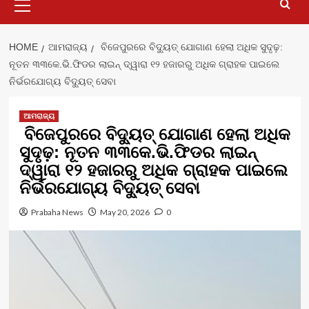
Menu
HOME
ଆମରାଜ୍ୟ
ବିଜେପୁରରେ ବିଦ୍ୟୁତ୍ ଯୋଗାଣ ହେଲା ଅଧିକ ସୁଦୃଢ଼:
ନୂତନ ୩୩କେ.ଭି.ଫିଡର ଲାଇନ୍ ଦ୍ୱାରା ୧୨ ହଜାରରୁ ଅଧିକ ଗ୍ରାହକ ପାଇଲେ
ନିର୍ଭରଯୋଗ୍ୟ ବିଦ୍ୟୁତ୍ ସେବା
ଆମରାଜ୍ୟ
ବିଜେପୁରରେ ବିଦ୍ୟୁତ୍ ଯୋଗାଣ ହେଲା ଅଧିକ
ସୁଦୃଢ଼: ନୂତନ ୩୩କେ.ଭି.ଫିଡର ଲାଇନ୍
ଦ୍ୱାରା ୧୨ ହଜାରରୁ ଅଧିକ ଗ୍ରାହକ ପାଇଲେ
ନିର୍ଭରଯୋଗ୍ୟ ବିଦ୍ୟୁତ୍ ସେବା
Prabaha News
May 20, 2026
0