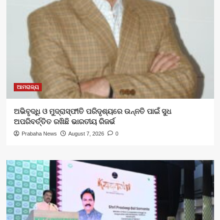
ଆମରାଜ୍ୟ
ଅଭିବୃଦ୍ଧି ଓ ମୁଦ୍ରାସ୍ଫୀତି ପରିଦୃଶ୍ୟରେ ଉନ୍ନତି ପାଇଁ ସୁଧ
ଅପରିବର୍ତ୍ତିତ ରଖିଛି ଭାରତୀୟ ରିଜର୍ଭ
Prabaha News
August 7, 2026
0