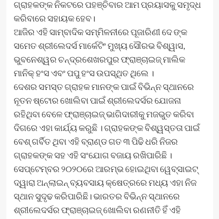
ଗ୍ରାହକଙ୍କ ନିକଟରେ ପହଞ୍ଚିବାର ଆମ ପ୍ରୟାସକୁ ସମୃଦ୍ଧ
କରିବାରେ ସହାୟକ ହେବ।
ଆଜିର ଏହି ସାମ୍ବାଦିକ ସମ୍ମିଳନୀରେ ପୂଜାରିଣୀ ଦେ ଙ୍କ
ସମେତ ଶ୍ରୀଲେଦର୍ସ ମାର୍କେଟିଂ ମୁଖ୍ୟ ସୌରଭ ବିଶ୍ୱାସ,
ଭୁବନେଶ୍ୱର ଚନ୍ଦ୍ରଶେଖରପୁର ଫ୍ରାଞ୍ଚାଇଜ୍ ମାଲିକ
ମାନିକ୍ ହଂସ ଏବଂ ପପୁ ହଂସ ଉପସ୍ଥିତ ଥିଲେ ।
ଦେଶର ସମସ୍ତ ଗ୍ରାହକ ମାନଙ୍କ ପାଇଁ ବିଭିନ୍ନ ସ୍ଥାନରେ
ନୂତନ ଷ୍ଟୋର ଖୋଲିବା ପାଇଁ ଶ୍ରୀଲେଦର୍ସର ଯୋଜନା
ରହିଥିବା ବେଳେ ଫ୍ରାଞ୍ଚାଇଜ୍ ଭାଗିଦାରୀକୁ ମଜଭୁତ କରିବା
ଦିଗରେ ଏହା କାର୍ଯ୍ୟ କରୁଛି । ଗ୍ରାହକଙ୍କ ବିଶ୍ୱସ୍ତତା ପାଇଁ
ବେଶ୍ ଗର୍ବିତ ଥିବା ଏହି ବ୍ରାଣ୍ଡ ଗତ ୩ ପିଢି ଧରି ନିଜର
ଗ୍ରାହକଙ୍କ ସହ ଏହି ସଂଯୋଗ ବଜାୟ ରଖିପାରିଛି ।
ସେପ୍ଟେମ୍ବର ୨୦୨୦ରେ ଆରମ୍ଭ ହୋଇଥିବା ୱେବ୍‌ସାଇଟ୍
ଦ୍ୱାରା ଅନ୍‌ଲାଇନ୍ ବ୍ୟବସାୟ କ୍ଷେତ୍ରରେ ମଧ୍ୟ ଏହା ନିଜ
ସ୍ଥାନ ସୁଦୃଢ କରିପାରିଛି। ଭାରତର ବିଭିନ୍ନ ସ୍ଥାନରେ
ଶ୍ରୀଲେଦର୍ସର ଫ୍ରାଞ୍ଚାଇଜ୍ ଖୋଲିବା ରଣନୀତି ହିଁ ଏହି