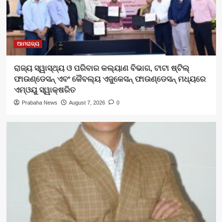
ଆମରାଜ୍ୟ
ରାଜ୍ୟ ସ୍ୱାସ୍ଥ୍ୟ ଓ ପରିବାର କଲ୍ୟାଣ ବିଭାଗ, ଟାଟା ଷ୍ଟିଲ୍
ଫାଉଣ୍ଡେସନ୍ ଏବଂ କୈବଲ୍ୟ ଏଜୁକେସନ୍ ଫାଉଣ୍ଡେସନ୍ ମଧ୍ୟରେ
ଏମ୍‌ଓୟୁ ସ୍ୱାକ୍ଷରିତ
Prabaha News
August 7, 2026
0