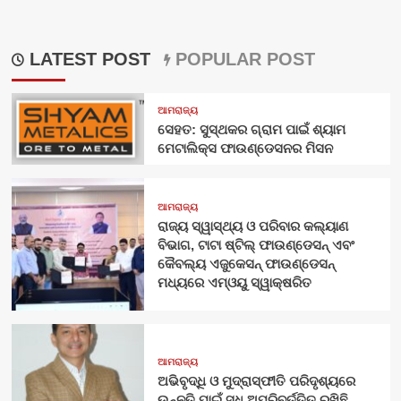
LATEST POST
POPULAR POST
ଆମରାଜ୍ୟ
ସେହତ: ସୁସ୍ଥକର ଗ୍ରାମ ପାଇଁ ଶ୍ୟାମ
ମେଟାଲିକ୍ସ ଫାଉଣ୍ଡେସନର ମିସନ
ଆମରାଜ୍ୟ
ରାଜ୍ୟ ସ୍ୱାସ୍ଥ୍ୟ ଓ ପରିବାର କଲ୍ୟାଣ
ବିଭାଗ, ଟାଟା ଷ୍ଟିଲ୍ ଫାଉଣ୍ଡେସନ୍ ଏବଂ
କୈବଲ୍ୟ ଏଜୁକେସନ୍ ଫାଉଣ୍ଡେସନ୍
ମଧ୍ୟରେ ଏମ୍‌ଓୟୁ ସ୍ୱାକ୍ଷରିତ
ଆମରାଜ୍ୟ
ଅଭିବୃଦ୍ଧି ଓ ମୁଦ୍ରାସ୍ଫୀତି ପରିଦୃଶ୍ୟରେ
ଉନ୍ନତି ପାଇଁ ସୁଧ ଅପରିବର୍ତ୍ତିତ ରଖିଛି