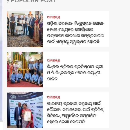
POPULAR POST
ଆମରାଜ୍ୟ
ଓଡ଼ିଶା ସରକାର- ହିନ୍ଦୁସ୍ତାନ କୋକା-
କୋଲା ମଧ୍ୟରେ ଖୋର୍ଦ୍ଧାରେ
ଉତ୍ପାଦନ କାରଖାନା ସମ୍ପ୍ରସାରଣ
ପାଇଁ ଏମ୍‌ଓୟୁ ସ୍ୱାକ୍ଷର ହୋଇଛି
ଆମରାଜ୍ୟ
ଜିନ୍ଦଲ ଷ୍ଟିଲର ପ୍ରତିଷ୍ଠାତା ଶ୍ରୀ
ଓ.ପି ଜିନ୍ଦଲଙ୍କ ୯୬ତମ ଜୟନ୍ତୀ
ପାଳିତ
ଆମରାଜ୍ୟ
ଭାରତୀୟ ପ୍ରବାସୀ ସମୁଦାୟ ପାଇଁ
ଗୌରବ: ସମାଜସେବା ପାଇଁ ବ୍ରିଟିଶ୍
ସିଟିଜେନ୍ ଆୱାର୍ଡରେ ସମ୍ମାନିତ
ହେଲେ ରେଖା ସେନାପତି