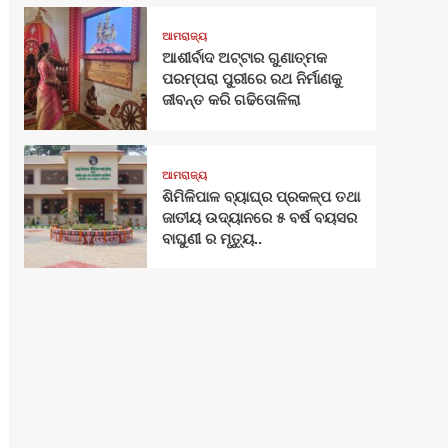
ଆମରାଜ୍ୟ
ଆଶୀର୍ବାଦ ଅଟ୍ଟାର ଗୁଣାତ୍ମକ
ପରମ୍ପରା ପୁରୀରେ ରଥ ନିର୍ମାଣକୁ
ଜୀବନ୍ତ କରି ଗଢିତୋଳିଲା
ଆମରାଜ୍ୟ
ଶିମିଳିପାଳ ବ୍ୟାଘ୍ର ପ୍ରକଳ୍ପ ତଥା
ଜାତୀୟ ଉଦ୍ୟାନରେ ୫ ବର୍ଷ ବୟସର
ବାଘୁଣୀ ର ମୃତ୍ୟୁ..