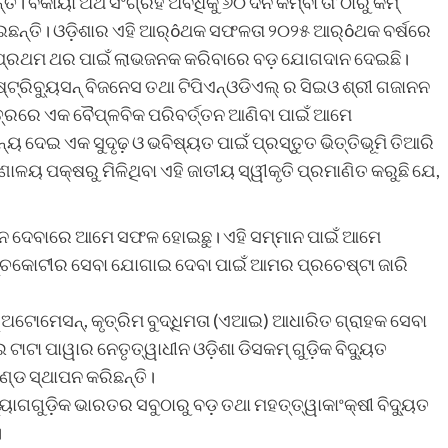
 ବକାୟା ଅର୍ଥ ସଂଗ୍ରହ ଅବଧିକୁ ୬୦ ଦିନ କିମ୍ବା ତା’ଠାରୁ କମ୍
ନ୍ତି। ଓଡ଼ିଶାର ଏହି ଆର୍ôଥକ ସଫଳତା ୨୦୨୫ ଆର୍ôଥକ ବର୍ଷରେ
େ ପ୍ରଥମ ଥର ପାଇଁ ଲାଭଜନକ କରିବାରେ ବଡ଼ ଯୋଗଦାନ ଦେଇଛି।
୍ଟ୍ରିବ୍ୟୁସନ୍ ବିଜନେସ ତଥା ଟିପିଏନ୍‌ଓଡିଏଲ୍ ର ସିଇଓ ଶ୍ରୀ ଗଜାନନ
ତ୍ରରେ ଏକ ବୈପ୍ଳବିକ ପରିବର୍ତ୍ତନ ଆଣିବା ପାଇଁ ଆମେ
ୟ ଦେଇ ଏକ ସୁଦୃଢ଼ ଓ ଭବିଷ୍ୟତ ପାଇଁ ପ୍ରସ୍ତୁତ ଭିତ୍ତିଭୂମି ତିଆରି
ାଳୟ ପକ୍ଷରୁ ମିଳିଥିବା ଏହି ଜାତୀୟ ସ୍ୱୀକୃତି ପ୍ରମାଣିତ କରୁଛି ଯେ,
୍ଥାନ ଦେବାରେ ଆମେ ସଫଳ ହୋଇଛୁ। ଏହି ସମ୍ମାନ ପାଇଁ ଆମେ
୍ଚକୋଟୀର ସେବା ଯୋଗାଇ ଦେବା ପାଇଁ ଆମର ପ୍ରଚେଷ୍ଟା ଜାରି
ଅଟୋମେସନ୍‌, କୃତ୍ରିମ ବୁଦ୍ଧିମତା (ଏଆଇ) ଆଧାରିତ ଗ୍ରାହକ ସେବା
ଇ ଟାଟା ପାୱାର ନେତୃତ୍ୱାଧୀନ ଓଡ଼ିଶା ଡିସକମ୍ ଗୁଡ଼ିକ ବିଦ୍ୟୁତ
୍ଡ ସ୍ଥାପନ କରିଛନ୍ତି।
ୋଗଗୁଡ଼ିକ ଭାରତର ସବୁଠାରୁ ବଡ଼ ତଥା ମହତ୍ତ୍ୱାକାଂକ୍ଷୀ ବିଦ୍ୟୁତ
।