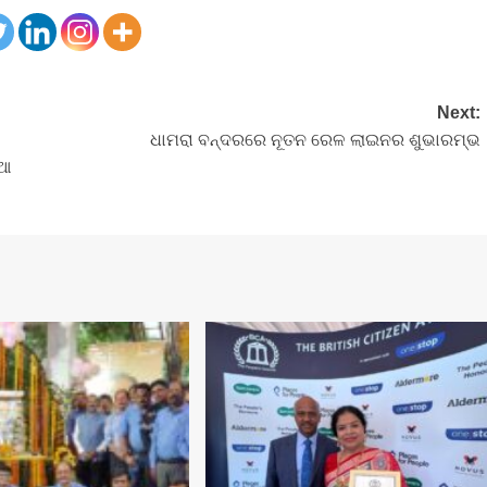
Next:
ଧାମରା ବନ୍ଦରରେ ନୂତନ ରେଳ ଲାଇନର ଶୁଭାରମ୍ଭ
ୂଆ