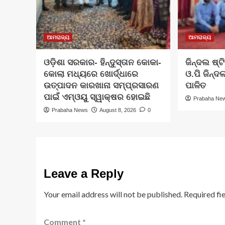
ଆମରାଜ୍ୟ
ଆମରାଜ୍ୟ
ଓଡ଼ିଶା ସରକାର- ହିନ୍ଦୁସ୍ତାନ କୋକା-
ଜିନ୍ଦଲ ଷ୍ଟ
କୋଲା ମଧ୍ୟରେ ଖୋର୍ଦ୍ଧାରେ
ଓ.ପି ଜିନ୍
ଉତ୍ପାଦନ କାରଖାନା ସମ୍ପ୍ରସାରଣ
ପାଳିତ
ପାଇଁ ଏମ୍‌ଓୟୁ ସ୍ୱାକ୍ଷର ହୋଇଛି
Prabaha Ne
Prabaha News
August 8, 2026
0
Leave a Reply
Your email address will not be published.
Required fi
Comment
*