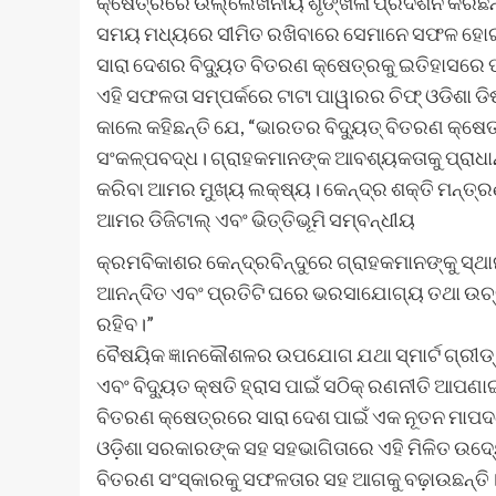
କ୍ଷେତ୍ରରେ ଉଲ୍ଲେଖନୀୟ ଶୃଙ୍ଖଳା ପ୍ରଦର୍ଶନ କରିଛନ୍ତି।
ସମୟ ମଧ୍ୟରେ ସୀମିତ ରଖିବାରେ ସେମାନେ ସଫଳ ହୋଇଛ
ସାରା ଦେଶର ବିଦ୍ୟୁତ ବିତରଣ କ୍ଷେତ୍ରକୁ ଇତିହାସର
ଏହି ସଫଳତା ସମ୍ପର୍କରେ ଟାଟା ପାୱାରର ଚିଫ୍ ଓଡିଶା ଡିଷ
କାଲେ କହିଛନ୍ତି ଯେ, “ଭାରତର ବିଦ୍ୟୁତ୍ ବିତରଣ କ୍ଷେ
ସଂକଳ୍ପବଦ୍ଧ। ଗ୍ରାହକମାନଙ୍କ ଆବଶ୍ୟକତାକୁ ପ୍ରାଧାନ୍
କରିବା ଆମର ମୁଖ୍ୟ ଲକ୍ଷ୍ୟ। କେନ୍ଦ୍ର ଶକ୍ତି ମନ୍ତ୍ରଣ
ଆମର ଡିଜିଟାଲ୍ ଏବଂ ଭିତ୍ତିଭୂମି ସମ୍ବନ୍ଧୀୟ
କ୍ରମବିକାଶର କେନ୍ଦ୍ରବିନ୍ଦୁରେ ଗ୍ରାହକମାନଙ୍କୁ ସ
ଆନନ୍ଦିତ ଏବଂ ପ୍ରତିଟି ଘରେ ଭରସାଯୋଗ୍ୟ ତଥା ଉଚ
ରହିବ।”
ବୈଷୟିକ ଜ୍ଞାନକୌଶଳର ଉପଯୋଗ ଯଥା ସ୍ମାର୍ଟ ଗ୍ରୀଡ୍ 
ଏବଂ ବିଦ୍ୟୁତ କ୍ଷତି ହ୍ରାସ ପାଇଁ ସଠିକ୍ ରଣନୀତି ଆପଣା
ବିତରଣ କ୍ଷେତ୍ରରେ ସାରା ଦେଶ ପାଇଁ ଏକ ନୂତନ ମାପଦଣ
ଓଡ଼ିଶା ସରକାରଙ୍କ ସହ ସହଭାଗିତାରେ ଏହି ମିଳିତ ଉଦ୍ୟ
ବିତରଣ ସଂସ୍କାରକୁ ସଫଳତାର ସହ ଆଗକୁ ବଢ଼ାଉଛନ୍ତି