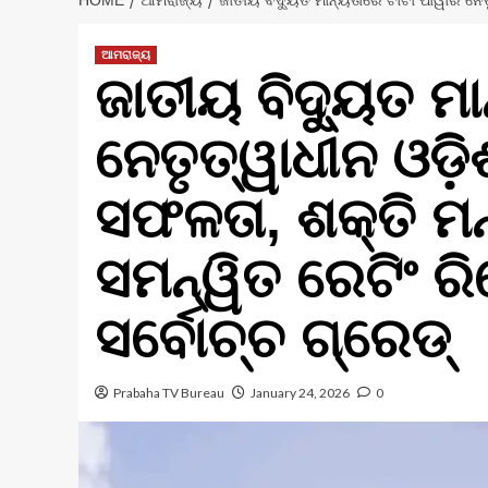
HOME
ଆମରାଜ୍ୟ
ଜାତୀୟ ବିଦ୍ୟୁତ ମାନ୍ୟତାରେ ଟାଟା ପାୱାର ନେ
ଆମରାଜ୍ୟ
ଜାତୀୟ ବିଦ୍ୟୁତ ମ
ନେତୃତ୍ୱାଧୀନ ଓଡ଼ି
ସଫଳତା, ଶକ୍ତି 
ସମନ୍ୱିତ ରେଟିଂ ର
ସର୍ବୋଚ୍ଚ ଗ୍ରେଡ୍‌
Prabaha TV Bureau
January 24, 2026
0