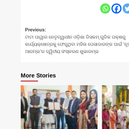
Post
Previous:
ଟାଟା ପାୱାର ନେତୃତ୍ୱାଧୀନ ଓଡ଼ିଶା ଡିସକମ୍ ଗୁଡିକ ପକ୍ଷରୁ
navigation
କାର୍ଯ୍ୟକ୍ଷେତ୍ରକୁ ଫେରୁଥିବା ମହିଳା ପେସାଦାରଙ୍କ ପାଇଁ ‘ନ
ଆରମ୍ଭ’ର ଦ୍ୱିତୀୟ ସଂସ୍କରଣ ଶୁଭାରମ୍ଭ
More Stories