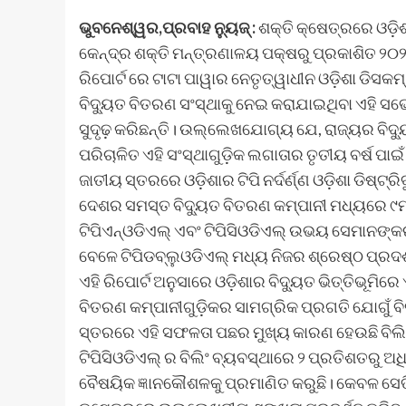
ଭୁବନେଶ୍ୱର,ପ୍ରବାହ ନ୍ୟୁଜ୍ :
ଶକ୍ତି କ୍ଷେତ୍ରରେ ଓଡ଼ି
କେନ୍ଦ୍ର ଶକ୍ତି ମନ୍ତ୍ରଣାଳୟ ପକ୍ଷରୁ ପ୍ରକାଶିତ ୨୦
ରିପୋର୍ଟ ରେ ଟାଟା ପାୱାର ନେତୃତ୍ୱାଧୀନ ଓଡ଼ିଶା ଡିସକମ୍
ବିଦ୍ୟୁତ ବିତରଣ ସଂସ୍ଥାକୁ ନେଇ କରାଯାଇଥିବା ଏହି ସର୍ଭ
ସୁଦୃଢ଼ କରିଛନ୍ତି। ଉଲ୍ଲେଖଯୋଗ୍ୟ ଯେ, ରାଜ୍ୟର ବିଦ୍ୟୁ
ପରିଚାଳିତ ଏହି ସଂସ୍ଥାଗୁଡ଼ିକ ଲଗାତାର ତୃତୀୟ ବର୍ଷ ପା
ଜାତୀୟ ସ୍ତରରେ ଓଡ଼ିଶାର ଟିପି ନର୍ଦର୍ଣ୍ଣ ଓଡ଼ିଶା ଡିଷ୍ଟ୍ର
ଦେଶର ସମସ୍ତ ବିଦ୍ୟୁତ ବିତରଣ କମ୍ପାନୀ ମଧ୍ୟରେ ୯ମ
ଟିପିଏନ୍‌ଓଡିଏଲ୍ ଏବଂ ଟିପିସିଓଡିଏଲ୍ ଉଭୟ ସେମାନଙ
ବେଳେ ଟିପିଡବ୍ଲୁଓଡିଏଲ୍ ମଧ୍ୟ ନିଜର ଶ୍ରେଷ୍ଠ ପ୍ରଦର
ଏହି ରିପୋର୍ଟ ଅନୁସାରେ ଓଡ଼ିଶାର ବିଦ୍ୟୁତ ଭିତ୍ତିଭୂମି
ବିତରଣ କମ୍ପାନୀଗୁଡ଼ିକର ସାମଗ୍ରିକ ପ୍ରଗତି ଯୋଗୁଁ ବି
ସ୍ତରରେ ଏହି ସଫଳତା ପଛର ମୁଖ୍ୟ କାରଣ ହେଉଛି ବିଲିଂ 
ଟିପିସିଓଡିଏଲ୍ ର ବିଲିଂ ବ୍ୟବସ୍ଥାରେ ୨ ପ୍ରତିଶତରୁ 
ବୈଷୟିକ ଜ୍ଞାନକୌଶଳକୁ ପ୍ରମାଣିତ କରୁଛି। କେବଳ ସେତି