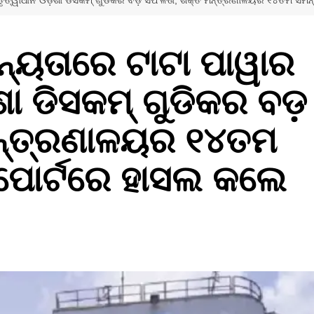
ତୃତ୍ୱାଧୀନ ଓଡ଼ିଶା ଡିସକମ୍ ଗୁଡିକର ବଡ଼ ସଫଳତା, ଶକ୍ତି ମନ୍ତ୍ରଣାଳୟର ୧୪ତମ ସମନ୍ୱି
ାନ୍ୟତାରେ ଟାଟା ପାୱାର
ଶା ଡିସକମ୍ ଗୁଡିକର ବଡ଼
ମନ୍ତ୍ରଣାଳୟର ୧୪ତମ
ିପୋର୍ଟରେ ହାସଲ କଲେ