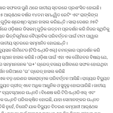
ଶାର ସଫଳତା ପୁଣି ଥରେ ଜାତୀୟ ସ୍ତରରେ ପ୍ରଶଂସିତ ହୋଇଛି।
୨୫ ଆର୍ôଥକ ବର୍ଷର ୧୪ତମ ସମନ୍ୱିତ ରେଟିଂ ଏବଂ ରାଙ୍କିଙ୍ଗ
 ଗୁଡ଼ିକ ଶ୍ରେଷ୍ଠ ସ୍ଥାନ ହାସଲ କରିଛନ୍ତି। ସାରା ଦେଶର ୬୫ଟି
େରେ ଓଡ଼ିଶାର ଡିସକମ୍ ଗୁଡ଼ିକ ଉତ୍ତମ ପ୍ରଦର୍ଶନ କରି ନିଜର ସ୍ଥିତିକୁ
ତ ଭିତ୍ତିଭୂମିରେ ବୈପ୍ଳବିକ ପରିବର୍ତ୍ତନ ପାଇଁ ଟାଟା ପାୱାର
ଇଁ ଜାତୀୟ ସ୍ତରରେ ସମ୍ମାନିତ ହୋଇଛନ୍ତି।
ିବ୍ୟୁସନ ଲିମିଟେଡ (ଟିପିଏନ୍‌ଓଡିଏଲ୍‌) ଚମତ୍କାର ପ୍ରଦର୍ଶନ କରି
 ସ୍ଥାନ ହାସଲ କରିଛି। ଓଡ଼ିଶା ପାଇଁ ଏହା ଏକ ଗୌରବର ବିଷୟ ଯେ,
୍କର ସମ୍ମାନଜନକ ‘ଇ+’ ଗ୍ରେଡ୍ ବଜାୟ ରଖିବାରେ ସଫଳ ହୋଇଥିବା
୍ଶନ ଜରିଆରେ ‘ଇ’ ଗ୍ରେଡ୍ ହାସଲ କରିଛି
ରେ ଏକ ବଡ଼ ଧରଣର ସକାରାତ୍ମକ ପରିବର୍ତ୍ତନ ଆସିଛି। ରାଜ୍ୟର ବିଦ୍ୟୁତ
ଦ୍ୟୁତ ଗ୍ରୀଡ୍ ଏବେ ଅଧିକ ଆଧୁନିକ ଓ ସୁଦୃଢ଼ ହୋଇପାରିଛି। ଜାତୀୟ
ବ୍ୟବସ୍ଥାରେ ଉନ୍ନତି। ବିଶେଷ କରି ଟିପିଏନ୍‌ଓଡିଏଲ୍ ଏବଂ
ଅଧିକ ଉନ୍ନତି ପରିଲକ୍ଷିତ ହୋଇଛି, ଯାହା ସେମାନଙ୍କର ଉନ୍ନତ
କି ନୁହେଁ, ତିନୋଟି ଯାକ ବିଦ୍ୟୁତ ବିତରଣ କମ୍ପାନୀ ଆର୍ôଥକ