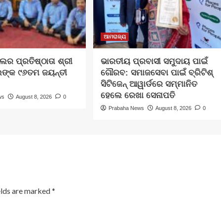
ଆମରାଜ୍ୟ
ିଲର ପ୍ରତିଷ୍ଠାତା ଶ୍ରୀ
ଭାରତୀୟ ପ୍ରବାସୀ ସମୁଦାୟ ପାଇଁ
ଦଲଙ୍କ ୯୬ତମ ଜୟନ୍ତୀ
ଗୌରବ: ସମାଜସେବା ପାଇଁ ବ୍ରିଟିଶ୍
ସିଟିଜେନ୍ ଆୱାର୍ଡରେ ସମ୍ମାନିତ
ହେଲେ ରେଖା ସେନାପତି
ws
August 8, 2026
0
Prabaha News
August 8, 2026
0
elds are marked
*