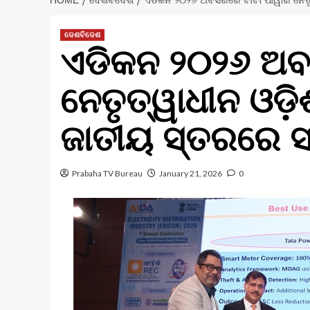
HOME
ଦେଶବିଦେଶ
ଏଡିକନ ୨୦୨୬ ଅବସରରେ ଟାଟା ପାୱାର ନେତୃତ
ଦେଶବିଦେଶ
ଏଡିକନ ୨୦୨୬ ଅବ
ନେତୃତ୍ୱାଧୀନ ଓଡ଼ି
ଜାତୀୟ ସ୍ତରରେ ସ
Prabaha TV Bureau
January 21, 2026
0