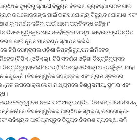
୍ôଥକ ଦୃଷ୍ଟିରୁ ସ୍ଥାୟୀ ବିଦ୍ୟୁତ ବିତରଣ ବ୍ୟବସ୍ଥା ଗଠନ ପାଇଁ
ୟେକ ଉପଭୋକ୍ତାଙ୍କ ପାଇଁ ଭରସାଯୋଗ୍ୟ ବିଦ୍ୟୁତ ଯୋଗାଣ ଏବଂ
 ଆଶାକୁ ସମର୍ଥନ କରିବା ପାଇଁ ଆମେ ପ୍ରତିବଦ୍ଧ ରହିଛୁ।”
ୀନ ଡିସକମ୍‌ଗୁଡ଼ିକୁ ଦେଶର ସର୍ବୋତ୍ତମ ସଂସ୍ଥା ଭାବରେ ପ୍ରତିଷ୍ଠିତ
ିତରଣ ପାଇଁ ନୂତନ ମାନଦଣ୍ଡ ସ୍ଥାପନ କରିଛି।
େ ଟିପି ସେଣ୍ଟ୍ରାଲ ଓଡ଼ିଶା ଡିଷ୍ଟ୍ରିବ୍ୟୁସନ ଲିମିଟେଡ୍
ଲିମିଟେଡ (ଟିପିଏନ୍‌ଓଡିଏଲ୍‌), ଟିପି ସଦର୍ଣ୍ଣ ଓଡ଼ିଶା ଡିଷ୍ଟ୍ରିବ୍ୟୁସନ
ା ଡିଷ୍ଟ୍ରିବ୍ୟୁସନ ଲିମିଟେଡ୍ (ଟିପିଡବ୍ଲୁଓଡିଏଲ୍‌) ଅନ୍ତର୍ଭୁକ୍ତ, ଯାହା
 କରୁଛନ୍ତି। ଡିସକମ୍‌ଗୁଡ଼ିକ ସହରାଞ୍ଚଳ ଏବଂ ଗ୍ରାମାଞ୍ଚଳରେ
ିଂ ଏବଂ ଉନ୍ନତ ଉପଭୋକ୍ତା ସେବା ମାଧ୍ୟମରେ ବିଶ୍ୱସନୀୟ, ସୁଲଭ ଏବଂ
ଦ୍ଧ।
ାଳୟର ତତ୍ତ୍ୱାବଧାନରେ ଏବଂ ଅଲ୍ ଇଣ୍ଡିଆ ଡିସକମ୍ ଆସୋସିଏସନ୍
ମିଳନୀରେ ଡିସକମ୍‌ଗୁଡ଼ିକର ଆର୍ôଥକ ସ୍ଥିରତା, ଉପଭୋକ୍ତା-
ଏବଂ ଭବିଷ୍ୟତ ପାଇଁ ପ୍ରସ୍ତୁତ ବିଦ୍ୟୁତ ବିତରଣ ବ୍ୟବସ୍ଥା ଭଳି