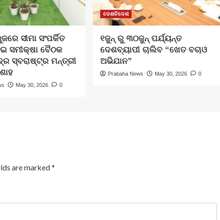
ଦେଶବିଦେଶ
ଜରେ ସୀମା ସଂପର୍କିତ
୧ଜୁନ୍‌ ରୁ ୩୦ଜୁନ୍‌ ପର୍ଯ୍ୟନ୍ତ
େଇ ସମୀକ୍ଷା ବୈଠକ
ଦେଶବ୍ୟାପୀ ଚାଲିବ “ଖେତ ବଚାଓ
ର ସ୍ବରାଷ୍ଟ୍ର ମନ୍ତ୍ରୀ
ଅଭିଯାନ”
 ଶାହ
Prabaha News
May 30, 2026
0
ws
May 30, 2026
0
elds are marked
*