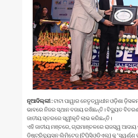
ନୂଆଦିଲ୍ଲୀ :
ଟାଟା ପାୱାର ନେତୃତ୍ୱାଧୀନ ଓଡ଼ିଶା ଡ଼ିସକମ
ଭାବରେ ନିଜର ସ୍ଥାନ ବଜାୟ ରଖିଛନ୍ତି। ବିଦ୍ୟୁତ ବିତର
ଜାତୀୟ ସ୍ତରରେ ସ୍ୱୀକୃତି ଲାଭ କରିଛନ୍ତି।
ଏହି ଜାତୀୟ ମଞ୍ଚରେ, ଗ୍ରାମାଞ୍ଚଳରେ ରାଜସ୍ୱ ଆଦାୟ 
ଡିଷ୍ଟ୍ରିବ୍ୟୁସନ ଲିମିଟେଡ୍ (ଟିପିସିଓଡିଏଲ୍‌) କୁ ‘ସ୍ୱର