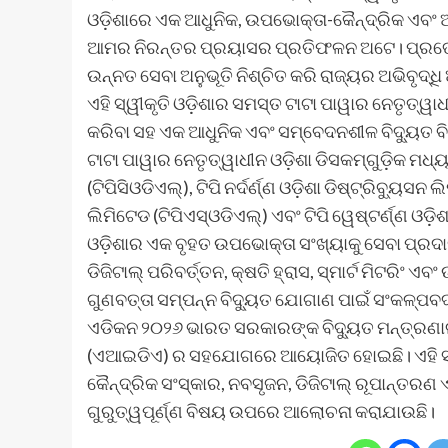
ଓଡ଼ିଶାରେ ଏକ ଆଧୁନିକ, ଉପଭୋକ୍ତା-କୈନ୍ଦ୍ରିକ ଏବଂ ଆର
ଆମର ନିରନ୍ତର ପ୍ରୟାସର ପ୍ରତିଫଳନ ଅଟେ। ପ୍ରତ୍
ଉନ୍ନତ ସେବା ଅନୁଭୂତି ନିଶ୍ଚିତ କରି ରାଜ୍ୟର ଅଭିବୃଦ୍ଧି
ଏହି ସ୍ୱୀକୃତି ଓଡ଼ିଶାର ସମସ୍ତ ଟାଟା ପାୱାର ନେତୃତ୍ୱାଧ
କରିବା ସହ ଏକ ଆଧୁନିକ ଏବଂ ସମ୍ବେଦନଶୀଳ ବିଦ୍ୟୁତ ବ
ଟାଟା ପାୱାର ନେତୃତ୍ୱାଧୀନ ଓଡ଼ିଶା ଡିସକମ୍‌ଗୁଡ଼ିକ ମଧ୍ୟର
(ଟିପିସିଓଡିଏଲ୍‌), ଟିପି ନର୍ଦର୍ଣ୍ଣ ଓଡ଼ିଶା ଡିଷ୍ଟ୍ରିବ୍ୟୁସନ 
ଲିମିଟେଡ (ଟିପିଏସ୍‌ଓଡିଏଲ୍‌) ଏବଂ ଟିପି ୱେଷ୍ଟର୍ଣ୍ଣ ଓଡ଼ିଶ
ଓଡ଼ିଶାର ଏକ ବୃହତ ଉପଭୋକ୍ତା ସଂଖ୍ୟାକୁ ସେବା ପ୍ରଦାନ
ଡିଜିଟାଲ୍ ପରିବର୍ତ୍ତନ, କ୍ଷତି ହ୍ରାସ, ସ୍ମାର୍ଟ ମିଟର
ଗୁଣବତ୍ତା ସମ୍ପନ୍ନ ବିଦ୍ୟୁତ ଯୋଗାଣ ପାଇଁ ସଂକଳ୍ପବ
ଏଡିକନ ୨୦୨୬ ଭାରତ ସରକାରଙ୍କ ବିଦ୍ୟୁତ ମନ୍ତ୍ରଣ
(ଏଆଇଡିଏ) ର ସହଯୋଗରେ ଆୟୋଜିତ ହୋଇଛି। ଏହି ସମ୍
କୈନ୍ଦ୍ରିକ ସଂସ୍କାର, ନବସୃଜନ, ଡିଜିଟାଲ୍ ରୂପାନ୍ତରଣ 
ଗୁରୁତ୍ୱପୂର୍ଣ୍ଣ ବିଷୟ ଉପରେ ଆଲୋଚନା କରାଯାଉଛି।