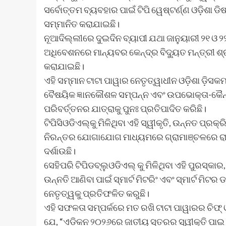
ସର୍ବୋତ୍ତମ ବ୍ୟବହାର ପାଇଁ ଟିପି ୱେଷ୍ଟର୍ଣ୍ଣ ଓଡ଼ିଶା ଡି
ସମ୍ମାନିତ କରାଯାଇଛି।
ନୂଆଦିଲ୍ଲୀରେ ଦୁଇଦିନ ବ୍ୟାପୀ ଯଥା ଜାନୁୟାରୀ ୨୧ ଓ
ଅଧିବେଶନରେ ମାନ୍ୟବର କେନ୍ଦ୍ର ବିଦ୍ୟୁତ ମନ୍ତ୍ରୀ ଶ
କରାଯାଇଛି।
ଏହି ସମ୍ମାନ ଟାଟା ପାୱାର ନେତୃତ୍ୱାଧୀନ ଓଡ଼ିଶା ଡ଼ିସକମ 
ବୈଷୟିକ ଜ୍ଞାନକୌଶଳ ସମ୍ପନ୍ନ ଏବଂ ଉପଭୋକ୍ତା-କୈନ୍ଦ
ପରିବର୍ତ୍ତନର ଯାତ୍ରାକୁ ପୁନଃ ପ୍ରତିପାଦିତ କରିଛି।
ଟିପିସିଓଡିଏଲ୍‌କୁ ମିଳିଥିବା ଏହି ସ୍ୱୀକୃତି, ଉନ୍ନତ ପ
ନିରନ୍ତର ଯୋଗାଯୋଗ ମାଧ୍ୟମରେ ଗ୍ରାମାଞ୍ଚଳରେ ରାଜ
ଦର୍ଶାଉଛି।
ସେହିପରି ଟିପିଡବ୍ଲୁଓଡିଏଲ୍ କୁ ମିଳିଥିବା ଏହି ପୁରସ୍
ଉନ୍ନତି ଆଣିବା ପାଇଁ ସ୍ମାର୍ଟ ମିଟରିଂ ଏବଂ ସ୍ମାର୍ଟ 
ନେତୃତ୍ୱକୁ ପ୍ରତିଫଳିତ କରୁଛି।
ଏହି ସଫଳତା ସମ୍ପର୍କରେ ମତ ରଖି ଟାଟା ପାୱାରର ଚିଫ୍ ଓଡ
ଯେ, “ଏଡିକନ ୨୦୨୬ରେ ଜାତୀୟ ସ୍ତରର ସ୍ୱୀକୃତି ପାଇ ଆ