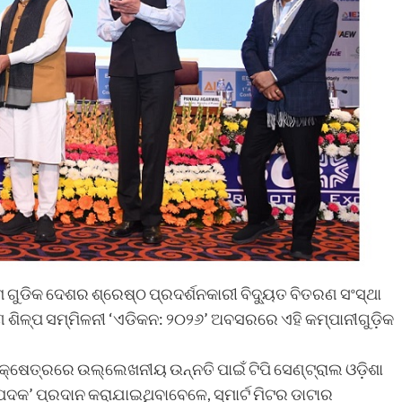
 ଗୁଡିକ ଦେଶର ଶ୍ରେଷ୍ଠ ପ୍ରଦର୍ଶନକାରୀ ବିଦ୍ୟୁତ ବିତରଣ ସଂସ୍ଥା
ଣ ଶିଳ୍ପ ସମ୍ମିଳନୀ ‘ଏଡିକନ: ୨୦୨୬’ ଅବସରରେ ଏହି କମ୍ପାନୀଗୁଡ଼ିକ
କ୍ଷେତ୍ରରେ ଉଲ୍ଲେଖନୀୟ ଉନ୍ନତି ପାଇଁ ଟିପି ସେଣ୍ଟ୍ରାଲ ଓଡ଼ିଶା
୍ଣ୍ଣ ପଦକ’ ପ୍ରଦାନ କରାଯାଇଥିବାବେଳେ, ସ୍ମାର୍ଟ ମିଟର ଡାଟାର