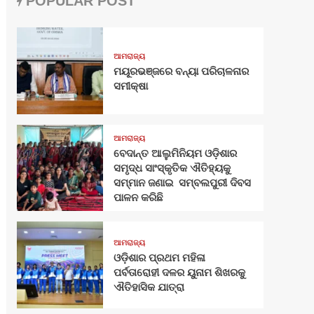
POPULAR POST
ଆମରାଜ୍ୟ
ମୟୂରଭଞ୍ଜରେ ବନ୍ୟା ପରିଚାଳନାର
ସମୀକ୍ଷା
ଆମରାଜ୍ୟ
ବେଦାନ୍ତ ଆଲୁମିନିୟମ ଓଡ଼ିଶାର
ସମୃଦ୍ଧ ସାଂସ୍କୃତିକ ଐତିହ୍ୟକୁ
ସମ୍ମାନ ଜଣାଇ ସମ୍ବଲପୁରୀ ଦିବସ
ପାଳନ କରିଛି
ଆମରାଜ୍ୟ
ଓଡ଼ିଶାର ପ୍ରଥମ ମହିଳା
ପର୍ବତାରୋହୀ ଦଳର ୟୁନାମ ଶିଖରକୁ
ଐତିହାସିକ ଯାତ୍ରା