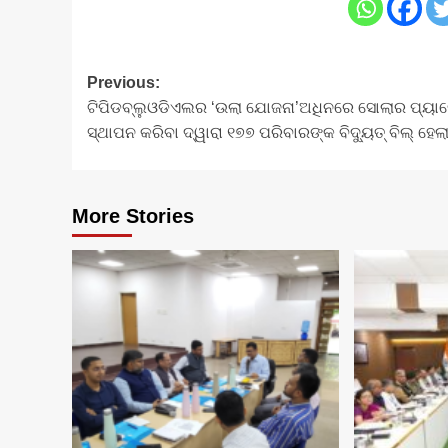
Post
Previous:
ଟିପିଡବ୍ଲୁଓଡିଏଲର ‘ଉଲା ଯୋଜନା’ଅଧିନରେ ସୋଲାର ପ୍ୟାନ
navigation
ସ୍ଥାପନ କରିବା ଦ୍ୱାରା ୧୭୭ ପରିବାରଙ୍କ ବିଦ୍ୟୁତ୍ ବିଲ୍ ହେଲ
More Stories