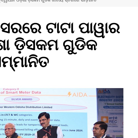
୍ୱାଧୀନ ଓଡ଼ିଶା ଡ଼ିସକମ ଗୁଡିକ ଜାତୀୟ ସ୍ତରରେ ସମ୍ମାନିତ
ସରରେ ଟାଟା ପାୱାର
ଶା ଡ଼ିସକମ ଗୁଡିକ
ମ୍ମାନିତ