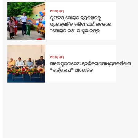
ଆମରାଜ୍ୟ
ରୁଫଟପ୍ ସୋଲାର ବ୍ୟବହାରକୁ
ପ୍ରୋତ୍ସାହିତ କରିବା ପାଇଁ କଟକରେ
“ସୋଲାର ରଥ’ ର ଶୁଭାରମ୍ଭ
ଆମରାଜ୍ୟ
ସାଲେପୁରଠାରେଆଞ୍ଚଳିକଗଣମାଧ୍ୟମକର୍ମଶାଳା
“ବାର୍ତ୍ତାଳାପ” ଆୟୋଜିତ