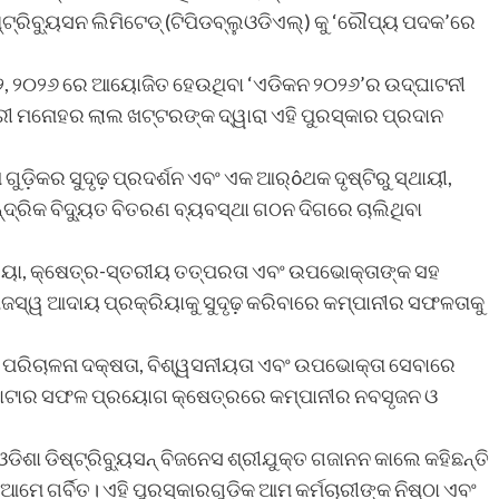
ଷ୍ଟ୍ରିବ୍ୟୁସନ ଲିମିଟେଡ୍ (ଟିପିଡବ୍ଲୁଓଡିଏଲ୍‌) କୁ ‘ରୌପ୍ୟ ପଦକ’ରେ
 ୨୨, ୨୦୨୬ ରେ ଆୟୋଜିତ ହେଉଥିବା ‘ଏଡିକନ ୨୦୨୬’ର ଉଦ୍‌ଘାଟନୀ
୍ରୀ ମନୋହର ଲାଲ ଖଟ୍ଟରଙ୍କ ଦ୍ୱାରା ଏହି ପୁରସ୍କାର ପ୍ରଦାନ
ଗୁଡ଼ିକର ସୁଦୃଢ଼ ପ୍ରଦର୍ଶନ ଏବଂ ଏକ ଆର୍ôଥକ ଦୃଷ୍ଟିରୁ ସ୍ଥାୟୀ,
୍ରିକ ବିଦ୍ୟୁତ ବିତରଣ ବ୍ୟବସ୍ଥା ଗଠନ ଦିଗରେ ଚାଲିଥିବା
୍ରକ୍ରିୟା, କ୍ଷେତ୍ର-ସ୍ତରୀୟ ତତ୍ପରତା ଏବଂ ଉପଭୋକ୍ତାଙ୍କ ସହ
ସ୍ୱ ଆଦାୟ ପ୍ରକ୍ରିୟାକୁ ସୁଦୃଢ଼ କରିବାରେ କମ୍ପାନୀର ସଫଳତାକୁ
କାର, ପରିଚାଳନା ଦକ୍ଷତା, ବିଶ୍ୱସନୀୟତା ଏବଂ ଉପଭୋକ୍ତା ସେବାରେ
ମିଟର ଡାଟାର ସଫଳ ପ୍ରୟୋଗ କ୍ଷେତ୍ରରେ କମ୍ପାନୀର ନବସୃଜନ ଓ
ିଶା ଡିଷ୍ଟ୍ରିବ୍ୟୁସନ୍ ବିଜନେସ ଶ୍ରୀଯୁକ୍ତ ଗଜାନନ କାଲେ କହିଛନ୍ତି
ମେ ଗର୍ବିତ। ଏହି ପୁରସ୍କାରଗୁଡ଼ିକ ଆମ କର୍ମଚାରୀଙ୍କ ନିଷ୍ଠା ଏବଂ