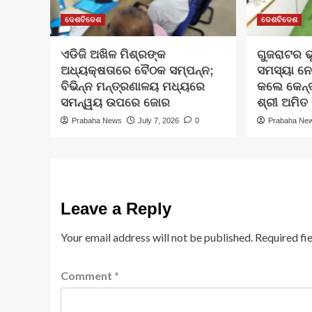
ଦେଶବିଦେଶ
ଦେଶବିଦେଶ
ଏଡିଜି ଅଖିଳ ମିଶ୍ରଙ୍କ
ଗୁଜରାଟର ଭୁ
ଅଧ୍ୟକ୍ଷତାରେ ବୈଠକ ସମ୍ପନ୍ନ;
ସମସ୍ୟା ନ
ବିଭିନ୍ନ ମନ୍ତ୍ରଣାଳୟ ମଧ୍ୟରେ
କଲେ କେନ୍ଦ୍
ସମନ୍ୱୟ ଉପରେ ଜୋର
ଶ୍ରୀ ଅମିତ
Prabaha News
July 7, 2026
0
Prabaha Ne
Leave a Reply
Your email address will not be published.
Required fi
Comment
*