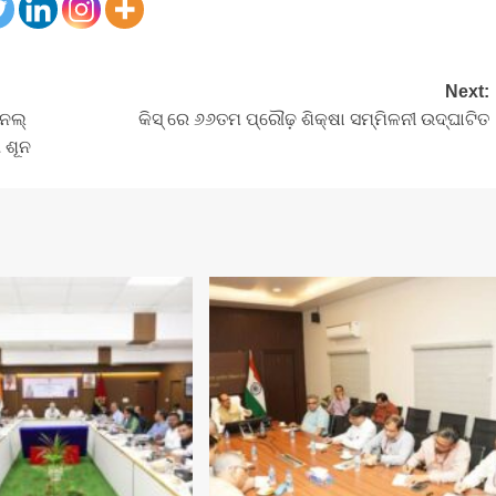
Next:
େଲ୍
କିସ୍‍ ରେ ୬୬ତମ ପ୍ରୌଢ଼ ଶିକ୍ଷା ସମ୍ମିଳନୀ ଉଦ୍‍ଘାଟିତ
ା ଶୂନ