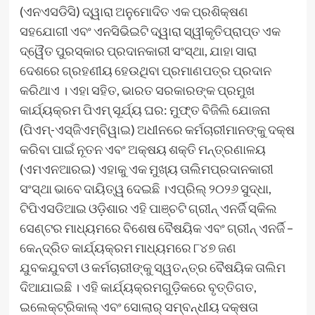
(ଏନଏସଡିସି) ଦ୍ୱାରା ଅନୁମୋଦିତ ଏକ ପ୍ରଶିକ୍ଷଣ
ସହଯୋଗୀ ଏବଂ ଏନସିଭିଇଟି ଦ୍ୱାରା ସ୍ୱୀକୃତିପ୍ରାପ୍ତ ଏକ
ଦ୍ୱୈତ ପୁରସ୍କାର ପ୍ରଦାନକାରୀ ସଂସ୍ଥା, ଯାହା ସାରା
ଦେଶରେ ଗ୍ରହଣୀୟ ହେଉଥିବା ପ୍ରମାଣପତ୍ର ପ୍ରଦାନ
କରିଥାଏ । ଏହା ସହିତ, ଭାରତ ସରକାରଙ୍କ ପ୍ରମୁଖ
କାର୍ଯ୍ୟକ୍ରମ ପିଏମ୍ ସୂର୍ଯ୍ୟ ଘର: ମୁଫ୍‌ତ ବିଜିଲି ଯୋଜନା
(ପିଏମ୍‌-ଏସ୍‌ଜିଏମ୍‌ବିୱାଇ) ଅଧୀନରେ କର୍ମଚାରୀମାନଙ୍କୁ ଦକ୍ଷ
କରିବା ପାଇଁ ନୂତନ ଏବଂ ଅକ୍ଷୟ ଶକ୍ତି ମନ୍ତ୍ରଣାଳୟ
(ଏମଏନଆରଇ) ଏହାକୁ ଏକ ମୁଖ୍ୟ ତାଲିମପ୍ରଦାନକାରୀ
ସଂସ୍ଥା ଭାବେ ଦାୟିତ୍ୱ ଦେଇଛି ।ଏପ୍ରିଲ୍ ୨୦୨୬ ସୁଦ୍ଧା,
ଟିପିଏସଡିଆଇ ଓଡ଼ିଶାର ଏହି ପାଞ୍ଚଟି ଗ୍ରୀନ୍ ଏନର୍ଜି ସ୍କିଲ
ସେଣ୍ଟର ମାଧ୍ୟମରେ ବିଶେଷ ବୈଷୟିକ ଏବଂ ଗ୍ରୀନ୍ ଏନର୍ଜି –
କେନ୍ଦ୍ରିତ କାର୍ଯ୍ୟକ୍ରମ ମାଧ୍ୟମରେ ୮୪୭ ଜଣ
ଯୁବକଯୁବତୀ ଓ କର୍ମଚାରୀଙ୍କୁ ସ୍ୱତନ୍ତ୍ର ବୈଷୟିକ ତାଲିମ
ଦିଆଯାଇଛି । ଏହି କାର୍ଯ୍ୟକ୍ରମଗୁଡ଼ିକରେ ବୃତ୍ତିଗତ,
ଇଲେକ୍ଟ୍ରିକାଲ୍ ଏବଂ ସୋଲାର୍ ସମ୍ବନ୍ଧୀୟ ଦକ୍ଷତା