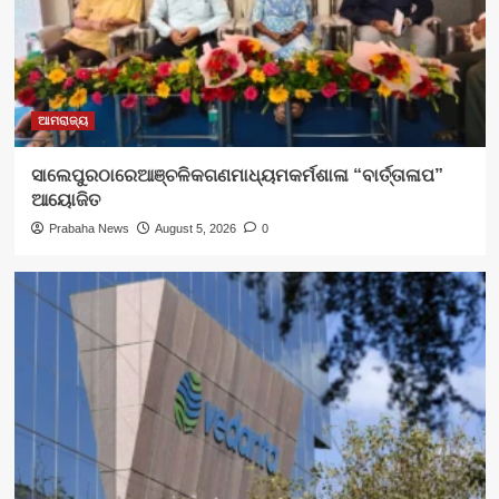
ଆମରାଜ୍ୟ
ସାଲେପୁରଠାରେଆଞ୍ଚଳିକଗଣମାଧ୍ୟମକର୍ମଶାଳା “ବାର୍ତ୍ତାଳାପ”
ଆୟୋଜିତ
Prabaha News
August 5, 2026
0