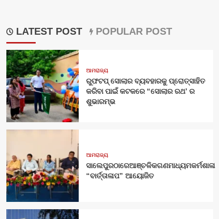
LATEST POST
POPULAR POST
ଆମରାଜ୍ୟ
ରୁଫଟପ୍ ସୋଲାର ବ୍ୟବହାରକୁ ପ୍ରୋତ୍ସାହିତ
କରିବା ପାଇଁ କଟକରେ “ସୋଲାର ରଥ’ ର
ଶୁଭାରମ୍ଭ
ଆମରାଜ୍ୟ
ସାଲେପୁରଠାରେଆଞ୍ଚଳିକଗଣମାଧ୍ୟମକର୍ମଶାଳା
“ବାର୍ତ୍ତାଳାପ” ଆୟୋଜିତ