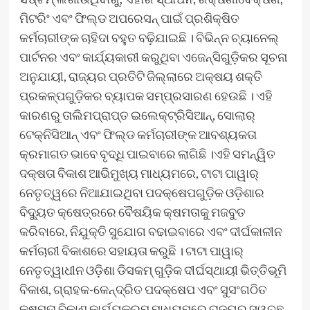
ମିଟରିଂ ଏବଂ ଫିଲ୍ଡ ଅପରେସନ୍ ପାଇଁ ପ୍ରଶିକ୍ଷିତ
କର୍ମଚାରୀଙ୍କ ଚାହିଦା ବହୁତ ବଢ଼ିଯାଇଛି । ବିଭିନ୍ନ ଚ୍ୟାନେଲ୍
ପାର୍ଟନର ଏବଂ କାର୍ଯ୍ୟକାରୀ କରୁଥିବା ଏଜେନ୍ସିଗୁଡ଼ିକର ସୂଚନା
ଅନୁଯାୟୀ, ରାଜ୍ୟର ପ୍ରତିଟି ଜିଲ୍ଲାରେ ଅକ୍ଷୟ ଶକ୍ତି
ପ୍ରକଳ୍ପଗୁଡ଼ିକର ବ୍ୟାପକ ସମ୍ପ୍ରସାରଣ ହେଉଛି । ଏହି
କାରଣରୁ ତାଲିମପ୍ରାପ୍ତ ଇଲେକ୍ଟ୍ରିସିଆନ୍‌, ସୋଲାର୍
ଟେକ୍ନିସିଆନ୍ ଏବଂ ଫିଲ୍ଡ କର୍ମଚାରୀଙ୍କ ଆବଶ୍ୟକତା
କ୍ରମାଗତ ଭାବେ ବୃଦ୍ଧି ପାଇବାରେ ଲାଗିଛି ।ଏହି ସମନ୍ୱିତ
ଦକ୍ଷତା ବିକାଶ ଆଭିମୁଖ୍ୟ ମାଧ୍ୟମରେ, ଟାଟା ପାୱାର୍
ନେତୃତ୍ୱରେ ନିଆଯାଇଥିବା ପଦକ୍ଷେପଗୁଡ଼ିକ ଓଡ଼ିଶାର
ବିଦ୍ୟୁତ କ୍ଷେତ୍ରରେ ବୈଷୟିକ କ୍ଷମତାକୁ ମଜବୁତ
କରିବାରେ, ନିଯୁକ୍ତି ସୁଯୋଗ ବଢାଇବାରେ ଏବଂ ଦୀର୍ଘକାଳୀନ
କର୍ମଚାରୀ ବିକାଶରେ ସହାୟତା କରୁଛି । ଟାଟା ପାୱାର୍
ନେତୃତ୍ୱାଧୀନ ଓଡ଼ିଶା ଡିସକମ୍ ଗୁଡ଼ିକ ଦୀର୍ଘସ୍ଥାୟୀ ଭିତ୍ତିଭୂମି
ବିକାଶ, ଗ୍ରାହକ-କେନ୍ଦ୍ରିତ ପଦକ୍ଷେପ ଏବଂ ସୁସଂଗଠିତ
କ୍ଷମତା ବିକାଶ କାର୍ଯ୍ୟକ୍ରମ ମାଧ୍ୟମରେ ରାଜ୍ୟର ସ୍ୱଚ୍ଛ