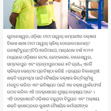
ଭୁବନେଶ୍ୱର, ଓଡ଼ିଶା: ଟାଟା ପାୱାର୍ କମ୍ପାନୀର ଦକ୍ଷତା
ବିକାଶ ଶାଖା ଟାଟା ପାୱାର୍ ସ୍କିଲ୍ ଡେଭେଲପମେଣ୍ଟ
ଇନଷ୍ଟିଚ୍ୟୁଟ୍ (ଟିପିଏସଡିଆଇ), ଆର୍ôଥକ ବର୍ଷ ୨୦୨୬
ମଧ୍ୟରେ ଓଡ଼ିଶାର କଟକ, ଢେଙ୍କାନାଳ, ବାଲେଶ୍ୱର,
ସମ୍ବଲପୁର ଏବଂ ବ୍ରହ୍ମପୁରଠାରେ ୫ଟି ଗ୍ରୀନ୍ ଏନର୍ଜି
ସ୍କିଲ୍ସ ସେଣ୍ଟର ପ୍ରତିଷ୍ଠା କରିଛି । ରାଜ୍ୟର ବିକାଶମୁଖୀ
ଶକ୍ତି ବ୍ୟବସ୍ଥା ପାଇଁ ବୈଷୟିକ ଦକ୍ଷତା ଭିତ୍ତିଭୂମିକୁ
ମଜବୁତ କରିବା ଏବଂ ଭବିଷ୍ୟତ ପାଇଁ ଏକ ଦକ୍ଷ ୱାର୍କଫୋର୍ସ
ଗଠନ କରିବା ଏହି ପଦକ୍ଷେପର ମୁଖ୍ୟ ଲକ୍ଷ୍ୟ ଅଟେ ।
ଏହି ପଦକ୍ଷେପଟି ଓଡ଼ିଶାର ବଢୁଥିବା ବିଦ୍ୟୁତ ଏବଂ ଅକ୍ଷୟ
ଶକ୍ତି କ୍ଷେତ୍ରରେ କୁଶଳୀ ବୈଷୟିକ କର୍ମଚାରୀଙ୍କ