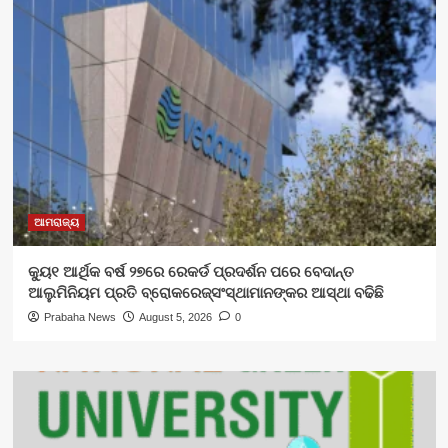
ଆମରାଜ୍ୟ
କ୍ୟୁ୧ ଆର୍ଥିକ ବର୍ଷ ୨୭ରେ ରେକର୍ଡ ପ୍ରଦର୍ଶନ ପରେ ବେଦାନ୍ତ
ଆଲୁମିନିୟମ ପ୍ରତି ବ୍ରୋକରେଜ୍‌ସଂସ୍ଥାମାନଙ୍କର ଆସ୍ଥା ବଢିଛି
Prabaha News
August 5, 2026
0