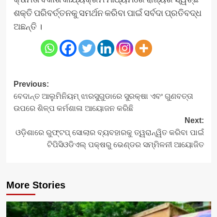
ଶକ୍ତି ପରିବର୍ତ୍ତନକୁ ସମର୍ଥନ କରିବା ପାଇଁ ସର୍ବଦା ପ୍ରତିବଦ୍ଧ
ଅଛନ୍ତି ।
Post
Previous:
ବେଦାନ୍ତ ଆଲୁମିନିୟମ୍ ଝାରସୁଗୁଡାରେ ସୁରକ୍ଷା ଏବଂ ଗୁଣବତ୍ତା
navigation
ଉପରେ ଶିଳ୍ପ କର୍ମଶାଳା ଆୟୋଜନ କରିଛି
Next:
ଓଡ଼ିଶାରେ ରୁଫ୍‌ଟପ୍ ସୋଲାର ବ୍ୟବହାରକୁ ତ୍ୱରାନ୍ୱିତ କରିବା ପାଇଁ
ଟିପିସିଓଡିଏଲ୍ ପକ୍ଷରୁ ଭେଣ୍ଡର ସମ୍ମିଳନୀ ଆୟୋଜିତ
More Stories