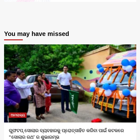
You may have missed
ଆମରାଜ୍ୟ
ରୁଫଟପ୍ ସୋଲାର ବ୍ୟବହାରକୁ ପ୍ରୋତ୍ସାହିତ କରିବା ପାଇଁ କଟକରେ
“ସୋଲାର ରଥ’ ର ଶୁଭାରମ୍ଭ