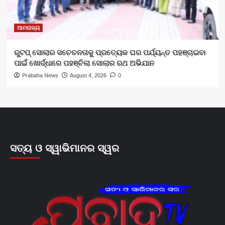
ଆମରାଜ୍ୟ
ରୁଟପ୍ ସୋଲାର ସଚେତନତାକୁ ପ୍ରତ୍ୟେକ ଘର ପର୍ଯ୍ୟନ୍ତ ପହଞ୍ଚାଇବା
ପାଇଁ ଖୋର୍ଦ୍ଧାରେ ପହଞ୍ଚିଲା ସୋଲାର ରଥ ଅଭିଯାନ
Prabaha News
August 4, 2026
0
ସତ୍ୟ ଓ ସ୍ୱାଭିମାନର ସ୍ୱର