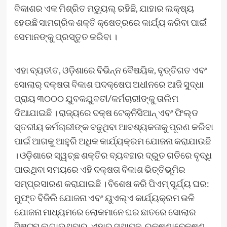
ବିକାଶର ଏକ ମିଶ୍ରିତ ମଡ୍ୟୁଲ୍ ରହିଛି, ଯାହାର ଲକ୍ଷ୍ୟ
ହେଉଛି ସାମଗ୍ରିକ ଶକ୍ତି କ୍ଷେତ୍ରରେ କାର୍ଯ୍ୟ କରିବା ପାଇଁ
ସେମାନଙ୍କୁ ପ୍ରସ୍ତୁତ କରିବା ।
ଏହା ବ୍ୟତୀତ, ଓଡ଼ିଶାରେ ବିଭିନ୍ନ ବୈଷୟିକ, ବୃତ୍ତିଗତ ଏବଂ
ସୋଲାର୍ ଦକ୍ଷତା ବିକାଶ ପଦକ୍ଷେପ ଅଧୀନରେ ଆଜି ସୁଦ୍ଧା
ପ୍ରାୟ ୩୦୦୦ ଯୁବକଯୁବତୀ/କର୍ମଚାରୀଙ୍କୁ ତାଲିମ
ଦିଆଯାଇଛି । ରାଜ୍ୟରେ ଦକ୍ଷ ଟେକ୍ନିସିଆନ୍ ଏବଂ ଫିଲ୍ଡ
ସ୍ତରୀୟ କର୍ମଚାରୀଙ୍କ ବଢୁଥିବା ଆବଶ୍ୟକତାକୁ ପୂରଣ କରିବା
ପାଇଁ ଆଗକୁ ଆହୁରି ଅଧିକ କାର୍ଯ୍ୟକ୍ରମ ଯୋଜନା କରାଯାଉଛି
। ଓଡ଼ିଶାରେ ସ୍ୱଚ୍ଛ ଶକ୍ତିର ବ୍ୟବହାର ଦ୍ରୁତ ଗତିରେ ବୃଦ୍ଧି
ପାଉଥିବା ସମୟରେ ଏହି ଦକ୍ଷତା ବିକାଶ ଭିତ୍ତିଭୂମିର
ସମ୍ପ୍ରସାରଣ କରାଯାଇଛି । ବିଶେଷ କରି ପିଏମ୍ ସୂର୍ଯ୍ୟ ଘର:
ମୁଫ୍‌ତ ବିଜିଲି ଯୋଜନା ଏବଂ ୟୁଏଲ୍‌ଏ କାର୍ଯ୍ୟକ୍ରମ ଭଳି
ଯୋଜନା ମାଧ୍ୟମରେ ଲୋକମାନେ ଘର ଛାତରେ ସୋଲାର
ସିଷ୍ଟମ୍ ଲଗାଉଥିବାରୁ, ଏହାର ସ୍ଥାପନ, ରକ୍ଷଣାବେକ୍ଷଣ,