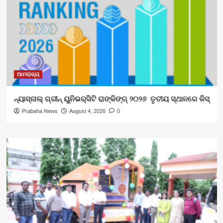
ଆମରାଜ୍ୟ
ନ୍ୟାସ୍‍ନାଲ୍‍ ଗ୍ରୀନ୍ ୟୁନିଭର୍‍ସିଟି ରାଙ୍କିଙ୍ଗ୍‌ ୨୦୨୬ ତୃତୀୟ ସ୍ଥାନରେ କିସ୍
Prabaha News
August 4, 2026
0