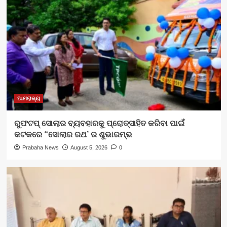
ଆମରାଜ୍ୟ
ରୁଫଟପ୍ ସୋଲାର ବ୍ୟବହାରକୁ ପ୍ରୋତ୍ସାହିତ କରିବା ପାଇଁ
କଟକରେ “ସୋଲାର ରଥ’ ର ଶୁଭାରମ୍ଭ
Prabaha News
August 5, 2026
0