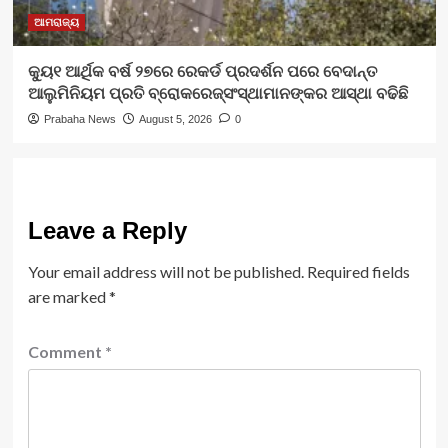
ଆମରାଜ୍ୟ
କ୍ୟୁ୧ ଆର୍ଥିକ ବର୍ଷ ୨୭ରେ ରେକର୍ଡ ପ୍ରଦର୍ଶନ ପରେ ବେଦାନ୍ତ
ଆଲୁମିନିୟମ ପ୍ରତି ବ୍ରୋକରେଜ୍‌ସଂସ୍ଥାମାନଙ୍କର ଆସ୍ଥା ବଢିଛି
Prabaha News
August 5, 2026
0
Leave a Reply
Your email address will not be published.
Required fields
are marked
*
Comment
*