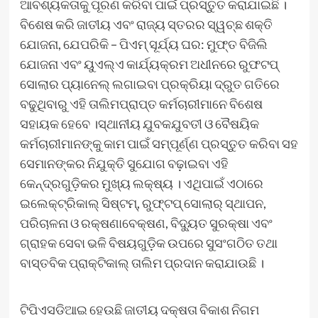
ଆବଶ୍ୟକତାକୁ ପୂରଣ କରିବା ପାଇଁ ପ୍ରସ୍ତୁତ କରାଯାଇଛି ।
ବିଶେଷ କରି ଜାତୀୟ ଏବଂ ରାଜ୍ୟ ସ୍ତରର ସ୍ୱଚ୍ଛ ଶକ୍ତି
ଯୋଜନା, ଯେପରିକି – ପିଏମ୍ ସୂର୍ଯ୍ୟ ଘର: ମୁଫ୍‌ତ ବିଜିଲି
ଯୋଜନା ଏବଂ ୟୁଏଲ୍‌ଏ କାର୍ଯ୍ୟକ୍ରମ ଅଧୀନରେ ରୁଫଟପ୍
ସୋଲାର ପ୍ୟାନେଲ୍ ଲଗାଇବା ପ୍ରକ୍ରିୟା ଦ୍ରୁତ ଗତିରେ
ବଢୁଥିବାରୁ ଏହି ତାଲିମପ୍ରାପ୍ତ କର୍ମଚାରୀମାନେ ବିଶେଷ
ସହାୟକ ହେବେ ।ସ୍ଥାନୀୟ ଯୁବକଯୁବତୀ ଓ ବୈଷୟିକ
କର୍ମଚାରୀମାନଙ୍କୁ କାମ ପାଇଁ ସମ୍ପୂର୍ଣ୍ଣ ପ୍ରସ୍ତୁତ କରିବା ସହ
ସେମାନଙ୍କର ନିଯୁକ୍ତି ସୁଯୋଗ ବଢ଼ାଇବା ଏହି
କେନ୍ଦ୍ରଗୁଡ଼ିକର ମୁଖ୍ୟ ଲକ୍ଷ୍ୟ । ଏଥିପାଇଁ ଏଠାରେ
ଇଲେକ୍ଟ୍ରିକାଲ୍ ସିଷ୍ଟମ୍‌, ରୁଫ୍‌ଟପ୍ ସୋଲାର୍ ସ୍ଥାପନ,
ପରିଚାଳନା ଓ ରକ୍ଷଣାବେକ୍ଷଣ, ବିଦ୍ୟୁତ ସୁରକ୍ଷା ଏବଂ
ଗ୍ରାହକ ସେବା ଭଳି ବିଷୟଗୁଡ଼ିକ ଉପରେ ସୁସଂଗଠିତ ତଥା
ବାସ୍ତବିକ ପ୍ରାକ୍ଟିକାଲ୍ ତାଲିମ ପ୍ରଦାନ କରାଯାଉଛି ।
ଟିପିଏସଡିଆଇ ହେଉଛି ଜାତୀୟ ଦକ୍ଷତା ବିକାଶ ନିଗମ