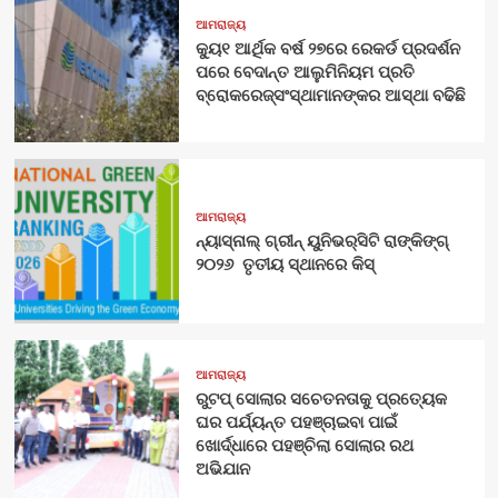
ଆମରାଜ୍ୟ
କ୍ୟୁ୧ ଆର୍ଥିକ ବର୍ଷ ୨୭ରେ ରେକର୍ଡ ପ୍ରଦର୍ଶନ
ପରେ ବେଦାନ୍ତ ଆଲୁମିନିୟମ ପ୍ରତି
ବ୍ରୋକରେଜ୍‌ସଂସ୍ଥାମାନଙ୍କର ଆସ୍ଥା ବଢିଛି
ଆମରାଜ୍ୟ
ନ୍ୟାସ୍‍ନାଲ୍‍ ଗ୍ରୀନ୍ ୟୁନିଭର୍‍ସିଟି ରାଙ୍କିଙ୍ଗ୍‌
୨୦୨୬ ତୃତୀୟ ସ୍ଥାନରେ କିସ୍
ଆମରାଜ୍ୟ
ରୁଟପ୍ ସୋଲାର ସଚେତନତାକୁ ପ୍ରତ୍ୟେକ
ଘର ପର୍ଯ୍ୟନ୍ତ ପହଞ୍ଚାଇବା ପାଇଁ
ଖୋର୍ଦ୍ଧାରେ ପହଞ୍ଚିଲା ସୋଲାର ରଥ
ଅଭିଯାନ