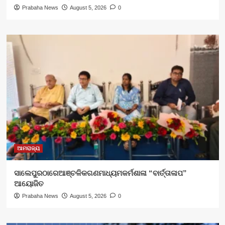
Prabaha News
August 5, 2026
0
ଆମରାଜ୍ୟ
ସାଲେପୁରଠାରେଆଞ୍ଚଳିକଗଣମାଧ୍ୟମକର୍ମଶାଳା “ବାର୍ତ୍ତାଳାପ”
ଆୟୋଜିତ
Prabaha News
August 5, 2026
0