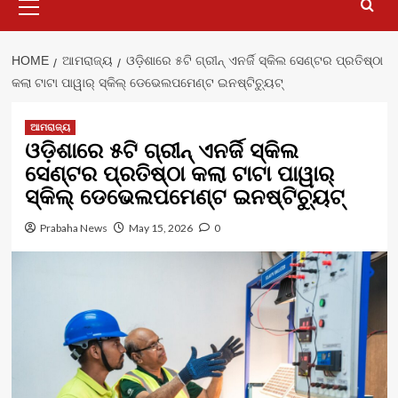
Menu
HOME
ଆମରାଜ୍ୟ
ଓଡ଼ିଶାରେ ୫ଟି ଗ୍ରୀନ୍ ଏନର୍ଜି ସ୍କିଲ ସେଣ୍ଟର ପ୍ରତିଷ୍ଠା
କଲା ଟାଟା ପାୱାର୍ ସ୍କିଲ୍ ଡେଭେଲପମେଣ୍ଟ ଇନଷ୍ଟିଚ୍ୟୁଟ୍‌
ଆମରାଜ୍ୟ
ଓଡ଼ିଶାରେ ୫ଟି ଗ୍ରୀନ୍ ଏନର୍ଜି ସ୍କିଲ
ସେଣ୍ଟର ପ୍ରତିଷ୍ଠା କଲା ଟାଟା ପାୱାର୍
ସ୍କିଲ୍ ଡେଭେଲପମେଣ୍ଟ ଇନଷ୍ଟିଚ୍ୟୁଟ୍‌
Prabaha News
May 15, 2026
0