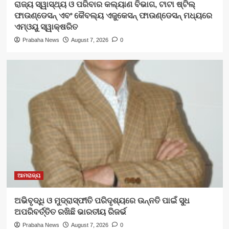
ରାଜ୍ୟ ସ୍ୱାସ୍ଥ୍ୟ ଓ ପରିବାର କଲ୍ୟାଣ ବିଭାଗ, ଟାଟା ଷ୍ଟିଲ୍
ଫାଉଣ୍ଡେସନ୍ ଏବଂ କୈବଲ୍ୟ ଏଜୁକେସନ୍ ଫାଉଣ୍ଡେସନ୍ ମଧ୍ୟରେ
ଏମ୍‌ଓୟୁ ସ୍ୱାକ୍ଷରିତ
Prabaha News
August 7, 2026
0
ଆମରାଜ୍ୟ
ଅଭିବୃଦ୍ଧି ଓ ମୁଦ୍ରାସ୍ଫୀତି ପରିଦୃଶ୍ୟରେ ଉନ୍ନତି ପାଇଁ ସୁଧ
ଅପରିବର୍ତ୍ତିତ ରଖିଛି ଭାରତୀୟ ରିଜର୍ଭ
Prabaha News
August 7, 2026
0