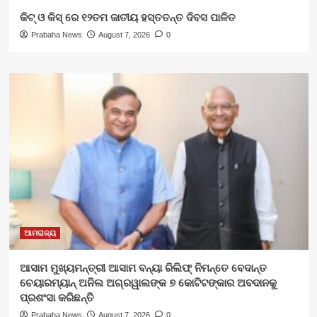
କିଟ୍‍ ଓ କିସ୍‍ ରେ ୧୨ତମ ଜାତୀୟ ହସ୍ତତନ୍ତ ଦିବସ ପାଳିତ
Prabaha News
August 7, 2026
0
ଆମରାଜ୍ୟ
ଆସାମ ମୁଖ୍ୟମନ୍ତ୍ରୀ ଆସାମ ବନ୍ୟା ରିଲିଫ୍ ନିମନ୍ତେ ବେଦାନ୍ତ
ଚେୟାରମ୍ୟାନ୍ ଅନିଲ ଅଗ୍ରୱାଲଙ୍କ ୭ କୋଟିଟଙ୍କାର ଅବଦାନକୁ
ପ୍ରଶଂସା କରିଛନ୍ତି
Prabaha News
August 7, 2026
0