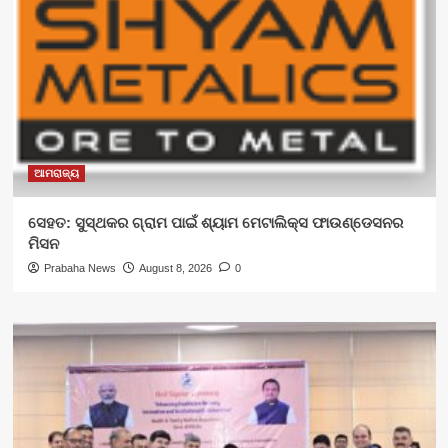
ଆମରାଜ୍ୟ
ସେହତ: ସୁସ୍ଥକର ଗ୍ରାମ ପାଇଁ ଶ୍ୟାମ ମେଟାଲିକ୍ସ ଫାଉଣ୍ଡେସନର
ମିସନ
Prabaha News
August 8, 2026
0