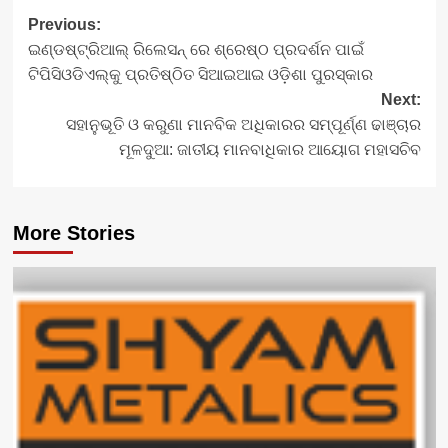
Post
Previous:
ଇଣ୍ଡଷ୍ଟ୍ରିଆଲ୍ ରିଲେସନ୍ ରେ ଶ୍ରେଷ୍ଠ ପ୍ରଦର୍ଶନ ପାଇଁ
navigation
ଟିପିସିଓଡିଏଲ୍‌କୁ ପ୍ରତିଷ୍ଠିତ ସିଆଇଆଇ ଓଡ଼ିଶା ପୁରସ୍କାର
Next:
ସହାନୁଭୂତି ଓ କରୁଣା ମାନବିକ ଅଧିକାରର ସମ୍ପୂର୍ଣ୍ଣ ଢାଞ୍ଚାର
ମୂଳଦୁଆ: ଜାତୀୟ ମାନବାଧିକାର ଆୟୋଗ ମହାସଚିବ
More Stories