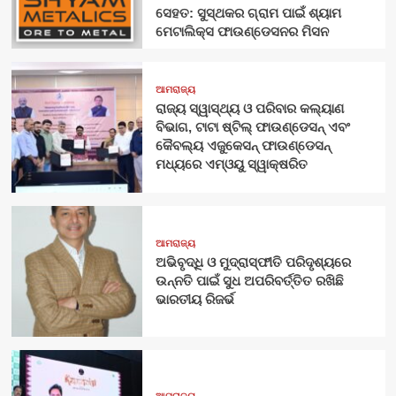
ସେହତ: ସୁସ୍ଥକର ଗ୍ରାମ ପାଇଁ ଶ୍ୟାମ
ମେଟାଲିକ୍ସ ଫାଉଣ୍ଡେସନର ମିସନ
ଆମରାଜ୍ୟ
ରାଜ୍ୟ ସ୍ୱାସ୍ଥ୍ୟ ଓ ପରିବାର କଲ୍ୟାଣ
ବିଭାଗ, ଟାଟା ଷ୍ଟିଲ୍ ଫାଉଣ୍ଡେସନ୍ ଏବଂ
କୈବଲ୍ୟ ଏଜୁକେସନ୍ ଫାଉଣ୍ଡେସନ୍
ମଧ୍ୟରେ ଏମ୍‌ଓୟୁ ସ୍ୱାକ୍ଷରିତ
ଆମରାଜ୍ୟ
ଅଭିବୃଦ୍ଧି ଓ ମୁଦ୍ରାସ୍ଫୀତି ପରିଦୃଶ୍ୟରେ
ଉନ୍ନତି ପାଇଁ ସୁଧ ଅପରିବର୍ତ୍ତିତ ରଖିଛି
ଭାରତୀୟ ରିଜର୍ଭ