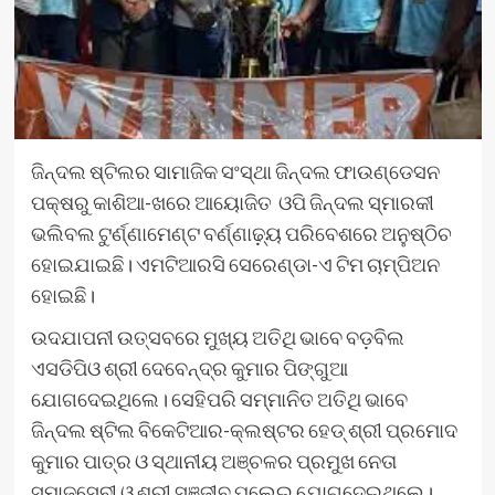
ଜିନ୍ଦଲ ଷ୍ଟିଲର ସାମାଜିକ ସଂସ୍ଥା ଜିନ୍ଦଲ ଫାଉଣ୍ଡେସନ
ପକ୍ଷରୁ କାଶିଆ-ଖରେ ଆୟୋଜିତ ଓପି ଜିନ୍ଦଲ ସ୍ମାରକୀ
ଭଲିବଲ ଟୁର୍ଣ୍ଣାମେଣ୍ଟ ବର୍ଣ୍ଣାଢ଼୍ୟ ପରିବେଶରେ ଅନୁଷ୍ଠିଚ
ହୋଇଯାଇଛି। ଏମଟିଆରସି ସେରେଣ୍ଡା-ଏ ଟିମ ଚାମ୍ପିଅନ
ହୋଇଛି।
ଉଦଯାପନୀ ଉତ୍ସବରେ ମୁଖ୍ୟ ଅତିଥି ଭାବେ ବଡ଼ବିଲ
ଏସଡିପିଓ ଶ୍ରୀ ଦେବେନ୍ଦ୍ର କୁମାର ପିଙ୍ଗୁଆ
ଯୋଗଦେଇଥିଲେ। ସେହିପରି ସମ୍ମାନିତ ଅତିଥି ଭାବେ
ଜିନ୍ଦଲ ଷ୍ଟିଲ ବିକେଟିଆର-କ୍ଲଷ୍ଟର ହେଡ୍ ଶ୍ରୀ ପ୍ରମୋଦ
କୁମାର ପାତ୍ର ଓ ସ୍ଥାନୀୟ ଅଞ୍ଚଳର ପ୍ରମୁଖ ନେତା
ସମାଜସେବୀ ଓ ଶ୍ରୀ ସଞ୍ଜୀବ ପଲେଇ ଯୋଗଦେଇଥିଲେ।