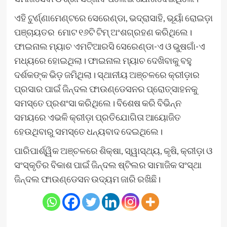
ଏହି ଟୁର୍ଣ୍ଣାମେଣ୍ଟରେ ସେରେଣ୍ଡା, ଭଦ୍ରାସାହି, ଭୂୟାଁ ରୋଇଡ଼ା
ପଞ୍ଚାୟତର ମୋଟ ୧୬ଟି ଟିମ୍ ଅଂଶଗ୍ରହଣ କରିଥିଲେ।
ଫାଇନାଲ ମ୍ୟାଚ ଏମଟିଆରସି ସେରେଣ୍ଡା-ଏ ଓ ଭୁଷଗାଁ-ଏ
ମଧ୍ୟରେ ହୋଇଥିଲା। ଫାଇନାଲ ମ୍ୟାଚ ଦେଖିବାକୁ ବହୁ
ଦର୍ଶକଙ୍କ ଭିଡ଼ ଜମିଥିଲା। ସ୍ଥାନୀୟ ଅଞ୍ଚଳରେ କ୍ରୀଡ଼ାର
ପ୍ରସାର ପାଇଁ ଜିନ୍ଦଲ ଫାଉଣ୍ଡେସନର ପ୍ରୋତ୍ସାହନକୁ
ସମସ୍ତେ ପ୍ରଶଂସା କରିଥିଲେ। ବିଶେଷ କରି ବିଭିନ୍ନ
ସମୟରେ ଏଭଳି କ୍ରୀଡ଼ା ପ୍ରତିଯୋଗିତା ଆୟୋଜିତ
ହେଉଥିବାରୁ ସମସ୍ତେ ଧନ୍ୟବାଦ ଦେଇଥିଲେ।
ପାରିପାର୍ଶ୍ୱିକ ଅଞ୍ଚଳରେ ଶିକ୍ଷା, ସ୍ୱାସ୍ଥ୍ୟ, କୃଷି, କ୍ରୀଡ଼ା ଓ
ସଂସ୍କୃତିର ବିକାଶ ପାଇଁ ଜିନ୍ଦଲ ଷ୍ଟିଲର ସାମାଜିକ ସଂସ୍ଥା
ଜିନ୍ଦଲ ଫାଉଣ୍ଡେସନ ଉଦ୍ୟମ ଜାରି ରଖିଛି।