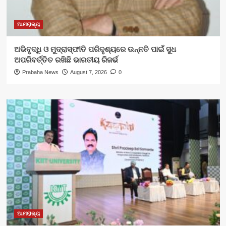
ଆମରାଜ୍ୟ
ଅଭିବୃଦ୍ଧି ଓ ମୁଦ୍ରାସ୍ଫୀତି ପରିଦୃଶ୍ୟରେ ଉନ୍ନତି ପାଇଁ ସୁଧ
ଅପରିବର୍ତ୍ତିତ ରଖିଛି ଭାରତୀୟ ରିଜର୍ଭ
Prabaha News
August 7, 2026
0
ଆମରାଜ୍ୟ