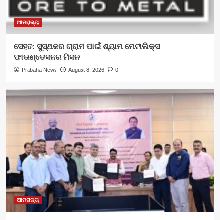
ଆମରାଜ୍ୟ
ସେହତ: ସୁସ୍ଥକର ଗ୍ରାମ ପାଇଁ ଶ୍ୟାମ ମେଟାଲିକ୍ସ
ଫାଉଣ୍ଡେସନର ମିସନ
Prabaha News
August 8, 2026
0
ଆମରାଜ୍ୟ