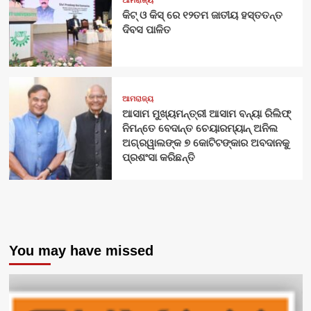
ଆମରାଜ୍ୟ
କିଟ୍‍ ଓ କିସ୍‍ ରେ ୧୨ତମ ଜାତୀୟ ହସ୍ତତନ୍ତ
ଦିବସ ପାଳିତ
ଆମରାଜ୍ୟ
ଆସାମ ମୁଖ୍ୟମନ୍ତ୍ରୀ ଆସାମ ବନ୍ୟା ରିଲିଫ୍
ନିମନ୍ତେ ବେଦାନ୍ତ ଚେୟାରମ୍ୟାନ୍ ଅନିଲ
ଅଗ୍ରୱାଲଙ୍କ ୭ କୋଟିଟଙ୍କାର ଅବଦାନକୁ
ପ୍ରଶଂସା କରିଛନ୍ତି
You may have missed