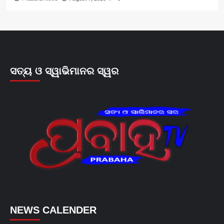
ସତ୍ୟ ଓ ସ୍ୱାଭିମାନର ସ୍ୱର
NEWS CALENDER