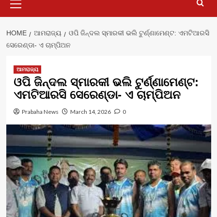
Menu
HOME
ଆମରାଜ୍ୟ
ଓପି ଜିନ୍ଦଲ ସ୍ମାରକୀ ଭଲି ଟୁର୍ଣ୍ଣାମେଣ୍ଟ: ଏମଟିଆରସି
ସେରେଣ୍ଡା- ଏ ଚାମ୍ପିଅନ
ଆମରାଜ୍ୟ
ଓପି ଜିନ୍ଦଲ ସ୍ମାରକୀ ଭଲି ଟୁର୍ଣ୍ଣାମେଣ୍ଟ:
ଏମଟିଆରସି ସେରେଣ୍ଡା- ଏ ଚାମ୍ପିଅନ
Prabaha News
March 14, 2026
0