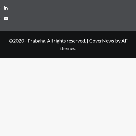
LinkedIN
Youtube
©2020 - Prabaha. All rights reserved.
|
CoverNews
by AF
themes.