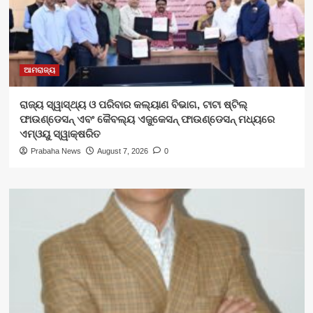
ଆମରାଜ୍ୟ
ରାଜ୍ୟ ସ୍ୱାସ୍ଥ୍ୟ ଓ ପରିବାର କଲ୍ୟାଣ ବିଭାଗ, ଟାଟା ଷ୍ଟିଲ୍
ଫାଉଣ୍ଡେସନ୍ ଏବଂ କୈବଲ୍ୟ ଏଜୁକେସନ୍ ଫାଉଣ୍ଡେସନ୍ ମଧ୍ୟରେ
ଏମ୍‌ଓୟୁ ସ୍ୱାକ୍ଷରିତ
Prabaha News
August 7, 2026
0