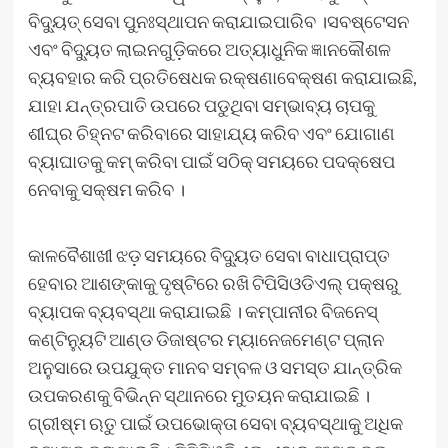
ବିଦ୍ୟୁତ୍ ସେବା ପୁନଃସ୍ଥାପନ କରାଯାଇପାରିବ ।ସବଷ୍ଟେସନ
ଏବଂ ବିଦ୍ୟୁତ ଲାଇନଗୁଡ଼ିକରେ ଅତ୍ୟାଧୁନିକ ଜ୍ଞାନକୌଶଳ
ବ୍ୟବହାର କରି ପ୍ରତିଷେଧକ ରକ୍ଷଣାବେକ୍ଷଣ କରାଯାଇଛି,
ଯାହା ଯନ୍ତ୍ରପାତି ଉପରେ ପଡୁଥିବା ସମ୍ଭାବ୍ୟ ଚାପକୁ
ଶୀଘ୍ର ଚିହ୍ନଟ କରିବାରେ ସାହାଯ୍ୟ କରିବ ଏବଂ ଯୋଗାଣ
ବ୍ୟାଘାତକୁ କମ୍ କରିବା ପାଇଁ ସଠିକ୍ ସମୟରେ ପଦକ୍ଷେପ
ନେବାକୁ ସକ୍ଷମ କରିବ ।
କାଳବୈଶାଖୀ ଝଡ଼ ସମୟରେ ବିଦ୍ୟୁତ ସେବା ବାଧାପ୍ରାପ୍ତ
ହେବାର ଆଶଙ୍କାକୁ ଦୃଷ୍ଟିରେ ରଖି ଟିପିସିଓଡିଏଲ୍ ପକ୍ଷରୁ
ବ୍ୟାପକ ବ୍ୟବସ୍ଥା କରାଯାଇଛି । କମ୍ପାନୀର ବିଜନେସ୍
କଣ୍ଟିନ୍ୟୁଟି ଆଣ୍ଡ ଡିଜାଷ୍ଟର ମ୍ୟାନେଜମେଣ୍ଟ ପ୍ଲାନ
ଅନୁସାରେ ଉପଯୁକ୍ତ ମାନବ ସମ୍ବଳ ଓ ସମସ୍ତ ଯାନ୍ତ୍ରିକ
ଉପକରଣକୁ ବିଭିନ୍ନ ସ୍ଥାନରେ ମୁତୟନ କରାଯାଇଛି ।
ଗ୍ରୀଷ୍ମ ଋତୁ ପାଇଁ ଉପଭୋକ୍ତା ସେବା ବ୍ୟବସ୍ଥାକୁ ଅଧିକ