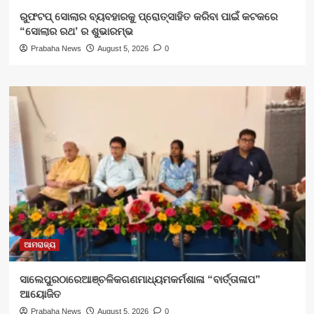
ରୁଫଟପ୍ ସୋଲାର ବ୍ୟବହାରକୁ ପ୍ରୋତ୍ସାହିତ କରିବା ପାଇଁ କଟକରେ
“ସୋଲାର ରଥ’ ର ଶୁଭାରମ୍ଭ
Prabaha News
August 5, 2026
0
ଆମରାଜ୍ୟ
ସାଲେପୁରଠାରେଆଞ୍ଚଳିକଗଣମାଧ୍ୟମକର୍ମଶାଳା “ବାର୍ତ୍ତାଳାପ”
ଆୟୋଜିତ
Prabaha News
August 5, 2026
0