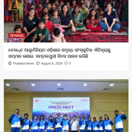
ଆମରାଜ୍ୟ
ବେଦାନ୍ତ ଆଲୁମିନିୟମ ଓଡ଼ିଶାର ସମୃଦ୍ଧ ସାଂସ୍କୃତିକ ଐତିହ୍ୟକୁ
ସମ୍ମାନ ଜଣାଇ ସମ୍ବଲପୁରୀ ଦିବସ ପାଳନ କରିଛି
Prabaha News
August 6, 2026
0