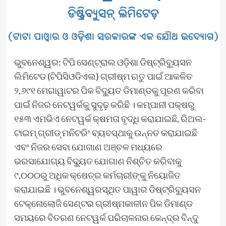
ଭୁବନେଶ୍ୱର: ଟିପି ସେଣ୍ଟ୍ରାଲ ଓଡ଼ିଶା ଡିଷ୍ଟ୍ରିବ୍ୟୁସନ
ଲିମିଟେଡ (ଟିପିସିଓଡିଏଲ) ଗ୍ରୀଷ୍ମ ଋତୁ ପାଇଁ ଆକଳିତ
୨,୬୯୧ ମେଗାୱାଟର ପିକ ବିଦ୍ୟୁତ ଡିମାଣ୍ଡକୁ ପୂରଣ କରିବା
ପାଇଁ ନିଜର ନେଟୱର୍କକୁ ସୁଦୃଢ଼ କରିଛି । କମ୍ପାନୀ ପକ୍ଷରୁ
୧୫୩ ଏମଭିଏ ନେଟୱର୍କ କ୍ଷମତା ବୃଦ୍ଧି କରାଯାଇଛି, ରିଅଲ-
ଟାଇମ୍ ଗ୍ରୀଡ୍ ମନିଟରିଂ ବ୍ୟବସ୍ଥାକୁ ଉନ୍ନତ କରାଯାଇଛି
ଏବଂ ନିଜର ସେବା ଯୋଗାଣ ଅଞ୍ଚଳ ମଧ୍ୟରେ
ଭରସାଯୋଗ୍ୟ ବିଦ୍ୟୁତ ଯୋଗାଣ ନିଶ୍ଚିତ କରିବାକୁ
୯,୦୦୦ରୁ ଅଧିକ କ୍ଷେତ୍ର କର୍ମଚାରୀଙ୍କୁ ନିୟୋଜିତ
କରାଯାଇଛି । ଭୁବନେଶ୍ୱରସ୍ଥିତ ପାୱାର ଡିଷ୍ଟ୍ରିବ୍ୟୁସନ
ଟେକ୍ନୋଲୋଜି ସେଣ୍ଟର ଗ୍ରୀଷ୍ମକାଳୀନ ପିକ ଡିମାଣ୍ଡ
ସମୟରେ ବିତରଣ ନେଟୱର୍କ ପରିଚାଳନାର କେନ୍ଦ୍ର ବିନ୍ଦୁ