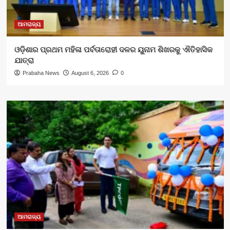
ଆମରାଜ୍ୟ
ଓଡ଼ିଶାର ପ୍ରଥମ ମହିଳା ପର୍ବତାରୋହୀ ଦଳର ୟୁନାମ ଶିଖରକୁ ଐତିହାସିକ
ଯାତ୍ରା
Prabaha News
August 6, 2026
0
ଆମରାଜ୍ୟ