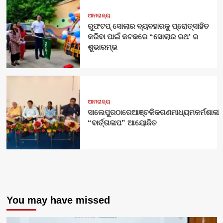
ଆମରାଜ୍ୟ
ରୁଫଟପ୍ ସୋଲାର ବ୍ୟବହାରକୁ ପ୍ରୋତ୍ସାହିତ
କରିବା ପାଇଁ କଟକରେ “ସୋଲାର ରଥ’ ର
ଶୁଭାରମ୍ଭ
ଆମରାଜ୍ୟ
ସାଲେପୁରଠାରେଆଞ୍ଚଳିକଗଣମାଧ୍ୟମକର୍ମଶାଳା
“ବାର୍ତ୍ତାଳାପ” ଆୟୋଜିତ
You may have missed