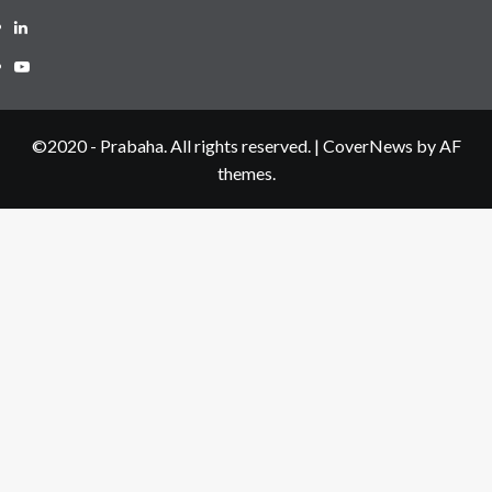
LinkedIN
Youtube
©2020 - Prabaha. All rights reserved.
|
CoverNews
by AF
themes.