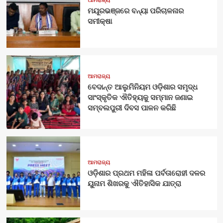
ଆମରାଜ୍ୟ
ମୟୂରଭଞ୍ଜରେ ବନ୍ୟା ପରିଚାଳନାର
ସମୀକ୍ଷା
ଆମରାଜ୍ୟ
ବେଦାନ୍ତ ଆଲୁମିନିୟମ ଓଡ଼ିଶାର ସମୃଦ୍ଧ
ସାଂସ୍କୃତିକ ଐତିହ୍ୟକୁ ସମ୍ମାନ ଜଣାଇ
ସମ୍ବଲପୁରୀ ଦିବସ ପାଳନ କରିଛି
ଆମରାଜ୍ୟ
ଓଡ଼ିଶାର ପ୍ରଥମ ମହିଳା ପର୍ବତାରୋହୀ ଦଳର
ୟୁନାମ ଶିଖରକୁ ଐତିହାସିକ ଯାତ୍ରା