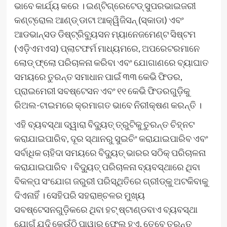
ଭାବେ କାର୍ଯ୍ୟ କରେ । ଇଣ୍ଟିଗ୍ରେଟେଡ୍ ସୁପରଭାଇଜରୀ
କଣ୍ଟ୍ରୋଲ ଆଣ୍ଡ୍ ଡାଟା ଆକ୍ୱିଜିସନ୍ (ସ୍କାଡା) ଏବଂ
ଆଡଭାନ୍ସଡ ଡିଷ୍ଟ୍ରିବ୍ୟୁସନ ମ୍ୟାନେଜମେଣ୍ଟ ସିଷ୍ଟମ
(ଏଡ଼ିଏମଏସ) ପ୍ଲାଟଫର୍ମ ମାଧ୍ୟମରେ, ଅପରେଟରମାନେ
ଲୋଡ୍ ଫ୍ଲୋ ପରିଚାଳନା କରିବା ଏବଂ ଯୋଗାଣରେ ବ୍ୟାଘାତ
ସମୟରେ ତୁରନ୍ତ ସମାଧାନ ପାଇଁ ୩୩ କେଭି ଫିଡର,
ପ୍ରାଇମେରୀ ସବଷ୍ଟେସନ ଏବଂ ୧୧ କେଭି ଫିଡରଗୁଡ଼ିକୁ
ରିଅଲ-ଟାଇମରେ କ୍ରମାଗତ ଭାବେ ନିରୀକ୍ଷଣ କରନ୍ତି ।
ଏହି ବ୍ୟବସ୍ଥା ଦ୍ୱାରା ବିଦ୍ୟୁତ୍ ତ୍ରୁଟିକୁ ତୁରନ୍ତ ଚିହ୍ନଟ
କରାଯାଇପାରିବ, ଦୂର ସ୍ଥାନରୁ ସୁଇଚିଂ କରାଯାଇପାରିବ ଏବଂ
ସର୍ବାଧିକ ଚାହିଦା ସମୟରେ ବିଦ୍ୟୁତ୍ ଭାରର ସଠିକ୍ ପରିଚାଳନା
କରାଯାଇପାରିବ । ବିଦ୍ୟୁତ୍ ପରିଚାଳନା ବ୍ୟବସ୍ଥାରେ ଥିବା
ବିକଳ୍ପ ସଂଯୋଗ ଜରୁରୀ ପରିସ୍ଥିତିରେ ଗ୍ରୀଡ୍‌କୁ ଅଟକିବାକୁ
ଦିଏନାହିଁ । ସେହିପରି ସହରାଞ୍ଚଳର ମୁଖ୍ୟ
ସବଷ୍ଟେସନଗୁଡ଼ିକରେ ଥିବା ହଟ୍ ଷ୍ଟାଣ୍ଡବାଏ ବ୍ୟବସ୍ଥା
ଯୋଗୁଁ ଯଦି କେଉଁଠି ପାୱାର ଫେଲ୍ ହୁଏ, ତେବେ ତୁରନ୍ତ