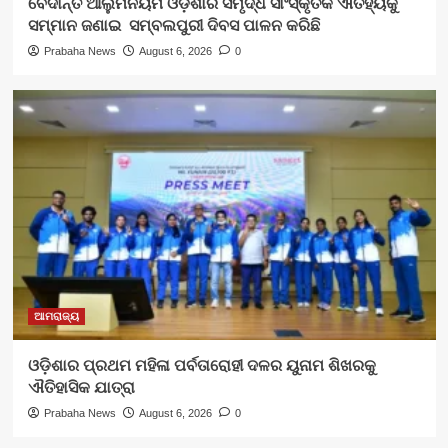
ବେଦାନ୍ତ ଆଲୁମିନିୟମ ଓଡ଼ିଶାର ସମୃଦ୍ଧ ସାଂସ୍କୃତିକ ଐତିହ୍ୟକୁ
ସମ୍ମାନ ଜଣାଇ ସମ୍ବଲପୁରୀ ଦିବସ ପାଳନ କରିଛି
Prabaha News
August 6, 2026
0
ଆମରାଜ୍ୟ
ଓଡ଼ିଶାର ପ୍ରଥମ ମହିଳା ପର୍ବତାରୋହୀ ଦଳର ୟୁନାମ ଶିଖରକୁ
ଐତିହାସିକ ଯାତ୍ରା
Prabaha News
August 6, 2026
0