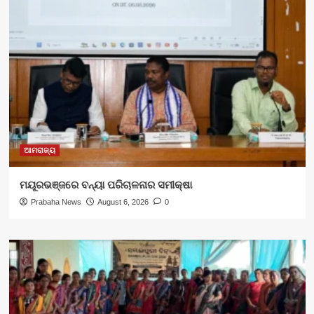
ଆମରାଜ୍ୟ
ମୟୂରଭଞ୍ଜରେ ବନ୍ୟା ପରିଚାଳନାର ସମୀକ୍ଷା
Prabaha News
August 6, 2026
0