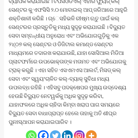
ବ୍ୟାପକ କରାଯାଇଛି । ଟିପିସିଓଡିଏଲ୍ ଏହାର ଫ୍ୟୁଜ୍ କଲ୍
ସେଣ୍ଟର କୁ ଏଫସିସି ୨.୦ ମୋବାଇଲ୍ ଆପ୍ ଜରିଆରେ ଆହୁରି
ଶକ୍ତିଶାଳୀ କରିଛି । ଗ୍େସହିଭଳି ରୀଷ୍ମ ଋତୁ ପାଇଁ କଲ୍
ସେଣ୍ଟରର ପ୍ରସ୍ତୁତିକୁ ମଧ୍ୟ ସୁଦୃଢ଼ କରାଯାଇଛି । ବିଦ୍ୟୁତ
ସେବା ସମ୍ବନ୍ଧୀୟ ଅନୁରୋଧ ଏବଂ ଅଭିଯୋଗଗୁଡ଼ିକୁ ଏକ
୨୪୍ଠ୭ କଲ୍ ସେଣ୍ଟର ଓ ଡିଜିଟାଲ କମାଣ୍ଡ ସେଣ୍ଟର
ମାଧ୍ୟମରେ ତଦାରଖ କରାଯାଉଛି, ଯାହା ସୋସିଆଲ ମିଡିଆ
ପ୍ଲାଟଫର୍ମରେ ଉପଭୋକ୍ତାଙ୍କ ମତାମତ ଏବଂ ଅଭିଯୋଗକୁ
ଟ୍ରାକ୍ କରୁଛି । ଏହା ସହିତ ଏସଏମଏସ ଆଲର୍ଟ, ମିସଡ୍ କଲ୍
ସେବା ଏବଂ ସ୍ୱୟଂଚାଳିତ କଲ୍‌-ବ୍ୟାକ୍ ସୁବିଧା ମଧ୍ୟ
ଉପଲବ୍ଧ ରହିଛି । ଏହିସବୁ ପଦକ୍ଷେପର ମୁଖ୍ୟ ଉଦ୍ଦେଶ୍ୟ
ହେଉଛି ବିଦ୍ୟୁତ ନେଟୱର୍କକୁ ଅଧିକ ସୁଦୃଢ଼ କରିବା,
ଯାହାଫଳରେ ଅଧିକ ଚାହିଦା କିମ୍ବା ଖରାପ ପାଗ ସମୟରେ
ବିଦ୍ୟୁତ ସେବା ବାଧାପ୍ରାପ୍ତ ହେଲେ ତାହାକୁ ଅତି ଶୀଘ୍ର
ପୁନଃସ୍ଥାପନ କରାଯାଇପାରିବ ।