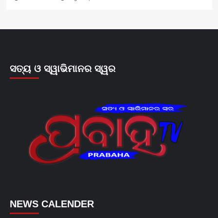
ସତ୍ୟ ଓ ସ୍ୱାଭିମାନର ସ୍ୱର
NEWS CALENDER