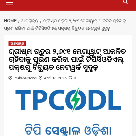
Menu
HOME
ଆମରାଜ୍ୟ
ଗ୍ରୀଷ୍ମ ଋତୁର ୨,୬୯୧ ମେଗାୱାଟ୍ ଆକଳିତ ଚାହିଦାକୁ
ପୂରଣ କରିବା ପାଇଁ ଟିପିସିଓଡିଏଲ୍ ପକ୍ଷରୁ ବିଦ୍ୟୁତ ନେଟୱର୍କ ସୁଦୃଢ଼
ଆମରାଜ୍ୟ
ଗ୍ରୀଷ୍ମ ଋତୁର ୨,୬୯୧ ମେଗାୱାଟ୍ ଆକଳିତ
ଚାହିଦାକୁ ପୂରଣ କରିବା ପାଇଁ ଟିପିସିଓଡିଏଲ୍
ପକ୍ଷରୁ ବିଦ୍ୟୁତ ନେଟୱର୍କ ସୁଦୃଢ଼
Prabaha News
April 13, 2026
0