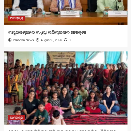
ଆମରାଜ୍ୟ
ମୟୂରଭଞ୍ଜରେ ବନ୍ୟା ପରିଚାଳନାର ସମୀକ୍ଷା
Prabaha News
August 6, 2026
0
ଆମରାଜ୍ୟ