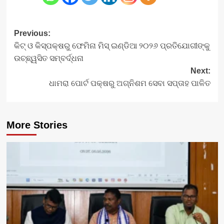
Post
Previous:
କିଟ୍‍ ଓ କିସ୍‍ପକ୍ଷରୁ ଫେମିନା ମିସ୍ ଇଣ୍ଡିଆ ୨୦୨୬ ପ୍ରତିଯୋଗୀଙ୍କୁ
navigation
ଉଚ୍ଛ୍ୱସିତ ସମ୍ବର୍ଦ୍ଧନା
Next:
ଧାମରା ପୋର୍ଟ ପକ୍ଷରୁ ଅଗ୍ନିଶମ ସେବା ସପ୍ତାହ ପାଳିତ
More Stories