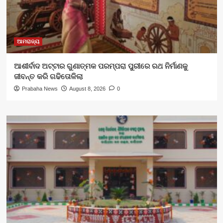
ଆମରାଜ୍ୟ
ଆଶୀର୍ବାଦ ଅଟ୍ଟାର ଗୁଣାତ୍ମକ ପରମ୍ପରା ପୁରୀରେ ରଥ ନିର୍ମାଣକୁ
ଜୀବନ୍ତ କରି ଗଢିତୋଳିଲା
Prabaha News
August 8, 2026
0