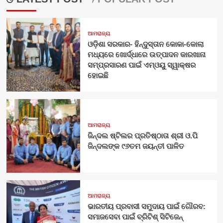
ଆମରାଜ୍ୟ
ଓଡ଼ିଶା ସରକାର- ହିନ୍ଦୁସ୍ତାନ କୋକା-କୋଲା
ମଧ୍ୟରେ ଖୋର୍ଦ୍ଧାରେ ଉତ୍ପାଦନ କାରଖାନା
ସମ୍ପ୍ରସାରଣ ପାଇଁ ଏମ୍‌ଓୟୁ ସ୍ୱାକ୍ଷର
ହୋଇଛି
ଆମରାଜ୍ୟ
ଜିନ୍ଦଲ ଷ୍ଟିଲର ପ୍ରତିଷ୍ଠାତା ଶ୍ରୀ ଓ.ପି
ଜିନ୍ଦଲଙ୍କ ୯୬ତମ ଜୟନ୍ତୀ ପାଳିତ
ଆମରାଜ୍ୟ
ଭାରତୀୟ ପ୍ରବାସୀ ସମୁଦାୟ ପାଇଁ ଗୌରବ:
ସମାଜସେବା ପାଇଁ ବ୍ରିଟିଶ୍ ସିଟିଜେନ୍