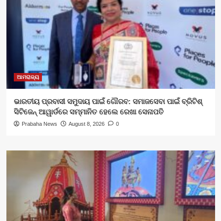
ଆମରାଜ୍ୟ
ଭାରତୀୟ ପ୍ରବାସୀ ସମୁଦାୟ ପାଇଁ ଗୌରବ: ସମାଜସେବା ପାଇଁ ବ୍ରିଟିଶ୍
ସିଟିଜେନ୍ ଆୱାର୍ଡରେ ସମ୍ମାନିତ ହେଲେ ରେଖା ସେନାପତି
Prabaha News
August 8, 2026
0