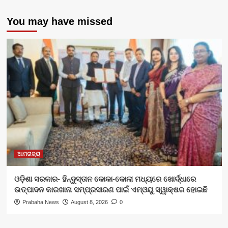
You may have missed
ଆମରାଜ୍ୟ
ଓଡ଼ିଶା ସରକାର- ହିନ୍ଦୁସ୍ତାନ କୋକା-କୋଲା ମଧ୍ୟରେ ଖୋର୍ଦ୍ଧାରେ
ଉତ୍ପାଦନ କାରଖାନା ସମ୍ପ୍ରସାରଣ ପାଇଁ ଏମ୍‌ଓୟୁ ସ୍ୱାକ୍ଷର ହୋଇଛି
Prabaha News
August 8, 2026
0