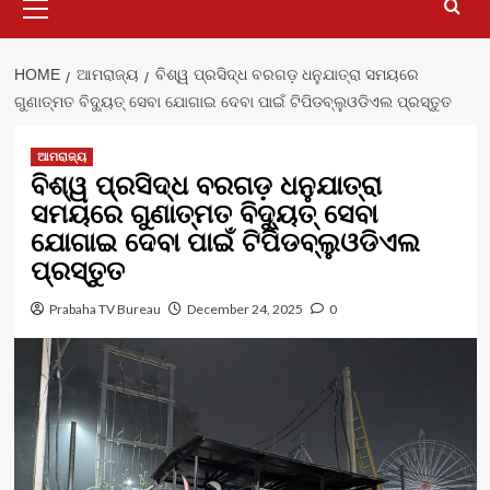
Menu
HOME
ଆମରାଜ୍ୟ
ବିଶ୍ୱ ପ୍ରସିଦ୍ଧ ବରଗଡ଼ ଧନୁଯାତ୍ରା ସମୟରେ
ଗୁଣାତ୍ମତ ବିଦ୍ୟୁତ୍ ସେବା ଯୋଗାଇ ଦେବା ପାଇଁ ଟିପିଡବ୍ଲୁଓଡିଏଲ ପ୍ରସ୍ତୁତ
ଆମରାଜ୍ୟ
ବିଶ୍ୱ ପ୍ରସିଦ୍ଧ ବରଗଡ଼ ଧନୁଯାତ୍ରା
ସମୟରେ ଗୁଣାତ୍ମତ ବିଦ୍ୟୁତ୍ ସେବା
ଯୋଗାଇ ଦେବା ପାଇଁ ଟିପିଡବ୍ଲୁଓଡିଏଲ
ପ୍ରସ୍ତୁତ
Prabaha TV Bureau
December 24, 2025
0