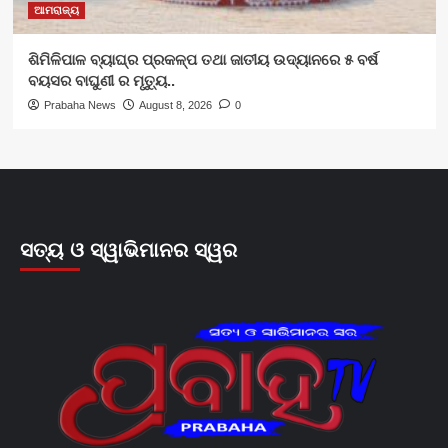
ଆମରାଜ୍ୟ
ଶିମିଳିପାଳ ବ୍ୟାଘ୍ର ପ୍ରକଳ୍ପ ତଥା ଜାତୀୟ ଉଦ୍ୟାନରେ ୫ ବର୍ଷ
ବୟସର ବାଘୁଣୀ ର ମୃତ୍ୟୁ..
Prabaha News
August 8, 2026
0
ସତ୍ୟ ଓ ସ୍ୱାଭିମାନର ସ୍ୱର