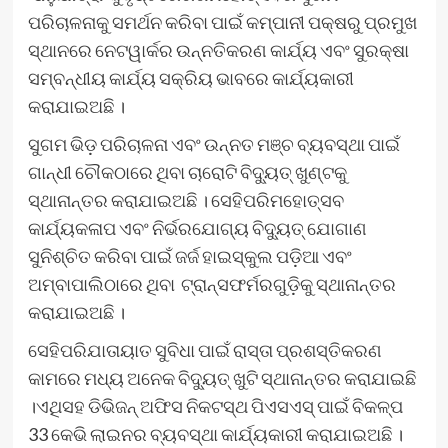
ପରିଚାଳନାକୁ ସମର୍ଥନ କରିବା ପାଇଁ କମ୍ପାନୀ ପକ୍ଷରୁ ପ୍ରମୁଖ
ସ୍ଥାନରେ ନେଟୱାର୍କର ଉନ୍ନତିକରଣ କାର୍ଯ୍ୟ ଏବଂ ସୁରକ୍ଷା
ସମ୍ବନ୍ଧୀୟ କାର୍ଯ୍ୟ ସକ୍ରିୟ ଭାବରେ କାର୍ଯ୍ୟକାରୀ
କରାଯାଇଅଛି ।
ସୁଗମ ଭିଡ଼ ପରିଚାଳନା ଏବଂ ଉନ୍ନତ ମଞ୍ଚ ବ୍ୟବସ୍ଥା ପାଇଁ
ଗାନ୍ଧୀ ଚୌକଠାରେ ଥିବା ଚାରୋଟି ବିଦ୍ୟୁତ୍ ଖୁଣ୍ଟକୁ
ସ୍ଥାନାନ୍ତର କରାଯାଇଅଛି । ସେହିପରିମହୋତ୍ସବ
କାର୍ଯ୍ୟକଳାପ ଏବଂ ନିର୍ଭରଯୋଗ୍ୟ ବିଦ୍ୟୁତ୍ ଯୋଗାଣ
ସୁନିଶ୍ଚିତ କରିବା ପାଇଁ ଜର୍ଜ ହାଇସ୍କୁଲ ପଡ଼ିଆ ଏବଂ
ଅମ୍ବାପାଲିଠାରେ ଥିବା ଟ୍ରାନ୍ସଫର୍ମରଗୁଡ଼ିକୁ ସ୍ଥାନାନ୍ତର
କରାଯାଇଅଛି ।
ସେହିପରିଯାତାୟାତ ସୁବିଧା ପାଇଁ ରାସ୍ତା ପ୍ରଶସ୍ତିକରଣ
କାମରେ ମଧ୍ୟ ଅନେକ ବିଦ୍ୟୁତ୍ ଖୁଟି ସ୍ଥାନାନ୍ତର କରାଯାଇଛି
।ଏଥିସହ ଡିଭିଜନ୍ ଅଫିସ ନିକଟସ୍ଥ ପିଏସଏସ୍ ପାଇଁ ବିକଳ୍ପ
33 କେଭି ଲାଇନର ବ୍ୟବସ୍ଥା କାର୍ଯ୍ୟକାରୀ କରାଯାଇଅଛି ।