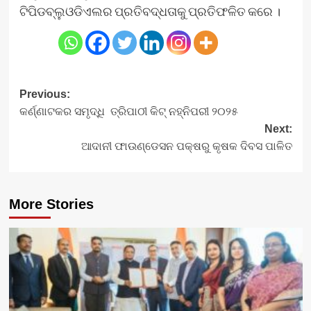
ଟିପିଡବ୍ଲୁଓଡିଏଲର ପ୍ରତିବଦ୍ଧତାକୁ ପ୍ରତିଫଳିତ କରେ ।
Post
Previous:
କର୍ଣ୍ଣାଟକର ସମୃଦ୍ଧି ତ୍ରିପାଠୀ କିଟ୍ ନହ୍ନିପରୀ ୨୦୨୫
navigation
Next:
ଆଦାନୀ ଫାଉଣ୍ଡେସନ ପକ୍ଷରୁ କୃଷକ ଦିବସ ପାଳିତ
More Stories