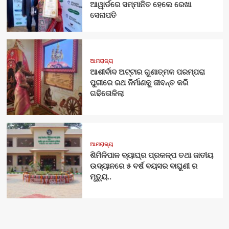
ଆୱାର୍ଡରେ ସମ୍ମାନିତ ହେଲେ ରେଖା
ସେନାପତି
ଆମରାଜ୍ୟ
ଆଶୀର୍ବାଦ ଅଟ୍ଟାର ଗୁଣାତ୍ମକ ପରମ୍ପରା
ପୁରୀରେ ରଥ ନିର୍ମାଣକୁ ଜୀବନ୍ତ କରି
ଗଢିତୋଳିଲା
ଆମରାଜ୍ୟ
ଶିମିଳିପାଳ ବ୍ୟାଘ୍ର ପ୍ରକଳ୍ପ ତଥା ଜାତୀୟ
ଉଦ୍ୟାନରେ ୫ ବର୍ଷ ବୟସର ବାଘୁଣୀ ର
ମୃତ୍ୟୁ..