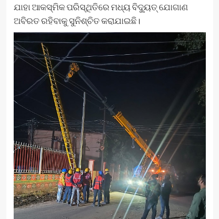
ଯାହା ଆକସ୍ମିକ ପରିସ୍ଥିତିରେ ମଧ୍ୟ ବିଦ୍ୟୁତ୍ ଯୋଗାଣ
ଅବିରତ ରହିବାକୁ ସୁନିଶ୍ଚିତ କରାଯାଇଛି।