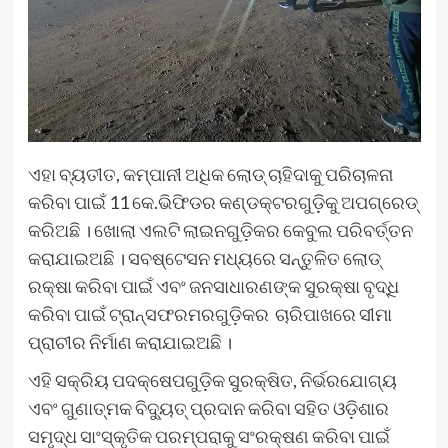
ଏହା ବ୍ୟତୀତ, କମ୍ପାନୀ ଅଧିକ ଲୋଡ୍ ଚାହିଦାକୁ ପରିଚାଳନା
କରିବା ପାଇଁ 11 କେ.ଭିଫିଡର କଣ୍ଡକ୍ଟରଗୁଡ଼ିକୁ ଅପଗ୍ରେଡ୍
କରିଅଛି । ଖୋଲା ଏଲଟି ଲାଇନଗୁଡ଼ିକର କେବୁଲ ପରିବର୍ତ୍ତନ
କରାଯାଇଅଛି । ସବଷ୍ଟେସନ ମଧ୍ୟରେ ସନ୍ତୁଳିତ ଲୋଡ୍
ରକ୍ଷା କରିବା ପାଇଁ ଏବଂ ଜନସାଧାରଣଙ୍କ ସୁରକ୍ଷା ବୃଦ୍ଧି
କରିବା ପାଇଁ ଟ୍ରାନ୍ସଫରମରଗୁଡ଼ିକର ଚାରିପାଖରେ ସୀମା
ପ୍ରାଚୀର ନିର୍ମାଣ କରାଯାଇଅଛି ।
ଏହି ସକ୍ରିୟ ପଦକ୍ଷେପଗୁଡ଼ିକ ସୁରକ୍ଷିତ, ନିର୍ଭରଯୋଗ୍ୟ
ଏବଂ ଗୁଣାତ୍ମକ ବିଦ୍ୟୁତ୍ ପ୍ରଦାନ କରିବା ସହିତ ଓଡ଼ିଶାର
ସମୃଦ୍ଧ ସାଂସ୍କୃତିକ ପରମ୍ପରାକୁ ସଂରକ୍ଷଣ କରିବା ପାଇଁ