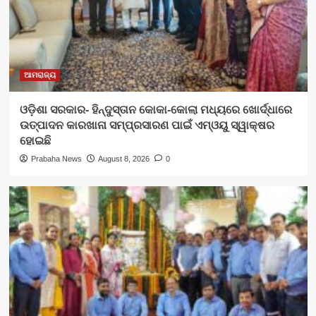
ଆମରାଜ୍ୟ
ଓଡ଼ିଶା ସରକାର- ହିନ୍ଦୁସ୍ତାନ କୋକା-କୋଲା ମଧ୍ୟରେ ଖୋର୍ଦ୍ଧାରେ
ଉତ୍ପାଦନ କାରଖାନା ସମ୍ପ୍ରସାରଣ ପାଇଁ ଏମ୍‌ଓୟୁ ସ୍ୱାକ୍ଷର
ହୋଇଛି
Prabaha News
August 8, 2026
0