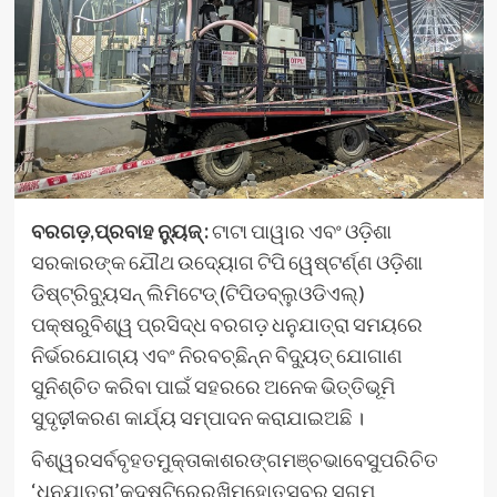
ବରଗଡ଼,ପ୍ରବାହ ନ୍ୟୁଜ୍ :
ଟାଟା ପାୱାର ଏବଂ ଓଡ଼ିଶା
ସରକାରଙ୍କ ଯୌଥ ଉଦ୍ୟୋଗ ଟିପି ୱେଷ୍ଟର୍ଣ୍ଣ ଓଡ଼ିଶା
ଡିଷ୍ଟ୍ରିବ୍ୟୁସନ୍ ଲିମିଟେଡ୍ (ଟିପିଡବ୍ଲୁଓଡିଏଲ୍)
ପକ୍ଷରୁବିଶ୍ୱ ପ୍ରସିଦ୍ଧ ବରଗଡ଼ ଧନୁଯାତ୍ରା ସମୟରେ
ନିର୍ଭରଯୋଗ୍ୟ ଏବଂ ନିରବଚ୍ଛିନ୍ନ ବିଦ୍ୟୁତ୍ ଯୋଗାଣ
ସୁନିଶ୍ଚିତ କରିବା ପାଇଁ ସହରରେ ଅନେକ ଭିତ୍ତିଭୂମି
ସୁଦୃଢ଼ୀକରଣ କାର୍ଯ୍ୟ ସମ୍ପାଦନ କରାଯାଇଅଛି ।
ବିଶ୍ୱରସର୍ବବୃହତମୁକ୍ତାକାଶରଙ୍ଗମଞ୍ଚଭାବେସୁପରିଚିତ
‘ଧନୁଯାତ୍ରା’କୁଦୃଷ୍ଟିରେରଖିମହୋତ୍ସବର ସୁଗମ