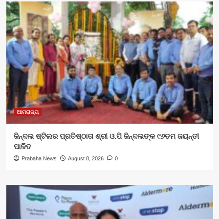
ଆମରାଜ୍ୟ
ଜିନ୍ଦଲ ଷ୍ଟିଲର ପ୍ରତିଷ୍ଠାତା ଶ୍ରୀ ଓ.ପି ଜିନ୍ଦଲଙ୍କ ୯୬ତମ ଜୟନ୍ତୀ
ପାଳିତ
Prabaha News
August 8, 2026
0