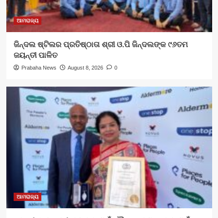
ଆମରାଜ୍ୟ
ଜିନ୍ଦଲ ଷ୍ଟିଲର ପ୍ରତିଷ୍ଠାତା ଶ୍ରୀ ଓ.ପି ଜିନ୍ଦଲଙ୍କ ୯୬ତମ
ଜୟନ୍ତୀ ପାଳିତ
Prabaha News
August 8, 2026
0
ଆମରାଜ୍ୟ