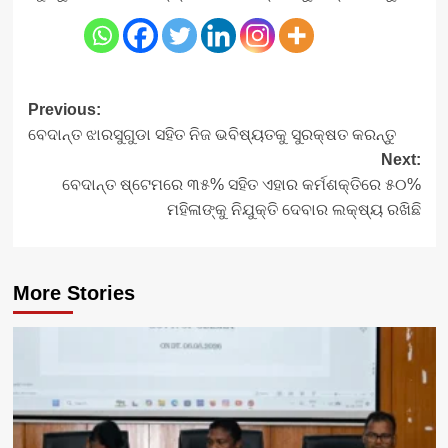
Post
Previous:
ବେଦାନ୍ତ ଝାରସୁଗୁଡା ସହିତ ନିଜ ଭବିଷ୍ୟତକୁ ସୁରକ୍ଷତ କରନ୍ତୁ
navigation
Next:
ବେଦାନ୍ତ ଷ୍ଟେମରେ ୩୫% ସହିତ ଏହାର କର୍ମଶକ୍ତିରେ ୫୦%
ମହିଳାଙ୍କୁ ନିଯୁକ୍ତି ଦେବାର ଲକ୍ଷ୍ୟ ରଖିଛି
More Stories