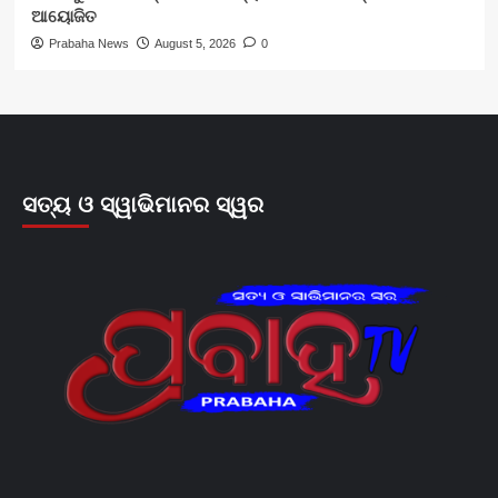
ଆୟୋଜିତ
Prabaha News
August 5, 2026
0
ସତ୍ୟ ଓ ସ୍ୱାଭିମାନର ସ୍ୱର