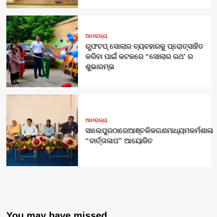
ଆମରାଜ୍ୟ
ରୁଫଟପ୍ ସୋଲାର ବ୍ୟବହାରକୁ ପ୍ରୋତ୍ସାହିତ
କରିବା ପାଇଁ କଟକରେ “ସୋଲାର ରଥ’ ର
ଶୁଭାରମ୍ଭ
ଆମରାଜ୍ୟ
ସାଲେପୁରଠାରେଆଞ୍ଚଳିକଗଣମାଧ୍ୟମକର୍ମଶାଳା
“ବାର୍ତ୍ତାଳାପ” ଆୟୋଜିତ
You may have missed