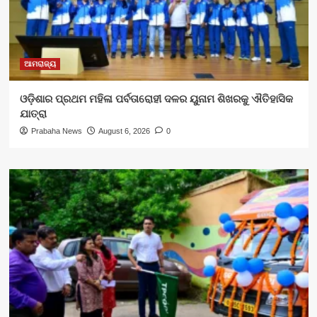
ଆମରାଜ୍ୟ
ଓଡ଼ିଶାର ପ୍ରଥମ ମହିଳା ପର୍ବତାରୋହୀ ଦଳର ୟୁନାମ ଶିଖରକୁ ଐତିହାସିକ
ଯାତ୍ରା
Prabaha News
August 6, 2026
0