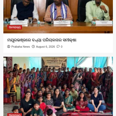
ଆମରାଜ୍ୟ
ମୟୂରଭଞ୍ଜରେ ବନ୍ୟା ପରିଚାଳନାର ସମୀକ୍ଷା
Prabaha News
August 6, 2026
0
ଆମରାଜ୍ୟ