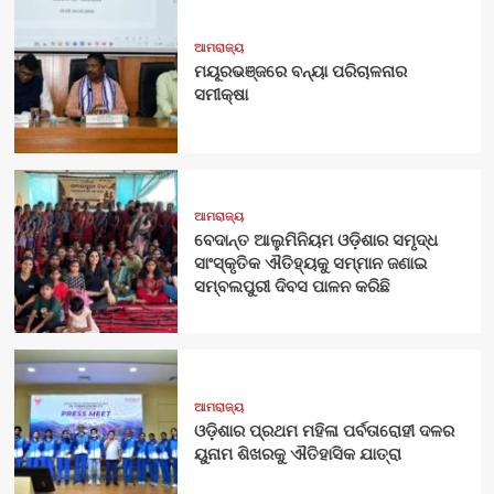
ଆମରାଜ୍ୟ
ମୟୂରଭଞ୍ଜରେ ବନ୍ୟା ପରିଚାଳନାର
ସମୀକ୍ଷା
ଆମରାଜ୍ୟ
ବେଦାନ୍ତ ଆଲୁମିନିୟମ ଓଡ଼ିଶାର ସମୃଦ୍ଧ
ସାଂସ୍କୃତିକ ଐତିହ୍ୟକୁ ସମ୍ମାନ ଜଣାଇ
ସମ୍ବଲପୁରୀ ଦିବସ ପାଳନ କରିଛି
ଆମରାଜ୍ୟ
ଓଡ଼ିଶାର ପ୍ରଥମ ମହିଳା ପର୍ବତାରୋହୀ ଦଳର
ୟୁନାମ ଶିଖରକୁ ଐତିହାସିକ ଯାତ୍ରା