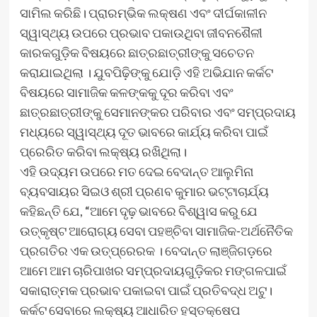
ସାମିଲ କରିଛି। ପ୍ରାରମ୍ଭିକ ଲକ୍ଷଣ ଏବଂ ଦୀର୍ଘକାଳୀନ
ସ୍ୱାସ୍ଥ୍ୟ ଉପରେ ପ୍ରଭାବ ପକାଉଥିବା ଜୀବନଶୈଳୀ
କାରକଗୁଡ଼ିକ ବିଷୟରେ ଛାତ୍ରଛାତ୍ରୀଙ୍କୁ ସଚେତନ
କରାଯାଇଥିଲା । ଯୁବପିଢ଼ିଙ୍କୁ ଯୋଡ଼ି ଏହି ଅଭିଯାନ କର୍କଟ
ବିଷୟରେ ସାମାଜିକ କଳଙ୍କକୁ ଦୂର କରିବା ଏବଂ
ଛାତ୍ରଛାତ୍ରୀଙ୍କୁ ସେମାନଙ୍କର ପରିବାର ଏବଂ ସମ୍ପ୍ରଦାୟ
ମଧ୍ୟରେ ସ୍ୱାସ୍ଥ୍ୟ ଦୂତ ଭାବରେ କାର୍ଯ୍ୟ କରିବା ପାଇଁ
ପ୍ରେରିତ କରିବା ଲକ୍ଷ୍ୟ ରଖିଥିଲା।
ଏହି ଉଦ୍ୟମ ଉପରେ ମତ ଦେଇ ବେଦାନ୍ତ ଆଲୁମିନା
ବ୍ୟବସାୟର ସିଇଓ ଶ୍ରୀ ପ୍ରଣବ କୁମାର ଭଟ୍ଟାଚାର୍ଯ୍ୟ
କହିଛନ୍ତି ଯେ, “ଆମେ ଦୃଢ଼ ଭାବରେ ବିଶ୍ୱାସ କରୁ ଯେ
ଉତ୍କୃଷ୍ଟ ଆରୋଗ୍ୟ ସେବା ପହଞ୍ଚିବା ସାମାଜିକ-ଅର୍ଥନୈତିକ
ପ୍ରଗତିର ଏକ ଉତ୍ପ୍ରେରକ । ବେଦାନ୍ତ ଲାଞ୍ଜିଗଡ଼ରେ
ଆମେ ଆମ ଚାରିପାଖର ସମ୍ପ୍ରଦାୟଗୁଡ଼ିକର ମଙ୍ଗଳପାଇଁ
ସକାରାତ୍ମକ ପ୍ରଭାବ ପକାଇବା ପାଇଁ ପ୍ରତିବଦ୍ଧ ଅଟୁ।
କର୍କଟ ସେବାରେ ଲକ୍ଷ୍ୟ ଆଧାରିତ ହସ୍ତକ୍ଷେପ