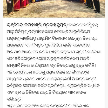
ଲାଞ୍ଜିଗଡ଼, କଳାହାଣ୍ଡି, ପ୍ରବାହ ନ୍ୟୁଜ୍ :
ଭାରତର ସର୍ବବୃହତ୍
ଆଲୁମିନିୟମ୍ ଉତ୍ପାଦନକାରୀ ବେଦାନ୍ତ ଆଲୁମିନିୟମ୍
ପକ୍ଷରୁ ଲାଞ୍ଜିଗଡ଼ ଆଲୁମିନା ବିଶୋଧନ କେନ୍ଦ୍ର ନିକଟସ୍ଥ
ଅଞ୍ଚଳରେ ଏକ ବିସ୍ତୃତ ଦୁଇ ଦିନିଆ କର୍କଟ ସଚେତନତା
ଅଭିଯାନ ଆୟୋଜନ କରିଛି। ଏହି ପଦକ୍ଷେପ ଗ୍ରାମୀଣ ଓଡ଼ିଶା
ଏବଂ ଛତିଶଗଡ଼ରେ ରୋଗୀ ଅନୁକୂଳ କର୍କଟ ସେବା ପ୍ରତି
କମ୍ପାନି ନିଜର ଦୀର୍ଘସ୍ଥାୟୀ ପ୍ରତିବଦ୍ଧତାକୁ ସୁଦୃଢ କରିଛି।
ଏହି ଉଦ୍ୟମରେ ୫୦୦ରୁ ଅଧିକ ଲୋକ ଯେଉଁମାନଙ୍କ
ମଧ୍ୟରେ ପ୍ରଥମ ଧାଡ଼ିର ଆରୋଗ୍ୟକର୍ମୀ ଓ ଛାତ୍ରଛାତ୍ରୀ
ରହିଥିଲେ ସେମାନେ କର୍କଟ ପ୍ରତିରୋଧ, ପ୍ରାରମ୍ଭିକ ସନ୍ଧାନ
ଏବଂ ସୁଲଭ ଚିକିତ୍ସା ପଦ୍ଧତି ବିଷୟରେ ଜ୍ଞାନ ହାସଲ
କରିଛନ୍ତି।
ଏହି ଅଭିଯାନର ଅଂଶ ଭାବେ କାଙ୍କେରୀ ଗାଆଁରେ ଏକ