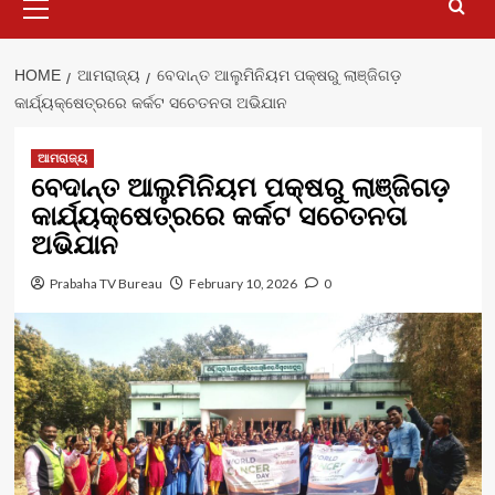
Menu
HOME
ଆମରାଜ୍ୟ
ବେଦାନ୍ତ ଆଲୁମିନିୟମ ପକ୍ଷରୁ ଲାଞ୍ଜିଗଡ଼
କାର୍ଯ୍ୟକ୍ଷେତ୍ରରେ କର୍କଟ ସଚେତନତା ଅଭିଯାନ
ଆମରାଜ୍ୟ
ବେଦାନ୍ତ ଆଲୁମିନିୟମ ପକ୍ଷରୁ ଲାଞ୍ଜିଗଡ଼
କାର୍ଯ୍ୟକ୍ଷେତ୍ରରେ କର୍କଟ ସଚେତନତା
ଅଭିଯାନ
Prabaha TV Bureau
February 10, 2026
0