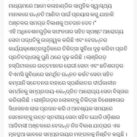
ମାଧ୍ୟମରେ ଆମେ କଳାହାଣ୍ଡିର ସାମୁହିକ ସ୍ୱାସ୍ଥ୍ୟ
ମାନକରେ ଉନ୍ନତି ଆଣିବା ପାଇଁ ପ୍ରୟାସ କରୁ ଯାହାକି
ଅଞ୍ଚଳର ସମଗ୍ର ବିକାଶକୁ ଅବଦାନ ଦେବ।”
ଏହି ଅଧିବେଶନଗୁଡ଼ିକ ସଫଳତାର ସହିତ ସ୍ପଷ୍ଟ ଆରୋଗ୍ୟ
ସେବା ପଦ୍ଧତିକୁ ଉଜ୍ଜ୍ୱଳ କରିଛି ଏବଂ ବେଦାନ୍ତର
କାର୍ଯ୍ୟକ୍ଷେତ୍ରଗୁଡ଼ିକରେ ଚିକିତ୍ସା ସୁବିଧା ଦୃଢ଼ କରିବା ପ୍ରତି
ପ୍ରତିବଦ୍ଧତାକୁ ପୁଣି ଥରେ ଦୃଢ଼ କରିଛି । ଲାଞ୍ଜିଗଡ଼
ହସ୍ପିଟାଲରେ ଉଚ୍ଚମାନର ରୋଗୀ ସେବା ଏବଂ ଛତିଶଗଡ଼ର
ବିଏମସି ସୁବିଧାରେ ସମର୍ଥିତ ଉନ୍ନତ କର୍କଟ ସେବା ସହିତ
କମ୍ପାନି ସଚେତନତା ବାହାରେ ସ୍ପର୍ଶକାତର ଦୀର୍ଘକାଳୀନ
ସମର୍ଥନକୁ ସମ୍ପ୍ରଦାୟ-କେନ୍ଦ୍ରିତ ଆରୋଗ୍ୟ ସେବା ବିସ୍ତାର
କରିଚାଲିଛି । ଲାଞ୍ଜିଗଡ଼ର ଲୋକଙ୍କୁ ଚିକିତ୍ସା ବିଶେଷଜ୍ଞତାର
ସିଧାସଳଖ ଲାଭ ପ୍ରଦାନ କରି ଓ ଆବଶ୍ୟକ ସମୟରେ
ସେମାନଙ୍କୁ ଉଚ୍ଚ ସ୍ତରୀୟ ସେବା ସହିତ ଯୋଡି ଓଡ଼ିଶାର
ଆଦିବାସୀ ଅଞ୍ଚଳରେ ବେଦାନ୍ତ ନିଜ ବିକାଶ ଯାତ୍ରାର ଏକ
ମୂଳଦୁଆ ଭାବରେ ସମ୍ପ୍ରଦାୟର ମଙ୍ଗଳକୁ ନିଶ୍ଚିତ କରୁଛି ।