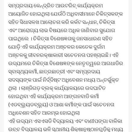
ସମ୍ପ୍ରଦାୟ କେନ୍ଦ୍ରିତ ଆଉଟରିଚ୍ କାର୍ଯ୍ୟକ୍ରମ
ଆୟୋଜିତ ହୋଇଥିଲା ଯେଉଁଠି ଅଧିବାସୀମାନେ ଚିକିତ୍ସକଙ୍କ
ସହିତ ସିଧାସଳଖ ଆଲୋଚନା କରି କର୍କଟ ସନ୍ଧାନ, ଚିକିତ୍ସା
ଏବଂ ଆରୋଗ୍ୟ ଲାଭ ବିଷୟରେ ଅଧିକ ଜାଣିବାର ସୁଯୋଗ
ପାଇଥିଲେ । ଚିକିତ୍ସା ବିଶେଷଜ୍ଞତାକୁ ଜନସାଧାରଣ ସହିତ
ଯୋଡ଼ି ଏହି କାର୍ଯ୍ୟକ୍ରମ ଅଞ୍ଚଳର କେତେକ ଦୁର୍ଗମ
ଅଞ୍ଚଳକୁ ଜୀବନରକ୍ଷାକାରୀ ସଚେତନତା ପହଞ୍ଚାଇଛି। ଏହି
ଉଦ୍ୟମରେ ଚିକିତ୍ସା ବିଶେଷଜ୍ଞଙ୍କ ନେତୃତ୍ୱରେ ଆଗଧାଡିର
ସ୍ବାସ୍ଥ୍ୟକର୍ମୀ, ଛାତ୍ରଛାତ୍ରୀ ଏବଂ ସମ୍ପ୍ରଦାୟ
ସଦସ୍ୟଙ୍କ ପାଇଁ ନିର୍ଦ୍ଦିଷ୍ଟ ଅଧିବେଶନ ମଧ୍ୟ ଅନ୍ତର୍ଭୁକ୍ତ
ଥିଲା । ଲାଞ୍ଜିଗଡ଼ ବ୍ଲକ୍ କାର୍ଯ୍ୟାଳୟରେ ଉଦଘାଟିତ
ହୋଇଥିବା ଏହି କାର୍ଯ୍ୟକ୍ରମ ଆଙ୍ଗନବାଡି କର୍ମୀ
(ଏଡବ୍ଲ୍ୟୁଡବ୍ଲ୍ୟୁ) ଓ ଆଶା କର୍ମୀଙ୍କ ପାଇଁ ସଚେତନତା
ଅଧିବେଶନ ସହିତ ଆରମ୍ଭ ହୋଇଥିଲା
ଏହି ଉଦ୍ୟମ ଏସଏସଡି ବିଦ୍ୟାଳୟ ଏବଂ ବାଣୀପଙ୍ଗା ବାଳିକା
ଉଚ୍ଚ ବିଦ୍ୟାଳୟ ଭଳି ସ୍ଥାନୀୟ ଶିକ୍ଷାନୁଷ୍ଠାନଗୁଡ଼ିକୁ ମଧ୍ୟ