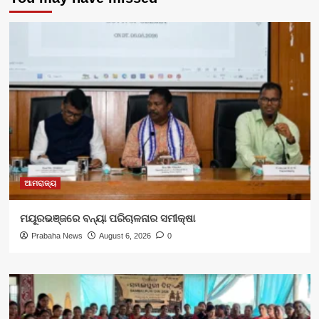
ଆମରାଜ୍ୟ
ମୟୂରଭଞ୍ଜରେ ବନ୍ୟା ପରିଚାଳନାର ସମୀକ୍ଷା
Prabaha News
August 6, 2026
0