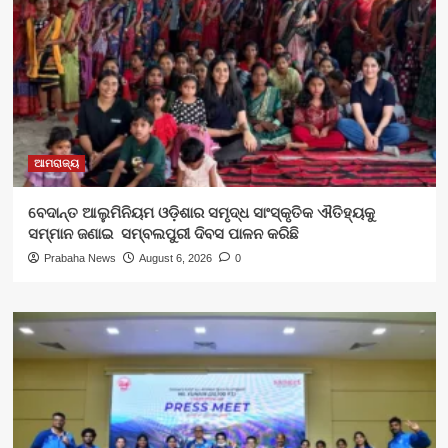
ଆମରାଜ୍ୟ
ବେଦାନ୍ତ ଆଲୁମିନିୟମ ଓଡ଼ିଶାର ସମୃଦ୍ଧ ସାଂସ୍କୃତିକ ଐତିହ୍ୟକୁ
ସମ୍ମାନ ଜଣାଇ ସମ୍ବଲପୁରୀ ଦିବସ ପାଳନ କରିଛି
Prabaha News
August 6, 2026
0