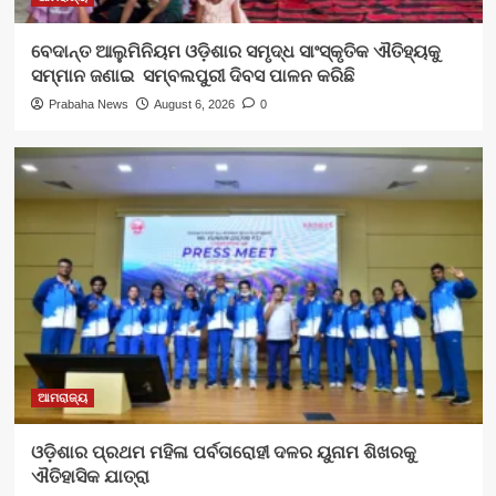
ବେଦାନ୍ତ ଆଲୁମିନିୟମ ଓଡ଼ିଶାର ସମୃଦ୍ଧ ସାଂସ୍କୃତିକ ଐତିହ୍ୟକୁ
ସମ୍ମାନ ଜଣାଇ ସମ୍ବଲପୁରୀ ଦିବସ ପାଳନ କରିଛି
Prabaha News
August 6, 2026
0
ଆମରାଜ୍ୟ
ଓଡ଼ିଶାର ପ୍ରଥମ ମହିଳା ପର୍ବତାରୋହୀ ଦଳର ୟୁନାମ ଶିଖରକୁ
ଐତିହାସିକ ଯାତ୍ରା