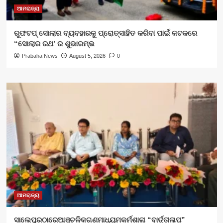
ଆମରାଜ୍ୟ
ରୁଫଟପ୍ ସୋଲାର ବ୍ୟବହାରକୁ ପ୍ରୋତ୍ସାହିତ କରିବା ପାଇଁ କଟକରେ
“ସୋଲାର ରଥ’ ର ଶୁଭାରମ୍ଭ
Prabaha News
August 5, 2026
0
ଆମରାଜ୍ୟ
ସାଲେପୁରଠାରେଆଞ୍ଚଳିକଗଣମାଧ୍ୟମକର୍ମଶାଳା “ବାର୍ତ୍ତାଳାପ”