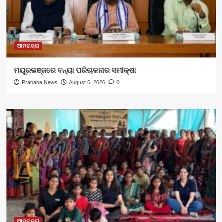
ଆମରାଜ୍ୟ
ମୟୂରଭଞ୍ଜରେ ବନ୍ୟା ପରିଚାଳନାର ସମୀକ୍ଷା
Prabaha News
August 6, 2026
0
ଆମରାଜ୍ୟ