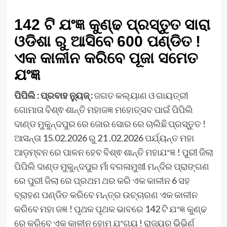
142 ଟି ଯଂଜ୍ଞ କୁଣ୍ଢ ପ୍ରସ୍ତୁତ ସାରା
ଓଡିଶା ରୁ ଆସିବେ 600 ପଣ୍ଡିତ !
ଏକ କାଳୀନ କରିବେ ପୂଜା ସମେତ
ଯଂଜ୍ଞ
ପିପିଲି : ପ୍ରବାହ ନ୍ୟୁଜ୍ :
ଜଗତ କଲ୍ୟାଣ ଓ ଗାୟତ୍ରୀ
ଗୋମାତା ବିଶ୍ଵ ଶାନ୍ତି ମହାଜଜ୍ଞ ମହୋତ୍ସବ ପାଇଁ ପିପିଲି
ଦାଣ୍ଡ ମୁକୁନ୍ଦପୁର ରେ ଜୋର ସୋର ରେ ଚାଲିଛି ପ୍ରସ୍ତୁତ !
ଆସନ୍ତା 15.02.2026 ରୁ 21 .02.2026 ପର୍ଯ୍ୟନ୍ତ ମହା
ଆଡ଼ମ୍ବନ ରେ ପାଳନ ହେବ ବିଶ୍ଵ ଶାନ୍ତି ମହାଯଂଜ୍ଞ ! ପୁରୀ ଜିଲା
ପିପିଲି ଦାଣ୍ଡ ମୁକୁନ୍ଦପୁର ମାଁ ବଗଳାମୁଖୀ ମନ୍ଦିର ପ୍ରାଙ୍ଗଣ
ରେ ପୁରୀ ଜିଲା ରେ ପ୍ରଥମ ଥର କରି ଏକ କାଳୀନ 6 ସହ
ବ୍ରାହଣ ପଣ୍ଡିତ କରିବେ ମନ୍ତ୍ର ଉଚ୍ଚାରଣ ଏକ କାଳୀନ
କରିବେ ମହା ଜଜ୍ଞ ! ପୃଥକ ପୃଥକ ଭାବରେ 142 ଟି ଯଂଜ୍ଞ କୁଣ୍ଢ
ରେ କରିବେ ଏକ କାଳୀନ ହୋମ ଯଂଗ୍ୟ ! ରାଜ୍ୟର ଭିଭିର୍ଣ