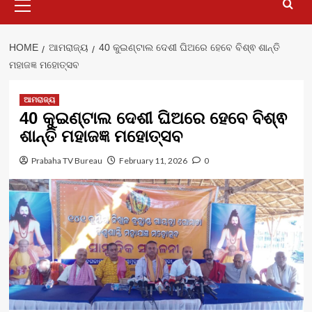
Menu
HOME
ଆମରାଜ୍ୟ
40 କୁଇଣ୍ଟାଲ ଦେଶୀ ଘିଅରେ ହେବେ ବିଶ୍ଵ ଶାନ୍ତି
ମହାଜଜ୍ଞ ମହୋତ୍ସବ
ଆମରାଜ୍ୟ
40 କୁଇଣ୍ଟାଲ ଦେଶୀ ଘିଅରେ ହେବେ ବିଶ୍ଵ
ଶାନ୍ତି ମହାଜଜ୍ଞ ମହୋତ୍ସବ
Prabaha TV Bureau
February 11, 2026
0