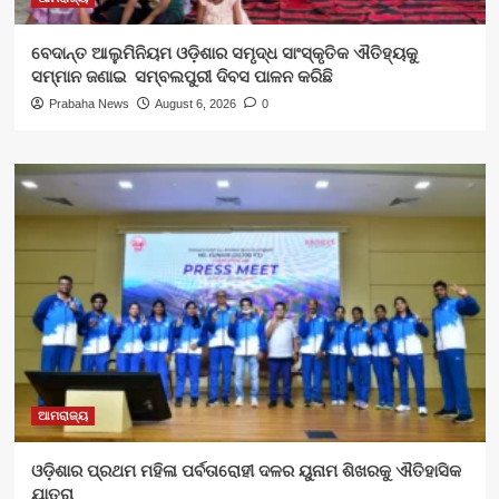
ବେଦାନ୍ତ ଆଲୁମିନିୟମ ଓଡ଼ିଶାର ସମୃଦ୍ଧ ସାଂସ୍କୃତିକ ଐତିହ୍ୟକୁ
ସମ୍ମାନ ଜଣାଇ ସମ୍ବଲପୁରୀ ଦିବସ ପାଳନ କରିଛି
Prabaha News
August 6, 2026
0
ଆମରାଜ୍ୟ
ଓଡ଼ିଶାର ପ୍ରଥମ ମହିଳା ପର୍ବତାରୋହୀ ଦଳର ୟୁନାମ ଶିଖରକୁ ଐତିହାସିକ
ଯାତ୍ରା