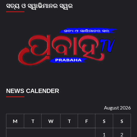
ସତ୍ୟ ଓ ସ୍ୱାଭିମାନର ସ୍ୱର
NEWS CALENDER
August 2026
M
T
W
T
F
S
S
1
2