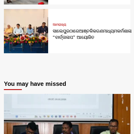
ଆମରାଜ୍ୟ
ସାଲେପୁରଠାରେଆଞ୍ଚଳିକଗଣମାଧ୍ୟମକର୍ମଶାଳା
“ବାର୍ତ୍ତାଳାପ” ଆୟୋଜିତ
You may have missed