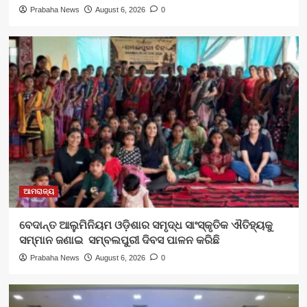
Prabaha News
August 6, 2026
0
ଆମରାଜ୍ୟ
ବେଦାନ୍ତ ଆଲୁମିନିୟମ ଓଡ଼ିଶାର ସମୃଦ୍ଧ ସାଂସ୍କୃତିକ ଐତିହ୍ୟକୁ
ସମ୍ମାନ ଜଣାଇ ସମ୍ବଲପୁରୀ ଦିବସ ପାଳନ କରିଛି
Prabaha News
August 6, 2026
0