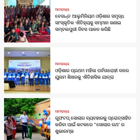
ଆମରାଜ୍ୟ
ବେଦାନ୍ତ ଆଲୁମିନିୟମ ଓଡ଼ିଶାର ସମୃଦ୍ଧ
ସାଂସ୍କୃତିକ ଐତିହ୍ୟକୁ ସମ୍ମାନ ଜଣାଇ
ସମ୍ବଲପୁରୀ ଦିବସ ପାଳନ କରିଛି
ଆମରାଜ୍ୟ
ଓଡ଼ିଶାର ପ୍ରଥମ ମହିଳା ପର୍ବତାରୋହୀ ଦଳର
ୟୁନାମ ଶିଖରକୁ ଐତିହାସିକ ଯାତ୍ରା
ଆମରାଜ୍ୟ
ରୁଫଟପ୍ ସୋଲାର ବ୍ୟବହାରକୁ ପ୍ରୋତ୍ସାହିତ
କରିବା ପାଇଁ କଟକରେ “ସୋଲାର ରଥ’ ର
ଶୁଭାରମ୍ଭ