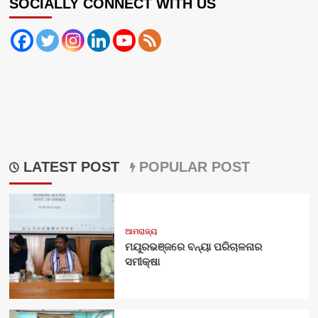
SOCIALLY CONNECT WITH US
LATEST POST
POPULAR POST
ଆମରାଜ୍ୟ
ମୟୂରଭଞ୍ଜରେ ବନ୍ୟା ପରିଚାଳନାର
ସମୀକ୍ଷା