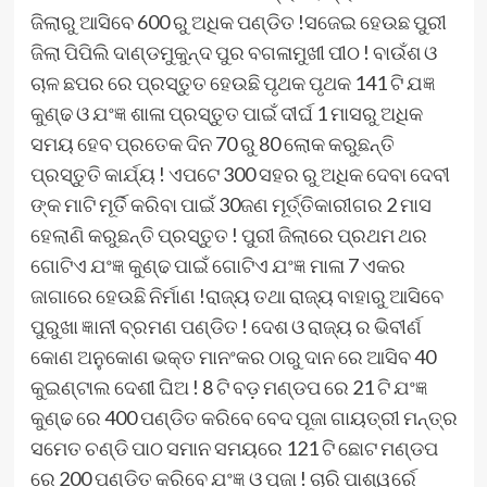
ଜିଲାରୁ ଆସିବେ 600 ରୁ ଅଧିକ ପଣ୍ଡିତ !ସଜେଇ ହେଉଛ ପୁରୀ
ଜିଲା ପିପିଲି ଦାଣ୍ଡମୁକୁନ୍ଦ ପୁର ବଗଳାମୁଖୀ ପୀଠ ! ବାଉଁଶ ଓ
ଚାଳ ଛପର ରେ ପ୍ରସ୍ତୁତ ହେଉଛି ପୃଥକ ପୃଥକ 141 ଟି ଯଜ୍ଞ
କୁଣ୍ଢ ଓ ଯଂଜ୍ଞ ଶାଳା ପ୍ରସ୍ତୁତ ପାଇଁ ଦୀର୍ଘ 1 ମାସରୁ ଅଧିକ
ସମୟ ହେବ ପ୍ରତେକ ଦିନ 70 ରୁ 80 ଲୋକ କରୁଛନ୍ତି
ପ୍ରସ୍ତୁତି କାର୍ଯ୍ୟ ! ଏପଟେ 300 ସହର ରୁ ଅଧିକ ଦେବା ଦେବୀ
ଙ୍କ ମାଟି ମୂର୍ତି କରିବା ପାଇଁ 30ଜଣ ମୂର୍ତ୍ତିକାରୀଗର 2 ମାସ
ହେଲାଣି କରୁଛନ୍ତି ପ୍ରସ୍ତୁତ ! ପୁରୀ ଜିଲାରେ ପ୍ରଥମ ଥର
ଗୋଟିଏ ଯଂଜ୍ଞ କୁଣ୍ଢ ପାଇଁ ଗୋଟିଏ ଯଂଜ୍ଞ ମାଳା 7 ଏକର
ଜାଗାରେ ହେଉଛି ନିର୍ମାଣ !ରାଜ୍ୟ ତଥା ରାଜ୍ୟ ବାହାରୁ ଆସିବେ
ପୁରୁଖା ଜ୍ଞାନୀ ବ୍ରମଣ ପଣ୍ଡିତ ! ଦେଶ ଓ ରାଜ୍ୟ ର ଭିବୀର୍ଣ
କୋଣ ଅନୁକୋଣ ଭକ୍ତ ମାନଂକର ଠାରୁ ଦାନ ରେ ଆସିବ 40
କୁଇଣ୍ଟାଲ ଦେଶୀ ଘିଅ ! 8 ଟି ବଡ଼ ମଣ୍ଡପ ରେ 21 ଟି ଯଂଜ୍ଞ
କୁଣ୍ଢ ରେ 400 ପଣ୍ଡିତ କରିବେ ବେଦ ପୂଜା ଗାୟତ୍ରୀ ମନ୍ତ୍ର
ସମେତ ଚଣ୍ଡି ପାଠ ସମାନ ସମୟରେ 121 ଟି ଛୋଟ ମଣ୍ଡପ
ରେ 200 ପଣ୍ଡିତ କରିବେ ଯଂଜ୍ଞ ଓ ପୂଜା ! ଚାରି ପାଶ୍ୱର୍ରେ