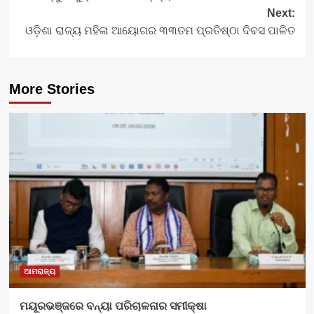
Next:
ଓଡ଼ିଶା ରାଜ୍ୟ ମହିଳା ଆୟୋଗର ୩୩ତମ ପ୍ରତିଷ୍ଠା ଦିବସ ପାଳିତ
More Stories
ଆମରାଜ୍ୟ
ମୟୂରଭଞ୍ଜରେ ବନ୍ୟା ପରିଚାଳନାର ସମୀକ୍ଷା