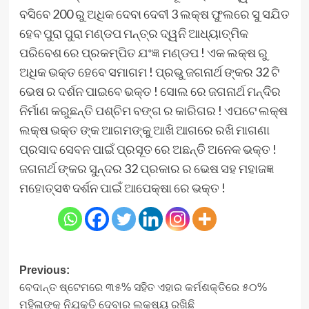
ବସିବେ 200 ରୁ ଅଧିକ ଦେବା ଦେବୀ 3 ଲକ୍ଷ ଫୁଲରେ ସୁ ସଯିତ
ହେବ ପୁରା ପୁରା ମଣ୍ଡପ ମନ୍ତ୍ର ଦ୍ୱନି ଆଧ୍ୟାତ୍ମିକ
ପରିବେଶ ରେ ପ୍ରକମ୍ପିତ ଯଂଜ୍ଞ ମଣ୍ଡପ ! ଏକ ଲକ୍ଷ ରୁ
ଅଧିକ ଭକ୍ତ ହେବେ ସମାଗମ ! ପ୍ରଭୁ ଜଗନାର୍ଥ ଙ୍କର 32 ଟି
ଭେଷ ର ଦର୍ଶନ ପାଇବେ ଭକ୍ତ ! ସୋଲ ରେ ଜଗନାର୍ଥ ମନ୍ଦିର
ନିର୍ମାଣ କରୁଛନ୍ତି ପଶ୍ଚିମ ବଙ୍ଗ ର କାରିଗର ! ଏପଟେ ଲକ୍ଷ
ଲକ୍ଷ ଭକ୍ତ ଙ୍କ ଆଗମଙ୍କୁ ଆଖି ଆଗରେ ରଖି ମାଗଣା
ପ୍ରସାଦ ସେବନ ପାଇଁ ପ୍ରସୂତ ରେ ଅଛନ୍ତି ଅନେକ ଭକ୍ତ !
ଜଗନାର୍ଥ ଙ୍କର ସୁନ୍ଦର 32 ପ୍ରକାର ର ଭେଷ ସହ ମହାଜଜ୍ଞ
ମହୋତ୍ସଵ ଦର୍ଶନ ପାଇଁ ଆପେକ୍ଷା ରେ ଭକ୍ତ !
Post
Previous:
ବେଦାନ୍ତ ଷ୍ଟେମରେ ୩୫% ସହିତ ଏହାର କର୍ମଶକ୍ତିରେ ୫୦%
navigation
ମହିଳାଙ୍କୁ ନିଯୁକ୍ତି ଦେବାର ଲକ୍ଷ୍ୟ ରଖିଛି