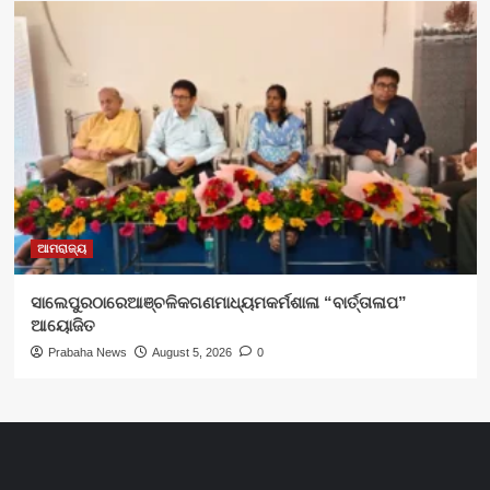
ଆମରାଜ୍ୟ
ସାଲେପୁରଠାରେଆଞ୍ଚଳିକଗଣମାଧ୍ୟମକର୍ମଶାଳା “ବାର୍ତ୍ତାଳାପ”
ଆୟୋଜିତ
Prabaha News
August 5, 2026
0