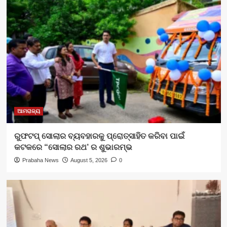
ଆମରାଜ୍ୟ
ରୁଫଟପ୍ ସୋଲାର ବ୍ୟବହାରକୁ ପ୍ରୋତ୍ସାହିତ କରିବା ପାଇଁ
କଟକରେ “ସୋଲାର ରଥ’ ର ଶୁଭାରମ୍ଭ
Prabaha News
August 5, 2026
0