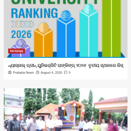
ଆମରାଜ୍ୟ
ନ୍ୟାସ୍‍ନାଲ୍‍ ଗ୍ରୀନ୍ ୟୁନିଭର୍‍ସିଟି ରାଙ୍କିଙ୍ଗ୍‌ ୨୦୨୬ ତୃତୀୟ ସ୍ଥାନରେ କିସ୍
Prabaha News
August 4, 2026
0