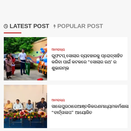
LATEST POST
POPULAR POST
ଆମରାଜ୍ୟ
ରୁଫଟପ୍ ସୋଲାର ବ୍ୟବହାରକୁ ପ୍ରୋତ୍ସାହିତ
କରିବା ପାଇଁ କଟକରେ “ସୋଲାର ରଥ’ ର
ଶୁଭାରମ୍ଭ
ଆମରାଜ୍ୟ
ସାଲେପୁରଠାରେଆଞ୍ଚଳିକଗଣମାଧ୍ୟମକର୍ମଶାଳା
“ବାର୍ତ୍ତାଳାପ” ଆୟୋଜିତ