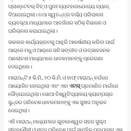
ପ୍ଲାଣ୍ଟେବଲ୍ ବିବ୍ ଓ ପୁନଃ ବ୍ୟବହାରଯୋଗ୍ୟ ବ୍ୟାଗ୍
ଦିଆଯାଇଥିଲା। ତଥା ସ୍ୱତନ୍ତ୍ର ବର୍ଜ୍ୟ ପରିଚାଳନା
ବ୍ୟବସ୍ଥା ମାଧ୍ୟମରେ ଆବର୍ଜନାର ସଠିକ୍ ବିଭାଜନ ଓ
ପରିଚାଳନା କରାଯାଇଥିଲା।
ସକାଳର କାର୍ଯ୍ୟକ୍ରମକୁ ଆହୁରି ଆକର୍ଷଣୀୟ କରିବା ପାଇଁ
ଆର୍‌ଜେ ମଧୁ ଓ ଆର୍‌ଜେ ସନି ସଙ୍ଗୀତ ଓ ଉତ୍ସାହଜନକ
ଆଲୋଚନା ମାଧ୍ୟମରେ ଧାବକମାନଙ୍କୁ ପ୍ରେରଣା
ଦେଇଥିଲେ।
ମାରାଥନ୍‌ଟି ୫ କି.ମି., ୧୦ କି.ମି. ଓ ହାଫ୍ ମାରାଥନ୍ ବର୍ଗରେ
ଆୟୋଜିତ ହୋଇଥିଲା ଏବଂ ଏହା
ଏମସ୍
ପ୍ରମାଣିତ ମାର୍ଗରେ
ଦୌଡ଼ାଯାଇଥିଲା। ସୋଆ ବିଶ୍ୱବିଦ୍ୟାଳୟ କ୍ୟାମ୍ପସ୍‌ର
ସୁନ୍ଦର ପରିବେଶ ଧାବକମାନଙ୍କୁ ଏକ ସୁଖଦ ଅନୁଭବ
ଦେଇଥିଲା।
ଏହି ମାରାଥନ୍‌ ମାଧ୍ୟମରେ ଭୁବନେଶ୍ୱର ସହର ସୁସ୍ଥ
ଜୀବନଶୈଳୀ ଓ ସବୁଜ ପରିବେଶ ପାଇଁ ସାମୁହିକ ପ୍ରୟାସର ଏକ