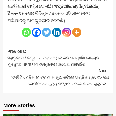
ଶକ୍ତିଶାଳୀ ବାର୍ତ୍ତା ଦେଇଛି।
ଏସ୍‌ବିଆଇ ଗ୍ରୀନ୍ ମାରାଥନ୍
ସିଜନ୍–୬
ଦେଶର ବିଭିନ୍ନ ସହରରେ ଏହି ସଚେତନତା
ଅଭିଯାନକୁ ଆଗକୁ ବଢ଼ାଇ ନେଉଛି।
Post
Previous:
ସହାନୁଭୂତି ଓ କରୁଣା ମାନବିକ ଅଧିକାରର ସମ୍ପୂର୍ଣ୍ଣ ଢାଞ୍ଚାର
navigation
ମୂଳଦୁଆ: ଜାତୀୟ ମାନବାଧିକାର ଆୟୋଗ ମହାସଚିବ
Next:
ଏସ୍‌ସିବି ମେଡିକାଲ ଟ୍ରମା କାଜୁଆଲଟିରେ ଅଗ୍ନିକାଣ୍ଡ, ୧୦ ଜଣ
ରୋଗୀଙ୍କର ମୃତ୍ୟୁ ଘଟିଥିବା ବେଳେ ୫ ଜଣ ଗୁରୁତର ..
More Stories