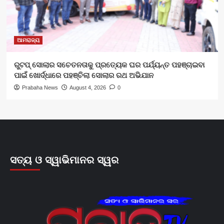
ଆମରାଜ୍ୟ
ରୁଟପ୍ ସୋଲାର ସଚେତନତାକୁ ପ୍ରତ୍ୟେକ ଘର ପର୍ଯ୍ୟନ୍ତ ପହଞ୍ଚାଇବା
ପାଇଁ ଖୋର୍ଦ୍ଧାରେ ପହଞ୍ଚିଲା ସୋଲାର ରଥ ଅଭିଯାନ
Prabaha News
August 4, 2026
0
ସତ୍ୟ ଓ ସ୍ୱାଭିମାନର ସ୍ୱର