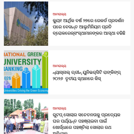
ଆମରାଜ୍ୟ
କ୍ୟୁ୧ ଆର୍ଥିକ ବର୍ଷ ୨୭ରେ ରେକର୍ଡ ପ୍ରଦର୍ଶନ
ପରେ ବେଦାନ୍ତ ଆଲୁମିନିୟମ ପ୍ରତି
ବ୍ରୋକରେଜ୍‌ସଂସ୍ଥାମାନଙ୍କର ଆସ୍ଥା ବଢିଛି
ଆମରାଜ୍ୟ
ନ୍ୟାସ୍‍ନାଲ୍‍ ଗ୍ରୀନ୍ ୟୁନିଭର୍‍ସିଟି ରାଙ୍କିଙ୍ଗ୍‌
୨୦୨୬ ତୃତୀୟ ସ୍ଥାନରେ କିସ୍
ଆମରାଜ୍ୟ
ରୁଟପ୍ ସୋଲାର ସଚେତନତାକୁ ପ୍ରତ୍ୟେକ
ଘର ପର୍ଯ୍ୟନ୍ତ ପହଞ୍ଚାଇବା ପାଇଁ
ଖୋର୍ଦ୍ଧାରେ ପହଞ୍ଚିଲା ସୋଲାର ରଥ
ଅଭିଯାନ