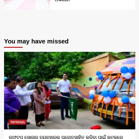
You may have missed
ଆମରାଜ୍ୟ
ରୁଫଟପ୍ ସୋଲାର ବ୍ୟବହାରକୁ ପ୍ରୋତ୍ସାହିତ କରିବା ପାଇଁ କଟକରେ