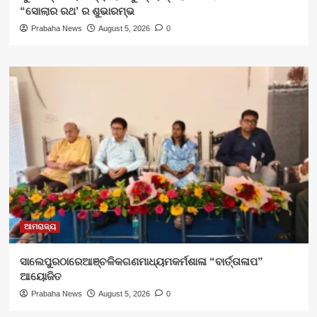
“ସୋଲାର ରଥ’ ର ଶୁଭାରମ୍ଭ
Prabaha News
August 5, 2026
0
ଆମରାଜ୍ୟ
ସାଲେପୁରଠାରେଆଞ୍ଚଳିକଗଣମାଧ୍ୟମକର୍ମଶାଳା “ବାର୍ତ୍ତାଳାପ”
ଆୟୋଜିତ
Prabaha News
August 5, 2026
0