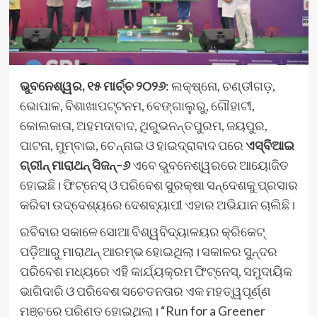
ଭୁବନେଶ୍ୱର
,
୧୫ ମାର୍ଚ୍ଚ ୨୦୨୬
: ଲକ୍ଷ୍ନୋ, ଚଣ୍ଡୀଗଡ଼,
ଭୋପାଳ, ବିଶାଖାପଟ୍ଟନମ, ବେଙ୍ଗାଲୁରୁ, ଗୌହାଟୀ,
କୋଲକାତା, ଅହମଦାବାଦ, ଥିରୁଭନନ୍ତପୁରମ, ଜୟପୁର,
ପାଟନା, ମୁମ୍ବାଇ, ଚେନ୍ନାଇ ଓ ହାଇଦ୍ରାବାଦ ପରେ
ଏସ୍‌ବିଆଇ
ଗ୍ରୀନ୍ ମାରାଥନ୍ ସିଜନ୍–୬
ଏବେ ଭୁବନେଶ୍ୱରରେ ଆୟୋଜିତ
ହୋଇଛି। ଫିଟ୍‌ନେସ୍ ଓ ପରିବେଶ ସୁରକ୍ଷା ସନ୍ଦେଶକୁ ପ୍ରସାର
କରିବା ଉଦ୍ଦେଶ୍ୟରେ ଦେଶବ୍ୟାପୀ ଏହାର ଅଭିଯାନ ଚାଲିଛି।
ରବିବାର ସକାଳେ ସୋଆ ବିଶ୍ୱବିଦ୍ୟାଳୟର କ୍ରିକେଟ୍
ପଡ଼ିଆରୁ ମାରାଥନ୍ ଆରମ୍ଭ ହୋଇଥିଲା। ସକାଳର ସୁନ୍ଦର
ପରିବେଶ ମଧ୍ୟରେ ଏହି କାର୍ଯ୍ୟକ୍ରମ ଫିଟ୍‌ନେସ୍, ସମୁଦାୟିକ
ଭାଗିଦାରି ଓ ପରିବେଶ ସଚେତନତାର ଏକ ମହତ୍ୱପୂର୍ଣ୍ଣ
ମଞ୍ଚରେ ପରିଣତ ହୋଇଥିଲା। “Run for a Greener