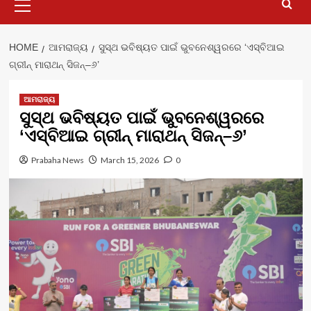
Menu
HOME
ଆମରାଜ୍ୟ
ସୁସ୍ଥ ଭବିଷ୍ୟତ ପାଇଁ ଭୁବନେଶ୍ୱରରେ ‘ଏସ୍‌ବିଆଇ
ଗ୍ରୀନ୍ ମାରାଥନ୍ ସିଜନ୍–୬’
ଆମରାଜ୍ୟ
ସୁସ୍ଥ ଭବିଷ୍ୟତ ପାଇଁ ଭୁବନେଶ୍ୱରରେ
‘ଏସ୍‌ବିଆଇ ଗ୍ରୀନ୍ ମାରାଥନ୍ ସିଜନ୍–୬’
Prabaha News
March 15, 2026
0