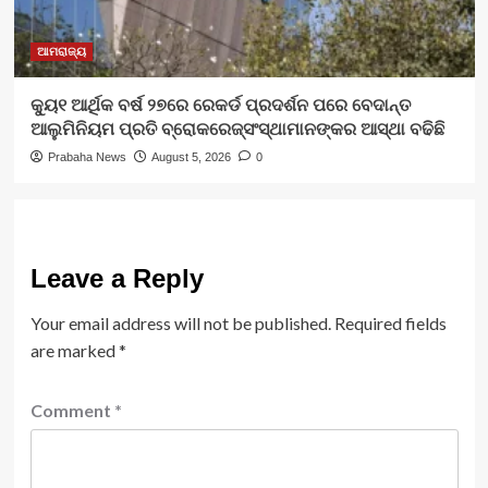
ଆମରାଜ୍ୟ
କ୍ୟୁ୧ ଆର୍ଥିକ ବର୍ଷ ୨୭ରେ ରେକର୍ଡ ପ୍ରଦର୍ଶନ ପରେ ବେଦାନ୍ତ
ଆଲୁମିନିୟମ ପ୍ରତି ବ୍ରୋକରେଜ୍‌ସଂସ୍ଥାମାନଙ୍କର ଆସ୍ଥା ବଢିଛି
Prabaha News
August 5, 2026
0
Leave a Reply
Your email address will not be published.
Required fields
are marked
*
Comment
*