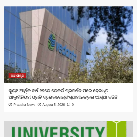
ଆମରାଜ୍ୟ
କ୍ୟୁ୧ ଆର୍ଥିକ ବର୍ଷ ୨୭ରେ ରେକର୍ଡ ପ୍ରଦର୍ଶନ ପରେ ବେଦାନ୍ତ
ଆଲୁମିନିୟମ ପ୍ରତି ବ୍ରୋକରେଜ୍‌ସଂସ୍ଥାମାନଙ୍କର ଆସ୍ଥା ବଢିଛି
Prabaha News
August 5, 2026
0