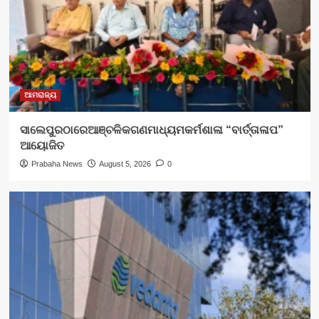
ଆମରାଜ୍ୟ
ସାଲେପୁରଠାରେଆଞ୍ଚଳିକଗଣମାଧ୍ୟମକର୍ମଶାଳା “ବାର୍ତ୍ତାଳାପ”
ଆୟୋଜିତ
Prabaha News
August 5, 2026
0