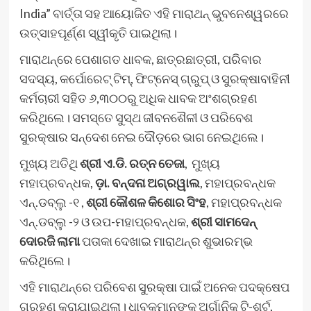
India” ବାର୍ତ୍ତା ସହ ଆୟୋଜିତ ଏହି ମାରାଥନ୍ ଭୁବନେଶ୍ୱରରେ
ଉତ୍ସାହପୂର୍ଣ୍ଣ ସ୍ୱୀକୃତି ପାଇଥିଲା।
ମାରାଥନ୍‌ରେ ପେଶାଗତ ଧାବକ, ଛାତ୍ରଛାତ୍ରୀ, ପରିବାର
ସଦସ୍ୟ, କର୍ପୋରେଟ୍ ଟିମ୍, ଫିଟ୍‌ନେସ୍ ଗ୍ରୁପ୍ ଓ ସୁରକ୍ଷାବାହିନୀ
କର୍ମଚାରୀ ସହିତ ୬,୩୦୦ରୁ ଅଧିକ ଧାବକ ଅଂଶଗ୍ରହଣ
କରିଥିଲେ। ସମସ୍ତେ ସୁସ୍ଥ ଜୀବନଶୈଳୀ ଓ ପରିବେଶ
ସୁରକ୍ଷାର ସନ୍ଦେଶ ନେଇ ଦୌଡ଼ରେ ଭାଗ ନେଇଥିଲେ।
ମୁଖ୍ୟ ଅତିଥି
ଶ୍ରୀ ଏ.ଡି. ରତ୍ନ ତେଜା
, ମୁଖ୍ୟ
ମହାପ୍ରବନ୍ଧକ,
ଡ଼ା. ବନ୍ଦନା ଅଗ୍ରୱାଲ
, ମହାପ୍ରବନ୍ଧକ
ଏନ୍.ଡବ୍ଲୁ -୧ ,
ଶ୍ରୀ କୌଶଳ କିଶୋର ସିଂହ
, ମହାପ୍ରବନ୍ଧକ
ଏନ୍.ଡବ୍ଲୁ -୨ ଓ ଉପ-ମହାପ୍ରବନ୍ଧକ,
ଶ୍ରୀ ସାମଦେନ୍
ଦୋରଜି ଲାମା
ପତାକା ଦେଖାଇ ମାରାଥନ୍‌ର ଶୁଭାରମ୍ଭ
କରିଥିଲେ।
ଏହି ମାରାଥନ୍‌ରେ ପରିବେଶ ସୁରକ୍ଷା ପାଇଁ ଅନେକ ପଦକ୍ଷେପ
ଗ୍ରହଣ କରାଯାଇଥିଲା। ଧାବକମାନଙ୍କୁ ଅର୍ଗାନିକ୍ ଟି-ଶର୍ଟ,