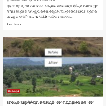
Prabaha News
June 3, 2026
0
ଭୁବନେଶ୍ୱର, ୦୩.୦୬.୨୦୨୬: କେନ୍ଦ୍ର ସରକାରଙ୍କ ବିଭିନ୍ନ ଗଣମାଧ୍ୟମ
ସଂସ୍ଥା ମଧ୍ୟରେ ସମନ୍ୱୟ ରକ୍ଷା କରୁଥିବା 'ଆନ୍ତଃ ଗଣମାଧ୍ୟମ ପ୍ରଚାର
ସମନ୍ୱୟ ସମିତି' (ଆଇଏମପିସିସି) - ଓଡ଼ିଶା ମଣ୍ଡଳର...
Read
Read More
more
about
କେନ୍ଦ୍ର
ସରକାରଙ୍କ
୧୨
ବର୍ଷ
ସଫଳତା
ପ୍ରଚାର
ପାଇଁ
ଆଇଏମପିସିସି
ବୈଠକ
ଆମରାଜ୍ୟ
ବେଦାନ୍ତ ଆଲୁମିନିୟମ କଳାହାଣ୍ଡି ଏବଂ ରାୟଗଡ଼ାରେ ଜଳ ଏବଂ