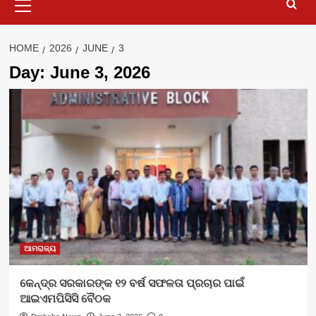
Menu
HOME
2026
JUNE
3
Day:
June 3, 2026
ଆମରାଜ୍ୟ
କେନ୍ଦ୍ର ସରକାରଙ୍କ ୧୨ ବର୍ଷ ସଫଳତା ପ୍ରଚାର ପାଇଁ
ଆଇଏମପିସିସି ବୈଠକ