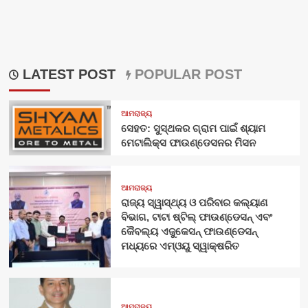
LATEST POST
POPULAR POST
ଆମରାଜ୍ୟ
ସେହତ: ସୁସ୍ଥକର ଗ୍ରାମ ପାଇଁ ଶ୍ୟାମ
ମେଟାଲିକ୍ସ ଫାଉଣ୍ଡେସନର ମିସନ
ଆମରାଜ୍ୟ
ରାଜ୍ୟ ସ୍ୱାସ୍ଥ୍ୟ ଓ ପରିବାର କଲ୍ୟାଣ
ବିଭାଗ, ଟାଟା ଷ୍ଟିଲ୍ ଫାଉଣ୍ଡେସନ୍ ଏବଂ
କୈବଲ୍ୟ ଏଜୁକେସନ୍ ଫାଉଣ୍ଡେସନ୍
ମଧ୍ୟରେ ଏମ୍‌ଓୟୁ ସ୍ୱାକ୍ଷରିତ
ଆମରାଜ୍ୟ