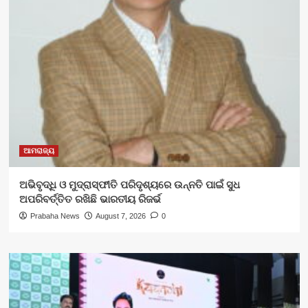
ଆମରାଜ୍ୟ
ଅଭିବୃଦ୍ଧି ଓ ମୁଦ୍ରାସ୍ଫୀତି ପରିଦୃଶ୍ୟରେ ଉନ୍ନତି ପାଇଁ ସୁଧ
ଅପରିବର୍ତ୍ତିତ ରଖିଛି ଭାରତୀୟ ରିଜର୍ଭ
Prabaha News
August 7, 2026
0