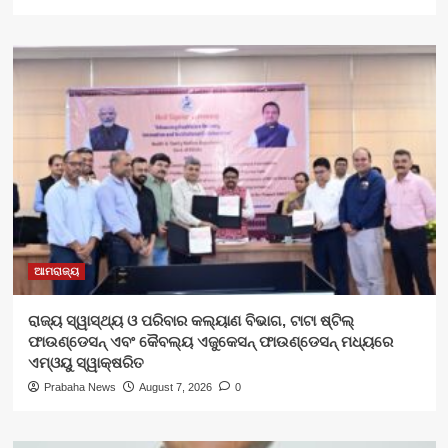
ଆମରାଜ୍ୟ
ରାଜ୍ୟ ସ୍ୱାସ୍ଥ୍ୟ ଓ ପରିବାର କଲ୍ୟାଣ ବିଭାଗ, ଟାଟା ଷ୍ଟିଲ୍
ଫାଉଣ୍ଡେସନ୍ ଏବଂ କୈବଲ୍ୟ ଏଜୁକେସନ୍ ଫାଉଣ୍ଡେସନ୍ ମଧ୍ୟରେ
ଏମ୍‌ଓୟୁ ସ୍ୱାକ୍ଷରିତ
Prabaha News
August 7, 2026
0