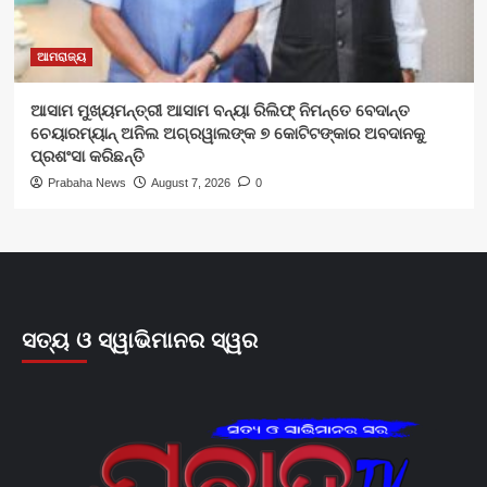
ଆମରାଜ୍ୟ
ଆସାମ ମୁଖ୍ୟମନ୍ତ୍ରୀ ଆସାମ ବନ୍ୟା ରିଲିଫ୍ ନିମନ୍ତେ ବେଦାନ୍ତ
ଚେୟାରମ୍ୟାନ୍ ଅନିଲ ଅଗ୍ରୱାଲଙ୍କ ୭ କୋଟିଟଙ୍କାର ଅବଦାନକୁ
ପ୍ରଶଂସା କରିଛନ୍ତି
Prabaha News
August 7, 2026
0
ସତ୍ୟ ଓ ସ୍ୱାଭିମାନର ସ୍ୱର