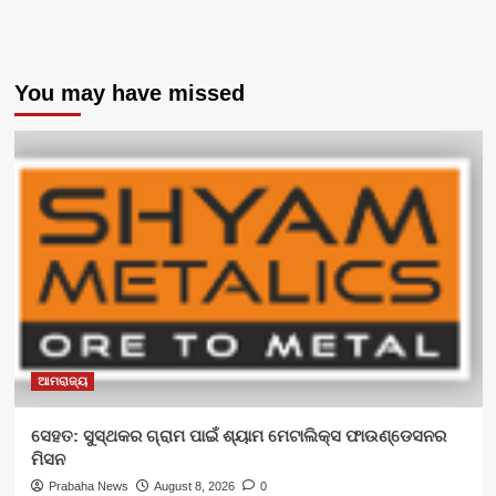
You may have missed
ଆମରାଜ୍ୟ
ସେହତ: ସୁସ୍ଥକର ଗ୍ରାମ ପାଇଁ ଶ୍ୟାମ ମେଟାଲିକ୍ସ ଫାଉଣ୍ଡେସନର
ମିସନ
Prabaha News
August 8, 2026
0