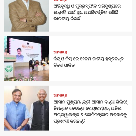
ଅଭିବୃଦ୍ଧି ଓ ମୁଦ୍ରାସ୍ଫୀତି ପରିଦୃଶ୍ୟରେ
ଉନ୍ନତି ପାଇଁ ସୁଧ ଅପରିବର୍ତ୍ତିତ ରଖିଛି
ଭାରତୀୟ ରିଜର୍ଭ
ଆମରାଜ୍ୟ
କିଟ୍‍ ଓ କିସ୍‍ ରେ ୧୨ତମ ଜାତୀୟ ହସ୍ତତନ୍ତ
ଦିବସ ପାଳିତ
ଆମରାଜ୍ୟ
ଆସାମ ମୁଖ୍ୟମନ୍ତ୍ରୀ ଆସାମ ବନ୍ୟା ରିଲିଫ୍
ନିମନ୍ତେ ବେଦାନ୍ତ ଚେୟାରମ୍ୟାନ୍ ଅନିଲ
ଅଗ୍ରୱାଲଙ୍କ ୭ କୋଟିଟଙ୍କାର ଅବଦାନକୁ
ପ୍ରଶଂସା କରିଛନ୍ତି