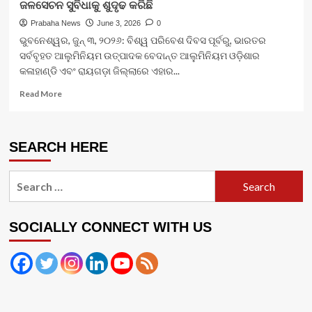
ଜଳସେଚନ ସୁବିଧାକୁ ଶୁଦୃଢ କରିଛି
Prabaha News
June 3, 2026
0
ଭୁବନେଶ୍ୱର, ଜୁନ୍ ୩, ୨୦୨୬: ବିଶ୍ୱ ପରିବେଶ ଦିବସ ପୂର୍ବରୁ, ଭାରତର
ସର୍ବବୃହତ ଆଲୁମିନିୟମ ଉତ୍ପାଦକ ବେଦାନ୍ତ ଆଲୁମିନିୟମ ଓଡ଼ିଶାର
କଳାହାଣ୍ଡି ଏବଂ ରାୟଗଡ଼ା ଜିଲ୍ଲାରେ ଏହାର...
Read
Read More
more
about
ବେଦାନ୍ତ
SEARCH HERE
ଆଲୁମିନିୟମ
କଳାହାଣ୍ଡି
ଏବଂ
Search
ରାୟଗଡ଼ାରେ
for:
ଜଳ
ଏବଂ
ଜଳସେଚନ
SOCIALLY CONNECT WITH US
ସୁବିଧାକୁ
ଶୁଦୃଢ
କରିଛି