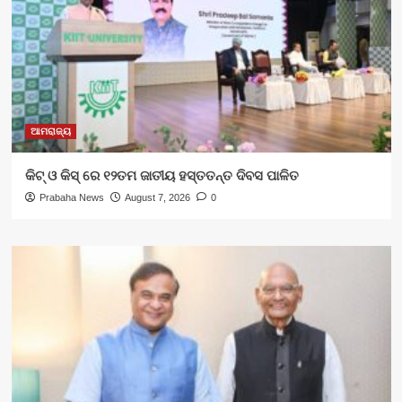
ଆମରାଜ୍ୟ
କିଟ୍‍ ଓ କିସ୍‍ ରେ ୧୨ତମ ଜାତୀୟ ହସ୍ତତନ୍ତ ଦିବସ ପାଳିତ
Prabaha News
August 7, 2026
0