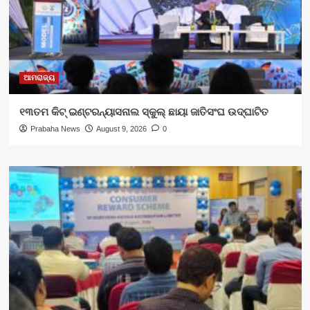
ଆମରାଜ୍ୟ
୧୩ତମ କିଟ୍ ଇଣ୍ଟରନ୍ୟାସନାଲ ସ୍କୁଲ୍ ଛାୟା ଜାତିସଂଘ ଉଦ୍‍ଘାଟିତ
Prabaha News
August 9, 2026
0