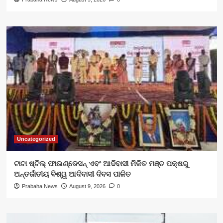
Uncategorized
ଟାଟା ଷ୍ଟିଲ୍ ଫାଉଣ୍ଡେସନ୍ ଏବଂ ଆଦିବାସୀ ମିଳିତ ମଞ୍ଚ ପକ୍ଷରୁ
ଅନ୍ତର୍ଜାତୀୟ ବିଶ୍ୱ ଆଦିବାସୀ ଦିବସ ପାଳିତ
Prabaha News
August 9, 2026
0