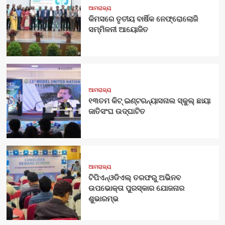
ଆମରାଜ୍ୟ
କିମସରେ ତୃତୀୟ ବାର୍ଷିକ ନେଫ୍ରୋଲୋଜି
ସମ୍ମିଳନୀ ଆୟୋଜିତ
ଆମରାଜ୍ୟ
୧୩ତମ କିଟ୍ ଇଣ୍ଟରନ୍ୟାସନାଲ ସ୍କୁଲ୍ ଛାୟା
ଜାତିସଂଘ ଉଦ୍‍ଘାଟିତ
ଆମରାଜ୍ୟ
ଟିପିଏନ୍‌ଓଡିଏଲ୍‌ ତରଫରୁ ଅଭିନବ
ଉପଭୋକ୍ତା ପୁରସ୍କାର ଯୋଜନାର
ଶୁଭାରମ୍ଭ