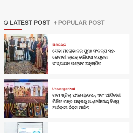
LATEST POST
POPULAR POST
ଆମରାଜ୍ୟ
ସେବା ମନୋଭାବର ପୁନଃ ସଂକଳ୍ପ ସହ-
ରୋଟାରୀ କ୍ଲବ୍ ବାରିପଦା ମୟୂରର
ସଂସ୍ଥାପନ ଉତ୍ସବ ଅନୁଷ୍ଠିତ
Uncategorized
ଟାଟା ଷ୍ଟିଲ୍ ଫାଉଣ୍ଡେସନ୍ ଏବଂ ଆଦିବାସୀ
ମିଳିତ ମଞ୍ଚ ପକ୍ଷରୁ ଅନ୍ତର୍ଜାତୀୟ ବିଶ୍ୱ
ଆଦିବାସୀ ଦିବସ ପାଳିତ