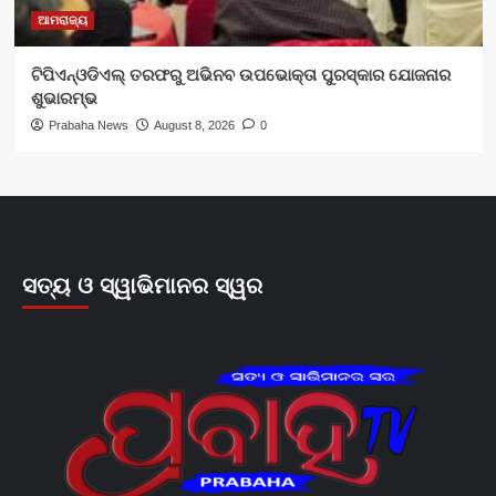
ଆମରାଜ୍ୟ
ଟିପିଏନ୍‌ଓଡିଏଲ୍‌ ତରଫରୁ ଅଭିନବ ଉପଭୋକ୍ତା ପୁରସ୍କାର ଯୋଜନାର
ଶୁଭାରମ୍ଭ
Prabaha News
August 8, 2026
0
ସତ୍ୟ ଓ ସ୍ୱାଭିମାନର ସ୍ୱର