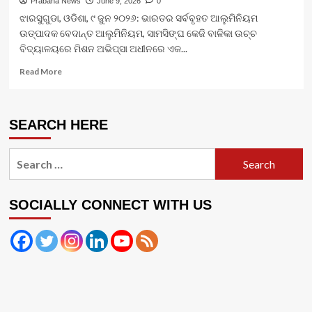
Prabaha News
June 9, 2026
0
ଝାରସୁଗୁଡା, ଓଡିଶା, ୯ ଜୁନ ୨୦୨୬: ଭାରତର ସର୍ବବୃହତ ଆଲୁମିନିୟମ
ଉତ୍ପାଦକ ବେଦାନ୍ତ ଆଲୁମିନିୟମ, ସାମସିଙ୍ଘ କେଜି ବାଳିକା ଉଚ୍ଚ
ବିଦ୍ୟାଳୟରେ ମିଶନ ଅଭିପ୍ସା ଅଧୀନରେ ଏକ...
Read
Read More
more
about
ବେଦାନ୍ତ
SEARCH HERE
ଆଲୁମିନିୟମର
ମିଶନ
ଅଭିପ୍ସା
Search
ଝାରସୁଗୁଡାରେ
for:
ଶ୍ରେଷ୍ଠ
ପ୍ରଦର୍ଶନକାରୀ
ଛାତ୍ରଛାତ୍ରୀଙ୍କୁ
SOCIALLY CONNECT WITH US
ସମ୍ମାନିତ
କରିଛି