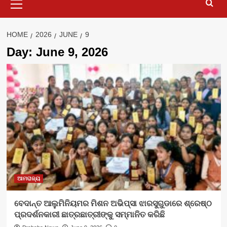
Menu
HOME
2026
JUNE
9
Day:
June 9, 2026
ଆମରାଜ୍ୟ
ବେଦାନ୍ତ ଆଲୁମିନିୟମର ମିଶନ ଅଭିପ୍ସା ଝାରସୁଗୁଡାରେ ଶ୍ରେଷ୍ଠ
ପ୍ରଦର୍ଶନକାରୀ ଛାତ୍ରଛାତ୍ରୀଙ୍କୁ ସମ୍ମାନିତ କରିଛି