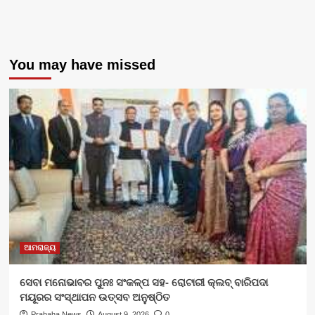
You may have missed
ଆମରାଜ୍ୟ
ସେବା ମନୋଭାବର ପୁନଃ ସଂକଳ୍ପ ସହ- ରୋଟାରୀ କ୍ଲବ୍ ବାରିପଦା
ମୟୂରର ସଂସ୍ଥାପନ ଉତ୍ସବ ଅନୁଷ୍ଠିତ
Prabaha News
August 9, 2026
0