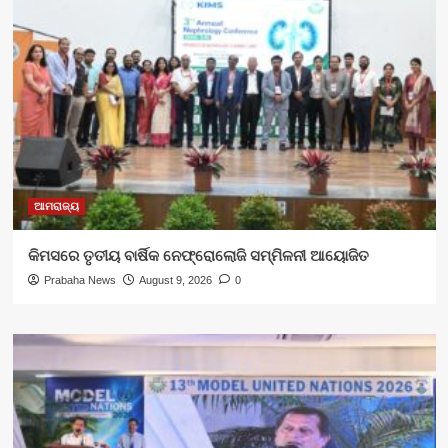
ଆମରାଜ୍ୟ
କିମସରେ ତୃତୀୟ ବାର୍ଷିକ ନେଫ୍ରୋଲୋଜି ସମ୍ମିଳନୀ ଆୟୋଜିତ
Prabaha News
August 9, 2026
0