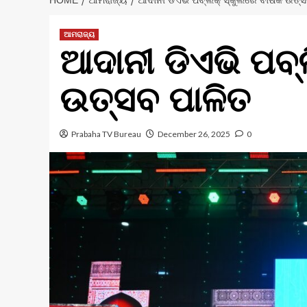
HOME
ଆମରାଜ୍ୟ
ଆଦାନୀ ଡିଏଭି ପବ୍ଲିକ୍ ସ୍କୁଲରେ ବାର୍ଷିକ ଉତ୍
ଆମରାଜ୍ୟ
ଆଦାନୀ ଡିଏଭି ପବ୍ଲ
ଉତ୍ସବ ପାଳିତ
Prabaha TV Bureau
December 26, 2025
0