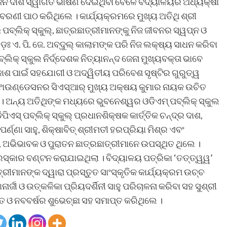
ଜନ ଦାଶ ସ୍ୱାଗତ ଭାଷଣ ଦେଇଥିବା ବେଳେ ବିଦ୍ୟାଳୟର ଅଧ୍ୟକ୍ଷା
ିବରଣୀ ପାଠ କରିଥିଲେ । କାର୍ଯ୍ୟକ୍ରମରେ ମୁଖ୍ୟ ଅତିଥି ଶ୍ରୀ
ି ପବ୍ଲିକ୍ ସ୍କୁଲ୍‌, ଛାତ୍ରଛାତ୍ରୀମାନଙ୍କୁ ନିଜ ଜୀବନର ସ୍ୱପ୍ନ ଓ
 ଡ଼ଃ ଏ. ପି. ଜେ. ଅବ୍‌ଦୁଲ୍ କାଲାମଙ୍କ ପରି ନିଜ ଲକ୍ଷ୍ୟ ସାଧନ କରିବା
କ୍ ସ୍କୁଲ ନିର୍ଦ୍ଦେଶକ ନିତ୍ୟାନନ୍ଦ ଜେନା ମୁଖ୍ୟବକ୍ତା ଭାବେ
ାଶ ପାଇଁ ସହଯୋଗୀ ଓ ଅଦ୍ୱିତୀୟ ପରିବେଶ ସୃଷ୍ଟିର ଗୁରୁତ୍ୱ
 ଫାଉଣ୍ଡେସନର ସିଏସ୍‌ଆର୍ ମୁଖ୍ୟ ଅକ୍ଷୟ କୁମାର ନାୟକ ଉଚିତ
 ଅନ୍ୟ ଅତିଥିଙ୍କ ମଧ୍ୟରେ ଭୁବନେଶ୍ୱର ଓଡିଏମ୍ ପବ୍ଲିକ୍ ସ୍କୁଲ
ିପିଏସ୍ ପବ୍ଲିକ୍ ସ୍କୁଲ୍ ପ୍ରଧାନଶିକ୍ଷକ କାର୍ତ୍ତିକ ଚନ୍ଦ୍ର ଦାଶ,
୍ଣ୍ଣା ସାହୁ, ଶିକ୍ଷାବିତ୍ ଶ୍ରୀମତୀ ହରପ୍ରିୟା ମିଶ୍ର ଏବଂ
, ଅଭିଭାବକ ଓ ପୁରାତନ ଛାତ୍ରଛାତ୍ରୀମାନେ ଉପସ୍ଥିତ ଥିଲେ ।
ରସ୍କାର ବଣ୍ଟନ କରାଯାଇଥିଲା । ବିଦ୍ୟାଳୟ ପତ୍ରିକା ‘ତତ୍ତ୍ୱ୍ୱ’
ୀମାନଙ୍କ ଦ୍ୱାରା ପ୍ରସ୍ତୁତ ସାଂସ୍କୃତିକ କାର୍ଯ୍ୟକ୍ରମ ଉଚ୍ଚ
୍ଜୀ ଓ ଉତ୍କଳିକା ପ୍ରିୟଦର୍ଶିନୀ ସାହୁ ପରିଚାଳନା କରିବା ସହ ସୁଶ୍ରୀ
ତ ଓ ନବବର୍ଷର ଶୁଭେଚ୍ଛା ସହ ସମାପ୍ତ କରିଥିଲେ ।