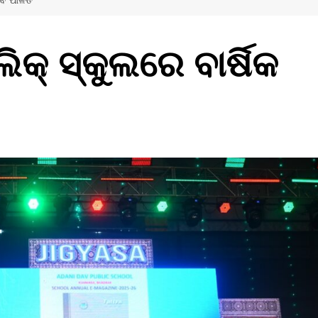
ସବ ପାଳିତ
ିକ୍ ସ୍କୁଲରେ ବାର୍ଷିକ