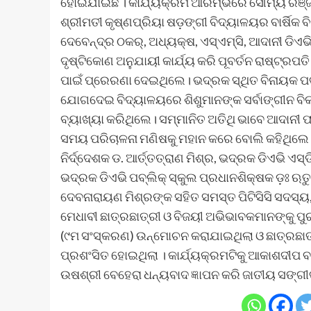
ହୋଇଯାଇଛି । କାର୍ଯ୍ୟକ୍ରମ ଆରମ୍ଭରେ ସୌମ୍ୟ ରଞ୍
ଶ୍ରୀମତୀ କୃଷ୍ଣପ୍ରିୟା ଷଡ଼ଙ୍ଗୀ ବିଦ୍ୟାଳୟର ବାର୍ଷିକ ବ
ଦେବେନ୍ଦ୍ର ଠକର୍‌, ଅଧ୍ୟକ୍ଷ, ଏସ୍‌ଏମ୍‌ସି, ଆଦାନୀ ଡିଏଭ
ଦୃଷ୍ଟିକୋଣ ଅନୁଯାୟୀ କାର୍ଯ୍ୟ କରି ପୂବର୍ତନ ରାଷ୍ଟ୍ରପତି
ପାଇଁ ପ୍ରେରଣା ଦେଇଥିଲେ। ଭଦ୍ରକ ସ୍ଥିତ ବିନାୟକ ପବ୍ଲି
ଯୋଗଦେଇ ବିଦ୍ୟାଳୟରେ ଶିଶୁମାନଙ୍କ ସର୍ବାଙ୍ଗୀନ ବିକ
ବ୍ୟାଖ୍ୟା କରିଥିଲେ। ସମ୍ମାନିତ ଅତିଥି ଭାବେ ଆଦାନୀ
ସମୟ ପରିଚାଳନା ମଣିଷକୁ ମହାନ କରେ ବୋଲି କହିଥିଲେ ।
ନିର୍ଦ୍ଦେଶକ ଡ. ଆର୍ତ୍ତତ୍ରାଣ ମିଶ୍ର, ଭଦ୍ରକ ଡିଏଭି ଏସ୍‌ଡ
ଭଦ୍ରକ ଡିଏଭି ପବ୍ଲିକ୍ ସ୍କୁଲ ପ୍ରଧାନଶିକ୍ଷକ ଡ଼ଃ ଋତୁପର
ଦେବନାରାୟଣ ମିଶ୍ରଙ୍କ ସହିତ ସମସ୍ତ ପିଟିସିସି ସଦସ୍ୟ
ମେଧାବୀ ଛାତ୍ରଛାତ୍ରୀ ଓ ବିଜୟୀ ଅଭିଭାବକମାନଙ୍କୁ ପୁ
(୯ମ ସଂସ୍କରଣ) ଉନ୍ମୋଚନ କରାଯାଇଥିଲା ଓ ଛାତ୍ରଛାତ୍ର
ପ୍ରଶଂସିତ ହୋଇଥିଲା । କାର୍ଯ୍ୟକ୍ରମଟିକୁ ଆକାଶଦୀପ ବାନାର
ଉଷଶ୍ରୀ ବେହେରା ଧନ୍ୟବାଦ ଜ୍ଞାପନ କରି ଜାତୀୟ ସଙ୍ଗୀ