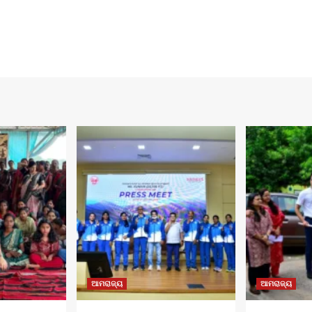
ଆମରାଜ୍ୟ
ଆମରାଜ୍ୟ