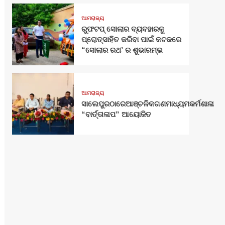
ଆମରାଜ୍ୟ
ରୁଫଟପ୍ ସୋଲାର ବ୍ୟବହାରକୁ
ପ୍ରୋତ୍ସାହିତ କରିବା ପାଇଁ କଟକରେ
“ସୋଲାର ରଥ’ ର ଶୁଭାରମ୍ଭ
ଆମରାଜ୍ୟ
ସାଲେପୁରଠାରେଆଞ୍ଚଳିକଗଣମାଧ୍ୟମକର୍ମଶାଳା
“ବାର୍ତ୍ତାଳାପ” ଆୟୋଜିତ