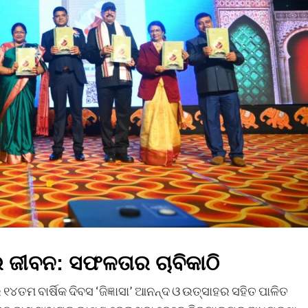
ର ଜୀବନ: ସଫଳତାର ଚାବିକାଠି
 ୧୪ତମ ବାର୍ଷିକ ଦିବସ ‘ଜିଜ୍ଞାସା’ ଆନନ୍ଦ ଓ ଉତ୍ସାହର ସହିତ ପାଳିତ