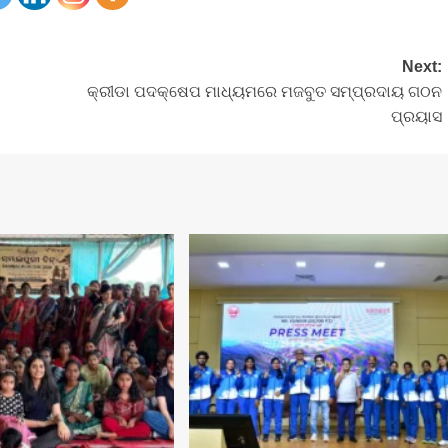
Next:
କ୍ରୀଡା ପଦକ୍ଷେପ ମାଧ୍ୟମରେ ମଜବୁତ ସମ୍ପ୍ରଦାୟ ଗଠନ
ପ୍ରୟାସ