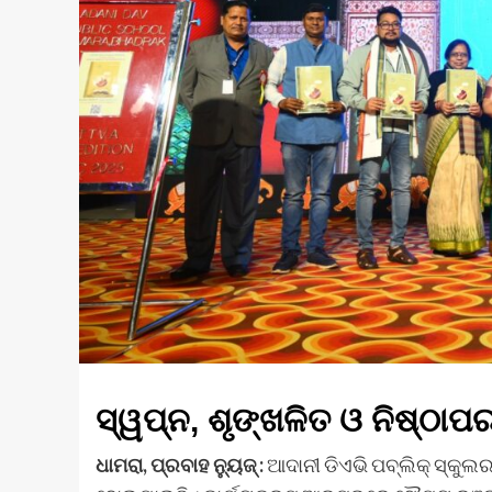
ସ୍ୱପ୍ନ, ଶୃଙ୍ଖଳିତ ଓ ନିଷ୍ଠାପ
ଧାମରା, ପ୍ରବାହ ନ୍ୟୁଜ୍ :
ଆଦାନୀ ଡିଏଭି ପବ୍ଲିକ୍ ସ୍କୁଲର