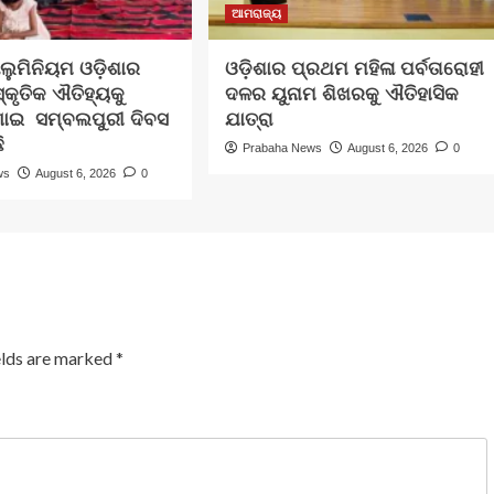
ଆମରାଜ୍ୟ
ଲୁମିନିୟମ ଓଡ଼ିଶାର
ଓଡ଼ିଶାର ପ୍ରଥମ ମହିଳା ପର୍ବତାରୋହୀ
ସ୍କୃତିକ ଐତିହ୍ୟକୁ
ଦଳର ୟୁନାମ ଶିଖରକୁ ଐତିହାସିକ
ଣାଇ ସମ୍ବଲପୁରୀ ଦିବସ
ଯାତ୍ରା
ି
Prabaha News
August 6, 2026
0
ws
August 6, 2026
0
elds are marked
*