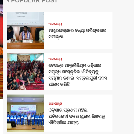
POPULAR POST
ଆମରାଜ୍ୟ
ମୟୂରଭଞ୍ଜରେ ବନ୍ୟା ପରିଚାଳନାର
ସମୀକ୍ଷା
ଆମରାଜ୍ୟ
ବେଦାନ୍ତ ଆଲୁମିନିୟମ ଓଡ଼ିଶାର
ସମୃଦ୍ଧ ସାଂସ୍କୃତିକ ଐତିହ୍ୟକୁ
ସମ୍ମାନ ଜଣାଇ ସମ୍ବଲପୁରୀ ଦିବସ
ପାଳନ କରିଛି
ଆମରାଜ୍ୟ
ଓଡ଼ିଶାର ପ୍ରଥମ ମହିଳା
ପର୍ବତାରୋହୀ ଦଳର ୟୁନାମ ଶିଖରକୁ
ଐତିହାସିକ ଯାତ୍ରା