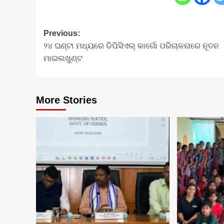
Post
Previous:
୨୪ ଘଣ୍ଟା ମଧ୍ୟରେ ଡିପିସିଏଲ୍ କାର୍ଗୋ ପରିଚାଳନାରେ ନୂତନ
navigation
ମାଇଲଖୁଣ୍ଟ
More Stories