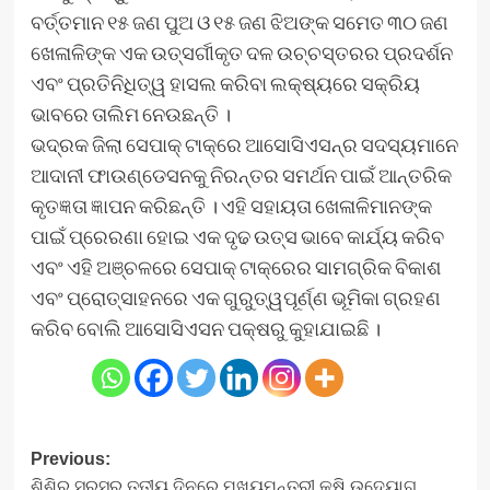
ବର୍ତ୍ତମାନ ୧୫ ଜଣ ପୁଅ ଓ ୧୫ ଜଣ ଝିଅଙ୍କ ସମେତ ୩୦ ଜଣ
ଖେଳାଳିଙ୍କ ଏକ ଉତ୍ସର୍ଗୀକୃତ ଦଳ ଉଚ୍ଚସ୍ତରର ପ୍ରଦର୍ଶନ
ଏବଂ ପ୍ରତିନିଧିତ୍ୱ ହାସଲ କରିବା ଲକ୍ଷ୍ୟରେ ସକ୍ରିୟ
ଭାବରେ ତାଲିମ ନେଉଛନ୍ତି ।
ଭଦ୍ରକ ଜିଲା ସେପାକ୍ ଟାକ୍ରେ ଆସୋସିଏସନ୍‌ର ସଦସ୍ୟମାନେ
ଆଦାନୀ ଫାଉଣ୍ଡେସନକୁ ନିରନ୍ତର ସମର୍ଥନ ପାଇଁ ଆନ୍ତରିକ
କୃତଜ୍ଞତା ଜ୍ଞାପନ କରିଛନ୍ତି । ଏହି ସହାୟତା ଖେଳାଳିମାନଙ୍କ
ପାଇଁ ପ୍ରେରଣା ହୋଇ ଏକ ଦୃଢ ଉତ୍ସ ଭାବେ କାର୍ଯ୍ୟ କରିବ
ଏବଂ ଏହି ଅଞ୍ଚଳରେ ସେପାକ୍ ଟାକ୍ରେର ସାମଗ୍ରିକ ବିକାଶ
ଏବଂ ପ୍ରୋତ୍ସାହନରେ ଏକ ଗୁରୁତ୍ୱପୂର୍ଣ୍ଣ ଭୂମିକା ଗ୍ରହଣ
କରିବ ବୋଲି ଆସୋସିଏସନ ପକ୍ଷରୁ କୁହାଯାଇଛି ।
Post
Previous:
ଶିଶିର ସରସର ତୃତୀୟ ଦିନରେ ମୁଖ୍ୟମନ୍ତ୍ରୀ କୃଷି ଉଦ୍ୟୋଗ