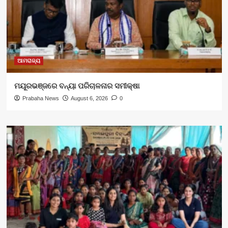
ଆମରାଜ୍ୟ
ମୟୂରଭଞ୍ଜରେ ବନ୍ୟା ପରିଚାଳନାର ସମୀକ୍ଷା
Prabaha News
August 6, 2026
0