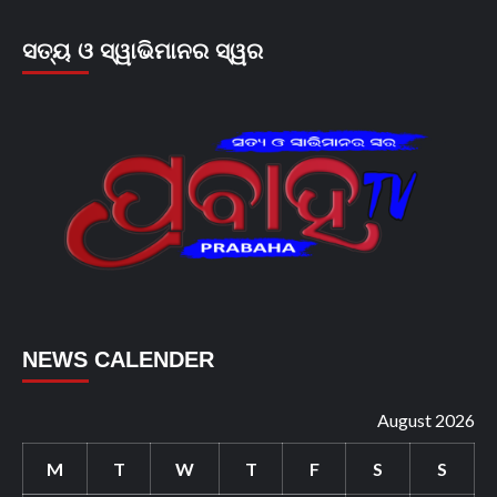
ସତ୍ୟ ଓ ସ୍ୱାଭିମାନର ସ୍ୱର
NEWS CALENDER
August 2026
M
T
W
T
F
S
S