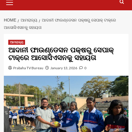
Menu
HOME
ଆମରାଜ୍ୟ
ଆଦାନୀ ଫାଉଣ୍ଡେସନ ପକ୍ଷରୁ ସେପାକ୍ ଟାକ୍ରେ
ଆସୋସିଏସନକୁ ସହାୟତା
ଆମରାଜ୍ୟ
ଆଦାନୀ ଫାଉଣ୍ଡେସନ ପକ୍ଷରୁ ସେପାକ୍
ଟାକ୍ରେ ଆସୋସିଏସନକୁ ସହାୟତା
Prabaha TV Bureau
January 13, 2026
0