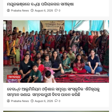
ମୟୂରଭଞ୍ଜରେ ବନ୍ୟା ପରିଚାଳନାର ସମୀକ୍ଷା
Prabaha News
August 6, 2026
0
ଆମରାଜ୍ୟ
ବେଦାନ୍ତ ଆଲୁମିନିୟମ ଓଡ଼ିଶାର ସମୃଦ୍ଧ ସାଂସ୍କୃତିକ ଐତିହ୍ୟକୁ
ସମ୍ମାନ ଜଣାଇ ସମ୍ବଲପୁରୀ ଦିବସ ପାଳନ କରିଛି
Prabaha News
August 6, 2026
0