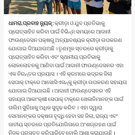
ଧାମରା,ପ୍ରବାହ ନ୍ୟୁଜ୍ :
କ୍ରୀଡ଼ା ଓ ଯୁବ ପ୍ରତିଭାକୁ
ପ୍ରୋତ୍ସାହିତ କରିବା ପାଇଁ ବିଭିନ୍ନ ସମୟରେ ଆଦାନୀ
ଫାଉଣ୍ଡେସନ ପକ୍ଷରୁ ଅତ୍ୟାବଶ୍ୟକ କ୍ରୀଡ଼ା ଉପକରଣ
ଯୋଗାଇ ଦିଆଯାଉଅଛି । ତୃଣମୂଳ ସ୍ତରରେ କ୍ରୀଡ଼ାକୁ
ପ୍ରୋତ୍ସାହିତ କରିବା ଏବଂ ସ୍ଥାନୀୟ ପ୍ରତିଭାକୁ
ଲୋକଲୋଚନକୁ ଆଣିବା ପାଇଁ ଆଦାନୀ ଫାଉଣ୍ଡେସନର ଏହା
ଏକ ନିରନ୍ତର ପ୍ରୟାସ । ଏହି କ୍ରମରେ ଭଦ୍ରକ ଜିଲା
ସେପାକ୍ ଟାକ୍ରେ ଆସୋସିଏସନ୍‌କୁ କ୍ରୀଡ଼ା ଉପକରଣ ସହାୟତା
ଯୋଗାଇ ଦିଆଯାଇଛି । ଆଦାନୀ ଫାଉଣ୍ଡେସନର ଏହି
ସହାୟତା ଆକାଂକ୍ଷୀ ସେପାକ୍ ଟାକ୍ରେ ଖେଳାଳିମାନଙ୍କ ପାଇଁ
ତାଲିମ ସୁବିଧାକୁ ଅଧିକ ସୁଦୃଢ କରିବ । ଏହା ଦ୍ୱାରା
ସେମାନଙ୍କର ଦକ୍ଷତା ବୃଦ୍ଧି ହେବା ସହ ଜିଲା, ରାଜ୍ୟ ଏବଂ
ଜାତୀୟ ସ୍ତରରେ ପ୍ରତିଯୋଗିତାରେ ଅଂଶଗ୍ରହଣ ପାଇଁ
ନିଜକୁ ପ୍ରସ୍ତୁତ କରିପାରିବେ ବୋଲି ଆଶା କରାଯାଉଛି ।