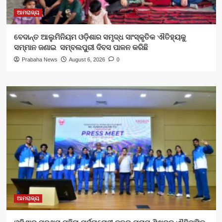
ଆମରାଜ୍ୟ
ବେଦାନ୍ତ ଆଲୁମିନିୟମ ଓଡ଼ିଶାର ସମୃଦ୍ଧ ସାଂସ୍କୃତିକ ଐତିହ୍ୟକୁ
ସମ୍ମାନ ଜଣାଇ ସମ୍ବଲପୁରୀ ଦିବସ ପାଳନ କରିଛି
Prabaha News
August 6, 2026
0
ଆମରାଜ୍ୟ