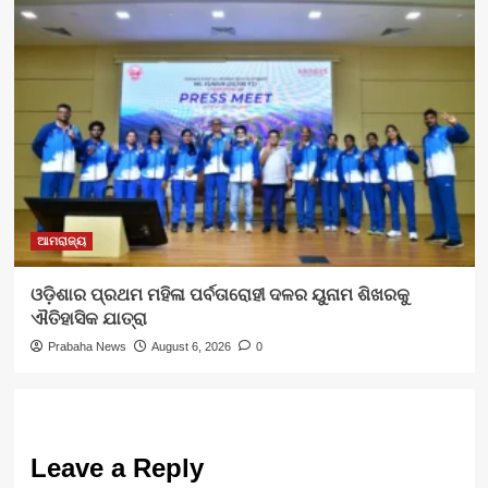
ଆମରାଜ୍ୟ
ଓଡ଼ିଶାର ପ୍ରଥମ ମହିଳା ପର୍ବତାରୋହୀ ଦଳର ୟୁନାମ ଶିଖରକୁ
ଐତିହାସିକ ଯାତ୍ରା
Prabaha News
August 6, 2026
0
Leave a Reply