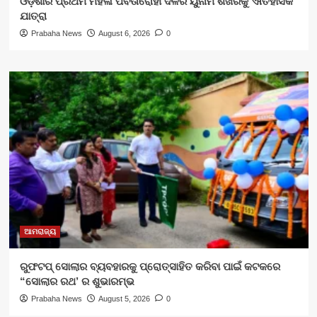
ଓଡ଼ିଶାର ପ୍ରଥମ ମହିଳା ପର୍ବତାରୋହୀ ଦଳର ୟୁନାମ ଶିଖରକୁ ଐତିହାସିକ
ଯାତ୍ରା
Prabaha News
August 6, 2026
0
ଆମରାଜ୍ୟ
ରୁଫଟପ୍ ସୋଲାର ବ୍ୟବହାରକୁ ପ୍ରୋତ୍ସାହିତ କରିବା ପାଇଁ କଟକରେ
“ସୋଲାର ରଥ’ ର ଶୁଭାରମ୍ଭ
Prabaha News
August 5, 2026
0