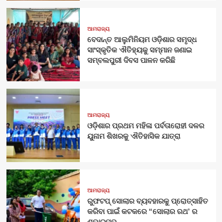
ଆମରାଜ୍ୟ
ବେଦାନ୍ତ ଆଲୁମିନିୟମ ଓଡ଼ିଶାର ସମୃଦ୍ଧ
ସାଂସ୍କୃତିକ ଐତିହ୍ୟକୁ ସମ୍ମାନ ଜଣାଇ
ସମ୍ବଲପୁରୀ ଦିବସ ପାଳନ କରିଛି
ଆମରାଜ୍ୟ
ଓଡ଼ିଶାର ପ୍ରଥମ ମହିଳା ପର୍ବତାରୋହୀ ଦଳର
ୟୁନାମ ଶିଖରକୁ ଐତିହାସିକ ଯାତ୍ରା
ଆମରାଜ୍ୟ
ରୁଫଟପ୍ ସୋଲାର ବ୍ୟବହାରକୁ ପ୍ରୋତ୍ସାହିତ
କରିବା ପାଇଁ କଟକରେ “ସୋଲାର ରଥ’ ର
ଶୁଭାରମ୍ଭ