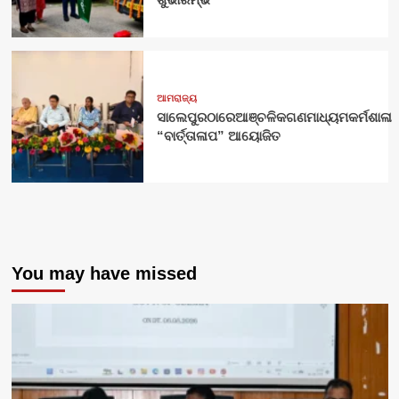
ଆମରାଜ୍ୟ
ସାଲେପୁରଠାରେଆଞ୍ଚଳିକଗଣମାଧ୍ୟମକର୍ମଶାଳା
“ବାର୍ତ୍ତାଳାପ” ଆୟୋଜିତ
You may have missed