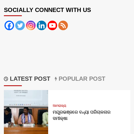
SOCIALLY CONNECT WITH US
LATEST POST
POPULAR POST
ଆମରାଜ୍ୟ
ମୟୂରଭଞ୍ଜରେ ବନ୍ୟା ପରିଚାଳନାର
ସମୀକ୍ଷା