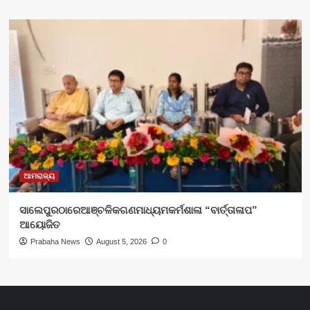
ଆମରାଜ୍ୟ
ସାଲେପୁରଠାରେଆଞ୍ଚଳିକଗଣମାଧ୍ୟମକର୍ମଶାଳା “ବାର୍ତ୍ତାଳାପ”
ଆୟୋଜିତ
Prabaha News
August 5, 2026
0