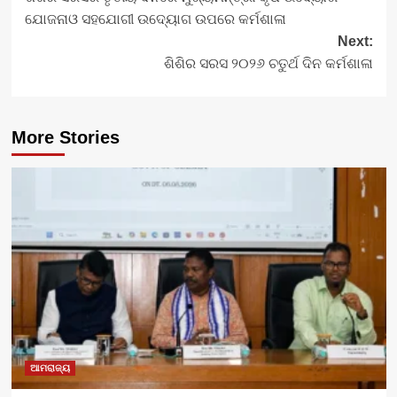
navigation
ଯୋଜନାଓ ସହଯୋଗୀ ଉଦ୍ୟୋଗ ଉପରେ କର୍ମଶାଳା
Next:
ଶିଶିର ସରସ ୨୦୨୬ ଚତୁର୍ଥ ଦିନ କର୍ମଶାଳା
More Stories
ଆମରାଜ୍ୟ