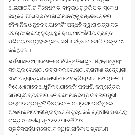
ଆଇଆଇପି ର ବିଶେଷଜ୍ଞ ଡ. ବାବୁରାଓ ଗୁଡୁରି ଓ ଡ. ସୁବୋଧ
ଜୟକର ଅଂଶଗ୍ରହଣକାରୀମାନଙ୍କୁ ସମ୍ବୋଧନ କରି
ବୈଜ୍ଞାନିକ ଓ ନୂତନ ପ୍ୟାକେଜିଂ ପଦ୍ଧତି ଦ୍ୱାରା ଉତ୍ପାଦର
ସେଲ୍ଫ ଲାଇଫ୍ ବୃଦ୍ଧି, ସୁରକ୍ଷା, ଆକର୍ଷଣୀୟ ବ୍ରାଣ୍ଡ
ପରିଚୟ ଓ ଗ୍ରାହକଙ୍କ ଆକର୍ଷଣ ବଢିଥାଏ ବୋଲି ଉଲ୍ଲେଖ
କରିଥିଲେ ।
କର୍ମଶାଳାର ଅଧିବେଶନରେ ବିଭିନ୍ନ ଜିଲାରୁ ଆସିଥିବା ସ୍ୱୟଂ
ସହାୟକ ଗୋଷ୍ଠୀ, ଉତ୍ପାଦକ ଗୋଷ୍ଠୀ, ଗ୍ରାମୀଣ ଉଦ୍ୟୋଗୀ
ଏବଂ ଅନ୍ୟାନ୍ୟ ସହଭାଗୀମାନେ ସକ୍ରିୟ ଭାଗ ନେଇଥିଲେ ।
ବିଶେଷଜ୍ଞମାନେ ଆଧୁନିକ ପ୍ୟାକେଜିଂ ପଦ୍ଧତି, କମ୍ ଖର୍ଚ୍ଚର
ସାମଗ୍ରୀ ବ୍ୟବହାର, ଲେବଲିଂ ମାନଦଣ୍ଡ ଓ ବଜାରମୁଖୀ
ଉତ୍ପାଦ ପ୍ରସ୍ତୁତି ବିଷୟରେ ଜ୍ଞାନ ପ୍ରଦାନ କରିଥିଲେ ।
ଅଂଶଗ୍ରହଣକାରୀଙ୍କ କ୍ଷମତା ବୃଦ୍ଧି କରି ଗ୍ରାମୀଣ ପଣ୍ୟକୁ
ରାଜ୍ୟ ଓ ଜାତୀୟ ସ୍ତରରେ ମାର୍କେଟିଂ ଓ
ପ୍ରତିସ୍ପର୍ଦ୍ଧାମନୋଭାବ ଦ୍ୱାରା ଜୀବିକା ଓ ଗ୍ରାମୀଣ