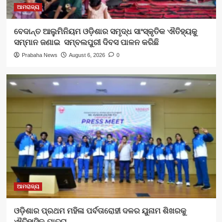
ଆମରାଜ୍ୟ
ବେଦାନ୍ତ ଆଲୁମିନିୟମ ଓଡ଼ିଶାର ସମୃଦ୍ଧ ସାଂସ୍କୃତିକ ଐତିହ୍ୟକୁ
ସମ୍ମାନ ଜଣାଇ ସମ୍ବଲପୁରୀ ଦିବସ ପାଳନ କରିଛି
Prabaha News
August 6, 2026
0
ଆମରାଜ୍ୟ
ଓଡ଼ିଶାର ପ୍ରଥମ ମହିଳା ପର୍ବତାରୋହୀ ଦଳର ୟୁନାମ ଶିଖରକୁ
ଐତିହାସିକ ଯାତ୍ରା