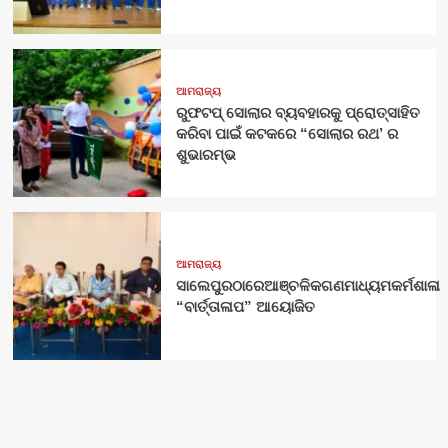
ଆମରାଜ୍ୟ
ରୁଫଟପ୍ ସୋଲାର ବ୍ୟବହାରକୁ ପ୍ରୋତ୍ସାହିତ
କରିବା ପାଇଁ କଟକରେ “ସୋଲାର ରଥ’ ର
ଶୁଭାରମ୍ଭ
ଆମରାଜ୍ୟ
ସାଲେପୁରଠାରେଆଞ୍ଚଳିକଗଣମାଧ୍ୟମକର୍ମଶାଳା
“ବାର୍ତ୍ତାଳାପ” ଆୟୋଜିତ