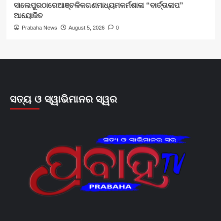
ସାଲେପୁରଠାରେଆଞ୍ଚଳିକଗଣମାଧ୍ୟମକର୍ମଶାଳା “ବାର୍ତ୍ତାଳାପ”
ଆୟୋଜିତ
Prabaha News
August 5, 2026
0
ସତ୍ୟ ଓ ସ୍ୱାଭିମାନର ସ୍ୱର