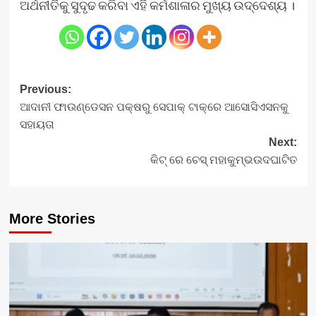
ଅର୍ଥନୀତିକୁ ସୁଦୃଢ କରିବା ଏହି କର୍ମଶାଳାର ମୁଖ୍ୟ ଉଦ୍ଦେଶ୍ୟ ।
Post
Previous:
ଆଦାନୀ ଫାଉଣ୍ଡେସନ ପକ୍ଷରୁ ସେପାକ୍ ଟାକ୍ରେ ଆସୋସିଏସନକୁ
navigation
ସହାୟତା
Next:
କିଟ୍‍ ରେ ଚେସ୍‍ ମହାକୁମ୍ଭଉଦଘାଟିତ
More Stories