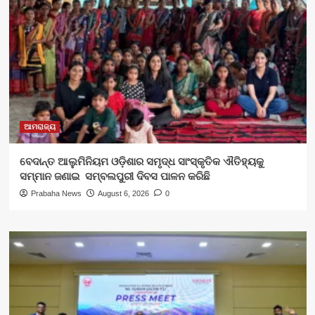
ଆମରାଜ୍ୟ
ବେଦାନ୍ତ ଆଲୁମିନିୟମ ଓଡ଼ିଶାର ସମୃଦ୍ଧ ସାଂସ୍କୃତିକ ଐତିହ୍ୟକୁ
ସମ୍ମାନ ଜଣାଇ ସମ୍ବଲପୁରୀ ଦିବସ ପାଳନ କରିଛି
Prabaha News
August 6, 2026
0