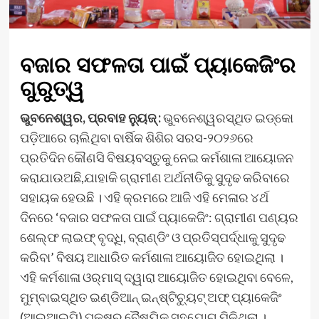
ବଜାର ସଫଳତା ପାଇଁ ପ୍ୟାକେଜିଂର
ଗୁରୁତ୍ୱ
ଭୁବନେଶ୍ୱର, ପ୍ରବାହ ନ୍ୟୁଜ୍ :
ଭୁବନେଶ୍ୱରସ୍ଥିତ ଇଡ୍‌କୋ
ପଡ଼ିଆରେ ଚାଲିଥିବା ବାର୍ଷିକ ଶିଶିର ସରସ-୨୦୨୬ରେ
ପ୍ରତିଦିନ କୌଣସି ବିଷୟବସ୍ତୁକୁ ନେଇ କର୍ମଶାଳା ଆୟୋଜନ
କରାଯାଉଅଛି,ଯାହାକି ଗ୍ରାମୀଣ ଅର୍ଥନୀତିକୁ ସୁଦୃଢ କରିବାରେ
ସହାୟକ ହେଉଛି । ଏହି କ୍ରମରେ ଆଜି ଏହି ମେଳାର ୪ର୍ଥ
ଦିନରେ ‘ବଜାର ସଫଳତା ପାଇଁ ପ୍ୟାକେଜିଂ: ଗ୍ରାମୀଣ ପଣ୍ୟର
ଶେଲ୍ଫ ଲାଇଫ୍ ବୃଦ୍ଧି, ବ୍ରାଣ୍ଡିଂ ଓ ପ୍ରତିସ୍ପର୍ଦ୍ଧାକୁ ସୁଦୃଢ
କରିବା’ ବିଷୟ ଆଧାରିତ କର୍ମଶାଳା ଆୟୋଜିତ ହୋଇଥିଲା ।
ଏହି କର୍ମଶାଳା ଓର୍‌ମାସ୍ ଦ୍ୱାରା ଆୟୋଜିତ ହୋଇଥିବା ବେଳେ,
ମୁମ୍ବାଇସ୍ଥିତ ଇଣ୍ଡିଆନ୍ ଇନ୍‌ଷ୍ଟିଚ୍ୟୁଟ୍ ଅଫ୍ ପ୍ୟାକେଜିଂ
(ଆଇଆଇପି) ପକ୍ଷରୁ ବୈଷୟିକ ସହଯୋଗ ମିଳିଥିଲା ।