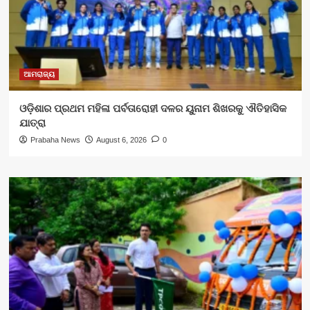
ଆମରାଜ୍ୟ
ଓଡ଼ିଶାର ପ୍ରଥମ ମହିଳା ପର୍ବତାରୋହୀ ଦଳର ୟୁନାମ ଶିଖରକୁ ଐତିହାସିକ
ଯାତ୍ରା
Prabaha News
August 6, 2026
0