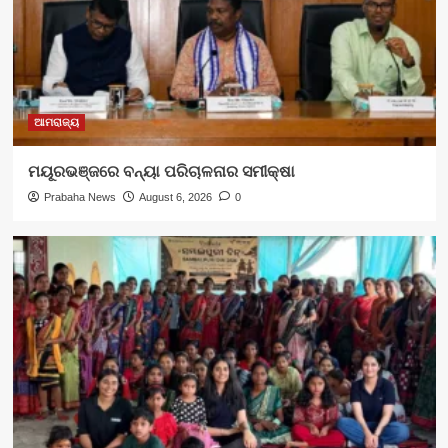
ଆମରାଜ୍ୟ
ମୟୂରଭଞ୍ଜରେ ବନ୍ୟା ପରିଚାଳନାର ସମୀକ୍ଷା
Prabaha News
August 6, 2026
0