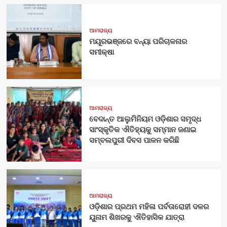
ଆମରାଜ୍ୟ
ମୟୂରଭଞ୍ଜରେ ବନ୍ୟା ପରିଚାଳନାର
ସମୀକ୍ଷା
ଆମରାଜ୍ୟ
ବେଦାନ୍ତ ଆଲୁମିନିୟମ ଓଡ଼ିଶାର ସମୃଦ୍ଧ
ସାଂସ୍କୃତିକ ଐତିହ୍ୟକୁ ସମ୍ମାନ ଜଣାଇ
ସମ୍ବଲପୁରୀ ଦିବସ ପାଳନ କରିଛି
ଆମରାଜ୍ୟ
ଓଡ଼ିଶାର ପ୍ରଥମ ମହିଳା ପର୍ବତାରୋହୀ ଦଳର
ୟୁନାମ ଶିଖରକୁ ଐତିହାସିକ ଯାତ୍ରା