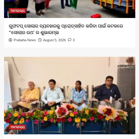
ଆମରାଜ୍ୟ
ରୁଫଟପ୍ ସୋଲାର ବ୍ୟବହାରକୁ ପ୍ରୋତ୍ସାହିତ କରିବା ପାଇଁ କଟକରେ
“ସୋଲାର ରଥ’ ର ଶୁଭାରମ୍ଭ
Prabaha News
August 5, 2026
0
ଆମରାଜ୍ୟ