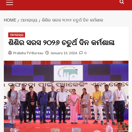
Menu
HOME
ଆମରାଜ୍ୟ
ଶିଶିର ସରସ ୨୦୨୬ ଚତୁର୍ଥ ଦିନ କର୍ମଶାଳା
ଆମରାଜ୍ୟ
ଶିଶିର ସରସ ୨୦୨୬ ଚତୁର୍ଥ ଦିନ କର୍ମଶାଳା
Prabaha TV Bureau
January 13, 2026
0