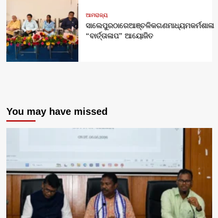
ଆମରାଜ୍ୟ
ସାଲେପୁରଠାରେଆଞ୍ଚଳିକଗଣମାଧ୍ୟମକର୍ମଶାଳା
“ବାର୍ତ୍ତାଳାପ” ଆୟୋଜିତ
You may have missed