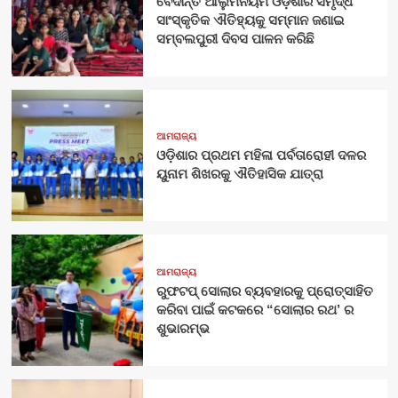
ବେଦାନ୍ତ ଆଲୁମିନିୟମ ଓଡ଼ିଶାର ସମୃଦ୍ଧ
ସାଂସ୍କୃତିକ ଐତିହ୍ୟକୁ ସମ୍ମାନ ଜଣାଇ
ସମ୍ବଲପୁରୀ ଦିବସ ପାଳନ କରିଛି
ଆମରାଜ୍ୟ
ଓଡ଼ିଶାର ପ୍ରଥମ ମହିଳା ପର୍ବତାରୋହୀ ଦଳର
ୟୁନାମ ଶିଖରକୁ ଐତିହାସିକ ଯାତ୍ରା
ଆମରାଜ୍ୟ
ରୁଫଟପ୍ ସୋଲାର ବ୍ୟବହାରକୁ ପ୍ରୋତ୍ସାହିତ
କରିବା ପାଇଁ କଟକରେ “ସୋଲାର ରଥ’ ର
ଶୁଭାରମ୍ଭ