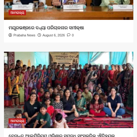
ଆମରାଜ୍ୟ
ମୟୂରଭଞ୍ଜରେ ବନ୍ୟା ପରିଚାଳନାର ସମୀକ୍ଷା
Prabaha News
August 6, 2026
0
ଆମରାଜ୍ୟ
ବେଦାନ୍ତ ଆଲୁମିନିୟମ ଓଡ଼ିଶାର ସମୃଦ୍ଧ ସାଂସ୍କୃତିକ ଐତିହ୍ୟକୁ