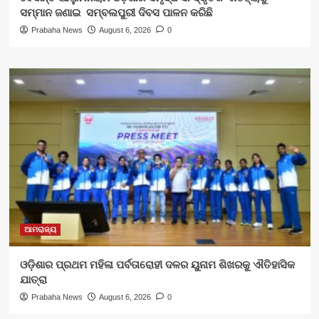
ସମ୍ମାନ ଜଣାଇ ସମ୍ବଲପୁରୀ ଦିବସ ପାଳନ କରିଛି
Prabaha News
August 6, 2026
0
ଆମରାଜ୍ୟ
ଓଡ଼ିଶାର ପ୍ରଥମ ମହିଳା ପର୍ବତାରୋହୀ ଦଳର ୟୁନାମ ଶିଖରକୁ ଐତିହାସିକ
ଯାତ୍ରା
Prabaha News
August 6, 2026
0