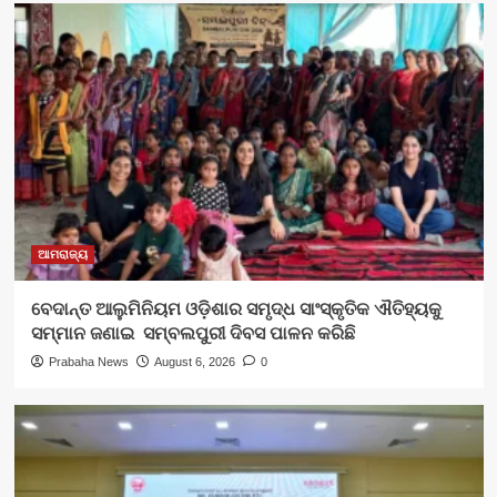
ଆମରାଜ୍ୟ
ବେଦାନ୍ତ ଆଲୁମିନିୟମ ଓଡ଼ିଶାର ସମୃଦ୍ଧ ସାଂସ୍କୃତିକ ଐତିହ୍ୟକୁ
ସମ୍ମାନ ଜଣାଇ ସମ୍ବଲପୁରୀ ଦିବସ ପାଳନ କରିଛି
Prabaha News
August 6, 2026
0