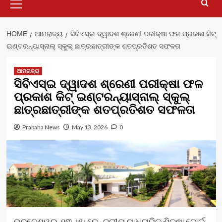
Menu
HOME
ଆମରାଜ୍ୟ
ସିବିଏସ୍‍ଇ ଦ୍ୱାଦଶ ଶ୍ରେଣୀ ପରୀକ୍ଷା ଫଳ ପ୍ରକାଶ କିଟ୍‍
ଇଣ୍ଟରନ୍ୟାସ୍‍ନାଲ୍‍ ସ୍କୁଲ୍‍ ଛାତ୍ରଛାତ୍ରୀଙ୍କ ଶତପ୍ରତିଶତ ସଫଳତା
ଆମରାଜ୍ୟ
ସିବିଏସ୍‍ଇ ଦ୍ୱାଦଶ ଶ୍ରେଣୀ ପରୀକ୍ଷା ଫଳ
ପ୍ରକାଶ କିଟ୍‍ ଇଣ୍ଟରନ୍ୟାସ୍‍ନାଲ୍‍ ସ୍କୁଲ୍‍
ଛାତ୍ରଛାତ୍ରୀଙ୍କ ଶତପ୍ରତିଶତ ସଫଳତା
Prabaha News
May 13, 2026
0
ଭୁବନେଶ୍ୱର, ୧୩ ।୫: କେନ୍ଦ୍ରୀୟ ମାଧ୍ୟମିକ ଶିକ୍ଷା ବୋର୍ଡ