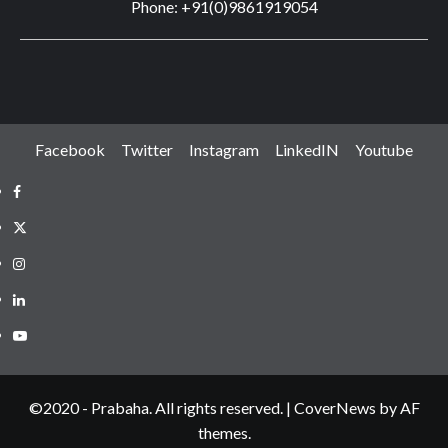
Phone: +91(0)9861919054
Facebook
Twitter
Instagram
LinkedIN
Youtube
Facebook
Twitter
Instagram
LinkedIN
Youtube
©2020 - Prabaha. All rights reserved.
|
CoverNews
by AF
themes.