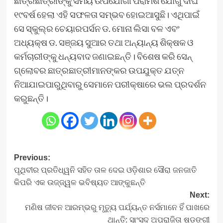
ଛାତ୍ରଛାତ୍ରୀଙ୍କୁ ସମୟ ଉପଯୋଗୀ ପରାମର୍ଶ ଯୋଗୁଁ ଦୀର୍ଘ
୧୯ବର୍ଷ ହେଲା ଏହି ସଫଳତା ସମ୍ଭବ ହୋଇଆସୁଛି। ଏଥିପାଇଁ
ସେ ସ୍କୁଲ୍‍ର ଚେୟାରପର୍ସନ ଡ. ମୋନା ଲିସା ବଳ ଏବଂ
ଅଧ୍ୟକ୍ଷ ଡ. ସଞ୍ଜୟ ସୁଆର ତଥା ଅନ୍ୟାନ୍ୟ ଶିକ୍ଷକ ଓ
କର୍ମଚାରୀଙ୍କୁ ଧନ୍ୟବାଦ ଜଣାଇଛନ୍ତି। ବିଶେଷ କରି ସେନ୍‍
ଗ୍ଲୋବର ଛାତ୍ରଛାତ୍ରୀମାନଙ୍କର ଉପଯୁକ୍ତ ଯତ୍ନ
ନିଆଯାଇପାରୁଥିବାରୁ ସେମାନେ ପରୀକ୍ଷାରେ ଭଲ ପ୍ରଦର୍ଶନ
କରୁଛନ୍ତି।
Post
Previous:
ପୃଥିବୀର ପ୍ରତିଧ୍ୱନି ସହିତ ତାଳ ଦେଇ ଓଡ଼ିଶାର ସୌରା ଜନଜାତି
navigation
କିପରି ଏକ ଉଜ୍ଜ୍ୱଳ ଭବିଷ୍ୟତ ଆଙ୍କୁଛନ୍ତି
Next:
ମଣିଷ ଜୀବନ ଆରମ୍ଭରୁ ମୃତ୍ୟୁ ପର୍ଯ୍ୟନ୍ତ ନର୍ସମାନେ ହିଁ ପାଖରେ
ଥାନ୍ତି: ସାଂସଦ ଅପରାଜିତା ଷଡ଼ଙ୍ଗୀ