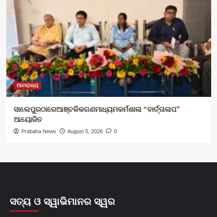
ଆମରାଜ୍ୟ
ସାଲେପୁରଠାରେଆଞ୍ଚଳିକଗଣମାଧ୍ୟମକର୍ମଶାଳା “ବାର୍ତ୍ତାଳାପ”
ଆୟୋଜିତ
Prabaha News
August 5, 2026
0
ସତ୍ୟ ଓ ସ୍ୱାଭିମାନର ସ୍ୱର