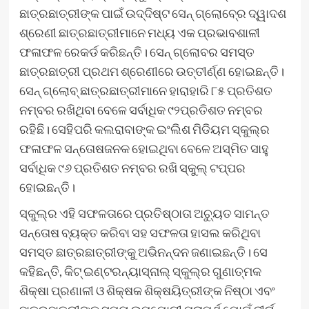
ଛାତ୍ରଛାତ୍ରୀଙ୍କ ପାଇଁ ଉଦ୍ଦିଷ୍ଟ ସେନ୍‍ ଗ୍ଲୋବ୍‍ରେ ଦ୍ୱାଦଶ
ଶ୍ରେଣୀ ଛାତ୍ରଛାତ୍ରୀମାନେ ମଧ୍ୟ ଏକ ପ୍ରଭାବଶାଳୀ
ଫଳାଫଳ ରେକର୍ଡ କରିଛନ୍ତି। ସେନ୍‍ ଗ୍ଲୋବର ସମସ୍ତ
ଛାତ୍ରଛାତ୍ରୀ ପ୍ରଥମ ଶ୍ରେଣୀରେ ଉତ୍ତୀର୍ଣ୍ଣ ହୋଇଛନ୍ତି।
ସେନ୍‍ ଗ୍ଲୋବ୍‍ ଛାତ୍ରଛାତ୍ରୀମାନେ ହାରାହାରି ୮୫ ପ୍ରତିଶତ
ନମ୍ବର ରଖିଥିବା ବେଳେ ସର୍ବାଧିକ ୯୨ପ୍ରତିଶତ ନମ୍ବର
ରହିଛି। ସେହିପରି କଲରାବାଙ୍କ ଇଂଲିଶ ମିଡିୟମ ସ୍କୁଲ୍‍ର
ଫଳାଫଳ ସନ୍ତୋଷଜନକ ହୋଇଥିବା ବେଳେ ଅସ୍ମିତ ସାହୁ
ସର୍ବାଧିକ ୯୬ ପ୍ରତିଶତ ନମ୍ବର ରଖି ସ୍କୁଲ୍‍ ଟପ୍‍ପର
ହୋଇଛନ୍ତି।
ସ୍କୁଲ୍‍ର ଏହି ସଫଳତାରେ ପ୍ରତିଷ୍ଠାତା ଅଚ୍ୟୁତ ସାମନ୍ତ
ସନ୍ତୋଷ ବ୍ୟକ୍ତ କରିବା ସହ ସଫଳତା ହାସଲ କରିଥିବା
ସମସ୍ତ ଛାତ୍ରଛାତ୍ରୀଙ୍କୁ ଅଭିନନ୍ଦନ ଜଣାଇଛନ୍ତି। ସେ
କହିଛନ୍ତି, କିଟ୍‍ ଇଣ୍ଟରନ୍ୟାସ୍‍ନାଲ୍‍ ସ୍କୁଲ୍‍ର ଗୁଣାତ୍ମକ
ଶିକ୍ଷା ପ୍ରଣାଳୀ ଓ ଶିକ୍ଷକ ଶିକ୍ଷୟିତ୍ରୀଙ୍କ ନିଷ୍ଠା ଏବଂ