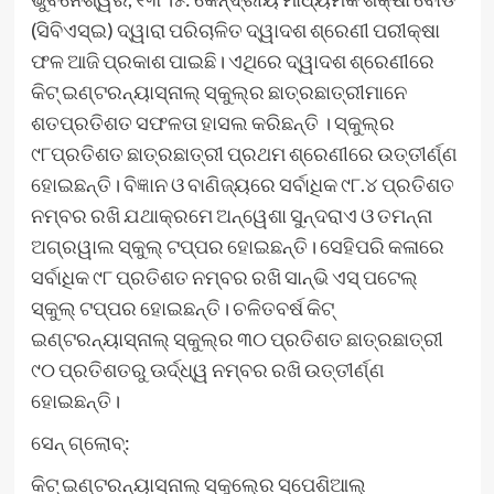
(ସିବିଏସ୍‍ଇ) ଦ୍ୱାରା ପରିଚାଳିତ ଦ୍ୱାଦଶ ଶ୍ରେଣୀ ପରୀକ୍ଷା
ଫଳ ଆଜି ପ୍ରକାଶ ପାଇଛି। ଏଥିରେ ଦ୍ୱାଦଶ ଶ୍ରେଣୀରେ
କିଟ୍‍ ଇଣ୍ଟରନ୍ୟାସ୍‍ନାଲ୍‍ ସ୍କୁଲ୍‍ର ଛାତ୍ରଛାତ୍ରୀମାନେ
ଶତପ୍ରତିଶତ ସଫଳତା ହାସଲ କରିଛନ୍ତି । ସ୍କୁଲ୍‍ର
୯୮ପ୍ରତିଶତ ଛାତ୍ରଛାତ୍ରୀ ପ୍ରଥମ ଶ୍ରେଣୀରେ ଉତ୍ତୀର୍ଣ୍ଣ
ହୋଇଛନ୍ତି। ବିଜ୍ଞାନ ଓ ବାଣିଜ୍ୟରେ ସର୍ବାଧିକ ୯୮.୪ ପ୍ରତିଶତ
ନମ୍ବର ରଖି ଯଥାକ୍ରମେ ଅନ୍ୱେଶା ସୁନ୍ଦରାଏ ଓ ତମନ୍ନା
ଅଗ୍ରୱାଲ ସ୍କୁଲ୍‍ ଟପ୍‍ପର ହୋଇଛନ୍ତି। ସେହିପରି କଳାରେ
ସର୍ବାଧିକ ୯୮ ପ୍ରତିଶତ ନମ୍ବର ରଖି ସାନ୍‍ଭି ଏସ୍‍ ପଟେଲ୍‍
ସ୍କୁଲ୍‍ ଟପ୍‍ପର ହୋଇଛନ୍ତି। ଚଳିତବର୍ଷ କିଟ୍‍
ଇଣ୍ଟରନ୍ୟାସ୍‍ନାଲ୍‍ ସ୍କୁଲ୍‍ର ୩୦ ପ୍ରତିଶତ ଛାତ୍ରଛାତ୍ରୀ
୯୦ ପ୍ରତିଶତରୁ ଊର୍ଦ୍ଧ୍ୱ ନମ୍ବର ରଖି ଉତ୍ତୀର୍ଣ୍ଣ
ହୋଇଛନ୍ତି।
ସେନ୍‍ ଗ୍ଲୋବ୍‍:
କିଟ୍‍ ଇଣ୍ଟରନ୍ୟାସ୍‍ନାଲ୍‍ ସ୍କୁଲ୍‍ରେ ସ୍ପେଶିଆଲ୍‍