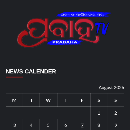
NEWS CALENDER
August 2026
M
T
W
T
F
S
S
1
2
3
4
5
6
7
8
9