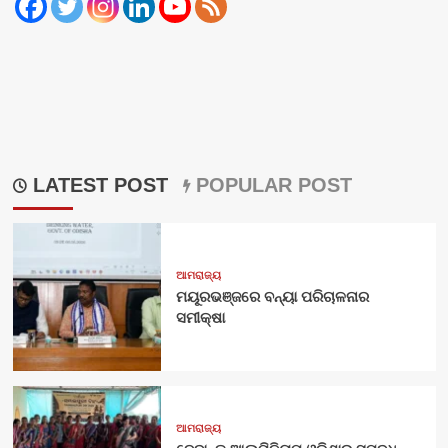
LATEST POST
POPULAR POST
ଆମରାଜ୍ୟ
ମୟୂରଭଞ୍ଜରେ ବନ୍ୟା ପରିଚାଳନାର
ସମୀକ୍ଷା
ଆମରାଜ୍ୟ