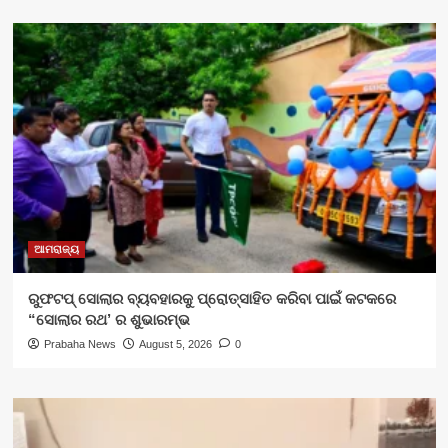
ଆମରାଜ୍ୟ
ରୁଫଟପ୍ ସୋଲାର ବ୍ୟବହାରକୁ ପ୍ରୋତ୍ସାହିତ କରିବା ପାଇଁ କଟକରେ
“ସୋଲାର ରଥ’ ର ଶୁଭାରମ୍ଭ
Prabaha News
August 5, 2026
0