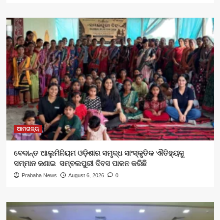
ଆମରାଜ୍ୟ
ବେଦାନ୍ତ ଆଲୁମିନିୟମ ଓଡ଼ିଶାର ସମୃଦ୍ଧ ସାଂସ୍କୃତିକ ଐତିହ୍ୟକୁ
ସମ୍ମାନ ଜଣାଇ ସମ୍ବଲପୁରୀ ଦିବସ ପାଳନ କରିଛି
Prabaha News
August 6, 2026
0