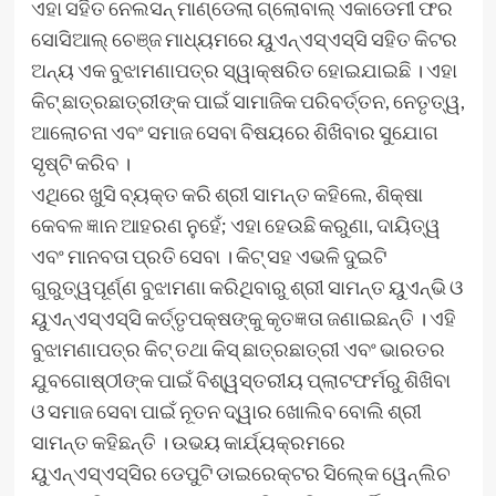
ଏହା ସହିତ ନେଲସନ୍ ମାଣ୍ଡେଲା ଗ୍ଲୋବାଲ୍ ଏକାଡେମୀ ଫର
ସୋସିଆଲ୍ ଚେଞ୍ଜ ମାଧ୍ୟମରେ ୟୁଏନ୍‍ଏସ୍‍ଏସ୍‍ସି ସହିତ କିଟର
ଅନ୍ୟ ଏକ ବୁଝାମଣାପତ୍ର ସ୍ୱାକ୍ଷରିତ ହୋଇଯାଇଛି । ଏହା
କିଟ୍‍ ଛାତ୍ରଛାତ୍ରୀଙ୍କ ପାଇଁ ସାମାଜିକ ପରିବର୍ତ୍ତନ, ନେତୃତ୍ୱ,
ଆଲୋଚନା ଏବଂ ସମାଜ ସେବା ବିଷୟରେ ଶିଖିବାର ସୁଯୋଗ
ସୃଷ୍ଟି କରିବ ।
ଏଥିରେ ଖୁସି ବ୍ୟକ୍ତ କରି ଶ୍ରୀ ସାମନ୍ତ କହିଲେ, ଶିକ୍ଷା
କେବଳ ଜ୍ଞାନ ଆହରଣ ନୁହେଁ; ଏହା ହେଉଛି କରୁଣା, ଦାୟିତ୍ୱ
ଏବଂ ମାନବତା ପ୍ରତି ସେବା । କିଟ୍‍ ସହ ଏଭଳି ଦୁଇଟି
ଗୁରୁତ୍ୱପୂର୍ଣ୍ଣ ବୁଝାମଣା କରିଥିବାରୁ ଶ୍ରୀ ସାମନ୍ତ ୟୁଏନ୍‍ଭି ଓ
ୟୁଏନ୍‍ଏସ୍‍ଏସ୍‍ସି କର୍ତ୍ତୃପକ୍ଷଙ୍କୁ କୃତଜ୍ଞତା ଜଣାଇଛନ୍ତି । ଏହି
ବୁଝାମଣାପତ୍ର କିଟ୍‍ ତଥା କିସ୍‍ ଛାତ୍ରଛାତ୍ରୀ ଏବଂ ଭାରତର
ଯୁବଗୋଷ୍ଠୀଙ୍କ ପାଇଁ ବିଶ୍ୱସ୍ତରୀୟ ପ୍ଲାଟଫର୍ମରୁ ଶିଖିବା
ଓ ସମାଜ ସେବା ପାଇଁ ନୂତନ ଦ୍ୱାର ଖୋଲିବ ବୋଲି ଶ୍ରୀ
ସାମନ୍ତ କହିଛନ୍ତି । ଉଭୟ କାର୍ଯ୍ୟକ୍ରମରେ
ୟୁଏନ୍‍ଏସ୍‍ଏସ୍‍ସିର ଡେପୁଟି ଡାଇରେକ୍ଟର ସିଲ୍‍କେ ୱେନ୍‍ଲିଚ