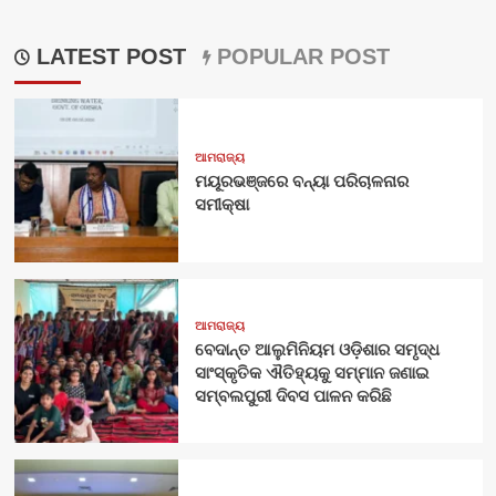
LATEST POST
POPULAR POST
ଆମରାଜ୍ୟ
ମୟୂରଭଞ୍ଜରେ ବନ୍ୟା ପରିଚାଳନାର
ସମୀକ୍ଷା
ଆମରାଜ୍ୟ
ବେଦାନ୍ତ ଆଲୁମିନିୟମ ଓଡ଼ିଶାର ସମୃଦ୍ଧ
ସାଂସ୍କୃତିକ ଐତିହ୍ୟକୁ ସମ୍ମାନ ଜଣାଇ
ସମ୍ବଲପୁରୀ ଦିବସ ପାଳନ କରିଛି