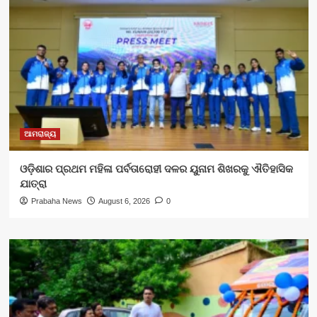
ଆମରାଜ୍ୟ
ଓଡ଼ିଶାର ପ୍ରଥମ ମହିଳା ପର୍ବତାରୋହୀ ଦଳର ୟୁନାମ ଶିଖରକୁ ଐତିହାସିକ
ଯାତ୍ରା
Prabaha News
August 6, 2026
0