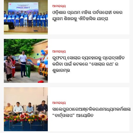
ଆମରାଜ୍ୟ
ଓଡ଼ିଶାର ପ୍ରଥମ ମହିଳା ପର୍ବତାରୋହୀ ଦଳର
ୟୁନାମ ଶିଖରକୁ ଐତିହାସିକ ଯାତ୍ରା
ଆମରାଜ୍ୟ
ରୁଫଟପ୍ ସୋଲାର ବ୍ୟବହାରକୁ ପ୍ରୋତ୍ସାହିତ
କରିବା ପାଇଁ କଟକରେ “ସୋଲାର ରଥ’ ର
ଶୁଭାରମ୍ଭ
ଆମରାଜ୍ୟ
ସାଲେପୁରଠାରେଆଞ୍ଚଳିକଗଣମାଧ୍ୟମକର୍ମଶାଳା
“ବାର୍ତ୍ତାଳାପ” ଆୟୋଜିତ