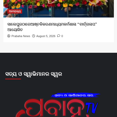
ଆମରାଜ୍ୟ
ସାଲେପୁରଠାରେଆଞ୍ଚଳିକଗଣମାଧ୍ୟମକର୍ମଶାଳା “ବାର୍ତ୍ତାଳାପ”
ଆୟୋଜିତ
Prabaha News
August 5, 2026
0
ସତ୍ୟ ଓ ସ୍ୱାଭିମାନର ସ୍ୱର