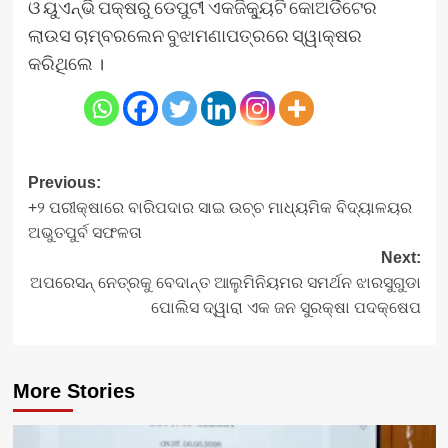
ଓ ୟୁଏନ୍‍ଭି ପକ୍ଷରୁ ଡେପୁଟୀ ଏକଜିକ୍ୟୁଟି କୋଅର୍ଡିଟେର
ଲାଉସ ଚାମ୍ବରଲେନ ବୁଝାମଣାପତ୍ରରେ ସ୍ୱାକ୍ଷର
କରିଥିଲେ ।
Post
Previous:
+୨ ପରୀକ୍ଷାରେ ବାରିପଦାର ସାଇ ଉଚ୍ଚ ମାଧ୍ୟମିକ ବିଦ୍ୟାଳୟର
navigation
ଅଭୁତପୁର୍ବ ସଫଳତା
Next:
ଅପରେସନ୍ ନେତ୍ରକୁ ବେଦାନ୍ତ ଆଲୁମିନିୟମର ସମର୍ଥନ ଝାରସୁଗୁଡା
ପୋଲିସ ଦ୍ୱାରା ଏକ ଜନ ସୁରକ୍ଷା ପଦକ୍ଷେପ
More Stories