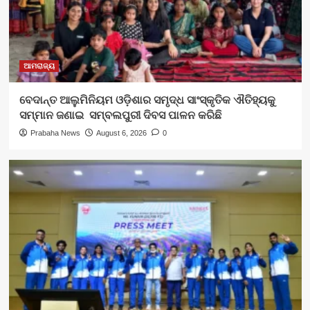
ଆମରାଜ୍ୟ
ବେଦାନ୍ତ ଆଲୁମିନିୟମ ଓଡ଼ିଶାର ସମୃଦ୍ଧ ସାଂସ୍କୃତିକ ଐତିହ୍ୟକୁ
ସମ୍ମାନ ଜଣାଇ ସମ୍ବଲପୁରୀ ଦିବସ ପାଳନ କରିଛି
Prabaha News
August 6, 2026
0