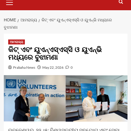
Menu
HOME
ଆମରାଜ୍ୟ
କିଟ୍‍ ଏବଂ ୟୁଏନ୍‍ଏସ୍‍ଏସ୍‍ସି ଓ ୟୁଏନ୍‍ଭି ମଧ୍ୟରେ
ବୁଝାମଣା
ଆମରାଜ୍ୟ
କିଟ୍‍ ଏବଂ ୟୁଏନ୍‍ଏସ୍‍ଏସ୍‍ସି ଓ ୟୁଏନ୍‍ଭି
ମଧ୍ୟରେ ବୁଝାମଣା
Prabaha News
May 22, 2026
0
ଭୁବନେଶ୍ୱର, ୨୨ ।୫: ବିଶ୍ୱସ୍ତରୀୟ ସହଯୋଗ ଏବଂ ସେବା