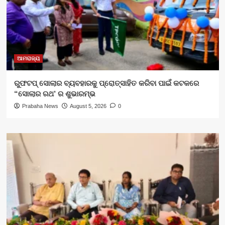
ଆମରାଜ୍ୟ
ରୁଫଟପ୍ ସୋଲାର ବ୍ୟବହାରକୁ ପ୍ରୋତ୍ସାହିତ କରିବା ପାଇଁ କଟକରେ
“ସୋଲାର ରଥ’ ର ଶୁଭାରମ୍ଭ
Prabaha News
August 5, 2026
0