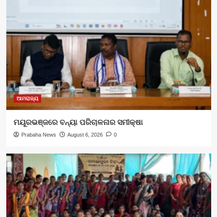
ଆମରାଜ୍ୟ
ମୟୂରଭଞ୍ଜରେ ବନ୍ୟା ପରିଚାଳନାର ସମୀକ୍ଷା
Prabaha News
August 6, 2026
0