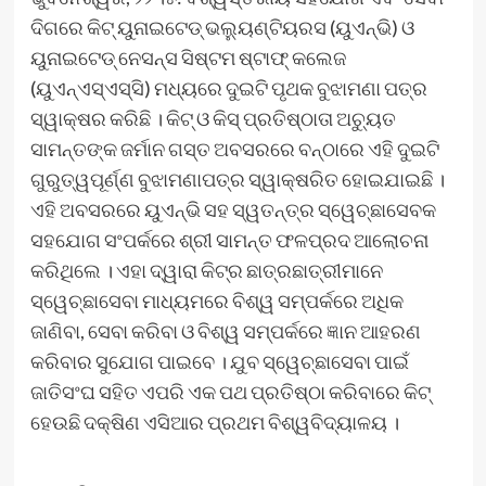
ଦିଗରେ କିଟ୍‍ ୟୁନାଇଟେଡ୍‍ ଭଲ୍ୟୁଣ୍ଟିୟରସ (ୟୁଏନ୍‍ଭି) ଓ
ୟୁନାଇଟେଡ୍‍ ନେସନ୍‍ସ ସିଷ୍ଟମ ଷ୍ଟାଫ୍‍ କଲେଜ
(ୟୁଏନ୍‍ଏସ୍‍ଏସ୍‍ସି) ମଧ୍ୟରେ ଦୁଇଟି ପୃଥକ ବୁଝାମଣା ପତ୍ର
ସ୍ୱାକ୍ଷର କରିଛି । କିଟ୍‍ ଓ କିସ୍‍ ପ୍ରତିଷ୍ଠାତା ଅଚ୍ୟୁତ
ସାମନ୍ତଙ୍କ ଜର୍ମାନ ଗସ୍ତ ଅବସରରେ ବନ୍‍ଠାରେ ଏହି ଦୁଇଟି
ଗୁରୁତ୍ୱପୂର୍ଣ୍ଣ ବୁଝାମଣାପତ୍ର ସ୍ୱାକ୍ଷରିତ ହୋଇଯାଇଛି ।
ଏହି ଅବସରରେ ୟୁଏନ୍‍ଭି ସହ ସ୍ୱତନ୍ତ୍ର ସ୍ୱେଚ୍ଛାସେବକ
ସହଯୋଗ ସଂପର୍କରେ ଶ୍ରୀ ସାମନ୍ତ ଫଳପ୍ରଦ ଆଲୋଚନା
କରିଥିଲେ । ଏହା ଦ୍ୱାରା କିଟ୍‍ର ଛାତ୍ରଛାତ୍ରୀମାନେ
ସ୍ୱେଚ୍ଛାସେବା ମାଧ୍ୟମରେ ବିଶ୍ୱ ସମ୍ପର୍କରେ ଅଧିକ
ଜାଣିବା, ସେବା କରିବା ଓ ବିଶ୍ୱ ସମ୍ପର୍କରେ ଜ୍ଞାନ ଆହରଣ
କରିବାର ସୁଯୋଗ ପାଇବେ । ଯୁବ ସ୍ୱେଚ୍ଛାସେବା ପାଇଁ
ଜାତିସଂଘ ସହିତ ଏପରି ଏକ ପଥ ପ୍ରତିଷ୍ଠା କରିବାରେ କିଟ୍‍
ହେଉଛି ଦକ୍ଷିଣ ଏସିଆର ପ୍ରଥମ ବିଶ୍ୱବିଦ୍ୟାଳୟ ।