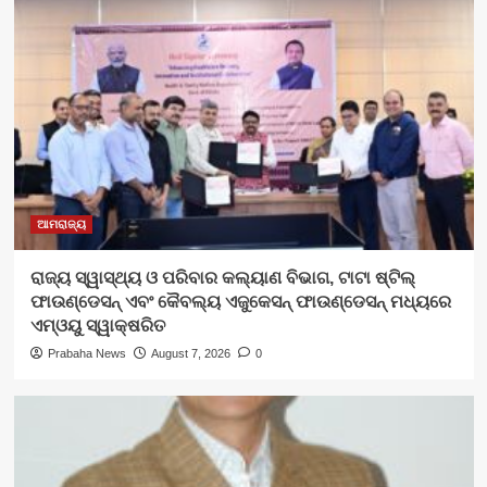
ଆମରାଜ୍ୟ
ରାଜ୍ୟ ସ୍ୱାସ୍ଥ୍ୟ ଓ ପରିବାର କଲ୍ୟାଣ ବିଭାଗ, ଟାଟା ଷ୍ଟିଲ୍
ଫାଉଣ୍ଡେସନ୍ ଏବଂ କୈବଲ୍ୟ ଏଜୁକେସନ୍ ଫାଉଣ୍ଡେସନ୍ ମଧ୍ୟରେ
ଏମ୍‌ଓୟୁ ସ୍ୱାକ୍ଷରିତ
Prabaha News
August 7, 2026
0