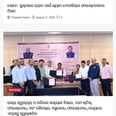
ସେହତ: ସୁସ୍ଥକର ଗ୍ରାମ ପାଇଁ ଶ୍ୟାମ ମେଟାଲିକ୍ସ ଫାଉଣ୍ଡେସନର
ମିସନ
Prabaha News
August 8, 2026
0
ଆମରାଜ୍ୟ
ରାଜ୍ୟ ସ୍ୱାସ୍ଥ୍ୟ ଓ ପରିବାର କଲ୍ୟାଣ ବିଭାଗ, ଟାଟା ଷ୍ଟିଲ୍
ଫାଉଣ୍ଡେସନ୍ ଏବଂ କୈବଲ୍ୟ ଏଜୁକେସନ୍ ଫାଉଣ୍ଡେସନ୍ ମଧ୍ୟରେ
ଏମ୍‌ଓୟୁ ସ୍ୱାକ୍ଷରିତ