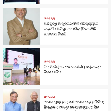
ଆମରାଜ୍ୟ
ଅଭିବୃଦ୍ଧି ଓ ମୁଦ୍ରାସ୍ଫୀତି ପରିଦୃଶ୍ୟରେ
ଉନ୍ନତି ପାଇଁ ସୁଧ ଅପରିବର୍ତ୍ତିତ ରଖିଛି
ଭାରତୀୟ ରିଜର୍ଭ
ଆମରାଜ୍ୟ
କିଟ୍‍ ଓ କିସ୍‍ ରେ ୧୨ତମ ଜାତୀୟ ହସ୍ତତନ୍ତ
ଦିବସ ପାଳିତ
ଆମରାଜ୍ୟ
ଆସାମ ମୁଖ୍ୟମନ୍ତ୍ରୀ ଆସାମ ବନ୍ୟା ରିଲିଫ୍
ନିମନ୍ତେ ବେଦାନ୍ତ ଚେୟାରମ୍ୟାନ୍ ଅନିଲ