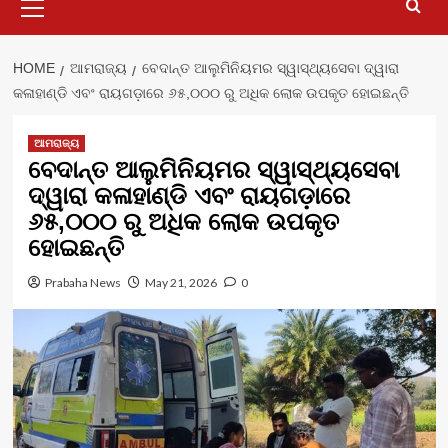
Menu
HOME
ଆମରାଜ୍ୟ
ବେଦାନ୍ତ ଆଲୁମିନିୟମର ସ୍ୱାସ୍ଥ୍ୟସେବା ଦ୍ୱାରା
କଳାହାଣ୍ଡି ଏବଂ ରାୟଗଡ଼ାରେ ୬୫,୦୦୦ ରୁ ଅଧିକ ଲୋକ ଉପକୃତ ହୋଇଛନ୍ତି
ଆମରାଜ୍ୟ
ବେଦାନ୍ତ ଆଲୁମିନିୟମର ସ୍ୱାସ୍ଥ୍ୟସେବା
ଦ୍ୱାରା କଳାହାଣ୍ଡି ଏବଂ ରାୟଗଡ଼ାରେ
୬୫,୦୦୦ ରୁ ଅଧିକ ଲୋକ ଉପକୃତ
ହୋଇଛନ୍ତି
Prabaha News
May 21, 2026
0