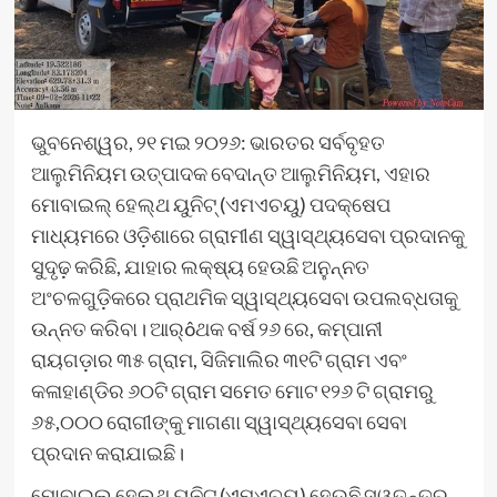
ଭୁବନେଶ୍ୱର, ୨୧ ମଇ ୨୦୨୬: ଭାରତର ସର୍ବବୃହତ
ଆଲୁମିନିୟମ ଉତ୍ପାଦକ ବେଦାନ୍ତ ଆଲୁମିନିୟମ, ଏହାର
ମୋବାଇଲ୍ ହେଲ୍ଥ ୟୁନିଟ୍ (ଏମଏଚୟୁ) ପଦକ୍ଷେପ
ମାଧ୍ୟମରେ ଓଡ଼ିଶାରେ ଗ୍ରାମୀଣ ସ୍ୱାସ୍ଥ୍ୟସେବା ପ୍ରଦାନକୁ
ସୁଦୃଢ଼ କରିଛି, ଯାହାର ଲକ୍ଷ୍ୟ ହେଉଛି ଅନୁନ୍ନତ
ଅଂଚଳଗୁଡ଼ିକରେ ପ୍ରାଥମିକ ସ୍ୱାସ୍ଥ୍ୟସେବା ଉପଲବ୍ଧତାକୁ
ଉନ୍ନତ କରିବା। ଆର୍ôଥକ ବର୍ଷ ୨୬ ରେ, କମ୍ପାନୀ
ରାୟଗଡ଼ାର ୩୫ ଗ୍ରାମ, ସିଜିମାଲିର ୩୧ଟି ଗ୍ରାମ ଏବଂ
କଳାହାଣ୍ଡିର ୬୦ଟି ଗ୍ରାମ ସମେତ ମୋଟ ୧୨୬ ଟି ଗ୍ରାମରୁ
୬୫,୦୦୦ ରୋଗୀଙ୍କୁ ମାଗଣା ସ୍ୱାସ୍ଥ୍ୟସେବା ସେବା
ପ୍ରଦାନ କରାଯାଇଛି।
ମୋବାଇଲ୍ ହେଲ୍ଥ ୟୁନିଟ୍ (ଏମଏଚୟୁ) ହେଉଛି ସ୍ୱତନ୍ତ୍ର