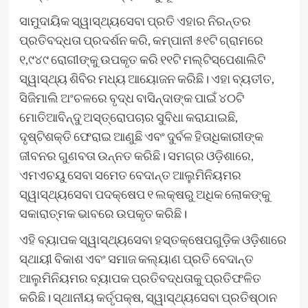
ସାମୁଦାୟିକ ସ୍ୱାସ୍ଥ୍ୟସେବା ପ୍ରତି ଏହାର ନିରନ୍ତର
ପ୍ରତିବଦ୍ଧତା ପ୍ରଦର୍ଶନ କରି, କମ୍ପାନୀ ୫୧ଟି ଗ୍ରାମରେ
୧,୯୪୯ ରୋଗୀଙ୍କୁ ଉପକୃତ କରି ୧୧ଟି ମଲ୍ଟିସ୍ପେଶାଲିଟି
ସ୍ୱାସ୍ଥ୍ୟ ଶିବିର ମଧ୍ୟ ଆୟୋଜନ କରିଛି। ଏହା ବ୍ୟତୀତ,
ସିଜିମାଲି ଅଂଚଳରେ ବୃଦ୍ଧ ବାସିନ୍ଦାଙ୍କ ପାଇଁ ୪୦ଟି
ମୋତିଆବିନ୍ଦୁ ଅସ୍ତ୍ରୋପଚାର ସୁବିଧା କରାଯାଇଛି,
ଦୃଷ୍ଟିଶକ୍ତି ଫେରାଇ ଆଣୁଛି ଏବଂ ଦୁର୍ବଳ ହିତାଧିକାରୀଙ୍କ
ଜୀବନର ଗୁଣବତା ଉନ୍ନତ କରିଛି। ସମଗ୍ର ଓଡ଼ିଶାରେ,
ଏମଏଚୟୁ ସେବା ସମେତ ବେଦାନ୍ତ ଆଲୁମିନିୟମର
ସ୍ୱାସ୍ଥ୍ୟସେବା ପଦକ୍ଷେପ ୧ ଲକ୍ଷରୁ ଅଧିକ ଲୋକଙ୍କୁ
ସକାରାତ୍ମକ ଭାବରେ ଉପକୃତ କରିଛି।
ଏହି ବ୍ୟାପକ ସ୍ୱାସ୍ଥ୍ୟସେବା ହସ୍ତକ୍ଷେପଗୁଡ଼ିକ ଓଡ଼ିଶାରେ
ସ୍ଥାୟୀ ବିକାଶ ଏବଂ ସମାଜ କଲ୍ୟାଣ ପ୍ରତି ବେଦାନ୍ତ
ଆଲୁମିନିୟମର ବ୍ୟାପକ ପ୍ରତିବଦ୍ଧତାକୁ ପ୍ରତିଫଳିତ
କରିଛି। ସ୍ଥାନୀୟ କର୍ତୃପକ୍ଷ, ସ୍ୱାସ୍ଥ୍ୟସେବା ପ୍ରତିଷ୍ଠାନ