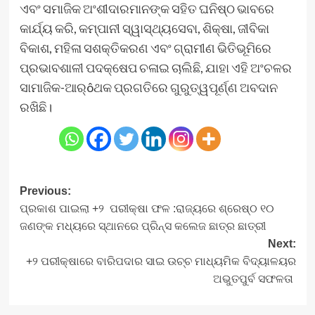
ଏବଂ ସମାଜିକ ଅଂଶୀଦାରମାନଙ୍କ ସହିତ ଘନିଷ୍ଠ ଭାବରେ
କାର୍ଯ୍ୟ କରି, କମ୍ପାନୀ ସ୍ୱାସ୍ଥ୍ୟସେବା, ଶିକ୍ଷା, ଜୀବିକା
ବିକାଶ, ମହିଳା ସଶକ୍ତିକରଣ ଏବଂ ଗ୍ରାମୀଣ ଭିତିଭୂମିରେ
ପ୍ରଭାବଶାଳୀ ପଦକ୍ଷେପ ଚଳାଇ ଚାଲିଛି, ଯାହା ଏହି ଅଂଚଳର
ସାମାଜିକ-ଆର୍ôଥକ ପ୍ରଗତିରେ ଗୁରୁତ୍ୱପୂର୍ଣ୍ଣ ଅବଦାନ
ରଖିଛି।
Post
Previous:
ପ୍ରକାଶ ପାଇଲା +୨ ପରୀକ୍ଷା ଫଳ :ରାଜ୍ୟରେ ଶ୍ରେଷ୍ଠ ୧୦
navigation
ଜଣଙ୍କ ମଧ୍ୟରେ ସ୍ଥାନରେ ପ୍ରିନ୍ସ କଲେଜ ଛାତ୍ର ଛାତ୍ରୀ
Next:
+୨ ପରୀକ୍ଷାରେ ବାରିପଦାର ସାଇ ଉଚ୍ଚ ମାଧ୍ୟମିକ ବିଦ୍ୟାଳୟର
ଅଭୁତପୁର୍ବ ସଫଳତା