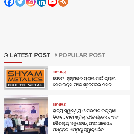
LATEST POST
POPULAR POST
ଆମରାଜ୍ୟ
ସେହତ: ସୁସ୍ଥକର ଗ୍ରାମ ପାଇଁ ଶ୍ୟାମ
ମେଟାଲିକ୍ସ ଫାଉଣ୍ଡେସନର ମିସନ
ଆମରାଜ୍ୟ
ରାଜ୍ୟ ସ୍ୱାସ୍ଥ୍ୟ ଓ ପରିବାର କଲ୍ୟାଣ
ବିଭାଗ, ଟାଟା ଷ୍ଟିଲ୍ ଫାଉଣ୍ଡେସନ୍ ଏବଂ
କୈବଲ୍ୟ ଏଜୁକେସନ୍ ଫାଉଣ୍ଡେସନ୍
ମଧ୍ୟରେ ଏମ୍‌ଓୟୁ ସ୍ୱାକ୍ଷରିତ