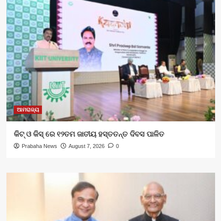
ଆମରାଜ୍ୟ
କିଟ୍‍ ଓ କିସ୍‍ ରେ ୧୨ତମ ଜାତୀୟ ହସ୍ତତନ୍ତ ଦିବସ ପାଳିତ
Prabaha News
August 7, 2026
0