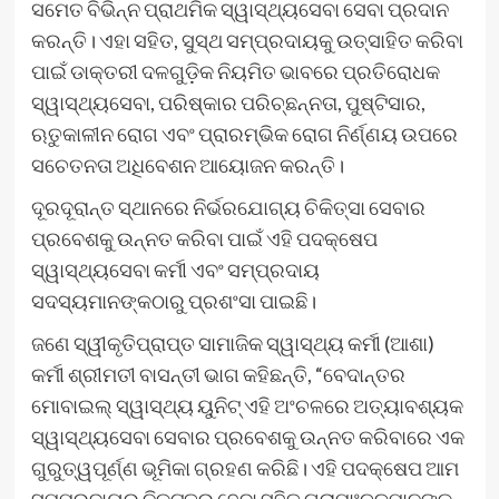
ସମେତ ବିଭିନ୍ନ ପ୍ରାଥମିକ ସ୍ୱାସ୍ଥ୍ୟସେବା ସେବା ପ୍ରଦାନ
କରନ୍ତି। ଏହା ସହିତ, ସୁସ୍ଥ ସମ୍ପ୍ରଦାୟକୁ ଉତ୍ସାହିତ କରିବା
ପାଇଁ ଡାକ୍ତରୀ ଦଳଗୁଡ଼ିକ ନିୟମିତ ଭାବରେ ପ୍ରତିରୋଧକ
ସ୍ୱାସ୍ଥ୍ୟସେବା, ପରିଷ୍କାର ପରିଚ୍ଛନ୍ନତା, ପୁଷ୍ଟିସାର,
ଋତୁକାଳୀନ ରୋଗ ଏବଂ ପ୍ରାରମ୍ଭିକ ରୋଗ ନିର୍ଣ୍ଣୟ ଉପରେ
ସଚେତନତା ଅଧିବେଶନ ଆୟୋଜନ କରନ୍ତି।
ଦୂରଦୂରାନ୍ତ ସ୍ଥାନରେ ନିର୍ଭରଯୋଗ୍ୟ ଚିକିତ୍ସା ସେବାର
ପ୍ରବେଶକୁ ଉନ୍ନତ କରିବା ପାଇଁ ଏହି ପଦକ୍ଷେପ
ସ୍ୱାସ୍ଥ୍ୟସେବା କର୍ମୀ ଏବଂ ସମ୍ପ୍ରଦାୟ
ସଦସ୍ୟମାନଙ୍କଠାରୁ ପ୍ରଶଂସା ପାଇଛି।
ଜଣେ ସ୍ୱୀକୃତିପ୍ରାପ୍ତ ସାମାଜିକ ସ୍ୱାସ୍ଥ୍ୟ କର୍ମୀ (ଆଶା)
କର୍ମୀ ଶ୍ରୀମତୀ ବାସନ୍ତୀ ଭାଗ କହିଛନ୍ତି, “ବେଦାନ୍ତର
ମୋବାଇଲ୍ ସ୍ୱାସ୍ଥ୍ୟ ୟୁନିଟ୍ ଏହି ଅଂଚଳରେ ଅତ୍ୟାବଶ୍ୟକ
ସ୍ୱାସ୍ଥ୍ୟସେବା ସେବାର ପ୍ରବେଶକୁ ଉନ୍ନତ କରିବାରେ ଏକ
ଗୁରୁତ୍ୱପୂର୍ଣ୍ଣ ଭୂମିକା ଗ୍ରହଣ କରିଛି। ଏହି ପଦକ୍ଷେପ ଆମ