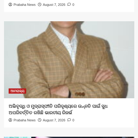
Prabaha News
August 7, 2026
0
ଆମରାଜ୍ୟ
ଅଭିବୃଦ୍ଧି ଓ ମୁଦ୍ରାସ୍ଫୀତି ପରିଦୃଶ୍ୟରେ ଉନ୍ନତି ପାଇଁ ସୁଧ
ଅପରିବର୍ତ୍ତିତ ରଖିଛି ଭାରତୀୟ ରିଜର୍ଭ
Prabaha News
August 7, 2026
0