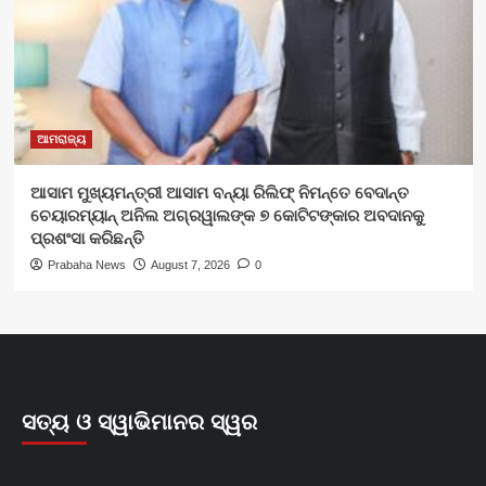
ଆମରାଜ୍ୟ
ଆସାମ ମୁଖ୍ୟମନ୍ତ୍ରୀ ଆସାମ ବନ୍ୟା ରିଲିଫ୍ ନିମନ୍ତେ ବେଦାନ୍ତ
ଚେୟାରମ୍ୟାନ୍ ଅନିଲ ଅଗ୍ରୱାଲଙ୍କ ୭ କୋଟିଟଙ୍କାର ଅବଦାନକୁ
ପ୍ରଶଂସା କରିଛନ୍ତି
Prabaha News
August 7, 2026
0
ସତ୍ୟ ଓ ସ୍ୱାଭିମାନର ସ୍ୱର