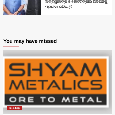
ଅଗ୍ରୱାଲଙ୍କ ୭ କୋଟିଟଙ୍କାର ଅବଦାନକୁ
ପ୍ରଶଂସା କରିଛନ୍ତି
You may have missed
ଆମରାଜ୍ୟ