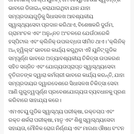
ଭାବରେ ଡିଜାଇନ୍ କରାଯାଇଥିବା ଯାନ ଯାହା
ସମ୍ପ୍ରଦାୟଗୁଡ଼ିକୁ ସିଧାସଳଖ ଆବଶ୍ୟକୀୟ
ସ୍ୱାସ୍ଥ୍ୟସେବା ପ୍ରଦାନ କରିଥାଏ, ବିଶେଷକରି ଦୁର୍ଗମ,
ଗ୍ରାମାଂଚଳ ଏବଂ ଅନୁନ୍ନତ ଅଂଚଳରେ ଯେଉଁଠାରେକି
ହସ୍ପିଟାଲ ଏବଂ କ୍ଲିନିକ୍ ଉପଲବ୍ଧତା ସୀମିତ ଥାଏ। ‘କ୍ଲିନିକ୍
ଅନ୍ ହ୍ୱିଲ୍ସ’ ଭାବରେ କାର୍ଯ୍ୟ କରୁଥିବା ଏହି ୟୁନିଟ୍ ଗୁଡିକ
ସମ୍ପୂର୍ଣ୍ଣ ଭାବରେ ଅତ୍ୟାବଶ୍ୟକୀୟ ଚିକିତ୍ସା ଉପକରଣ
ସହିତ ସଜ୍ଜିତ ଏବଂ ଯୋଗ୍ୟତାପ୍ରାପ୍ତ ସ୍ୱାସ୍ଥ୍ୟସେବା
ବୃତିଗତଙ୍କ ଦ୍ୱାରା କର୍ମଚାରୀ ଭାବରେ କାର୍ଯ୍ୟ କରନ୍ତି, ଯାହା
ସମ୍ପ୍ରଦାୟର ଦ୍ୱାରଦେଶରେ ସିଧାସଳଖ ଚିକିତ୍ସା ସେବା
ଆଣି ଗୁରୁତ୍ୱପୂର୍ଣ୍ଣ ପ୍ରବେଶଯୋଗ୍ୟତା ବ୍ୟବଧାନକୁ ପୂରଣ
କରିବାରେ ସାହାଯ୍ୟ କରେ।
ଏମଏଚୟୁ ଗୁଡିକ ସ୍ୱାସ୍ଥ୍ୟ ପରୀକ୍ଷା, ରକ୍ତଚାପ ଏବଂ
ରକ୍ତ ଶର୍କରା ପରୀକ୍ଷା, ମାତୃ ଏବଂ ଶିଶୁ ସ୍ୱାସ୍ଥ୍ୟସେବା
ସହାୟତା, ମୌଳିକ ରୋଗ ନିର୍ଣ୍ଣୟ ଏବଂ ମାଗଣା ଔଷଧ ବଂଟନ