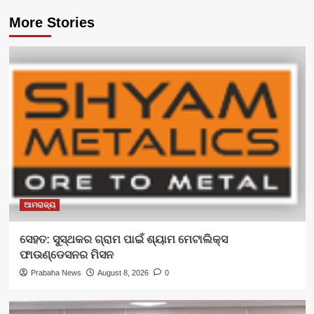
More Stories
ଆମରାଜ୍ୟ
ସେହତ: ସୁସ୍ଥକର ଗ୍ରାମ ପାଇଁ ଶ୍ୟାମ ମେଟାଲିକ୍ସ
ଫାଉଣ୍ଡେସନର ମିସନ
Prabaha News
August 8, 2026
0