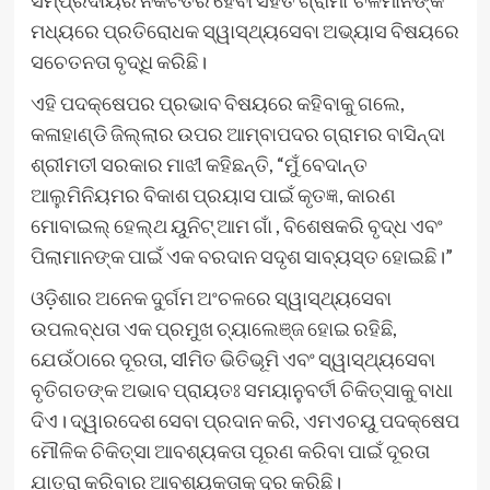
ସମ୍ପ୍ରଦାୟର ନିକଟତର ହେବା ସହିତ ଗ୍ରାମାଂଚଳମାନଙ୍କ
ମଧ୍ୟରେ ପ୍ରତିରୋଧକ ସ୍ୱାସ୍ଥ୍ୟସେବା ଅଭ୍ୟାସ ବିଷୟରେ
ସଚେତନତା ବୃଦ୍ଧି କରିଛି।
ଏହି ପଦକ୍ଷେପର ପ୍ରଭାବ ବିଷୟରେ କହିବାକୁ ଗଲେ,
କଳାହାଣ୍ଡି ଜିଲ୍ଲାର ଉପର ଆମ୍ବାପଦର ଗ୍ରାମର ବାସିନ୍ଦା
ଶ୍ରୀମତୀ ସରକାର ମାଝୀ କହିଛନ୍ତି, “ମୁଁ ବେଦାନ୍ତ
ଆଲୁମିନିୟମର ବିକାଶ ପ୍ରୟାସ ପାଇଁ କୃତଜ୍ଞ, କାରଣ
ମୋବାଇଲ୍ ହେଲ୍ଥ ୟୁନିଟ୍ ଆମ ଗାଁ , ବିଶେଷକରି ବୃଦ୍ଧ ଏବଂ
ପିଲାମାନଙ୍କ ପାଇଁ ଏକ ବରଦାନ ସଦୃଶ ସାବ୍ୟସ୍ତ ହୋଇଛି।”
ଓଡ଼ିଶାର ଅନେକ ଦୁର୍ଗମ ଅଂଚଳରେ ସ୍ୱାସ୍ଥ୍ୟସେବା
ଉପଲବ୍ଧତା ଏକ ପ୍ରମୁଖ ଚ୍ୟାଲେଞ୍ଜ ହୋଇ ରହିଛି,
ଯେଉଁଠାରେ ଦୂରତା, ସୀମିତ ଭିତିଭୂମି ଏବଂ ସ୍ୱାସ୍ଥ୍ୟସେବା
ବୃତିଗତଙ୍କ ଅଭାବ ପ୍ରାୟତଃ ସମୟାନୁବର୍ତୀ ଚିକିତ୍ସାକୁ ବାଧା
ଦିଏ। ଦ୍ୱାରଦେଶ ସେବା ପ୍ରଦାନ କରି, ଏମଏଚୟୁ ପଦକ୍ଷେପ
ମୌଳିକ ଚିକିତ୍ସା ଆବଶ୍ୟକତା ପୂରଣ କରିବା ପାଇଁ ଦୂରତା
ଯାତ୍ରା କରିବାର ଆବଶ୍ୟକତାକୁ ଦୂର କରିଛି।