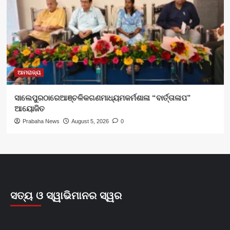
ଆମରାଜ୍ୟ
ସାଲେପୁରଠାରେଆଞ୍ଚଳିକଗଣମାଧ୍ୟମକର୍ମଶାଳା “ବାର୍ତ୍ତାଳାପ”
ଆୟୋଜିତ
Prabaha News
August 5, 2026
0
ସତ୍ୟ ଓ ସ୍ୱାଭିମାନର ସ୍ୱର