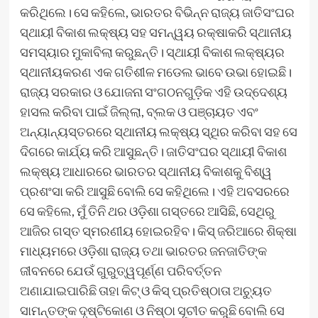
କରିଥିଲେ। ସେ କହିଲେ, ଭାରତର ବିଭିନ୍ନ ରାଜ୍ୟ ଜାତିସଂଘର
ସ୍ଥାୟୀ ବିକାଶ ଲକ୍ଷ୍ୟ ସହ ସମନ୍ୱୟ ରକ୍ଷାକରି ସ୍ଥାନୀୟ
ସମସ୍ୟାର ମୁକାବିଲା କରୁଛନ୍ତି। ସ୍ଥାୟୀ ବିକାଶ ଲକ୍ଷ୍ୟର
ସ୍ଥାନୀୟକରଣ ଏକ ଗତିଶୀଳ ମଡେଲ ଭାବେ ଉଭା ହୋଇଛି।
ରାଜ୍ୟ ସରକାର ଓ ଯୋଜନା ସଂଗଠନଗୁଡ଼ିକ ଏହି ଉଦ୍ଦେଶ୍ୟ
ହାସଲ କରିବା ପାଇଁ ଜିଲ୍ଲା, ବ୍ଲକ ଓ ପଞ୍ଚାୟତ ଏବଂ
ଅନ୍ୟାନ୍ୟସ୍ତରରେ ସ୍ଥାନୀୟ ଲକ୍ଷ୍ୟ ସ୍ଥିର କରିବା ସହ ସେ
ଦିଗରେ କାର୍ଯ୍ୟ କରି ଆସୁଛନ୍ତି। ଜାତିସଂଘର ସ୍ଥାୟୀ ବିକାଶ
ଲକ୍ଷ୍ୟ ଆଧାରରେ ଭାରତର ସ୍ଥାନୀୟ ବିକାଶକୁ ବିଶ୍ୱ
ପ୍ରଶଂସା କରି ଆସୁଛି ବୋଲି ସେ କହିଥିଲେ। ଏହି ଅବସରରେ
ସେ କହିଲେ, ମୁଁ ତିନି ଥର ଓଡ଼ିଶା ଗସ୍ତରେ ଆସିଛି, ସେଥିରୁ
ଆଜିର ଗସ୍ତ ସ୍ମରଣୀୟ ହୋଇରହିବ। କିସ୍‍ ଜରିଆରେ ଶିକ୍ଷା
ମାଧ୍ୟମରେ ଓଡ଼ିଶା ରାଜ୍ୟ ତଥା ଭାରତର ଜନଜାତିଙ୍କ
ଜୀବନରେ ଯେଉଁ ଗୁରୁତ୍ୱପୂର୍ଣ୍ଣ ପରିବର୍ତ୍ତନ
ଅଣାଯାଇପାରିଛି ତାହା କିଟ୍‍ ଓ କିସ୍‍ ପ୍ରତିଷ୍ଠାତା ଅଚ୍ୟୁତ
ସାମନ୍ତଙ୍କ ଦୃଷ୍ଟିକୋଣ ଓ ନିଷ୍ଠା ସୂଚୀତ କରୁଛି ବୋଲି ସେ