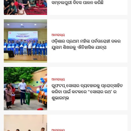
ସମ୍ବଲପୁରୀ ଦିବସ ପାଳନ କରିଛି
ଆମରାଜ୍ୟ
ଓଡ଼ିଶାର ପ୍ରଥମ ମହିଳା ପର୍ବତାରୋହୀ ଦଳର
ୟୁନାମ ଶିଖରକୁ ଐତିହାସିକ ଯାତ୍ରା
ଆମରାଜ୍ୟ
ରୁଫଟପ୍ ସୋଲାର ବ୍ୟବହାରକୁ ପ୍ରୋତ୍ସାହିତ
କରିବା ପାଇଁ କଟକରେ “ସୋଲାର ରଥ’ ର
ଶୁଭାରମ୍ଭ
ଆମରାଜ୍ୟ