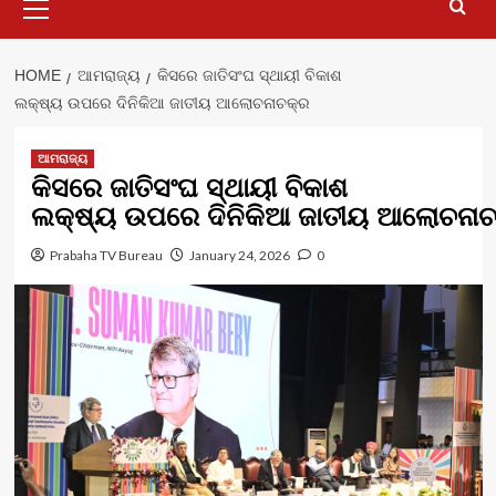
Menu
HOME
ଆମରାଜ୍ୟ
କିସରେ ଜାତିସଂଘ ସ୍ଥାୟୀ ବିକାଶ
ଲକ୍ଷ୍ୟ ଉପରେ ଦିନିକିଆ ଜାତୀୟ ଆଲୋଚନାଚକ୍ର
ଆମରାଜ୍ୟ
କିସରେ ଜାତିସଂଘ ସ୍ଥାୟୀ ବିକାଶ
ଲକ୍ଷ୍ୟ ଉପରେ ଦିନିକିଆ ଜାତୀୟ ଆଲୋଚନାଚ
Prabaha TV Bureau
January 24, 2026
0