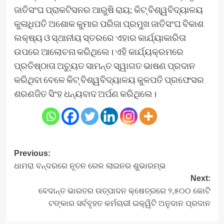
ଜାତିସଂଘ ପ୍ରାକଟିସନର ଆରୁଷି ରାୟ; କିଟ୍‍ ବିଶ୍ୱବିଦ୍ୟାଳୟ
କୁଳାଧିପତି ଅଶୋକ କୁମାର ପରିଜା ପ୍ରମୁଖ ଜାତିସଂଘ ବିକାଶ
ଲକ୍ଷ୍ୟ ଓ ସ୍ଥାନୀୟ ସ୍ତରରେ ଏହାର କାର୍ଯ୍ୟାକାରିତା
ଉପରେ ଆଲୋଚନା କରିଥିଲେ। ଏହି କାର୍ଯ୍ୟକ୍ରମରେ
ପ୍ରତିଷ୍ଠାତା ଅଚ୍ୟୁତ ସାମନ୍ତ ସ୍ୱାଗତ ଭାଷଣ ପ୍ରଦାନ
କରିଥିବା ବେଳେ କିଟ୍‍ ବିଶ୍ୱବିଦ୍ୟାଳୟ କୁଳପତି ପ୍ରଫେସର
ଶରଣଜିତ ସିଂହ ଧନ୍ୟବାଦ ଅର୍ପଣ କରିଥିଲେ।
Post
Previous:
ଧାମରା ବନ୍ଦରରେ ନୂତନ ରେଳ ଲାଇନର ଶୁଭାରମ୍ଭ
navigation
Next:
ବେଦାନ୍ତ ଭାରତର ଉତ୍ପାଦନ କ୍ଷେତ୍ରରେ ୨,୫୦୦ କୋଟି
ଟଙ୍କାର ସର୍ବବୃହତ କର୍ମଚାରୀ ଇକ୍ୱିଟି ଅନୁଦାନ ପ୍ରଦାନ