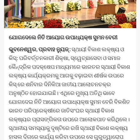
ଯୋଗଦେଲେ ନିତି ଆୟୋଗ ଉପାଧ୍ୟକ୍ଷ
ସୁମନ ବେରୀ
ଭୁବନେଶ୍ୱର, ପ୍ରବାହ ନ୍ୟୁଜ୍ :
ସ୍ଥାୟୀ ବିକାଶ ଲକ୍ଷ୍ୟ ଓ
କିସ୍‍: ପରିବର୍ତ୍ତନକାରୀ ଶିକ୍ଷା, ସ୍ୱେଚ୍ଛାସେବା ଓ ସମାଜ
କୈନ୍ଦ୍ରିକ ପଦକ୍ଷେପ ମାଧ୍ୟମରେ ଭାରତର ସ୍ଥାୟୀ ବିକାଶ
ଲକ୍ଷ୍ୟ କାର୍ଯ୍ୟକ୍ରମକୁ ଆଗକୁ ବଢ଼ାଇବା ଶୀର୍ଷକ ଉପରେ
କିସ୍‍ ରେ ଶନିବାର ଦିନିକିଆ ଜାତୀୟ ଆଲୋଚନଚକ୍ର
ଅନୁଷ୍ଠିତ ହୋଇଯାଇଛି। ଏଥିରେ ମୁଖ୍ୟ ଅତିଥି ଭାବେ
ଯୋଗଦେଇ ନିତି ଆୟୋଗ ଉପାଧ୍ୟକ୍ଷ ସୁମନ ବେରି ବିକଶିତ
ଭାରତ ପରିପ୍ରେକ୍ଷୀରେ ଜାତିସଂଘର ସ୍ଥାୟୀ ବିକାଶ
ଲକ୍ଷ୍ୟର ପ୍ରାସଙ୍ଗିକତା ଉପରେ ଆଲୋକପାତ କରିଥିଲେ।
ସ୍ଥାନୀୟ ସମସ୍ୟାକୁ ଦୃଷ୍ଟିରେ ରଖି ସ୍ଥାୟୀ ବିକାଶ ଲକ୍ଷ୍ୟ
ହାସଲ ଦିଗରେ କାର୍ଯ୍ୟ କରିବା ଉପରେ ସେ ଗୁରୁତ୍ୱାରୋପ