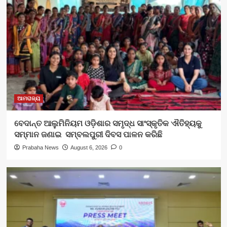
ଆମରାଜ୍ୟ
ବେଦାନ୍ତ ଆଲୁମିନିୟମ ଓଡ଼ିଶାର ସମୃଦ୍ଧ ସାଂସ୍କୃତିକ ଐତିହ୍ୟକୁ
ସମ୍ମାନ ଜଣାଇ ସମ୍ବଲପୁରୀ ଦିବସ ପାଳନ କରିଛି
Prabaha News
August 6, 2026
0