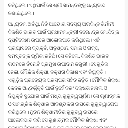
କହିଥିଲେ। ଏଥିପାଇଁ ସେ ଶ୍ରୀ ସାମନ୍ତଙ୍କୁ ଧନ୍ୟବାଦ
ଜଣାଇଥିଲେ।
ଅନ୍ୟତମ ଅତିଥି, ନିତି ଆୟୋଗ ସଦସ୍ୟ ଅରବିନ୍ଦ ଭିର୍ମାନୀ
ବିକଶିତ ଭାରତ ପାଇଁ ପ୍ରଧାନମନ୍ତ୍ରୀ ନରେନ୍ଦ୍ର ମୋଦିଙ୍କ
ଦୃଷ୍ଟିକୋଣ ଉପରେ ଆଲୋକପାତ କରିଥିଲେ। ଏହି
ପ୍ରୟାସରେ ବ୍ୟକ୍ତି, ଅନୁଷ୍ଠାନ, ସମାଜ ଓ ରାଜ୍ୟ
ସମସ୍ତଙ୍କ ଭୂମିକା ରହିଛି। ସେ କହିଲେ, ବିକଶିତ ଭାରତ
ଗଠନରେ ତିନୋଟି ପ୍ରମୁଖ ଉପାଦାନ ଜରୁରୀ। ସେଗୁଡିକ
ହେଲା, ମୌଳିକ ଶିକ୍ଷା, ଦକ୍ଷତା ବିକାଶ ଏବଂ ନିଯୁକ୍ତି।
ଏଗୁଡ଼ିକ ପ୍ରତ୍ୟେକ ପରସ୍ପର ସହିତ ଜଡ଼ିତ। ମୌଳିକ ଶିକ୍ଷା
କେବଳ ଅନ୍ତର୍ଭୁକ୍ତି ପାଇଁ ନୁହେଁ ବରଂ ଦକ୍ଷତା ହାସଲ ଓ
ନିଯୁକ୍ତି ସୁଯୋଗ ପାଇଁ ମଧ୍ୟ ଗୁରୁତ୍ୱପୂର୍ଣ୍ଣ। ସେ ଗୁଣାତ୍ମକ
ଓ ସାମଗ୍ରିକ ଶିକ୍ଷାର ଆବଶ୍ୟକତା ଉପରେ ଗୁରୁତ୍ୱାରୋପ
କରିଥିଲେ। ନୂତନ ଶିକ୍ଷାନୀତିର ଗୁରୁତ୍ୱ ଉପରେ
ଆଲୋକପାତ କରି ସେ ଗୁଣାତ୍ମକ ମୌଳିକ ଶିକ୍ଷା ଏବଂ
ଦକ୍ଷତା ବିକାଶର ଆବଶ୍ୟକତା ଉପରେ ଜୋର୍‍ ଦେଇଥିଲେ।