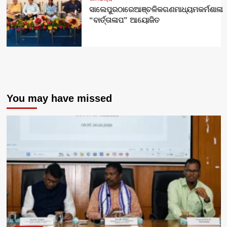
ସାଲେପୁରଠାରେଆଞ୍ଚଳିକଗଣମାଧ୍ୟମକର୍ମଶାଳା
“ବାର୍ତ୍ତାଳାପ” ଆୟୋଜିତ
You may have missed