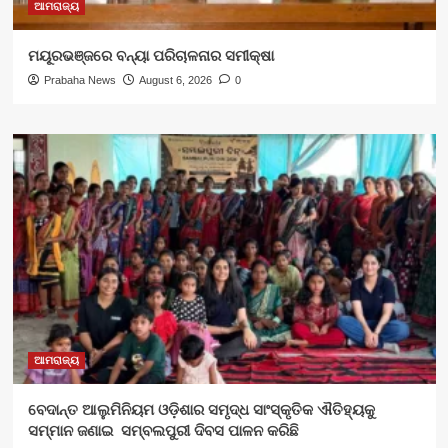
ଆମରାଜ୍ୟ
ମୟୂରଭଞ୍ଜରେ ବନ୍ୟା ପରିଚାଳନାର ସମୀକ୍ଷା
Prabaha News
August 6, 2026
0
ଆମରାଜ୍ୟ
ବେଦାନ୍ତ ଆଲୁମିନିୟମ ଓଡ଼ିଶାର ସମୃଦ୍ଧ ସାଂସ୍କୃତିକ ଐତିହ୍ୟକୁ
ସମ୍ମାନ ଜଣାଇ ସମ୍ବଲପୁରୀ ଦିବସ ପାଳନ କରିଛି