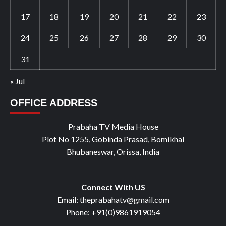
17
18
19
20
21
22
23
24
25
26
27
28
29
30
31
« Jul
OFFICE ADDRESS
Prabaha TV Media House
Plot No 1255, Gobinda Prasad, Bomikhal
Bhubaneswar, Orissa, India
Connect With US
Email: theprabahatv@gmail.com
Phone: +91(0)9861919054