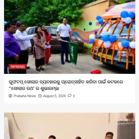
ଆମରାଜ୍ୟ
ରୁଫଟପ୍ ସୋଲାର ବ୍ୟବହାରକୁ ପ୍ରୋତ୍ସାହିତ କରିବା ପାଇଁ କଟକରେ
“ସୋଲାର ରଥ’ ର ଶୁଭାରମ୍ଭ
Prabaha News
August 5, 2026
0