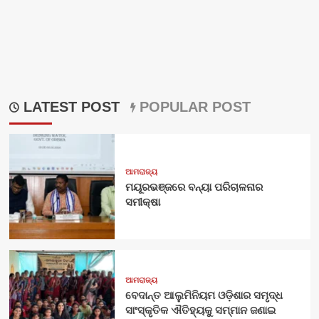
LATEST POST
POPULAR POST
ଆମରାଜ୍ୟ
ମୟୂରଭଞ୍ଜରେ ବନ୍ୟା ପରିଚାଳନାର
ସମୀକ୍ଷା
ଆମରାଜ୍ୟ
ବେଦାନ୍ତ ଆଲୁମିନିୟମ ଓଡ଼ିଶାର ସମୃଦ୍ଧ
ସାଂସ୍କୃତିକ ଐତିହ୍ୟକୁ ସମ୍ମାନ ଜଣାଇ