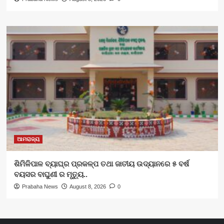
ଆମରାଜ୍ୟ
ଶିମିଳିପାଳ ବ୍ୟାଘ୍ର ପ୍ରକଳ୍ପ ତଥା ଜାତୀୟ ଉଦ୍ୟାନରେ ୫ ବର୍ଷ
ବୟସର ବାଘୁଣୀ ର ମୃତ୍ୟୁ..
Prabaha News
August 8, 2026
0