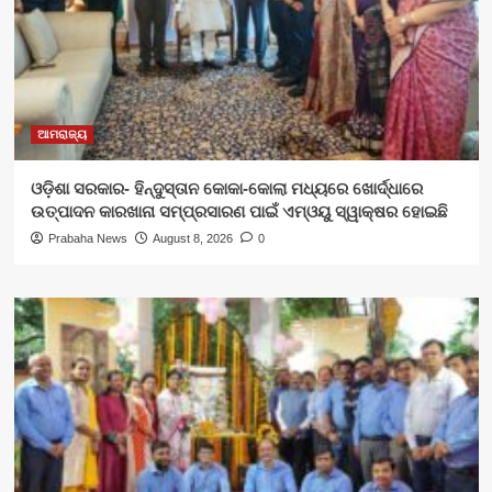
ଆମରାଜ୍ୟ
ଓଡ଼ିଶା ସରକାର- ହିନ୍ଦୁସ୍ତାନ କୋକା-କୋଲା ମଧ୍ୟରେ ଖୋର୍ଦ୍ଧାରେ
ଉତ୍ପାଦନ କାରଖାନା ସମ୍ପ୍ରସାରଣ ପାଇଁ ଏମ୍‌ଓୟୁ ସ୍ୱାକ୍ଷର ହୋଇଛି
Prabaha News
August 8, 2026
0