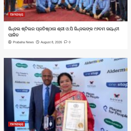
ଆମରାଜ୍ୟ
ଜିନ୍ଦଲ ଷ୍ଟିଲର ପ୍ରତିଷ୍ଠାତା ଶ୍ରୀ ଓ.ପି ଜିନ୍ଦଲଙ୍କ ୯୬ତମ ଜୟନ୍ତୀ
ପାଳିତ
Prabaha News
August 8, 2026
0
ଆମରାଜ୍ୟ