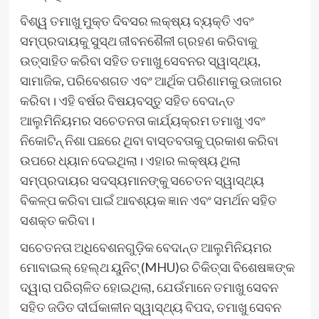
ବିଶ୍ୱ ତମାଖୁ ମୁକ୍ତ ଦିବସର ଲକ୍ଷ୍ୟ ବ୍ୟକ୍ତି ଏବଂ
ସମ୍ପ୍ରଦାୟକୁ ସୁସ୍ଥ ଜୀବନଶୈଳୀ ଗ୍ରହଣ କରିବାକୁ
ଉତ୍ସାହିତ କରିବା ସହିତ ତମାଖୁ ସେବନର ସ୍ୱାସ୍ଥ୍ୟ,
ସାମାଜିକ, ପରିବେଶଗତ ଏବଂ ଆର୍ଥିକ ପରିଣାମକୁ ଉଜାଗର
କରିବା। ଏହି ବର୍ଷର ବିଷୟବସ୍ତୁ ସହିତ ବେଦାନ୍ତ
ଆଲୁମିନିୟମର ସଚେତନତା କାର୍ଯ୍ୟକ୍ରମ ତମାଖୁ ଏବଂ
ନିକୋଟିନ୍ ନିଶା ପଛରେ ଥିବା ବାସ୍ତବତାକୁ ପ୍ରକାଶ କରିବା
ଉପରେ ଧ୍ୟାନ ଦେଇଥିଲା। ଏହାର ଲକ୍ଷ୍ୟ ଥିଲା
ସମ୍ପ୍ରଦାୟର ସଦସ୍ୟମାନଙ୍କୁ ସଚେତନ ସ୍ୱାସ୍ଥ୍ୟ
ବିକଳ୍ପ କରିବା ପାଇଁ ଆବଶ୍ୟକ ଜ୍ଞାନ ଏବଂ ସମର୍ଥନ ସହିତ
ସଶକ୍ତ କରିବା।
ସଚେତନତା ଅଧିବେଶନଗୁଡ଼ିକ ବେଦାନ୍ତ ଆଲୁମିନିୟମର
ମୋବାଇଲ୍ ହେଲ୍ଥ ୟୁନିଟ୍ (MHU)ର ଚିକିତ୍ସା ବିଶେଷଜ୍ଞଙ୍କ
ଦ୍ୱାରା ପରିଚାଳିତ ହୋଇଥିଲା, ଯେଉଁମାନେ ତମାଖୁ ସେବନ
ସହିତ ଜଡିତ ଦୀର୍ଘକାଳୀନ ସ୍ୱାସ୍ଥ୍ୟ ବିପଦ, ତମାଖୁ ସେବନ