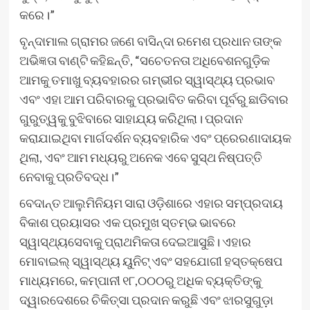
କରେ।”
ବୃନ୍ଦାମାଲ ଗ୍ରାମର ଜଣେ ବାସିନ୍ଦା ରମେଶ ପ୍ରଧାନ ତାଙ୍କ
ଅଭିଜ୍ଞତା ବାଣ୍ଟି କହିଛନ୍ତି, “ସଚେତନତା ଅଧିବେଶନଗୁଡ଼ିକ
ଆମକୁ ତମାଖୁ ବ୍ୟବହାରର ଗମ୍ଭୀର ସ୍ୱାସ୍ଥ୍ୟ ପ୍ରଭାବ
ଏବଂ ଏହା ଆମ ପରିବାରକୁ ପ୍ରଭାବିତ କରିବା ପୂର୍ବରୁ ଛାଡିବାର
ଗୁରୁତ୍ୱକୁ ବୁଝିବାରେ ସାହାଯ୍ୟ କରିଥିଲା। ପ୍ରଦାନ
କରାଯାଇଥିବା ମାର୍ଗଦର୍ଶନ ବ୍ୟବହାରିକ ଏବଂ ପ୍ରେରଣାଦାୟକ
ଥିଲା, ଏବଂ ଆମ ମଧ୍ୟରୁ ଅନେକ ଏବେ ସୁସ୍ଥ ନିଷ୍ପତ୍ତି
ନେବାକୁ ପ୍ରତିବଦ୍ଧ।”
ବେଦାନ୍ତ ଆଲୁମିନିୟମ ସାରା ଓଡ଼ିଶାରେ ଏହାର ସମ୍ପ୍ରଦାୟ
ବିକାଶ ପ୍ରୟାସର ଏକ ପ୍ରମୁଖ ସ୍ତମ୍ଭ ଭାବରେ
ସ୍ୱାସ୍ଥ୍ୟସେବାକୁ ପ୍ରାଥମିକତା ଦେଇଆସୁଛି। ଏହାର
ମୋବାଇଲ୍ ସ୍ୱାସ୍ଥ୍ୟ ୟୁନିଟ୍ ଏବଂ ସହଯୋଗୀ ହସ୍ତକ୍ଷେପ
ମାଧ୍ୟମରେ, କମ୍ପାନୀ ୧୮,୦୦୦ରୁ ଅଧିକ ବ୍ୟକ୍ତିଙ୍କୁ
ଦ୍ୱାରଦେଶରେ ଚିକିତ୍ସା ପ୍ରଦାନ କରୁଛି ଏବଂ ଝାରସୁଗୁଡ଼ା