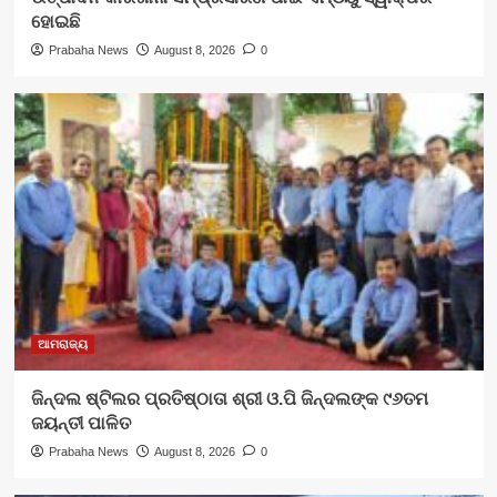
ହୋଇଛି
Prabaha News
August 8, 2026
0
ଆମରାଜ୍ୟ
ଜିନ୍ଦଲ ଷ୍ଟିଲର ପ୍ରତିଷ୍ଠାତା ଶ୍ରୀ ଓ.ପି ଜିନ୍ଦଲଙ୍କ ୯୬ତମ
ଜୟନ୍ତୀ ପାଳିତ
Prabaha News
August 8, 2026
0