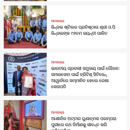
ଆମରାଜ୍ୟ
ଜିନ୍ଦଲ ଷ୍ଟିଲର ପ୍ରତିଷ୍ଠାତା ଶ୍ରୀ ଓ.ପି
ଜିନ୍ଦଲଙ୍କ ୯୬ତମ ଜୟନ୍ତୀ ପାଳିତ
ଆମରାଜ୍ୟ
ଭାରତୀୟ ପ୍ରବାସୀ ସମୁଦାୟ ପାଇଁ ଗୌରବ:
ସମାଜସେବା ପାଇଁ ବ୍ରିଟିଶ୍ ସିଟିଜେନ୍
ଆୱାର୍ଡରେ ସମ୍ମାନିତ ହେଲେ ରେଖା
ସେନାପତି
ଆମରାଜ୍ୟ
ଆଶୀର୍ବାଦ ଅଟ୍ଟାର ଗୁଣାତ୍ମକ ପରମ୍ପରା
ପୁରୀରେ ରଥ ନିର୍ମାଣକୁ ଜୀବନ୍ତ କରି