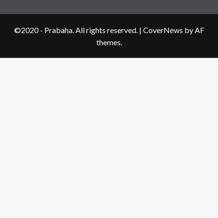
©2020 - Prabaha. All rights reserved.
|
CoverNews
by AF
themes.