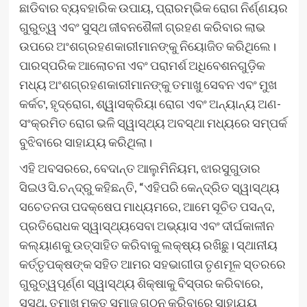
ଛାଡିବାର ବ୍ୟବହାରିକ ଉପାୟ, ପ୍ରାରମ୍ଭିକ ରୋଗ ନିର୍ଣ୍ଣୟର
ଗୁରୁତ୍ୱ ଏବଂ ସୁସ୍ଥ ଜୀବନଶୈଳୀ ଗ୍ରହଣ କରିବାର ଲାଭ
ଉପରେ ଅଂଶଗ୍ରହଣକାରୀମାନଙ୍କୁ ନିୟୋଜିତ କରିଥିଲେ।
ପାରସ୍ପରିକ ଆଲୋଚନା ଏବଂ ପରାମର୍ଶ ଅଧିବେଶନଗୁଡ଼ିକ
ମଧ୍ୟ ଅଂଶଗ୍ରହଣକାରୀମାନଙ୍କୁ ତମାଖୁ ସେବନ ଏବଂ ମୁଖ
କର୍କଟ, ହୃଦ୍ରୋଗ, ଶ୍ୱାସକ୍ରିୟା ରୋଗ ଏବଂ ଅନ୍ୟାନ୍ୟ ଅଣ-
ସଂକ୍ରମିତ ରୋଗ ଭଳି ସ୍ୱାସ୍ଥ୍ୟ ଅବସ୍ଥା ମଧ୍ୟରେ ସମ୍ପର୍କ
ବୁଝିବାରେ ସାହାଯ୍ୟ କରିଥିଲା।
ଏହି ଅବସରରେ, ବେଦାନ୍ତ ଆଲୁମିନିୟମ, ଝାରସୁଗୁଡାର
ସିଇଓ ସି.ଚନ୍ଦ୍ରୁ କହିଛନ୍ତି, “ଏହିପରି କେନ୍ଦ୍ରିତ ସ୍ୱାସ୍ଥ୍ୟ
ସଚେତନତା ପଦକ୍ଷେପ ମାଧ୍ୟମରେ, ଆମେ ସୂଚିତ ପସନ୍ଦ,
ପ୍ରତିରୋଧକ ସ୍ୱାସ୍ଥ୍ୟସେବା ଅଭ୍ୟାସ ଏବଂ ଦୀର୍ଘକାଳୀନ
କଲ୍ୟାଣକୁ ଉତ୍ସାହିତ କରିବାକୁ ଲକ୍ଷ୍ୟ ରଖିଛୁ। ସ୍ଥାନୀୟ
କର୍ତ୍ତୃପକ୍ଷଙ୍କ ସହିତ ଆମର ସହଭାଗୀତା ତୃଣମୂଳ ସ୍ତରରେ
ଗୁରୁତ୍ୱପୂର୍ଣ୍ଣ ସ୍ୱାସ୍ଥ୍ୟ ଶିକ୍ଷାକୁ ବିସ୍ତାର କରିବାରେ,
ସୁସ୍ଥ, ତମାଖୁ ମୁକ୍ତ ସମାଜ ଗଠନ କରିବାରେ ସାହାଯ୍ୟ