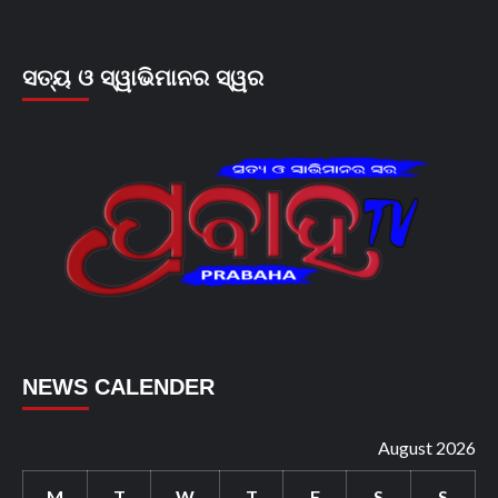
ସତ୍ୟ ଓ ସ୍ୱାଭିମାନର ସ୍ୱର
NEWS CALENDER
August 2026
M
T
W
T
F
S
S