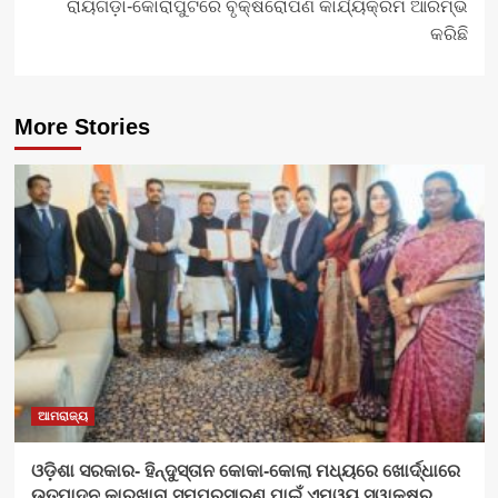
ରାୟଗଡ଼ା-କୋରାପୁଟରେ ବୃକ୍ଷରୋପଣ କାର୍ଯ୍ୟକ୍ରମ ଆରମ୍ଭ
କରିଛି
More Stories
ଆମରାଜ୍ୟ
ଓଡ଼ିଶା ସରକାର- ହିନ୍ଦୁସ୍ତାନ କୋକା-କୋଲା ମଧ୍ୟରେ ଖୋର୍ଦ୍ଧାରେ
ଉତ୍ପାଦନ କାରଖାନା ସମ୍ପ୍ରସାରଣ ପାଇଁ ଏମ୍‌ଓୟୁ ସ୍ୱାକ୍ଷର