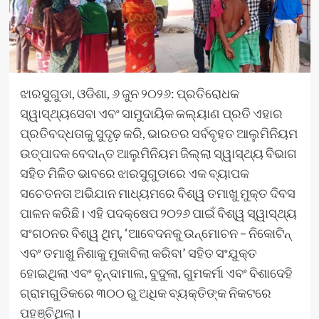
ଝାରସୁଗୁଡା, ଓଡିଶା, ୬ ଜୁନ ୨୦୨୬: ପ୍ରତିରୋଧକ
ସ୍ୱାସ୍ଥ୍ୟସେବା ଏବଂ ସାମୁଦାୟିକ କଲ୍ୟାଣ ପ୍ରତି ଏହାର
ପ୍ରତିବଦ୍ଧତାକୁ ସୁଦୃଢ଼ କରି, ଭାରତର ସର୍ବବୃହତ ଆଲୁମିନିୟମ
ଉତ୍ପାଦକ ବେଦାନ୍ତ ଆଲୁମିନିୟମ ଜିଲ୍ଲା ସ୍ୱାସ୍ଥ୍ୟ ବିଭାଗ
ସହିତ ମିଳିତ ଭାବରେ ଝାରସୁଗୁଡାରେ ଏକ ବ୍ୟାପକ
ସଚେତନତା ଅଭିଯାନ ମାଧ୍ୟମରେ ବିଶ୍ୱ ତମାଖୁ ମୁକ୍ତ ଦିବସ
ପାଳନ କରିଛି। ଏହି ପଦକ୍ଷେପ ୨୦୨୬ ପାଇଁ ବିଶ୍ୱ ସ୍ୱାସ୍ଥ୍ୟ
ସଂଗଠନର ବିଶ୍ୱ ଥିମ୍, ‘ଆବେଦନକୁ ଉନ୍ମୋଚନ – ନିକୋଟିନ୍
ଏବଂ ତମାଖୁ ନିଶାକୁ ମୁକାବିଲା କରିବା’ ସହିତ ସଂଯୁକ୍ତ
ହୋଇଥିଲା ଏବଂ ବୃନ୍ଦାମାଲ, ବୁଦୁଲା, ଗୁମକର୍ମା ଏବଂ ବିଶାଦେହି
ଗ୍ରାମଗୁଡିକରେ ୩୦୦ ରୁ ଅଧିକ ବ୍ୟକ୍ତିଙ୍କ ନିକଟରେ
ପହଞ୍ଚିଥିଲା।