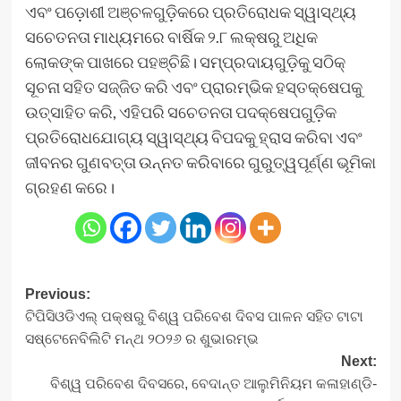
ଏବଂ ପଡ଼ୋଶୀ ଅଞ୍ଚଳଗୁଡ଼ିକରେ ପ୍ରତିରୋଧକ ସ୍ୱାସ୍ଥ୍ୟ
ସଚେତନତା ମାଧ୍ୟମରେ ବାର୍ଷିକ ୨.୮ ଲକ୍ଷରୁ ଅଧିକ
ଲୋକଙ୍କ ପାଖରେ ପହଞ୍ଚିଛି। ସମ୍ପ୍ରଦାୟଗୁଡ଼ିକୁ ସଠିକ୍
ସୂଚନା ସହିତ ସଜ୍ଜିତ କରି ଏବଂ ପ୍ରାରମ୍ଭିକ ହସ୍ତକ୍ଷେପକୁ
ଉତ୍ସାହିତ କରି, ଏହିପରି ସଚେତନତା ପଦକ୍ଷେପଗୁଡ଼ିକ
ପ୍ରତିରୋଧଯୋଗ୍ୟ ସ୍ୱାସ୍ଥ୍ୟ ବିପଦକୁ ହ୍ରାସ କରିବା ଏବଂ
ଜୀବନର ଗୁଣବତ୍ତା ଉନ୍ନତ କରିବାରେ ଗୁରୁତ୍ୱପୂର୍ଣ୍ଣ ଭୂମିକା
ଗ୍ରହଣ କରେ।
Post
Previous:
ଟିପିସିଓଡିଏଲ୍ ପକ୍ଷରୁ ବିଶ୍ୱ ପରିବେଶ ଦିବସ ପାଳନ ସହିତ ଟାଟା
navigation
ସଷ୍ଟେନେବିଲିଟି ମନ୍ଥ ୨୦୨୬ ର ଶୁଭାରମ୍ଭ
Next:
ବିଶ୍ୱ ପରିବେଶ ଦିବସରେ, ବେଦାନ୍ତ ଆଲୁମିନିୟମ କଳାହାଣ୍ଡି-