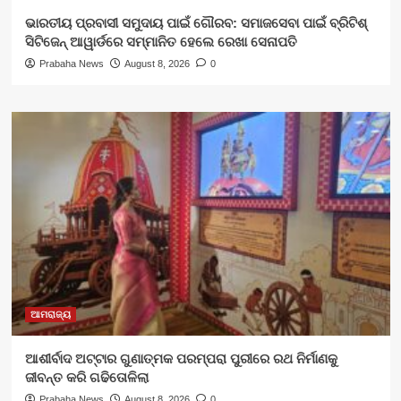
ଭାରତୀୟ ପ୍ରବାସୀ ସମୁଦାୟ ପାଇଁ ଗୌରବ: ସମାଜସେବା ପାଇଁ ବ୍ରିଟିଶ୍
ସିଟିଜେନ୍ ଆୱାର୍ଡରେ ସମ୍ମାନିତ ହେଲେ ରେଖା ସେନାପତି
Prabaha News
August 8, 2026
0
ଆମରାଜ୍ୟ
ଆଶୀର୍ବାଦ ଅଟ୍ଟାର ଗୁଣାତ୍ମକ ପରମ୍ପରା ପୁରୀରେ ରଥ ନିର୍ମାଣକୁ
ଜୀବନ୍ତ କରି ଗଢିତୋଳିଲା
Prabaha News
August 8, 2026
0