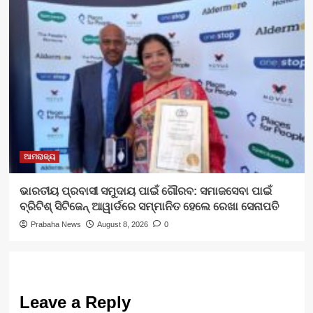
ଆମରାଜ୍ୟ
ଭାରତୀୟ ପ୍ରବାସୀ ସମୁଦାୟ ପାଇଁ ଗୌରବ: ସମାଜସେବା ପାଇଁ
ବ୍ରିଟିଶ୍ ସିଟିଜେନ୍ ଆୱାର୍ଡରେ ସମ୍ମାନିତ ହେଲେ ରେଖା ସେନାପତି
Prabaha News
August 8, 2026
0
Leave a Reply