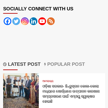
SOCIALLY CONNECT WITH US
LATEST POST
POPULAR POST
ଆମରାଜ୍ୟ
ଓଡ଼ିଶା ସରକାର- ହିନ୍ଦୁସ୍ତାନ କୋକା-କୋଲା
ମଧ୍ୟରେ ଖୋର୍ଦ୍ଧାରେ ଉତ୍ପାଦନ କାରଖାନା
ସମ୍ପ୍ରସାରଣ ପାଇଁ ଏମ୍‌ଓୟୁ ସ୍ୱାକ୍ଷର
ହୋଇଛି