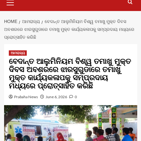
Menu
HOME
ଆମରାଜ୍ୟ
ବେଦାନ୍ତ ଆଲୁମିନିୟମ ବିଶ୍ୱ ତମାଖୁ ମୁକ୍ତ ଦିବସ
ଅବଶରରେ ଝାରସୁଗୁଡାରେ ତମାଖୁ ମୁକ୍ତ କାର୍ଯ୍ୟକଳାପକୁ ସମ୍ପ୍ରଦାୟ ମଧ୍ୟରେ
ପ୍ରୋତ୍ସାହିତ କରିଛି
ଆମରାଜ୍ୟ
ବେଦାନ୍ତ ଆଲୁମିନିୟମ ବିଶ୍ୱ ତମାଖୁ ମୁକ୍ତ
ଦିବସ ଅବଶରରେ ଝାରସୁଗୁଡାରେ ତମାଖୁ
ମୁକ୍ତ କାର୍ଯ୍ୟକଳାପକୁ ସମ୍ପ୍ରଦାୟ
ମଧ୍ୟରେ ପ୍ରୋତ୍ସାହିତ କରିଛି
Prabaha News
June 6, 2026
0