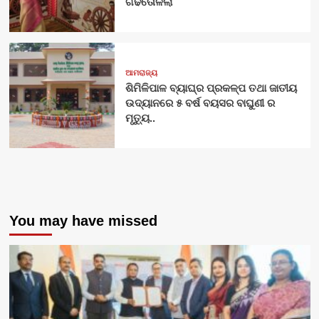
ଗଢିତୋଳିଲା
ଆମରାଜ୍ୟ
ଶିମିଳିପାଳ ବ୍ୟାଘ୍ର ପ୍ରକଳ୍ପ ତଥା ଜାତୀୟ
ଉଦ୍ୟାନରେ ୫ ବର୍ଷ ବୟସର ବାଘୁଣୀ ର
ମୃତ୍ୟୁ..
You may have missed