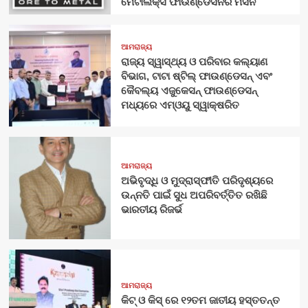
ମେଟାଲିକ୍ସ ଫାଉଣ୍ଡେସନର ମିସନ
ଆମରାଜ୍ୟ
ରାଜ୍ୟ ସ୍ୱାସ୍ଥ୍ୟ ଓ ପରିବାର କଲ୍ୟାଣ
ବିଭାଗ, ଟାଟା ଷ୍ଟିଲ୍ ଫାଉଣ୍ଡେସନ୍ ଏବଂ
କୈବଲ୍ୟ ଏଜୁକେସନ୍ ଫାଉଣ୍ଡେସନ୍
ମଧ୍ୟରେ ଏମ୍‌ଓୟୁ ସ୍ୱାକ୍ଷରିତ
ଆମରାଜ୍ୟ
ଅଭିବୃଦ୍ଧି ଓ ମୁଦ୍ରାସ୍ଫୀତି ପରିଦୃଶ୍ୟରେ
ଉନ୍ନତି ପାଇଁ ସୁଧ ଅପରିବର୍ତ୍ତିତ ରଖିଛି
ଭାରତୀୟ ରିଜର୍ଭ
ଆମରାଜ୍ୟ
କିଟ୍‍ ଓ କିସ୍‍ ରେ ୧୨ତମ ଜାତୀୟ ହସ୍ତତନ୍ତ