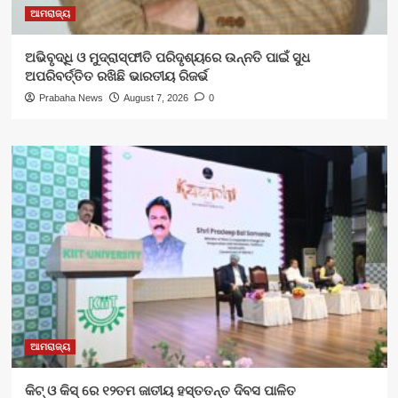
ଆମରାଜ୍ୟ
ଅଭିବୃଦ୍ଧି ଓ ମୁଦ୍ରାସ୍ଫୀତି ପରିଦୃଶ୍ୟରେ ଉନ୍ନତି ପାଇଁ ସୁଧ
ଅପରିବର୍ତ୍ତିତ ରଖିଛି ଭାରତୀୟ ରିଜର୍ଭ
Prabaha News
August 7, 2026
0
ଆମରାଜ୍ୟ
କିଟ୍‍ ଓ କିସ୍‍ ରେ ୧୨ତମ ଜାତୀୟ ହସ୍ତତନ୍ତ ଦିବସ ପାଳିତ