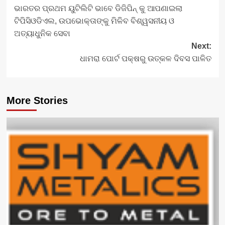
ଭାରତର ପ୍ରଥମ ୟୁଟିଲିଟି ଭାବେ ଡିଜିପିନ୍ କୁ ଆପଣାଇଲା
navigation
ଟିପିସିଓଡିଏଲ, ଉପଭୋକ୍ତାଙ୍କୁ ମିଳିବ ବିଶ୍ୱସନୀୟ ଓ
ଅତ୍ୟାଧୁନିକ ସେବା
Next:
ଧାମରା ପୋର୍ଟ ପକ୍ଷରୁ ଉତ୍କଳ ଦିବସ ପାଳିତ
More Stories