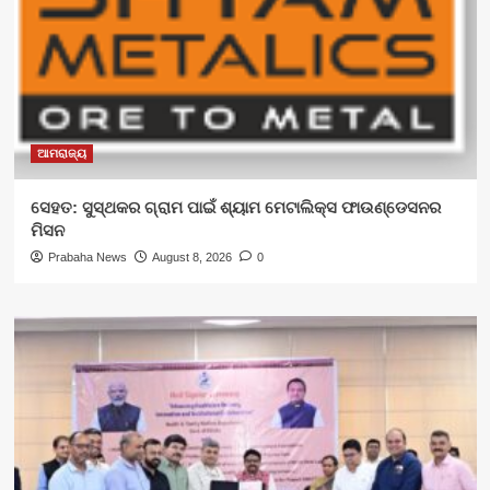
ଆମରାଜ୍ୟ
ସେହତ: ସୁସ୍ଥକର ଗ୍ରାମ ପାଇଁ ଶ୍ୟାମ ମେଟାଲିକ୍ସ ଫାଉଣ୍ଡେସନର
ମିସନ
Prabaha News
August 8, 2026
0