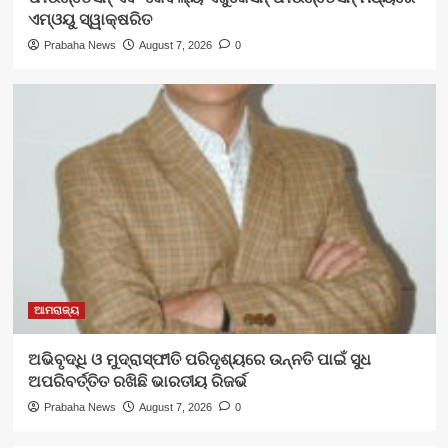
ଏମ୍‌ଓୟୁ ସ୍ୱାକ୍ଷରିତ
Prabaha News
August 7, 2026
0
ଆମରାଜ୍ୟ
ଅଭିବୃଦ୍ଧି ଓ ମୁଦ୍ରାସ୍ଫୀତି ପରିଦୃଶ୍ୟରେ ଉନ୍ନତି ପାଇଁ ସୁଧ
ଅପରିବର୍ତ୍ତିତ ରଖିଛି ଭାରତୀୟ ରିଜର୍ଭ
Prabaha News
August 7, 2026
0