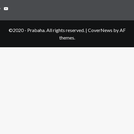
Youtube
©2020 - Prabaha. All rights reserved.
|
CoverNews
by AF
themes.