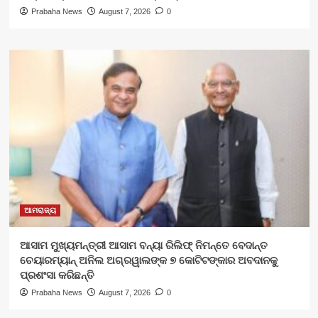
Prabaha News
August 7, 2026
0
ଆମରାଜ୍ୟ
ଆସାମ ମୁଖ୍ୟମନ୍ତ୍ରୀ ଆସାମ ବନ୍ୟା ରିଲିଫ୍ ନିମନ୍ତେ ବେଦାନ୍ତ
ଚେୟାରମ୍ୟାନ୍ ଅନିଲ ଅଗ୍ରୱାଲଙ୍କ ୭ କୋଟିଟଙ୍କାର ଅବଦାନକୁ
ପ୍ରଶଂସା କରିଛନ୍ତି
Prabaha News
August 7, 2026
0