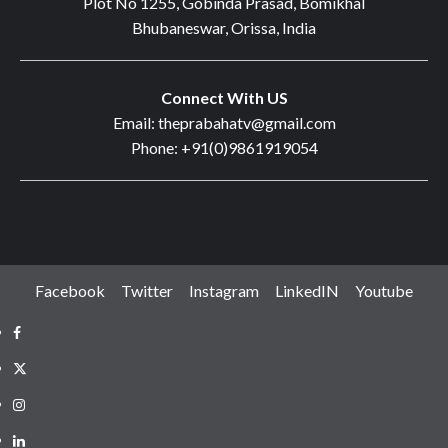
Plot No 1255, Gobinda Prasad, Bomikhal
Bhubaneswar, Orissa, India
Connect With US
Email: theprabahatv@gmail.com
Phone: +91(0)9861919054
Facebook
Twitter
Instagram
LinkedIN
Youtube
Facebook
Twitter
Instagram
LinkedIN