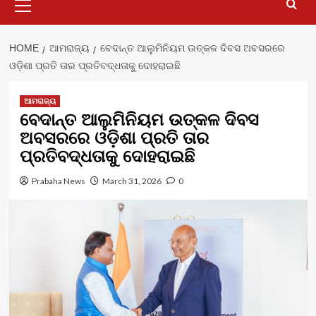
Menu
HOME
ଆମରାଜ୍ୟ
ବେଦାନ୍ତ ଆଲୁମିନିୟମ ଉତ୍କଳ ଦିବସ ଅବସରରେ
ଓଡ଼ିଶା ପ୍ରତି ତାର ପ୍ରତିବଦ୍ଧତାକୁ ଦୋହରାଇଛି
ଆମରାଜ୍ୟ
ବେଦାନ୍ତ ଆଲୁମିନିୟମ ଉତ୍କଳ ଦିବସ
ଅବସରରେ ଓଡ଼ିଶା ପ୍ରତି ତାର
ପ୍ରତିବଦ୍ଧତାକୁ ଦୋହରାଇଛି
Prabaha News
March 31, 2026
0