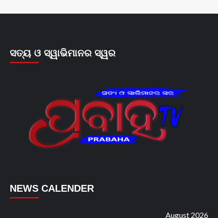
ସତ୍ୟ ଓ ସ୍ୱାଭିମାନର ସ୍ୱର
NEWS CALENDER
August 2026