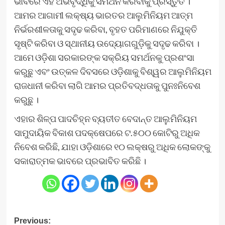
ଭାବରେ ଏହି ଅଭିବୃଦ୍ଧିକୁ ସମର୍ଥନ କରିବାକୁ ପ୍ରସ୍ତୁତ ।
ଆମର ଆଗାମୀ ଲକ୍ଷ୍ୟ ଭାରତର ଆଲୁମିନିୟମ ଆତ୍ମ
ନିର୍ଭରଶୀଳତାକୁ ସଦୃଢ କରିବା, ବୃହତ ପରିମାଣରେ ନିଯୁକ୍ତି
ସୃଷ୍ଟି କରିବା ଓ ସ୍ଥାନୀୟ ଉଦ୍ୟୋଗଗୁଡ଼ିକୁ ସଦୃଢ କରିବା ।
ଆମେ ଓଡ଼ିଶା ସରକାରଙ୍କ ସକ୍ରିୟ ସମର୍ଥନକୁ ପ୍ରଶଂସା
କରୁଛୁ ଏବଂ ଉତ୍କଳ ଦିବସରେ ଓଡ଼ିଶାକୁ ବିଶ୍ୱର ଆଲୁମିନିୟମ
ରାଜଧାନୀ କରିବା ଲାଗି ଆମର ପ୍ରତିବଦ୍ଧତାକୁ ପୁନଃନିବେଶ
କରୁଛୁ ।
ଏହାର ଶିଳ୍ପ ପାଦଚିହ୍ନ ବ୍ୟତୀତ ବେଦାନ୍ତ ଆଲୁମିନିୟମ
ସାମୁଦାୟିକ ବିକାଶ ପଦକ୍ଷେପରେ ଟ.୫୦୦ କୋଟିରୁ ଅଧିକ
ନିବେଶ କରିଛି, ଯାହା ଓଡ଼ିଶାରେ ୧୦ ଲକ୍ଷରୁ ଅଧିକ ଲୋକଙ୍କୁ
ସକାରାତ୍ମକ ଭାବରେ ପ୍ରଭାବିତ କରିଛି ।
Post
Previous: