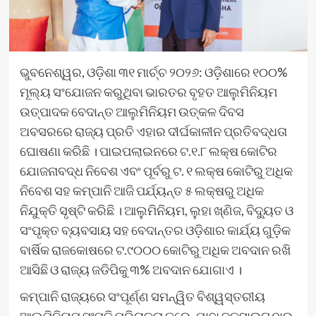
ଭୁବନେଶ୍ୱର, ଓଡ଼ିଶା ୩୧ ମାର୍ଚ୍ଚ ୨୦୨୬: ଓଡ଼ିଶାରେ ୧୦୦%
ମୂଲ୍ୟ ସଂଯୋଜନ କରୁଥିବା ଭାରତର ବୃହତ ଆଲୁମିନିୟମ
ଉତ୍ପାଦକ ବେଦାନ୍ତ ଆଲୁମିନିୟମ ଉତ୍କଳ ଦିବସ
ଅବସରରେ ରାଜ୍ୟ ପ୍ରତି ଏହାର ଦୀର୍ଘକାଳୀନ ପ୍ରତିବଦ୍ଧତା
ଘୋଷଣା କରିଛି । ପାଇପଲାଇନରେ ଟ.୧.୮ ଲକ୍ଷ କୋଟିର
ଯୋଜନାବଦ୍ଧ ନିବେଶ ଏବଂ ପୂର୍ବରୁ ଟ. ୧ ଲକ୍ଷ କୋଟିରୁ ଅଧିକ
ନିବେଶ ସହ କମ୍ପାନି ଆଜି ପର୍ଯ୍ୟନ୍ତ ୫ ଲକ୍ଷରୁ ଅଧିକ
ନିଯୁକ୍ତି ସୃଷ୍ଟି କରିଛି । ଆଲୁମିନିୟମ, ଲୁହା ଖ୍‌ଣିଜ, ବିଦ୍ୟୁତ ଓ
ସଂପୃକ୍ତ ବ୍ୟବସାୟ ସହ ବେଦାନ୍ତର ଓଡ଼ିଶାର କାର୍ଯ୍ୟ ଗୁଡ଼ିକ
ବାର୍ଷିକ ରାଜକୋଷରେ ଟ.୯୦୦୦ କୋଟିରୁ ଅଧିକ ଅବଦାନ ରଖି
ଆସିଛି ଓ ରାଜ୍ୟ ଜଡିପିକୁ ୩% ଅବଦାନ ଯୋଗାଏ ।
କମ୍ପାନି ରାଜ୍ୟରେ ସଂପୂର୍ଣ୍ଣ ସମନ୍ୱିତ ବିଶ୍ୱସ୍ତରୀୟ
ଆଲୁମିନିୟମ ସଂପତି ପରିଚାଳନା କରେ, ଯାହା ବକ୍ସାଇଟ ଠାରୁ