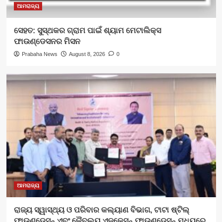
ଆମରାଜ୍ୟ
ସେହତ: ସୁସ୍ଥକର ଗ୍ରାମ ପାଇଁ ଶ୍ୟାମ ମେଟାଲିକ୍ସ
ଫାଉଣ୍ଡେସନର ମିସନ
Prabaha News
August 8, 2026
0
ଆମରାଜ୍ୟ
ରାଜ୍ୟ ସ୍ୱାସ୍ଥ୍ୟ ଓ ପରିବାର କଲ୍ୟାଣ ବିଭାଗ, ଟାଟା ଷ୍ଟିଲ୍
ଫାଉଣ୍ଡେସନ୍ ଏବଂ କୈବଲ୍ୟ ଏଜୁକେସନ୍ ଫାଉଣ୍ଡେସନ୍ ମଧ୍ୟରେ