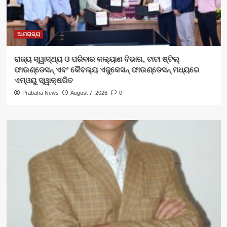
ଆମରାଜ୍ୟ
ରାଜ୍ୟ ସ୍ୱାସ୍ଥ୍ୟ ଓ ପରିବାର କଲ୍ୟାଣ ବିଭାଗ, ଟାଟା ଷ୍ଟିଲ୍
ଫାଉଣ୍ଡେସନ୍ ଏବଂ କୈବଲ୍ୟ ଏଜୁକେସନ୍ ଫାଉଣ୍ଡେସନ୍ ମଧ୍ୟରେ
ଏମ୍‌ଓୟୁ ସ୍ୱାକ୍ଷରିତ
Prabaha News
August 7, 2026
0