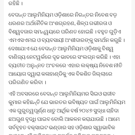
ରହିଛି ।
ବେଦାନ୍ତ ଆଲୁମିନିୟମ ଓଡ଼ିଶାରେ ନିରନ୍ତର ନିବେଶ ବଡ଼
ଧରଣର ଅର୍ଥନୈତିକ ଅଂଶଗ୍ରହଣ, ଶିଳ୍ପ ଗଭୀରତା ଓ
ବିଶ୍ୱବଜାର ସମନ୍ୱୟରେ ପରିଣତ ହୋଇଛି । ବହୁତ ଗୁଡ଼ିଏ
ଏମଏସଏମଇ ଓ ବ୍ୟବସାୟୀ ଅଂଶୀଦାରଙ୍କୁ ସମର୍ଥନ କରୁଛି ।
ଦେଖାଯାଏ ଯେ ବେଦାନ୍ତ ଆଲୁମିନିୟମ ଓଡ଼ିଶାକୁ ବିଶ୍ୱ
ବାଣିଜ୍ୟ ନେଟୱର୍କରେ ଦୃଢ ଭାବରେ ସଂଲଗ୍ନ କରିଛି । ଏହା
ବ୍ୟତୀତ ଅନୁନ୍ନତ ଅଂଚଳରେ ଏହାର ଲକ୍ଷ୍ୟ ନିବେଶ ନୀତି
ଆୟୋଗ ଦ୍ୱାରା କଳାହାଣ୍ଡିକୁ ଏକ ବିକଶିତ ଜିଲ୍ଲାରେ
ପରିଗଣିତ କରିବା ।
ଏହି ଅବସରରେ ବେଦାନ୍ତ ଆଲୁମିନିୟମର ସିଇଓ ରାଜୀବ
କୁମାର କହିଛନ୍ତି ଯେ ଭାରତର ଭବିଷ୍ୟତ ପାଇଁ ଆଲୁମିନିୟମ
ଏକ ଗୁରୁତ୍ୱପୂର୍ଣ୍ଣ ଧାତୁ ଆର୍ଥିକ ବର୍ଷ ୨୦୪୭ ସୁଦ୍ଧା ଚାହିଦା
ଛଅଗୁଣ ବୃଦ୍ଧି ପାଇବ ବୋଲି ଆକଳନ କରାଯାଉଛି । ଆମେ
ସର୍ବବୃହତ ବକ୍ସାଇଟ ଭଣ୍ଡାର ସହ ଓଡ଼ିଶାର ସ୍ୱାଭାବିକ