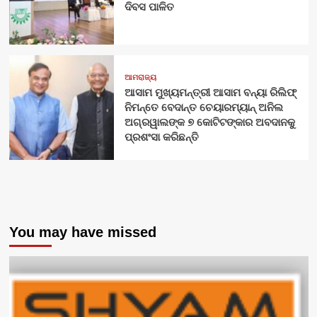
ଦିବସ ପାଳିତ
ଆମରାଜ୍ୟ
ଆସାମ ମୁଖ୍ୟମନ୍ତ୍ରୀ ଆସାମ ବନ୍ୟା ରିଲିଫ୍
ନିମନ୍ତେ ବେଦାନ୍ତ ଚେୟାରମ୍ୟାନ୍ ଅନିଲ
ଅଗ୍ରୱାଲଙ୍କ ୭ କୋଟିଟଙ୍କାର ଅବଦାନକୁ
ପ୍ରଶଂସା କରିଛନ୍ତି
You may have missed