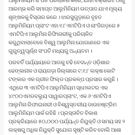
ଆରମ୍ଭ କରି ସମାପ୍ତ ଆଲୁମିନିୟମ ଉତ୍ପାଦ ଯାଏ ମୂଲ୍ୟ
ଶୃଙ୍ଖଳକୁ ବିସ୍ତାର କରେ । ଝାରସୁଗୁଡ଼ାରେ ବୃହତ
ଆଲୁମିନିୟମ ପ୍ଲାଂଟ ଏହା ୧.୮ଏମଟିପିଏ ଓ ଲାଂଜିଗଡ଼ରେ ୫
ଏମଟିପିଏ ଆଲୁମିନା ରିଫାିନାରୀକୁ ପରିଚାଳିତ
କରୁଥିବାଲାବେଳେ ବିଶ୍ୱ ଆଲୁମିନା ଯୋଗାଣରେ ଏକ
ଗୁରୁତ୍ୱପୂର୍ଣ୍ଣ ସଂପତି ମଧ୍ୟରୁ ଅନ୍ୟତମ ।
ପରବର୍ତି ପର୍ଯ୍ୟାୟରେ ଆଗକୁ ବଢି ବେଦାନ୍ତ ଓଡ଼ିଶାର
ଢେଙ୍କାନାଳ ଓ ରାୟଗଡ଼ା ଜିଲ୍ଳାରେ ଟ.୧.୮ ଲକ୍ଷ କୋଟି
ଟଙ୍କାର ଏକ ଗ୍ରୀନ ଫିଲ୍ଡ ପ୍ରକଳ୍ପ ପ୍ରସାର କରୁଛି ।
ଏଥିରେ ୩ ଏମଟିପିଏ ଆଲୁମିନିୟମ ସ୍ମେଲଟର ଏକ
୪୯୦୦ଏମଡବଲ୍ୟୁ ପାୱାରପ୍ଲାଂଟ, ଏକ ୬ ଏମଟିପିଏ
ଆଲୁମିନା ରିଫାଇନାରୀ ଓ ବିଶ୍ୱସ୍ତରୀୟ ଡାଉନଷ୍ଟ୍ରିମ
ଆଲୁମିନିୟମ ପାର୍କ ରହିଛି । ପ୍ରସ୍ତାବିତ ବିକାଶ
ପ୍ରକ୍ରିୟାରେ ୫୦,୦୦୦ ପର୍ଯ୍ୟନ୍ତ ନିଯୁକ୍ତି ଓ ସମୟ ସହ ୨
ଲକ୍ଷରୁ ଅଧିକ ନିଯୁକ୍ତି ସୁଯୋଗ ସୃଷ୍ଟି କରିବ ବୋଲି ଆଶା