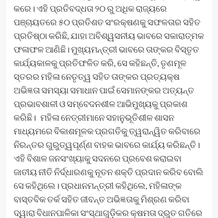
କରେ। ଏହି ପ୍ରତିବଦ୍ଧତା ୨୦ ରୁ ଅଧିକ ରାଜ୍ୟରେ
ପଞ୍ଚାୟତରେ ୫୦ ପ୍ରତିଶତ ସଂରକ୍ଷଣକୁ ସଫଳତାର ସହିତ
ପ୍ରତିଷ୍ଠା କରିଛି, ଯାହା ଅବିଶ୍ୱସନୀୟ ଭାବରେ ସକାରାତ୍ମକ
ଫଳାଫଳ ଆଣିଛି। ମୁଖ୍ୟମନ୍ତ୍ରୀ ଭାବରେ ତାଙ୍କର ବିସ୍ତୃତ
କାର୍ଯ୍ୟକାଳକୁ ପ୍ରତିଫଳିତ କରି, ସେ କହିଛନ୍ତି, ତୃଣମୂଳ
ସ୍ତରର ମହିଳା ନେତୃତ୍ୱ ସହିତ ତାଙ୍କର ପ୍ରତ୍ୟକ୍ଷ
ଅଭିଜ୍ଞତା ସମସ୍ୟା ସମାଧାନ ପାଇଁ ସେମାନଙ୍କର ଅତ୍ୟନ୍ତ
ପ୍ରଭାବଶାଳୀ ଓ ସମ୍ବେଦନଶୀଳ ଆଭିମୁଖ୍ୟକୁ ପ୍ରକାଶ
କରିଛି। ମହିଳା ନେତ୍ରୀମାନେ ସହାନୁଭୂତିଶୀଳ ଶାସନ
ମାଧ୍ୟମରେ ବିକାଶମୂଳକ ପ୍ରଗତିକୁ ତ୍ୱରାନ୍ୱିତ କରିବାରେ
ନିରନ୍ତର ଗୁରୁତ୍ୱପୂର୍ଣ୍ଣ ବାହକ ଭାବରେ କାର୍ଯ୍ୟ କରିଛନ୍ତି।
ଏହି ବିଶାଳ ଜନସଂଖ୍ୟାକୁ ସଦନରେ ପ୍ରବେଶ କରାଇବା
ଜାତୀୟ ନୀତି ନିର୍ଦ୍ଧାରଣକୁ ନୂତନ ଶକ୍ତି ପ୍ରଦାନ କରିବ ବୋଲି
ସେ କହିଥିଲେ। ପ୍ରଧାନମନ୍ତ୍ରୀ କହିଥିଲେ, ମହିଳାଙ୍କ
ବାସ୍ତବିକ ତର୍କ ସହିତ ଜୀବନ୍ତ ଅଭିଜ୍ଞତାକୁ ମିଶ୍ରଣ କରିବା
ଦ୍ୱାରା ବିଧାନପାଳିକା ସଂସ୍ଥାଗୁଡ଼ିକର କ୍ଷମତା ଦ୍ରୁତ ଗତିରେ