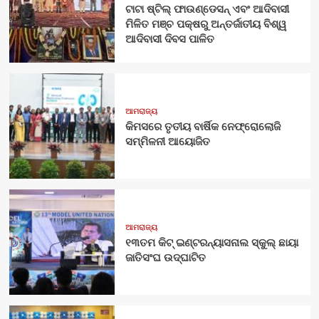
ଟାଟା ଷ୍ଟିଲ୍ ଫାଉଣ୍ଡେସନ୍ ଏବଂ ଆଦିବାସୀ
ମିଳିତ ମଞ୍ଚ ପକ୍ଷରୁ ଅନ୍ତର୍ଜାତୀୟ ବିଶ୍ୱ
ଆଦିବାସୀ ଦିବସ ପାଳିତ
ଆମରାଜ୍ୟ
କିମସରେ ତୃତୀୟ ବାର୍ଷିକ ନେଫ୍ରୋଲୋଜି
ସମ୍ମିଳନୀ ଆୟୋଜିତ
ଆମରାଜ୍ୟ
୧୩ତମ କିଟ୍ ଇଣ୍ଟରନ୍ୟାସନାଲ ସ୍କୁଲ୍ ଛାୟା
ଜାତିସଂଘ ଉଦ୍‍ଘାଟିତ