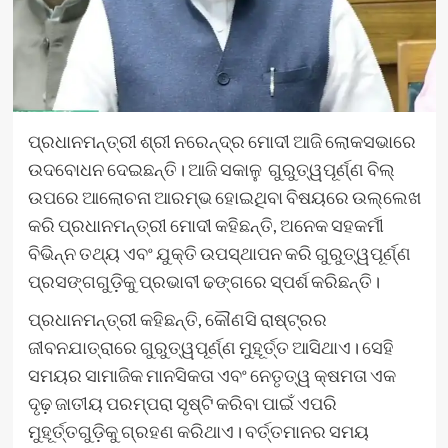
ପ୍ରଧାନମନ୍ତ୍ରୀ ଶ୍ରୀ ନରେନ୍ଦ୍ର ମୋଦୀ ଆଜି ଲୋକସଭାରେ
ଉଦବୋଧନ ଦେଇଛନ୍ତି। ଆଜି ସକାଳୁ ଗୁରୁତ୍ୱପୂର୍ଣ୍ଣ ବିଲ୍
ଉପରେ ଆଲୋଚନା ଆରମ୍ଭ ହୋଇଥିବା ବିଷୟରେ ଉଲ୍ଲେଖ
କରି ପ୍ରଧାନମନ୍ତ୍ରୀ ମୋଦୀ କହିଛନ୍ତି, ଅନେକ ସହକର୍ମୀ
ବିଭିନ୍ନ ତଥ୍ୟ ଏବଂ ଯୁକ୍ତି ଉପସ୍ଥାପନ କରି ଗୁରୁତ୍ୱପୂର୍ଣ୍ଣ
ପ୍ରସଙ୍ଗଗୁଡ଼ିକୁ ପ୍ରଭାବୀ ଢଙ୍ଗରେ ସ୍ପର୍ଶ କରିଛନ୍ତି।
ପ୍ରଧାନମନ୍ତ୍ରୀ କହିଛନ୍ତି, କୌଣସି ରାଷ୍ଟ୍ରର
ଜୀବନଯାତ୍ରାରେ ଗୁରୁତ୍ୱପୂର୍ଣ୍ଣ ମୁହୂର୍ତ୍ତ ଆସିଥାଏ। ସେହି
ସମୟର ସାମାଜିକ ମାନସିକତା ଏବଂ ନେତୃତ୍ୱ କ୍ଷମତା ଏକ
ଦୃଢ଼ ଜାତୀୟ ପରମ୍ପରା ସୃଷ୍ଟି କରିବା ପାଇଁ ଏପରି
ମୁହୂର୍ତ୍ତଗୁଡ଼ିକୁ ଗ୍ରହଣ କରିଥାଏ। ବର୍ତ୍ତମାନର ସମୟ