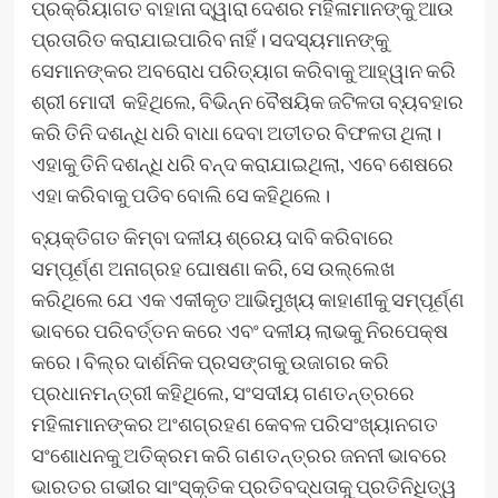
ପ୍ରକ୍ରିୟାଗତ ବାହାନା ଦ୍ୱାରା ଦେଶର ମହିଳାମାନଙ୍କୁ ଆଉ
ପ୍ରତାରିତ କରାଯାଇପାରିବ ନାହିଁ। ସଦସ୍ୟମାନଙ୍କୁ
ସେମାନଙ୍କର ଅବରୋଧ ପରିତ୍ୟାଗ କରିବାକୁ ଆହ୍ୱାନ କରି
ଶ୍ରୀ ମୋଦୀ କହିଥିଲେ, ବିଭିନ୍ନ ବୈଷୟିକ ଜଟିଳତା ବ୍ୟବହାର
କରି ତିନି ଦଶନ୍ଧି ଧରି ବାଧା ଦେବା ଅତୀତର ବିଫଳତା ଥିଲା।
ଏହାକୁ ତିନି ଦଶନ୍ଧି ଧରି ବନ୍ଦ କରାଯାଇଥିଲା, ଏବେ ଶେଷରେ
ଏହା କରିବାକୁ ପଡିବ ବୋଲି ସେ କହିଥିଲେ।
ବ୍ୟକ୍ତିଗତ କିମ୍ବା ଦଳୀୟ ଶ୍ରେୟ ଦାବି କରିବାରେ
ସମ୍ପୂର୍ଣ୍ଣ ଅନାଗ୍ରହ ଘୋଷଣା କରି, ସେ ଉଲ୍ଲେଖ
କରିଥିଲେ ଯେ ଏକ ଏକୀକୃତ ଆଭିମୁଖ୍ୟ କାହାଣୀକୁ ସମ୍ପୂର୍ଣ୍ଣ
ଭାବରେ ପରିବର୍ତ୍ତନ କରେ ଏବଂ ଦଳୀୟ ଲାଭକୁ ନିରପେକ୍ଷ
କରେ। ବିଲ୍‌ର ଦାର୍ଶନିକ ପ୍ରସଙ୍ଗକୁ ଉଜାଗର କରି
ପ୍ରଧାନମନ୍ତ୍ରୀ କହିଥିଲେ, ସଂସଦୀୟ ଗଣତନ୍ତ୍ରରେ
ମହିଳାମାନଙ୍କର ଅଂଶଗ୍ରହଣ କେବଳ ପରିସଂଖ୍ୟାନଗତ
ସଂଶୋଧନକୁ ଅତିକ୍ରମ କରି ଗଣତନ୍ତ୍ରର ଜନନୀ ଭାବରେ
ଭାରତର ଗଭୀର ସାଂସ୍କୃତିକ ପ୍ରତିବଦ୍ଧତାକୁ ପ୍ରତିନିଧିତ୍ୱ