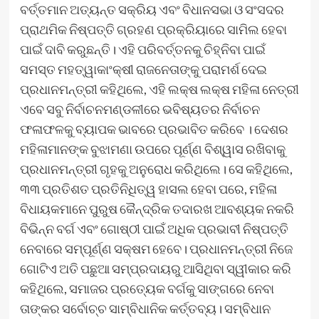
ବର୍ତ୍ତମାନ ଅତ୍ୟନ୍ତ ସକ୍ରିୟ ଏବଂ ବିଧାନସଭା ଓ ସଂସଦର
ପ୍ରାଥମିକ ନିଷ୍ପତ୍ତି ଗ୍ରହଣ ପ୍ରକ୍ରିୟାରେ ସାମିଲ ହେବା
ପାଇଁ ଦାବି କରୁଛନ୍ତି। ଏହି ପରିବର୍ତ୍ତନକୁ ଚିହ୍ନିବା ପାଇଁ
ସମସ୍ତ ମହତ୍ୱାକାଂକ୍ଷୀ ରାଜନେତାଙ୍କୁ ପରାମର୍ଶ ଦେଇ
ପ୍ରଧାନମନ୍ତ୍ରୀ କହିଥିଲେ, ଏହି ଲକ୍ଷ ଲକ୍ଷ ମହିଳା ନେତ୍ରୀ
ଏବେ ସବୁ ନିର୍ବାଚନମଣ୍ଡଳୀରେ ଭବିଷ୍ୟତର ନିର୍ବାଚନ
ଫଳାଫଳକୁ ବ୍ୟାପକ ଭାବରେ ପ୍ରଭାବିତ କରିବେ । ଦେଶର
ମହିଳାମାନଙ୍କ ବୁଝାମଣା ଉପରେ ପୂର୍ଣ୍ଣ ବିଶ୍ୱାସ ରଖିବାକୁ
ପ୍ରଧାନମନ୍ତ୍ରୀ ଗୃହକୁ ଅନୁରୋଧ କରିଥିଲେ। ସେ କହିଥିଲେ,
୩୩ ପ୍ରତିଶତ ପ୍ରତିନିଧିତ୍ୱ ହାସଲ ହେବା ପରେ, ମହିଳା
ବିଧାୟକମାନେ ପୁରୁଷ କୈନ୍ଦ୍ରିକ ତଦାରଖ ଆବଶ୍ୟକ ନକରି
ବିଭିନ୍ନ ବର୍ଗ ଏବଂ ଗୋଷ୍ଠୀ ପାଇଁ ଅଧିକ ପ୍ରଭାବୀ ନିଷ୍ପତ୍ତି
ନେବାରେ ସମ୍ପୂର୍ଣ୍ଣ ସକ୍ଷମ ହେବେ। ପ୍ରଧାନମନ୍ତ୍ରୀ ନିଜେ
ଗୋଟିଏ ଅତି ପଛୁଆ ସମ୍ପ୍ରଦାୟରୁ ଆସିଥିବା ସ୍ୱୀକାର କରି
କହିଥିଲେ, ସମାଜର ପ୍ରତ୍ୟେକ ବର୍ଗକୁ ସାଙ୍ଗରେ ନେବା
ତାଙ୍କର ସର୍ବୋଚ୍ଚ ସାମ୍ବିଧାନିକ କର୍ତ୍ତବ୍ୟ। ସମ୍ବିଧାନ