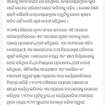
ସଦନକୁ ସତର୍କ କରାଇ ସେ କହିଥିଲେ, ଉଦ୍ଦେଶ୍ୟମୂଳକ ଭୁଲ
ପାଇଁ କଠୋର ପରିଣାମ ଭୋଗ କରିବାକୁ ପଡ଼ିବ । ଦେଶର ନାରୀ
ଶକ୍ତି କୌଣସି ଉଦ୍ଦେଶ୍ୟମୂଳକ ତ୍ରୁଟିକୁ କେବେ କ୍ଷମା
କରିବ ନାହିଁ ବୋଲି ଶ୍ରୀ ମୋଦୀ କହିଥିଲେ।
୨୦୨୩ ମସିହାରେ ନୂତନ ସଂସଦ ଭବନରେ ଏହି ଆଇନର
ସର୍ବସମ୍ମତିକ୍ରମେ ଏବଂ ସହଜରେ ଗୃହୀତ ହେବାକୁ ମନେ
ପକାଇ ପ୍ରଧାନମନ୍ତ୍ରୀ କହିଥିଲେ, ଏହା ସଫଳତାର ସହିତ
ଦେଶବ୍ୟାପୀ ଏକ ସକାରାତ୍ମକ ତଥା ନିରପେକ୍ଷ ପରିବେଶ
ସୃଷ୍ଟି କରିଥିଲା । ଜନଗଣନା ତଥ୍ୟ ଏବଂ ସୀମା ନିର୍ଦ୍ଧାରଣକୁ
ନେଇ ରହିଥିବା ଚିନ୍ତା ବିଷୟରେ ପ୍ରଧାନମନ୍ତ୍ରୀ ମୋଦୀ
କହିଥିଲେ, ଐତିହାସିକ ସମୟସୀମା ଏବଂ କୋଭିଡ-୧୯
ମହାମାରୀ ଦ୍ୱାରା ସୃଷ୍ଟ ବ୍ୟାପକ ବାଧା କାର୍ଯ୍ୟକାରିତାରେ
ବିଳମ୍ବ କରିଛି । ୨୦୨୩ ମସିହାରେ ବ୍ୟାପକ ଆଲୋଚନା
ଶୀଘ୍ର କାର୍ଯ୍ୟ କରିବାର ଏକ ବ୍ୟାପକ ତତ୍ପରତାକୁ ଉଜାଗର
କରିଥିଲା । ୨୦୨୪ ପୂର୍ବରୁ ତୁରନ୍ତ କାର୍ଯ୍ୟକାରିତା ଅସମ୍ଭବ
ଥିଲେ ମଧ୍ୟ ୨୦୨୯ ସୁଯୋଗ ହାତଛଡ଼ା କରିବା ଦ୍ୱାରା