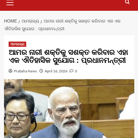
Menu
HOME
ଆମରାଜ୍ୟ
ଆମର ନାରୀ ଶକ୍ତିକୁ ସଶକ୍ତ କରିବାର ଏହା ଏକ
ଐତିହାସିକ ସୁଯୋଗ : ପ୍ରଧାନମନ୍ତ୍ରୀ
ଆମରାଜ୍ୟ
ଆମର ନାରୀ ଶକ୍ତିକୁ ସଶକ୍ତ କରିବାର ଏହା
ଏକ ଐତିହାସିକ ସୁଯୋଗ : ପ୍ରଧାନମନ୍ତ୍ରୀ
Prabaha News
April 16, 2026
0