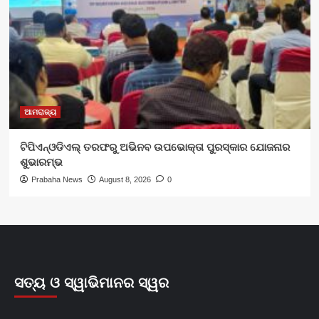
ଆମରାଜ୍ୟ
ଟିପିଏନ୍‌ଓଡିଏଲ୍‌ ତରଫରୁ ଅଭିନବ ଉପଭୋକ୍ତା ପୁରସ୍କାର ଯୋଜନାର
ଶୁଭାରମ୍ଭ
Prabaha News
August 8, 2026
0
ସତ୍ୟ ଓ ସ୍ୱାଭିମାନର ସ୍ୱର