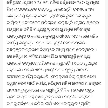
କହିଥିଲେ, ପ୍ରାୟ ୨୭୫ ଜଣ ମହିଳା ବର୍ତ୍ତମାନ ୬୫୦ ରୁ ଅଧିକ
ଜିଲ୍ଲା ପଞ୍ଚାୟତର ନେତୃତ୍ୱ ନେଉଛନ୍ତି। ସେମାନେ ଏକ
କେନ୍ଦ୍ରୀୟ କ୍ୟାବିନେଟ ମନ୍ତ୍ରୀଙ୍କ ତୁଳନାରେ ବିପୁଳ
ଦାୟିତ୍ୱ ଏବଂ ବଜେଟ ପରିଚାଳନା କରୁଛନ୍ତି। ପ୍ରାୟ ୬,୭୦୦
ପଞ୍ଚାୟତ ସମିତି ମଧ୍ୟରୁ ୨,୭୦୦ ରୁ ଅଧିକ ମହିଳାଙ୍କ
ପ୍ରତ୍ୟକ୍ଷ ଓ ଦକ୍ଷ ନେତୃତ୍ୱ ଅଧୀନରେ ସଫଳତାର ସହିତ
କାର୍ଯ୍ୟ କରୁଛନ୍ତି। ପ୍ରଧାନମନ୍ତ୍ରୀ ସେମାନଙ୍କର
ସହରାଞ୍ଚଳ ପ୍ରଭାବ ବିଷୟରେ ମଧ୍ୟ ସୂଚନା ଦେଇଥିଲେ ।
ସେ କହିଥିଲେ, ମହିଳାମାନେ ପୌର ସଂସ୍ଥାଗୁଡ଼ିକୁ ମଧ୍ୟ
ପ୍ରଭାବୀ ଢଙ୍ଗରେ ପରିଚାଳନା କରୁଛନ୍ତି । ୯୦୦ ରୁ ଅଧିକ
ସହରରେ ମେୟର ଏବଂ ସ୍ଥାୟୀ କମିଟି ମୁଖ୍ୟ ଭାବରେ
ସେମାନେ କାର୍ଯ୍ୟ କରୁଛନ୍ତି। ସଂରକ୍ଷଣ ବିଲ୍ ଗୃହୀତ ହେବା
ଦ୍ୱାରା ଦେଶ ପାଇଁ କାର୍ଯ୍ୟ କରିଥିବା ମହିଳା ନେତ୍ରୀମାନଙ୍କର
ଅବଦନାକୁ କୃତଜ୍ଞତାର ସହ ସ୍ୱୀକୃତି ମିଳିବ । ଦେଶର ଦ୍ରୁତ
ପ୍ରଗତି ଲାଗି ଏହି ତୃଣମୂଳ ସ୍ତରର ନେତ୍ରୀମାନଙ୍କର
ଋଣକୁ ପରିଶୋଧ କରିବା ଲାଗି ଏହା ଏକ ଗୁରୁତ୍ୱପୂର୍ଣ୍ଣ