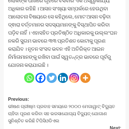
ଲୋକଙ୍କ ପାଖରେ ଗୃହରେ ବସିବାର ଏକ ଅସ୍ୱୀକାର୍ଯ୍ୟ
ଅଧିକାର ରହିଛି । ଆସନ ସଂଖ୍ୟା ସମ୍ପର୍କରେ ହେଉଥିବା
ଆଲୋଚନା ବିଷୟରେ ସେ କହିଥିଲେ, ମୋଟ ଆସନ ବଢ଼ିବା
ଦ୍ଵାରା ବର୍ତ୍ତମାନର ସଦସ୍ୟମାନଙ୍କୁ ବିସ୍ଥାପିତ କରିବା
ପଡ଼ିବ ନାହିଁ । ଏହାସହିତ ପ୍ରତିଷ୍ଠିତ ଅଧିକାରକୁ ଉଲ୍ଲଂଘନ
ନକରି ସୁଗମ ଭାବରେ ୩୩ ପ୍ରତିଶତ କୋଟାକୁ ପୂରଣ
କରାଯିବ । ନୂତନ ସଂସଦ ଭବନ ଏହି ଅତିରିକ୍ତ ଆଇନ
ନିର୍ମାତାମାନଙ୍କୁ ରଖିବା ପାଇଁ ସ୍ୱତନ୍ତ୍ର ଭାବରେ ପୂର୍ବରୁ
ଯୋଜନା କରାଯାଇଛି ।
Post
Previous:
ଭୀଷଣ ଗ୍ରୀଷ୍ମ ପ୍ରବାହ ସମୟରେ ୨୦୦୦ ମେଗାୱାଟ୍ ବିଦ୍ୟୁତ
navigation
ଚାହିଦା ପୂରଣ କରିବା ସହ ଭରସାଯୋଗ୍ୟ ବିଦ୍ୟୁତ୍ ଯୋଗାଣ
ସୁନିଶ୍ଚିତ କରିଛି ଟିପିସିଓଡିଏଲ
Next: