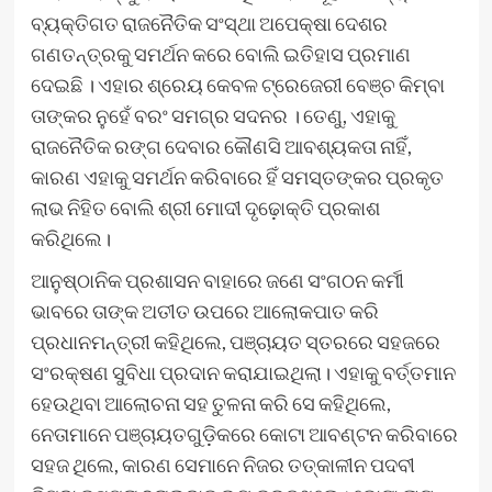
ବ୍ୟକ୍ତିଗତ ରାଜନୈତିକ ସଂସ୍ଥା ଅପେକ୍ଷା ଦେଶର
ଗଣତନ୍ତ୍ରକୁ ସମର୍ଥନ କରେ ବୋଲି ଇତିହାସ ପ୍ରମାଣ
ଦେଇଛି । ଏହାର ଶ୍ରେୟ କେବଳ ଟ୍ରେଜେରୀ ବେଞ୍ଚ କିମ୍ବା
ତାଙ୍କର ନୁହେଁ ବରଂ ସମଗ୍ର ସଦନର । ତେଣୁ, ଏହାକୁ
ରାଜନୈତିକ ରଙ୍ଗ ଦେବାର କୌଣସି ଆବଶ୍ୟକତା ନାହିଁ,
କାରଣ ଏହାକୁ ସମର୍ଥନ କରିବାରେ ହିଁ ସମସ୍ତଙ୍କର ପ୍ରକୃତ
ଲାଭ ନିହିତ ବୋଲି ଶ୍ରୀ ମୋଦୀ ଦୃଢ଼ୋକ୍ତି ପ୍ରକାଶ
କରିଥିଲେ।
ଆନୁଷ୍ଠାନିକ ପ୍ରଶାସନ ବାହାରେ ଜଣେ ସଂଗଠନ କର୍ମୀ
ଭାବରେ ତାଙ୍କ ଅତୀତ ଉପରେ ଆଲୋକପାତ କରି
ପ୍ରଧାନମନ୍ତ୍ରୀ କହିଥିଲେ, ପଞ୍ଚାୟତ ସ୍ତରରେ ସହଜରେ
ସଂରକ୍ଷଣ ସୁବିଧା ପ୍ରଦାନ କରାଯାଇଥିଲା। ଏହାକୁ ବର୍ତ୍ତମାନ
ହେଉଥିବା ଆଲୋଚନା ସହ ତୁଳନା କରି ସେ କହିଥିଲେ,
ନେତାମାନେ ପଞ୍ଚାୟତଗୁଡ଼ିକରେ କୋଟା ଆବଣ୍ଟନ କରିବାରେ
ସହଜ ଥିଲେ, କାରଣ ସେମାନେ ନିଜର ତତ୍କାଳୀନ ପଦବୀ