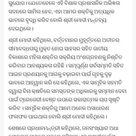
ସୁଯୋଗ। ଯେତେବେଳେ ଏହି ବିଶାଳ ପ୍ରଶାସନିକ ଅଭିଜ୍ଞତା
ସଦନରେ ସାମିଲ ହେବ, ଏହା ଆମର ଶକ୍ତିକୁ ଅତ୍ୟଧିକ
ଭାବରେ ବୃଦ୍ଧି କରିବ ବୋଲି ଶ୍ରୀ ମୋଦୀ ମନ୍ତବ୍ୟ
ଦେଇଥିଲେ।
ଶ୍ରୀ ମୋଦୀ କହିଥିଲେ, ବର୍ତ୍ତମାନର ମୁହୂର୍ତ୍ତରେ ଅତୀତର
ସୀମାବଦ୍ଧତାରୁ ମୁକ୍ତ ହୋଇ ସାହସର ସହିତ ଜାତୀୟ
ବିକାଶରେ ମହିଳା ଶକ୍ତିର ସକ୍ରିୟ ଅଂଶଗ୍ରହଣକୁ ନିଶ୍ଚିତ
କରିବାର ଆବଶ୍ୟକତା ରହିଛି । ସମ୍ପୂର୍ଣ୍ଣ ସର୍ବସମ୍ମତି ସହିତ
ଆଇନ ପ୍ରଣୟନକୁ ଆଗକୁ ବଢ଼ାଇବା ପାଇଁ ଗୃହକୁ ଦୃଢ଼
ଭାବରେ ଆହ୍ୱାନ କରି ସେ କହିଥିଲେ, ଏକ ସାମୂହିକ ସହମତି
ଦ୍ୱାରା ବିନା କ୍ଷତିରେ ସମସ୍ତଙ୍କ ଅଧିକାରକୁ ସମ୍ମାନ ଦେବା
ପାଇଁ ଟ୍ରେଜେରୀ ବେଞ୍ଚ ଉପରେ ସକାରାତ୍ମକ ଚାପ ସୃଷ୍ଟି
କରିବ । ସାମୂହିକ ଶକ୍ତିରୁ ଆମେ ଅନେକ ଅସାଧାରଣ
ଫଳାଫଳ ପାଇଥାଉ ବୋଲି ଶ୍ରୀ ମୋଦୀ କହିଥିଲେ।
ଶେଷରେ ପ୍ରଧାନମନ୍ତ୍ରୀ କହିଥିଲେ, ଜନସଂଖ୍ୟାର ଅଧା