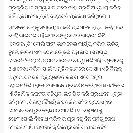
ପ୍ରକ୍ରିୟା ସମ୍ପୂର୍ଣ୍ଣ ଭାବରେ କାହା ପ୍ରତି ଅନ୍ୟାୟ କରିବ
ନାହିଁ ପ୍ରଧାନମନ୍ତ୍ରୀ ଦୃଢ଼ୋକ୍ତି ପ୍ରକାଶ କରିଥିଲେ ।
ସାଂସଦମାନଙ୍କୁ ସମ୍ବୋଧିତ କରି ପ୍ରଧାନମନ୍ତ୍ରୀ କହିଥିଲେ,
କେହି ଭାରତର ମହିଳାମାନଙ୍କୁ ଉଦାର ଭାବରେ କିଛି
‘ଦେଉଛନ୍ତି’ ବୋଲି ଅହଂ ଭାବ ନେଇ କାର୍ଯ୍ୟ କରିବା ଉଚିତ୍
ନୁହେଁ, କାରଣ ଏହା ସେମାନଙ୍କର ଅଧିକାର। ସମଗ୍ର
ରାଜନୈତିକ ପ୍ରତିଷ୍ଠାନ ଅନେକ ଦଶନ୍ଧି ଧରି ଏହି ଅଧିକାରକୁ
ଅଣଦେଖା କରିବା ପାଇଁ ସାମୂହିକ ଭାବରେ ଦୋଷୀ। ଏହି ବିଲ୍‌କୁ
ଅନୁମୋଦନ କରି ପ୍ରାୟଶ୍ଚିତ କରିବା ଏବେ ଜରୁରି
ହୋଇପଡ଼ିଛି । ରାଜନେତାମାନେ ପ୍ରଦର୍ଶନ କରିଥିବା ସମର୍ଥନରେ
ଐତିହାସିକ କପଟତା ରହିଥିବା ଇଙ୍ଗିତ କରି ପ୍ରଧାନମନ୍ତ୍ରୀ
କହିଥିଲେ, ବିଲ୍‌କୁ ବୈଷୟିକ ସତର୍କତା ସହିତ ବ୍ୟବସ୍ଥିତ
ଭାବରେ ଭଣ୍ଡୁର କରାଯାଇ ଆସଛି । ସଂରକ୍ଷଣକୁ
ଖୋଲାଖୋଲି ବିରୋଧ କରିବାର ଯୁଗ ବହୁ ଦିନ ପୂର୍ବରୁ ଶେଷ
ହୋଇଗଲାଣି। ପ୍ରଗତିକୁ ବିଳମ୍ବ କରିବା ପାଇଁ ଜଟିଳ