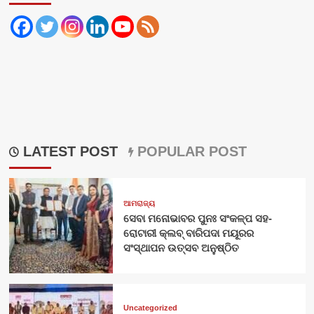
LATEST POST
POPULAR POST
ଆମରାଜ୍ୟ
ସେବା ମନୋଭାବର ପୁନଃ ସଂକଳ୍ପ ସହ-
ରୋଟାରୀ କ୍ଲବ୍ ବାରିପଦା ମୟୂରର
ସଂସ୍ଥାପନ ଉତ୍ସବ ଅନୁଷ୍ଠିତ
Uncategorized