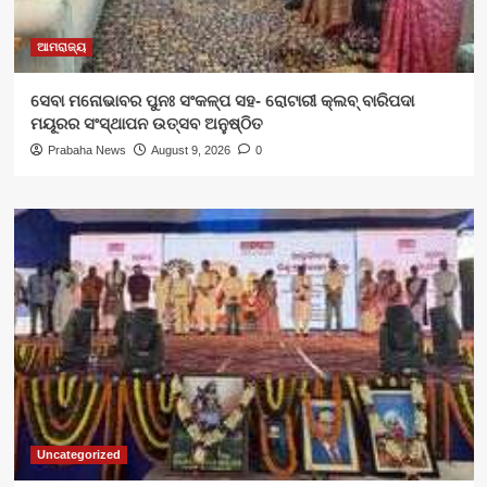
ଆମରାଜ୍ୟ
ସେବା ମନୋଭାବର ପୁନଃ ସଂକଳ୍ପ ସହ- ରୋଟାରୀ କ୍ଲବ୍ ବାରିପଦା
ମୟୂରର ସଂସ୍ଥାପନ ଉତ୍ସବ ଅନୁଷ୍ଠିତ
Prabaha News
August 9, 2026
0
Uncategorized