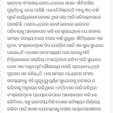
ଭାରତର ସଂସଦୀୟ ଗଣତନ୍ତ୍ରରେ ସମାନ ଐତିହାସିକ
ମୁହୂର୍ତ୍ତକୁ ନେଇ ଆସିଛି । ଯେଉଁ ନିଷ୍ପତ୍ତି ୨୫ରୁ ୩୦ ବର୍ଷ
ପୂର୍ବେ କାର୍ଯ୍ୟକାରୀ ହେବାର ଥିଲା ତାହା ଆଜି ପରିପକ୍ବତାରେ
ପହଞ୍ଚିଛି । ଗଣତନ୍ତ୍ରର ଜନନୀ ଭାବରେ ଭାରତର
ପରିଚୟକୁ ଆଲୋକପାତ କରି ସେ ସୂଚାଇଥିଲେ ଯେ ସଦନର
ସମସ୍ତ ସଦସ୍ୟ ହଜାର ହଜାର ବର୍ଷ ପୁରୁଣା ଐତିହ୍ୟରେ ଏକ
ନୂତନ, ସଂସ୍କାରମୂଳକ ଦିଗ ଯୋଡ଼ିବା ପାଇଁ ଏକ ଶୁଭ ସୁଯୋଗ
ପାଇଛନ୍ତି। ଦେଶର ଜନସଂଖ୍ୟାର ଅଧା ଭାଗକୁ ନୀତି
ନିର୍ଦ୍ଧାରଣରେ ସକ୍ରିୟ ଅଂଶଗ୍ରହଣ କରିବା ଲାଗି ସୁଯୋଗ
ଦେବା ଏକ ଅଭୂତପୂର୍ବ ସୌଭାଗ୍ୟ ବୋଲି ପ୍ରଧାନମନ୍ତ୍ରୀ
ଦୃଢ଼ତାର ସହ କହିଛନ୍ତି । ସେ ସମସ୍ତ ମାନ୍ୟବର ସଂସଦ
ସଦସ୍ୟଙ୍କୁ ଏହି ଗୁରୁତ୍ୱପୂର୍ଣ୍ଣ ସୁଯୋଗକୁ ହାତଛଡ଼ା ନ
କରିବାକୁ ଅନୁରୋଧ କରିଥିଲେ। ବର୍ତ୍ତମାନ ଜାରି ରହିଥିବା
ସଂସ୍କାରମୂଳକ ପ୍ରୟାସ ଉପରେ ଆଲୋକପାତ କରି ସେ
କହିତିଲେ, ସବୁ ଭାରତୀୟ ମିଶି ଦେଶର ଭବିଷ୍ୟତ ନିର୍ଣ୍ଣୟ
କରିବା ପାଇଁ ଶାସନ ବ୍ୟବସ୍ଥାକୁ ଗଭୀର ସମ୍ବେଦନଶୀଳତା