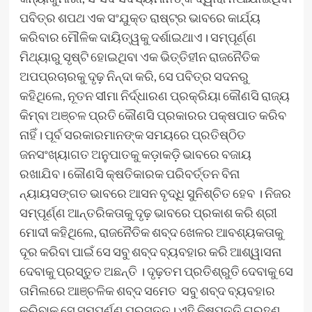
ପବିତ୍ର ଶପଥ ଏକ ସଂଯୁକ୍ତ ରାଷ୍ଟ୍ର ଭାବରେ କାର୍ଯ୍ୟ
କରିବାର ମୌଳିକ ଦାୟିତ୍ୱକୁ ଦର୍ଶାଇଥାଏ। ସମ୍ପୂର୍ଣ୍ଣ
ମିଥ୍ୟାରୁ ସୃଷ୍ଟି ହୋଇଥିବା ଏକ ଭିତ୍ତିହୀନ ରାଜନୈତିକ
ଅପପ୍ରଚାରକୁ ଦୃଢ଼ ନିନ୍ଦା କରି, ସେ ପବିତ୍ର ସଦନରୁ
କହିଥିଲେ, ନୂତନ ସୀମା ନିର୍ଦ୍ଧାରଣ ପ୍ରକ୍ରିୟା କୌଣସି ରାଜ୍ୟ
କିମ୍ବା ଅଞ୍ଚଳ ପ୍ରତି କୌଣସି ପ୍ରକାରର ପକ୍ଷପାତ କରିବ
ନାହିଁ। ପୂର୍ବ ସରକାରମାନଙ୍କ ସମୟରେ ପ୍ରତିଷ୍ଠିତ
ଜନସଂଖ୍ୟାଗତ ଅନୁପାତକୁ କଡ଼ାକଡ଼ି ଭାବରେ ବଜାୟ
ରଖାଯିବ। କୌଣସି କ୍ଷତିକାରକ ପରିବର୍ତ୍ତନ ବିନା
ନ୍ୟାୟସଙ୍ଗତ ଭାବରେ ଆସନ ବୃଦ୍ଧି ସୁନିଶ୍ଚିତ ହେବ । ନିଜର
ସମ୍ପୂର୍ଣ୍ଣ ଆନ୍ତରିକତାକୁ ଦୃଢ଼ ଭାବରେ ପ୍ରକାଶ କରି ଶ୍ରୀ
ମୋଦୀ କହିଥିଲେ, ରାଜନୈତିକ ଶବ୍ଦ ଖେଳର ଆବଶ୍ୟକତାକୁ
ଦୂର କରିବା ପାଇଁ ସେ ସବୁ ଶବ୍ଦ ବ୍ୟବହାର କରି ଆଶ୍ୱାସନା
ଦେବାକୁ ପ୍ରସ୍ତୁତ ଅଛନ୍ତି । ଦୃଢ଼ତମ ପ୍ରତିଶ୍ରୁତି ଦେବାକୁ ସେ
ତାମିଲରେ ଆଞ୍ଚଳିକ ଶବ୍ଦ ସମେତ ସବୁ ଶବ୍ଦ ବ୍ୟବହାର
କରିବାକୁ ସେ ସମ୍ପୂର୍ଣ୍ଣ ପ୍ରସ୍ତୁତ। ଏହି ନିଷ୍ପତ୍ତି ଗ୍ରହଣ