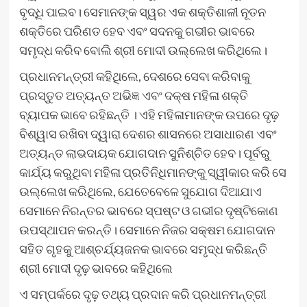
ବୃଦ୍ଧି ପାଇବ। ସେମାନଙ୍କ ସ୍ୱର ଏକ ଶକ୍ତିଶାଳୀ ନୂତନ
ଶକ୍ତିରେ ପରିଣତ ହେବ ଏବଂ ସଦନକୁ ଗଭୀର ଭାବରେ
ସମୃଦ୍ଧ କରିବ ବୋଲି ଶ୍ରୀ ମୋଦୀ ଉଲ୍ଲେଖ କରିଥିଲେ।
ପ୍ରଧାନମନ୍ତ୍ରୀ କହିଥିଲେ, ଦେଶରେ ସେବା କରିବାକୁ
ପ୍ରସ୍ତୁତ ଅତ୍ୟନ୍ତ ଅଭିଜ୍ଞ ଏବଂ ଦକ୍ଷ ମହିଳା ଶକ୍ତି
ବ୍ୟାପକ ଭାବେ ରହିଛନ୍ତି । ଏହି ମହିଳାମାନଙ୍କ ଉପରେ ଦୃଢ଼
ବିଶ୍ୱାସ ରଖିବା ଦ୍ୱାରା ଦେଶର ଶାସନରେ ଅସାଧାରଣ ଏବଂ
ଅତ୍ୟନ୍ତ ଲାଭଦାୟକ ଯୋଗଦାନ ସୁନିଶ୍ଚିତ ହେବ। ପୂର୍ବରୁ
କାର୍ଯ୍ୟ କରୁଥିବା ମହିଳା ପ୍ରତିନିଧିମାନଙ୍କୁ ସ୍ୱୀକାର କରି ସେ
ଉଲ୍ଲେଖ କରିଥିଲେ, ଯେତେବେଳେ ସୁଯୋଗ ଦିଆଯାଏ
ସେମାନେ ନିରନ୍ତର ଭାବରେ ସ୍ପଷ୍ଟ ଓ ଗଭୀର ଦୃଷ୍ଟିକୋଣ
ଉପସ୍ଥାପନ କରନ୍ତି। ସେମାନେ ନିଜର ସକ୍ଷମ ଯୋଗଦାନ
ସହିତ ଗୃହକୁ ଆଶ୍ଚର୍ଯ୍ୟଜନକ ଭାବରେ ସମୃଦ୍ଧ କରିଛନ୍ତି
ଶ୍ରୀ ମୋଦୀ ଦୃଢ଼ ଭାବରେ କହିଥିଲେ
ଏ ସମ୍ପର୍କରେ ଦୃଢ଼ ତଥ୍ୟ ପ୍ରଦାନ କରି ପ୍ରଧାନମନ୍ତ୍ରୀ