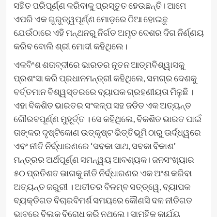
ସହିତ ପରିପୂର୍ଣ୍ଣ କରିବାକୁ ପ୍ରସ୍ତୁତ ହେଉଛନ୍ତି। ଆମେ
ଏପରି ଏକ ଗୁରୁତ୍ୱପୂର୍ଣ୍ଣ ମୋଡ଼ରେ ଠିଆ ହୋଇଛୁ
ଯେଉଁଠାରେ ଏହି ମନ୍ଥନରୁ ନିର୍ଗତ ଅମୃତ ଦେଶର ଦିଗ ନିର୍ଣ୍ଣୟ
କରିବ ବୋଲି ଶ୍ରୀ ମୋଦୀ କହିଥିଲେ।
ଏକବିଂଶ ଶତାବ୍ଦୀରେ ଭାରତର ନୂତନ ଆତ୍ମବିଶ୍ୱାସକୁ
ପ୍ରଶଂସା କରି ପ୍ରଧାନମନ୍ତ୍ରୀ କହିଥିଲେ, ସମଗ୍ର ଦେଶକୁ
ବର୍ତ୍ତମାନ ବିଶ୍ୱସ୍ତରରେ ବ୍ୟାପକ ଗ୍ରହଣୀୟତା ମିଳୁଛି ।
ଏହା ବିକଶିତ ଭାରତର ସଂକଳ୍ପ ସହ ଜଡିତ ଏକ ଅତ୍ୟନ୍ତ
ଗୌରବପୂର୍ଣ୍ଣ ମୁହୂର୍ତ୍ତ । ସେ କହିଥିଲେ, ବିକଶିତ ଭାରତ ପାଇଁ
ତାଙ୍କର ଦୃଷ୍ଟିକୋଣ ଉତ୍କୃଷ୍ଟ ଭିତ୍ତିଭୂମି ଠାରୁ ଊର୍ଦ୍ଧ୍ୱରେ
ଏବଂ ନୀତି ନିର୍ଦ୍ଧାରଣରେ ‘ସବକା ସାଥ, ସବକା ବିକାଶ’
ମନ୍ତ୍ରର ଅର୍ଥପୂର୍ଣ୍ଣ ସମନ୍ୱୟ ଆବଶ୍ୟକ। ଜନସଂଖ୍ୟାର
୫୦ ପ୍ରତିଶତ ଭାଗକୁ ନୀତି ନିର୍ଦ୍ଧାରଣର ଏକ ଅଂଶ କରିବା
ଅତ୍ୟନ୍ତ ଜରୁରୀ । ଅତୀତର ବିଳମ୍ବ ସତ୍ତ୍ୱେ, ବ୍ୟାପକ
ବ୍ୟକ୍ତିଗତ ବିଚାରବିମର୍ଶ ସମୟରେ କୌଣସି ଦଳ ନୀତିଗତ
ଭାବରେ ବିଲ୍‌କୁ ବିରୋଧ କରି ନଥିଲେ। ସାମୂହିକ କାର୍ଯ୍ୟ