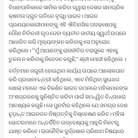
ବିଧାନପାଳିକାରେ ସାମିଲ କରିବା ଦ୍ୱାରା ଦେଶର ସାମଗ୍ରିକ
କ୍ଷମତା ଦ୍ରୁତ ଗତିରେ ବୃଦ୍ଧି ପାଇବ। ଆଇନ
ପ୍ରଣୟନକାରୀମାନଙ୍କୁ ଏହି ଐତିହାସିକ ପଦକ୍ଷେପକୁ
ଗୌଣ ନିର୍ବାଚନୀ ରୂପ ଦେବା ବ୍ୟତୀତ ଜାତୀୟ ସ୍ୱାର୍ଥ ଉପରେ
ଆଧାରିତ କରି ମୂଲ୍ୟାଙ୍କନ କରିବାକୁ ସେ ଅନୁରୋଧ
କରିଥିଲେ। ‘‘ମୁଁ ଆପଣଙ୍କୁ ରାଜନୀତିର ତରାଜୁରେ ଏହାକୁ
ତୁଳନା ନ କରିବାକୁ ନିବେଦନ କରୁଛି,’’ ଶ୍ରୀ ମୋଦୀ କହିଥିଲେ ।
ବର୍ତ୍ତମାନ ଜରୁରୀ ହୋଇଥିବା କାର୍ଯ୍ୟ ଉପରେ ଆଲୋକପାତ
କରି ପ୍ରଧାନମନ୍ତ୍ରୀ କହିଥିଲେ, ଏବେ ମିଳିଥିବା ସୁଯୋଗ
ଖୋଲା ମନରେ ଏକ ବିକଶିତ ଭାରତ ଗଠନରେ ମହିଳାମାନଙ୍କ
ଅଂଶଗ୍ରହଣକୁ ସୁନିଶ୍ଚିତ କରିବା ପାଇଁ ସମନ୍ୱିତ ଚିନ୍ତାଧାରା
ଆବଶ୍ୟକ କରୁଛି। ସେ ପୁନର୍ବାର କହିଥିଲେ ଯେ ସମଗ୍ର ଦେଶ
ଚୂଡ଼ାନ୍ତ ଆଇନଗତ ନିଷ୍ପତ୍ତିକୁ ବିଶ୍ଳେଷଣ କରିବ। ମହିଳା
ଭୋଟରମାନେ ଅନ୍ତର୍ନିହିତ ଉଦ୍ଦେଶ୍ୟକୁ ଆହୁରି ନିକଟରୁ
ଯାଞ୍ଚ କରିବେ। ରାଜନୈତିକ ଦୁର୍ଦ୍ଦଶାର ପରିଣାମ ବିଷୟରେ