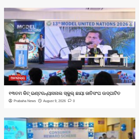
ଆମରାଜ୍ୟ
୧୩ତମ କିଟ୍ ଇଣ୍ଟରନ୍ୟାସନାଲ ସ୍କୁଲ୍ ଛାୟା ଜାତିସଂଘ ଉଦ୍‍ଘାଟିତ
Prabaha News
August 9, 2026
0