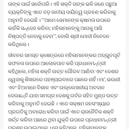
ତାଙ୍କ ପାଇଁ ସର୍ବୋପରି। ଏହି ଶକ୍ତି ତାଙ୍କ ଭଳି ଜଣେ ପଛୁଆ
ବ୍ୟକ୍ତିଙ୍କୁ ଏତେ ବଡ଼ ଜାତୀୟ ଦାୟିତ୍ୱ ଗ୍ରହଣ କରିବାକୁ
ଅନୁମତି ଦେଇଛି । ‘‘ଆମେ ସେମାନଙ୍କ କ୍ଷମତା ଉପରେ
କାହିଁକି ସନ୍ଦେହ କରିବା; ମହିଳାମାନଙ୍କୁ ଆଗକୁ ଆସି
ନିଷ୍ପତ୍ତି ନେବାକୁ ଦେବା’’, ବୋଲି ଶ୍ରୀ ମୋଦୀ ନିବେଦନ
କରିଥିଲେ।
ଜୀବନର ସମସ୍ତ କ୍ଷେତ୍ରରେ ମହିଳାମାନଙ୍କର ଅଦ୍ଭୁତପୂର୍ବ
ସଫଳତା ଉପରେ ଆଲୋକପାତ କରି ପ୍ରଧାନମନ୍ତ୍ରୀ
କହିଥିଲେ, ମହିଳା ଶକ୍ତି ଉଚ୍ଚ ଗୌରବ ଆଣିବା ଏବଂ ଦେଶର
ଧ୍ୱଜାକୁ ଶିଖରରେ ପହଞ୍ଚାଇବାରେ ପଛରେ ନାହିଁ। ମା’, ଭଉଣୀ
ଏବଂ ଝିଅମାନେ ବିଶାଳ ଏବଂ ଉଲ୍ଲେଖନୀୟ ଅବଦାନ
ଦେଉଛନ୍ତି ଯାହା ସମଗ୍ର ଦେଶକୁ ଗର୍ବର ସହିତ ମୁଣ୍ଡ ଉଚ୍ଚ
କରିବାକୁ ଅନୁମତି ଦେଇଛି । ଏତେ ସକ୍ଷମ ଜନସଂଖ୍ୟାର
ପ୍ରଗତିକୁ ଅବରୋଧ କରିବା ପାଇଁ ଏତେ ରାଜନୈତିକ ଶକ୍ତି
ଖର୍ଚ୍ଚ କରିବା ପଛରେ ଥିବା ଯୁକ୍ତି ଉପରେ ପ୍ରଧାନମନ୍ତ୍ରୀ
ପ୍ରଶ୍ନ ଉଠାଇଥିଲେ । ସେ କହିଥିଲେ, ମହିଳାମାନଙ୍କୁ