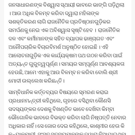
ଜନସାଧାରଣଙ୍କ ବିଶ୍ୱାସ ସ୍ଥାୟୀ ଭାବରେ ଭାଙ୍ଗି ପଡ଼ିଥିଲା
। ଆଉ ଅଧିକ ବିଳମ୍ବ କରିବା ଦ୍ୱାରା ମହିଳାଙ୍କ
ସଶକ୍ତିକରଣ ଲାଗି ରାଜନୈତିକ ପ୍ରତିଷ୍ଠାନଗୁଡ଼ିକର
ସମର୍ପଣକୁ ନେଇ ଏକ ଅବିଶ୍ୱାସ ସୃଷ୍ଟି ହେବ । ରାଜନୈତିକ
ଦଳ ଏବଂ କର୍ମୀମାନଙ୍କ ସହିତ ବ୍ୟାପକ ଢାଞ୍ଚାଗତ ଏବଂ
ଅନୌପଚାରିକ ବିଚାରବିମର୍ଶ ଅନୁଷ୍ଠିତ ହୋଇଛି । ଏହି
ଆଲୋଚନାଗୁଡ଼ିକ ଏକ କାର୍ଯ୍ୟକ୍ଷମ ପଥ ଗଠନ କରିବା ପାଇଁ
ଅତ୍ୟନ୍ତ ଗୁରୁତ୍ୱପୂର୍ଣ୍ଣ। ସମୟର ସମ୍ପୂର୍ଣ୍ଣ ଆବଶ୍ୟକତା
ହେଉଛି, ଆମେ ଏହାକୁ ଆଉ ବିଳମ୍ବ ନ କରିବା ବୋଲି ଶ୍ରୀ
ମୋଦୀ ଉଲ୍ଲେଖ କରିଛନ୍ତି।
ସାମ୍ବିଧାନିକ କର୍ତ୍ତବ୍ୟର ବିଷୟରେ ସ୍ମରଣ କରାଇ
ପ୍ରଧାନମନ୍ତ୍ରୀ କହିଥିଲେ, ଗୃହରେ ବସିଥିବା କୌଣସି
ସଦସ୍ୟଙ୍କର ଦେଶକୁ ବିଖଣ୍ଡିତ ଭାବେ ଦେଖିବା କିମ୍ବା
ଭୌଗୋଳିକ ଭାବରେ ବିଭକ୍ତ କରିବା ଲାଗି ନିଷ୍ପତ୍ତି ନେବାର
ଅଧିକାର ନାହିଁ। ସେ ଜୋର ଦେଇ କହିଥିଲେ, କାଶ୍ମୀର ହେଉ କି
କନ୍ୟାକୁମାରୀ, ସଂସଦ ସଦସ୍ୟମାନଙ୍କ ଦ୍ୱାରା ନିଆଯାଇଥିବା