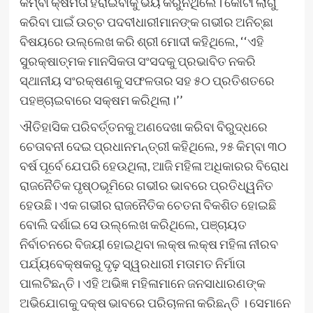
କିମ୍ବା କ୍ଷମତା ହରାଇବାକୁ ଭୟ କରୁନଥିଲେ। କୋଟା ଲାଗୁ
କରିବା ପାଇଁ ଉଚ୍ଚ ପଦବୀଧାରୀମାନଙ୍କ ଗଭୀର ଅନିଚ୍ଛା
ବିଷୟରେ ଉଲ୍ଲେଖ କରି ଶ୍ରୀ ମୋଦୀ କହିଥିଲେ, ‘‘ଏହି
ସୁରକ୍ଷାତ୍ମକ ମାନସିକତା ସଂସଦକୁ ପ୍ରଭାବିତ ନକରି
ସ୍ଥାନୀୟ ସଂରକ୍ଷଣକୁ ସଫଳତାର ସହ ୫୦ ପ୍ରତିଶତରେ
ପହଞ୍ଚାଇବାରେ ସକ୍ଷମ କରିଥିଲା।’’
ଐତିହାସିକ ପରିବର୍ତ୍ତନକୁ ଅଣଦେଖା କରିବା ବିରୁଦ୍ଧରେ
ଚେତାବନୀ ଦେଇ ପ୍ରଧାନମନ୍ତ୍ରୀ କହିଥିଲେ, ୨୫ କିମ୍ବା ୩୦
ବର୍ଷ ପୂର୍ବେ ଯେପରି ହେଉଥିଲା, ଆଜି ମହିଳା ଅଧିକାରର ବିରୋଧ
ରାଜନୈତିକ ପୃଷ୍ଠଭୂମିରେ ଗଭୀର ଭାବରେ ପ୍ରତିଧ୍ୱନିତ
ହେଉଛି। ଏକ ଗଭୀର ରାଜନୈତିକ ଚେତନା ବିକଶିତ ହୋଇଛି
ବୋଲି ଦର୍ଶାଇ ସେ ଉଲ୍ଲେଖ କରିଥିଲେ, ପଞ୍ଚାୟତ
ନିର୍ବାଚନରେ ​​ବିଜୟୀ ହୋଇଥିବା ଲକ୍ଷ ଲକ୍ଷ ମହିଳା ନୀରବ
ପର୍ଯ୍ୟବେକ୍ଷକରୁ ଦୃଢ଼ ସ୍ୱରଧାରୀ ମତାମତ ନିର୍ମାତା
ପାଲଟିଛନ୍ତି। ଏହି ଅଭିଜ୍ଞ ମହିଳାମାନେ ଜନସାଧାରଣଙ୍କ
ଅଭିଯୋଗକୁ ଦକ୍ଷ ଭାବରେ ପରିଚାଳନା କରିଛନ୍ତି । ସେମାନେ