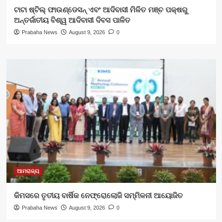
ଟାଟା ଷ୍ଟିଲ୍ ଫାଉଣ୍ଡେସନ୍ ଏବଂ ଆଦିବାସୀ ମିଳିତ ମଞ୍ଚ ପକ୍ଷରୁ
ଅନ୍ତର୍ଜାତୀୟ ବିଶ୍ୱ ଆଦିବାସୀ ଦିବସ ପାଳିତ
Prabaha News
August 9, 2026
0
ଆମରାଜ୍ୟ
କିମସରେ ତୃତୀୟ ବାର୍ଷିକ ନେଫ୍ରୋଲୋଜି ସମ୍ମିଳନୀ ଆୟୋଜିତ
Prabaha News
August 9, 2026
0