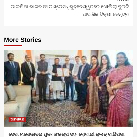
ଡାଲମିଆ ଭାରତ ଫାଉଣ୍ଡେସନ୍ ଭୁବନେଶ୍ୱରରେ ଖୋଲିଲା ଦୁଇଟି
ଆବାସିକ ଦିକ୍ଷା କେନ୍ଦ୍ର
More Stories
ଆମରାଜ୍ୟ
ସେବା ମନୋଭାବର ପୁନଃ ସଂକଳ୍ପ ସହ- ରୋଟାରୀ କ୍ଲବ୍ ବାରିପଦା