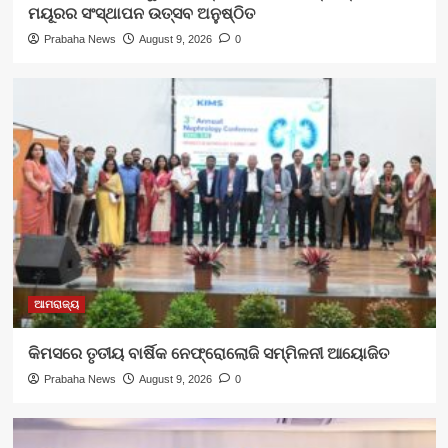
ମୟୂରର ସଂସ୍ଥାପନ ଉତ୍ସବ ଅନୁଷ୍ଠିତ
Prabaha News
August 9, 2026
0
ଆମରାଜ୍ୟ
କିମସରେ ତୃତୀୟ ବାର୍ଷିକ ନେଫ୍ରୋଲୋଜି ସମ୍ମିଳନୀ ଆୟୋଜିତ
Prabaha News
August 9, 2026
0