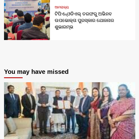
ଆମରାଜ୍ୟ
ଟିପିଏନ୍‌ଓଡିଏଲ୍‌ ତରଫରୁ ଅଭିନବ
ଉପଭୋକ୍ତା ପୁରସ୍କାର ଯୋଜନାର
ଶୁଭାରମ୍ଭ
You may have missed