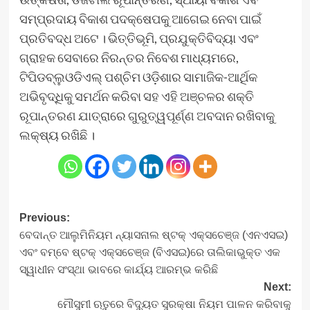
ସମ୍ପ୍ରଦାୟ ବିକାଶ ପଦକ୍ଷେପକୁ ଆଗେଇ ନେବା ପାଇଁ
ପ୍ରତିବଦ୍ଧ ଅଟେ । ଭିତ୍ତିଭୂମି, ପ୍ରଯୁକ୍ତିବିଦ୍ୟା ଏବଂ
ଗ୍ରାହକ ସେବାରେ ନିରନ୍ତର ନିବେଶ ମାଧ୍ୟମରେ,
ଟିପିଡବ୍ଲୁଓଡିଏଲ୍ ପଶ୍ଚିମ ଓଡ଼ିଶାର ସାମାଜିକ-ଆର୍ଥିକ
ଅଭିବୃଦ୍ଧିକୁ ସମର୍ଥନ କରିବା ସହ ଏହି ଅଞ୍ଚଳର ଶକ୍ତି
ରୂପାନ୍ତରଣ ଯାତ୍ରାରେ ଗୁରୁତ୍ୱପୂର୍ଣ୍ଣ ଅବଦାନ ରଖିବାକୁ
ଲକ୍ଷ୍ୟ ରଖିଛି ।
Post
Previous:
ବେଦାନ୍ତ ଆଲୁମିନିୟମ ନ୍ୟାସନାଲ ଷ୍ଟକ୍ ଏକ୍ସଚେଞ୍ଜ (ଏନଏସଇ)
navigation
ଏବଂ ବମ୍ବେ ଷ୍ଟକ୍ ଏକ୍ସଚେଞ୍ଜ (ବିଏସଇ)ରେ ତାଲିକାଭୁକ୍ତ ଏକ
ସ୍ୱାଧୀନ ସଂସ୍ଥା ଭାବରେ କାର୍ଯ୍ୟ ଆରମ୍ଭ କରିଛି
Next:
ମୌସୁମୀ ଋତୁରେ ବିଦ୍ୟୁତ ସୁରକ୍ଷା ନିୟମ ପାଳନ କରିବାକୁ