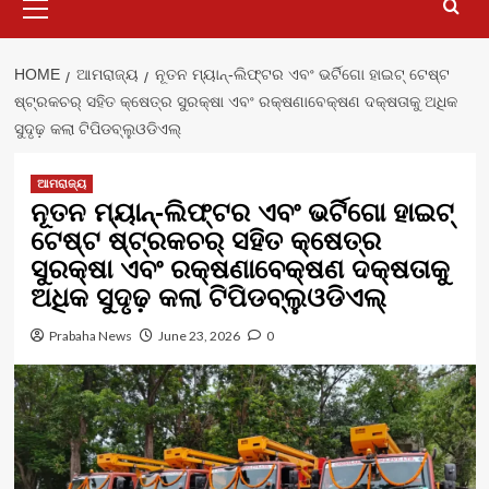
Menu
HOME
ଆମରାଜ୍ୟ
ନୂତନ ମ୍ୟାନ୍-ଲିଫ୍ଟର ଏବଂ ଭର୍ଟିଗୋ ହାଇଟ୍ ଟେଷ୍ଟ
ଷ୍ଟ୍ରକଚର୍ ସହିତ କ୍ଷେତ୍ର ସୁରକ୍ଷା ଏବଂ ରକ୍ଷଣାବେକ୍ଷଣ ଦକ୍ଷତାକୁ ଅଧିକ
ସୁଦୃଢ଼ କଲା ଟିପିଡବ୍ଲୁଓଡିଏଲ୍
ଆମରାଜ୍ୟ
ନୂତନ ମ୍ୟାନ୍-ଲିଫ୍ଟର ଏବଂ ଭର୍ଟିଗୋ ହାଇଟ୍
ଟେଷ୍ଟ ଷ୍ଟ୍ରକଚର୍ ସହିତ କ୍ଷେତ୍ର
ସୁରକ୍ଷା ଏବଂ ରକ୍ଷଣାବେକ୍ଷଣ ଦକ୍ଷତାକୁ
ଅଧିକ ସୁଦୃଢ଼ କଲା ଟିପିଡବ୍ଲୁଓଡିଏଲ୍
Prabaha News
June 23, 2026
0