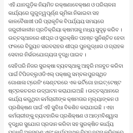
ଏହି ଯାନଗୁଡ଼ିକ ନିୟମିତ ରକ୍ଷଣାବେକ୍ଷଣ ଓ ପରିଚାଳନା
କାର୍ଯ୍ୟରେ ଗୁରୁତ୍ୱପୂର୍ଣ୍ଣ ଭୂମିକା ନିଭାଇବା ସହ
କାଳବୈଶାଖୀ ପରି ପ୍ରାକୃତିକ ବିପର୍ଯ୍ୟୟ ସମୟରେ
ଜରୁରୀକାଳୀନ ପ୍ରତିକ୍ରିୟା କ୍ଷମତାକୁ ମଧ୍ୟ ସୁଦୃଢ଼ କରିବ ।
ଉଚ୍ଚସ୍ଥାନରେ ଶୀଘ୍ର ଓ ସୁରକ୍ଷିତ ପହଞ୍ଚ ସୁନିଶ୍ଚିତ ହେବା
ଫଳରେ ବିଦ୍ୟୁତ ସରବରାହର ଶୀଘ୍ର ପୁନରୁଦ୍ଧାର ଓ ଗ୍ରାହକ
ସେବାର ନିର୍ଭରଯୋଗ୍ୟତା ବୃଦ୍ଧି ପାଇବ ।
ସେହିପରି ନିଜର ସୁରକ୍ଷା ବ୍ୟବସ୍ଥାକୁ ଆହୁରି ମଜବୁତ କରିବା
ପାଇଁ ଟିପିଡବ୍ଲୁଓଡିଏଲ୍ ପକ୍ଷରୁ ସମ୍ବଲପୁରସ୍ଥିତ
ଗୋଶାଳା ଟ୍ରେନିଂ ସେଣ୍ଟରରେ ଏକ ଭର୍ଟିଗୋ ହାଇଟ୍ ଟେଷ୍ଟ
ଷ୍ଟ୍ରକଚରର ଉଦ୍‌ଘାଟନ କରାଯାଇଅଛି । ଉଚ୍ଚସ୍ଥାନରେ
କାର୍ଯ୍ୟ କରୁଥିବା କର୍ମଚାରୀଙ୍କ କ୍ଷମତାର ମୂଲ୍ୟାଙ୍କନ ଓ
ପ୍ରଶିକ୍ଷଣ ପାଇଁ ଏହି ସୁବିଧା ବିକଶିତ କରାଯାଇଛି । ଏହା
କର୍ମଚାରୀଙ୍କୁ ବ୍ୟବହାରିକ ପ୍ରଶିକ୍ଷଣ ଓ ଆତ୍ମବିଶ୍ୱାସ
ବୃଦ୍ଧିର ସୁଯୋଗ ପ୍ରଦାନ କରିବା ସହ ସୁରକ୍ଷିତ କାର୍ଯ୍ୟ
ପଦ୍ଧତି ଅନୁସରଣ ଏବଂ କାର୍ଯ୍ୟସ୍ଥଳ ବିପଦ ହ୍ରାସ କରିବାରେ