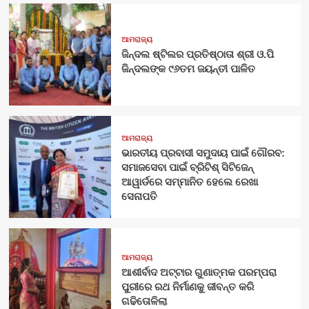
ଆମରାଜ୍ୟ
ଜିନ୍ଦଲ ଷ୍ଟିଲର ପ୍ରତିଷ୍ଠାତା ଶ୍ରୀ ଓ.ପି
ଜିନ୍ଦଲଙ୍କ ୯୬ତମ ଜୟନ୍ତୀ ପାଳିତ
ଆମରାଜ୍ୟ
ଭାରତୀୟ ପ୍ରବାସୀ ସମୁଦାୟ ପାଇଁ ଗୌରବ:
ସମାଜସେବା ପାଇଁ ବ୍ରିଟିଶ୍ ସିଟିଜେନ୍
ଆୱାର୍ଡରେ ସମ୍ମାନିତ ହେଲେ ରେଖା
ସେନାପତି
ଆମରାଜ୍ୟ
ଆଶୀର୍ବାଦ ଅଟ୍ଟାର ଗୁଣାତ୍ମକ ପରମ୍ପରା
ପୁରୀରେ ରଥ ନିର୍ମାଣକୁ ଜୀବନ୍ତ କରି
ଗଢିତୋଳିଲା