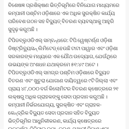
ବିଶେଷଜ୍ଞ ପ୍ରଶିକ୍ଷଣ ଭିତ୍ତିଭୂମିରେ ବିନିଯୋଗ ମାଧ୍ୟମରେ
କମ୍ପାନୀ ପଶ୍ଚିମ ଓଡ଼ିଶାରେ ଏକ ଅଧିକ ସୁରକ୍ଷିତ କାର୍ଯ୍ୟ
ପରିବେଶ ଗଠନ ସହ ବିଦ୍ୟୁତ୍ ବିତରଣ ବ୍ୟବସ୍ଥାକୁ ଆହୁରି
ସୁଦୃଢ଼ କରୁଅଛି ।
ଟିପିଡବ୍ଲୁଓଡିଏଲ୍ ସମ୍ବନ୍ଧରେ: ଟିପି ୱେଷ୍ଟର୍ଣ୍ଣ ଓଡ଼ିଶା
ଡିଷ୍ଟ୍ରିବ୍ୟୁସନ୍ ଲିମିଟେଡ୍ ହେଉଛି ଟାଟା ପାୱାର ଏବଂ ଓଡ଼ିଶା
ସରକାରଙ୍କ ମଧ୍ୟରେ ଏକ ଯୌଥ ଉଦ୍ୟୋଗ, ଯେଉଁଥିରେ
ଉଭୟଙ୍କ ଅଂଶଧନ ଯଥାକ୍ରମେ ୫୧:୪୯ ଅଟେ ।
ଟିପିଡବ୍ଲୁଓଡିଏଲ୍ ସମଗ୍ର ପଶ୍ଚିମ ଓଡ଼ିଶାରେ ବିଦ୍ୟୁତ
ବିତରଣ ଏବଂ ଖୁଚୁରା ଯୋଗାଣ ଦାୟିତ୍ୱରେ ୯ଟି ଜିଲ୍ଲା ଏବଂ
ପ୍ରାୟ ୪୮,୦୦୦ ବର୍ଗ କିଲୋମିଟର ବିତରଣ କ୍ଷେତ୍ରରେ ୨୧
ଲକ୍ଷରୁ ଅଧିକ ଗ୍ରାହକଙ୍କୁ ସେବା ପ୍ରଦାନ କରୁଅଛି ।
କମ୍ପାନୀ ନିର୍ଭରଯୋଗ୍ୟ, ସୁରକ୍ଷିତ ଏବଂ ଗ୍ରାହକ-
କେନ୍ଦ୍ରିକ ବିଦ୍ୟୁତ ସେବା ପ୍ରଦାନ ସହିତ ବିଦ୍ୟୁତ
ଭିତ୍ତିଭୂମିର ଆଧୁନିକୀକରଣ, କାର୍ଯ୍ୟ କ୍ଷେତ୍ରରେ
ଉତ୍କର୍ଷତା, ଡିଜିଟାଲ ରୂପାନ୍ତରଣ, ସ୍ଥାୟୀ ବିକାଶ ଏବଂ