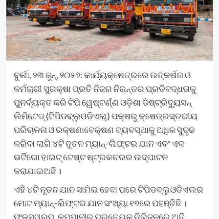
ବୁର୍ଲା, ୨୩ ଜୁନ୍, ୨୦୨୬: କାର୍ଯ୍ୟକ୍ଷେତ୍ରରେ ଉତ୍କର୍ଷତା ଓ
କର୍ମଚାରୀ ସୁରକ୍ଷା ପ୍ରତି ନିଜର ନିରନ୍ତର ପ୍ରତିବଦ୍ଧତାକୁ
ପୁନର୍ବ୍ୟକ୍ତ କରି ଟିପି ୱେଷ୍ଟର୍ଣ୍ଣ ଓଡ଼ିଶା ଡିଷ୍ଟ୍ରିବ୍ୟୁସନ୍
ଲିମିଟେଡ୍ (ଟିପିଡବ୍ଲୁଓଡିଏଲ୍) ପକ୍ଷରୁ କ୍ଷେତ୍ରସ୍ତରୀୟ
ପରିଚାଳନା ଓ ରକ୍ଷଣାବେକ୍ଷଣ ବ୍ୟବସ୍ଥାକୁ ଅଧିକ ସୁଦୃଢ
କରିବା ଲାଗି ୪ଟି ନୂତନ ମ୍ୟାନ୍-ଲିଫ୍ଟର ଯାନ ଏବଂ ଏକ
ଭର୍ଟିଗୋ ହାଇଟ୍ ଟେଷ୍ଟ ଷ୍ଟ୍ରକଚରର ଉଦ୍‌ଘାଟନ
କରାଯାଇଅଛି ।
ଏହି ୪ଟି ନୂତନ ଯାନ ସାମିଲ ହେବା ପରେ ଟିପିଡବ୍ଲୁଓଡିଏଲର
ମୋଟ ମ୍ୟାନ୍-ଲିଫ୍ଟର ଯାନ ସଂଖ୍ୟା ୧୭ରେ ପହଞ୍ଚିଛି ।
ଫଳସ୍ୱରୂପ, କମ୍ପାନୀର ପ୍ରତ୍ୟେକ ଡିଭିଜନରେ ଅତି