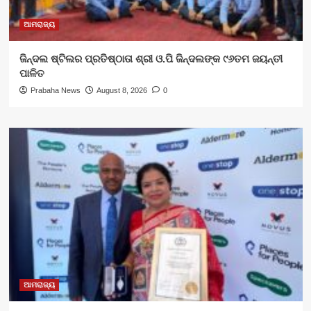
ଆମରାଜ୍ୟ
ଜିନ୍ଦଲ ଷ୍ଟିଲର ପ୍ରତିଷ୍ଠାତା ଶ୍ରୀ ଓ.ପି ଜିନ୍ଦଲଙ୍କ ୯୬ତମ ଜୟନ୍ତୀ
ପାଳିତ
Prabaha News
August 8, 2026
0
ଆମରାଜ୍ୟ