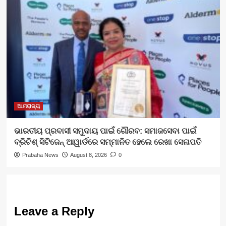
ଆମରାଜ୍ୟ
ଭାରତୀୟ ପ୍ରବାସୀ ସମୁଦାୟ ପାଇଁ ଗୌରବ: ସମାଜସେବା ପାଇଁ
ବ୍ରିଟିଶ୍ ସିଟିଜେନ୍ ଆୱାର୍ଡରେ ସମ୍ମାନିତ ହେଲେ ରେଖା ସେନାପତି
Prabaha News
August 8, 2026
0
Leave a Reply