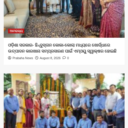
ଆମରାଜ୍ୟ
ଓଡ଼ିଶା ସରକାର- ହିନ୍ଦୁସ୍ତାନ କୋକା-କୋଲା ମଧ୍ୟରେ ଖୋର୍ଦ୍ଧାରେ
ଉତ୍ପାଦନ କାରଖାନା ସମ୍ପ୍ରସାରଣ ପାଇଁ ଏମ୍‌ଓୟୁ ସ୍ୱାକ୍ଷର ହୋଇଛି
Prabaha News
August 8, 2026
0