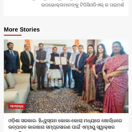
ଉପଭୋକ୍ତାମାନଙ୍କୁ ଟିପିସିଓଡିଏଲ୍ ର ପରାମର୍ଶ
More Stories
ଆମରାଜ୍ୟ
ଓଡ଼ିଶା ସରକାର- ହିନ୍ଦୁସ୍ତାନ କୋକା-କୋଲା ମଧ୍ୟରେ ଖୋର୍ଦ୍ଧାରେ
ଉତ୍ପାଦନ କାରଖାନା ସମ୍ପ୍ରସାରଣ ପାଇଁ ଏମ୍‌ଓୟୁ ସ୍ୱାକ୍ଷର