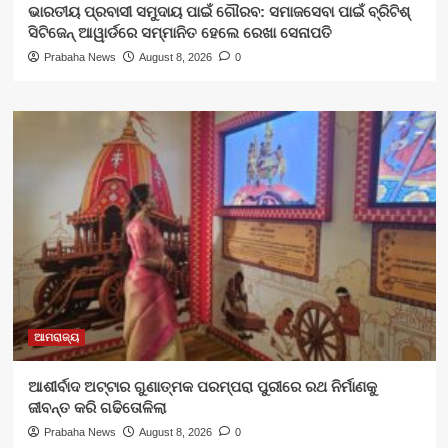
ଭାରତୀୟ ପ୍ରବାସୀ ସମୁଦାୟ ପାଇଁ ଗୌରବ: ସମାଜସେବା ପାଇଁ ବ୍ରିଟିଶ୍
ସିଟିଜେନ୍ ଆୱାର୍ଡରେ ସମ୍ମାନିତ ହେଲେ ରେଖା ସେନାପତି
Prabaha News
August 8, 2026
0
ଆମରାଜ୍ୟ
ଆଶୀର୍ବାଦ ଅଟ୍ଟାର ଗୁଣାତ୍ମକ ପରମ୍ପରା ପୁରୀରେ ରଥ ନିର୍ମାଣକୁ
ଜୀବନ୍ତ କରି ଗଢିତୋଳିଲା
Prabaha News
August 8, 2026
0