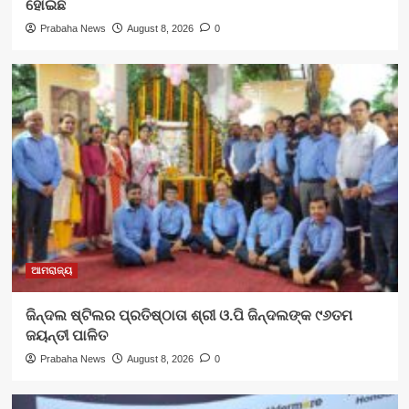
ହୋଇଛି
Prabaha News
August 8, 2026
0
ଆମରାଜ୍ୟ
ଜିନ୍ଦଲ ଷ୍ଟିଲର ପ୍ରତିଷ୍ଠାତା ଶ୍ରୀ ଓ.ପି ଜିନ୍ଦଲଙ୍କ ୯୬ତମ
ଜୟନ୍ତୀ ପାଳିତ
Prabaha News
August 8, 2026
0