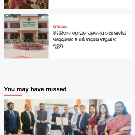
ଆମରାଜ୍ୟ
ଶିମିଳିପାଳ ବ୍ୟାଘ୍ର ପ୍ରକଳ୍ପ ତଥା ଜାତୀୟ
ଉଦ୍ୟାନରେ ୫ ବର୍ଷ ବୟସର ବାଘୁଣୀ ର
ମୃତ୍ୟୁ..
You may have missed