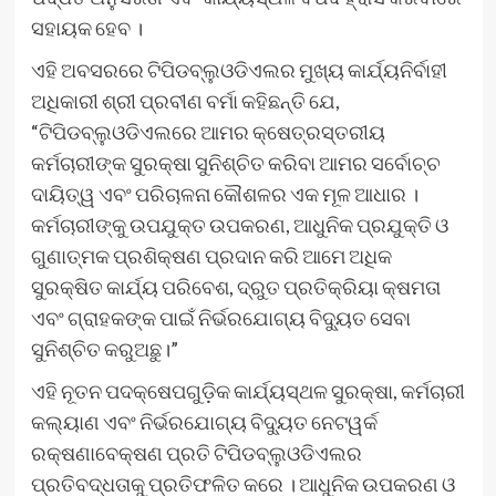
ସହାୟକ ହେବ ।
ଏହି ଅବସରରେ ଟିପିଡବ୍ଲୁଓଡିଏଲର ମୁଖ୍ୟ କାର୍ଯ୍ୟନିର୍ବାହୀ
ଅଧିକାରୀ ଶ୍ରୀ ପ୍ରବୀଣ ବର୍ମା କହିଛନ୍ତି ଯେ,
“ଟିପିଡବ୍ଲୁଓଡିଏଲରେ ଆମର କ୍ଷେତ୍ରସ୍ତରୀୟ
କର୍ମଚାରୀଙ୍କ ସୁରକ୍ଷା ସୁନିଶ୍ଚିତ କରିବା ଆମର ସର୍ବୋଚ୍ଚ
ଦାୟିତ୍ୱ ଏବଂ ପରିଚାଳନା କୌଶଳର ଏକ ମୂଳ ଆଧାର ।
କର୍ମଚାରୀଙ୍କୁ ଉପଯୁକ୍ତ ଉପକରଣ, ଆଧୁନିକ ପ୍ରଯୁକ୍ତି ଓ
ଗୁଣାତ୍ମକ ପ୍ରଶିକ୍ଷଣ ପ୍ରଦାନ କରି ଆମେ ଅଧିକ
ସୁରକ୍ଷିତ କାର୍ଯ୍ୟ ପରିବେଶ, ଦ୍ରୁତ ପ୍ରତିକ୍ରିୟା କ୍ଷମତା
ଏବଂ ଗ୍ରାହକଙ୍କ ପାଇଁ ନିର୍ଭରଯୋଗ୍ୟ ବିଦ୍ୟୁତ ସେବା
ସୁନିଶ୍ଚିତ କରୁଅଛୁ।”
ଏହି ନୂତନ ପଦକ୍ଷେପଗୁଡ଼ିକ କାର୍ଯ୍ୟସ୍ଥଳ ସୁରକ୍ଷା, କର୍ମଚାରୀ
କଲ୍ୟାଣ ଏବଂ ନିର୍ଭରଯୋଗ୍ୟ ବିଦ୍ୟୁତ ନେଟୱର୍କ
ରକ୍ଷଣାବେକ୍ଷଣ ପ୍ରତି ଟିପିଡବ୍ଲୁଓଡିଏଲର
ପ୍ରତିବଦ୍ଧତାକୁ ପ୍ରତିଫଳିତ କରେ । ଆଧୁନିକ ଉପକରଣ ଓ