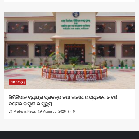
ଆମରାଜ୍ୟ
ଶିମିଳିପାଳ ବ୍ୟାଘ୍ର ପ୍ରକଳ୍ପ ତଥା ଜାତୀୟ ଉଦ୍ୟାନରେ ୫ ବର୍ଷ
ବୟସର ବାଘୁଣୀ ର ମୃତ୍ୟୁ..
Prabaha News
August 8, 2026
0