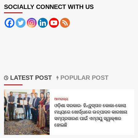
SOCIALLY CONNECT WITH US
LATEST POST
POPULAR POST
ଆମରାଜ୍ୟ
ଓଡ଼ିଶା ସରକାର- ହିନ୍ଦୁସ୍ତାନ କୋକା-କୋଲା
ମଧ୍ୟରେ ଖୋର୍ଦ୍ଧାରେ ଉତ୍ପାଦନ କାରଖାନା
ସମ୍ପ୍ରସାରଣ ପାଇଁ ଏମ୍‌ଓୟୁ ସ୍ୱାକ୍ଷର
ହୋଇଛି