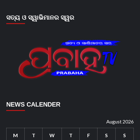
ସତ୍ୟ ଓ ସ୍ୱାଭିମାନର ସ୍ୱର
NEWS CALENDER
August 2026
M
T
W
T
F
S
S